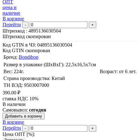
ОПТ
цена и
наличие
В корзине
Перейти
-
+
Штрихкод :
4895136030504
Штрихкод скопирован
Код GTIN в ЧЗ:
04895136030504
Код GTIN скопирован
Бренд:
Bondibon
Размер в упаковке (ШхВxГ): 22,5х16,5х7cм
Вес: 224г.
Возраст: от 6 лет.
Страна производства: Китай
ТН ВЭД: 9503007000
390.00 ₽
ставка НДС 10%
В наличии
Самовывоз:
сегодня
Добавить в корзину
В корзине
Перейти
-
+
Цена ОПТ [
%
]: