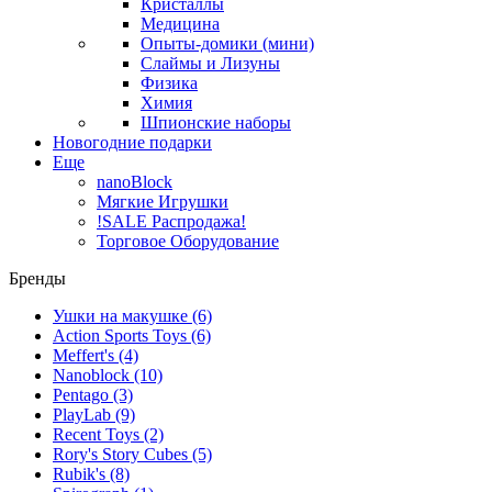
Кристаллы
Медицина
Опыты-домики (мини)
Слаймы и Лизуны
Физика
Химия
Шпионские наборы
Новогодние подарки
Еще
nanoBlock
Мягкие Игрушки
!SALE Распродажа!
Торговое Оборудование
Бренды
Ушки на макушке
(6)
Action Sports Toys
(6)
Meffert's
(4)
Nanoblock
(10)
Pentago
(3)
PlayLab
(9)
Recent Toys
(2)
Rory's Story Cubes
(5)
Rubik's
(8)