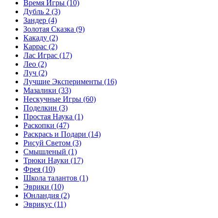
Время Игры
(10)
Дубль 2
(3)
Зандер
(4)
Золотая Сказка
(9)
Какаду
(2)
Каррас
(2)
Лас Играс
(17)
Лео
(2)
Луч
(2)
Лучшие Эксперименты
(16)
Мазалики
(33)
Нескучные Игры
(60)
Поделкин
(3)
Простая Наука
(1)
Раскопки
(47)
Раскрась и Подари
(14)
Рисуй Светом
(3)
Смышленый
(1)
Трюки Науки
(17)
Фрея
(10)
Школа талантов
(1)
Эврики
(10)
Юнландия
(2)
Эврикус
(11)