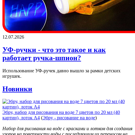
12.07.2026
УФ-ручки - что это такое и как
работает ручка-шпион?
Использование УФ-ручек давно вышло за рамки детских
игрушек.
Новинки
Эбру, набор для рисования на воде 7 цветов по 20 мл (40
картин), лоток А4
(
Эбру - рисование на воде
)
Набор для рисования на воде с красками и лотком для создания
узоров на поверхности воды с последующим их переносом на