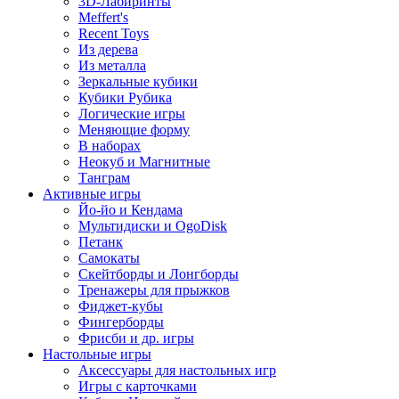
3D-Лабиринты
Meffert's
Recent Toys
Из дерева
Из металла
Зеркальные кубики
Кубики Рубика
Логические игры
Меняющие форму
В наборах
Неокуб и Магнитные
Танграм
Активные игры
Йо-йо и Кендама
Мультидиски и OgoDisk
Петанк
Самокаты
Скейтборды и Лонгборды
Тренажеры для прыжков
Фиджет-кубы
Фингерборды
Фрисби и др. игры
Настольные игры
Аксессуары для настольных игр
Игры с карточками