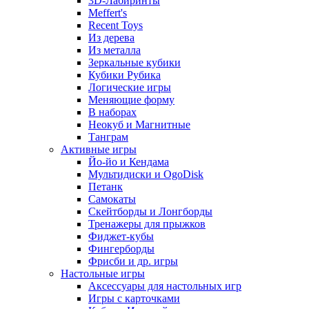
3D-Лабиринты
Meffert's
Recent Toys
Из дерева
Из металла
Зеркальные кубики
Кубики Рубика
Логические игры
Меняющие форму
В наборах
Неокуб и Магнитные
Танграм
Активные игры
Йо-йо и Кендама
Мультидиски и OgoDisk
Петанк
Самокаты
Скейтборды и Лонгборды
Тренажеры для прыжков
Фиджет-кубы
Фингерборды
Фрисби и др. игры
Настольные игры
Аксессуары для настольных игр
Игры с карточками