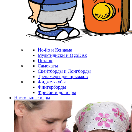
Йо-йо и Кендама
Мультидиски и OgoDisk
Петанк
Самокаты
Скейтборды и Лонгборды
Тренажеры для прыжков
Фиджет-кубы
Фингерборды
Фрисби и др. игры
Настольные игры