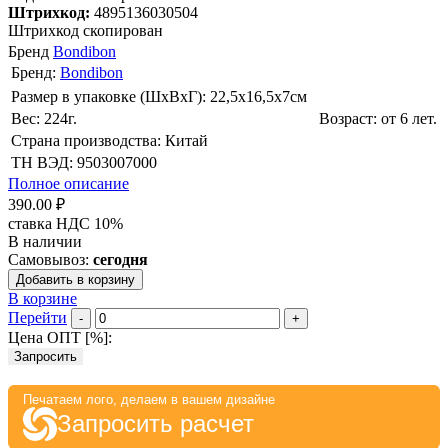
Штрихкод:
4895136030504
Штрихкод скопирован
Бренд
Bondibon
Бренд:
Bondibon
Размер в упаковке (ШхВxГ): 22,5х16,5х7cм
Вес: 224г.
Возраст: от 6 лет.
Страна производства: Китай
ТН ВЭД: 9503007000
Полное описание
390.00 ₽
ставка НДС 10%
В наличии
Самовывоз:
сегодня
Добавить в корзину
В корзине
Перейти
-
+
Цена ОПТ [
%
]:
Запросить
Печатаем лого, делаем в вашем дизайне
Запросить расчет