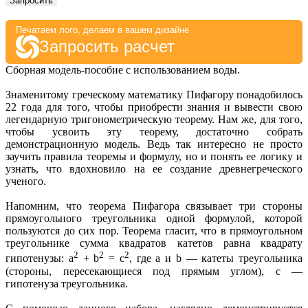
Запросить
Печатаем лого, делаем в вашем дизайне
Запросить расчет
Сборная модель-пособие с использованием воды.
Знаменитому греческому математику Пифагору понадобилось
22 года для того, чтобы приобрести знания и вывести свою
легендарную тригонометрическую теорему. Нам же, для того,
чтобы усвоить эту теорему, достаточно собрать
демонстрационную модель. Ведь так интересно не просто
заучить правила теоремы и формулу, но и понять ее логику и
узнать, что вдохновило на ее создание древнегреческого
ученого.
Напомним, что теорема Пифагора связывает три стороны
прямоугольного треугольника одной формулой, которой
пользуются до сих пор. Теорема гласит, что в прямоугольном
треугольнике сумма квадратов катетов равна квадрату
2
2
2
гипотенузы: a
+ b
= c
, где a и b — катеты треугольника
(стороны, пересекающиеся под прямым углом), с —
гипотенуза треугольника.