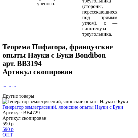
треугольника
ученого.
(стороны,
пересекающиеся
под прямым
углом), с —
гипотенуза
треугольника.
Теорема Пифагора, французские
опыты Науки с Буки Bondibon
арт.
BB3194
Артикул скопирован
...
...
...
Другие товары
Генератор землетрясений, японские опыты Науки с Буки
Артикул: BB4729
Артикул скопирован
590 р
590 р
ОПТ