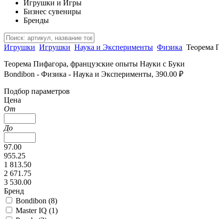
Игрушки и Игры
Бизнес сувениры
Бренды
Игрушки
Игрушки
Наука и Эксперименты
Физика
Теорема 
Теорема Пифагора, французские опыты Науки с Буки
Bondibon - Физика - Наука и Эксперименты, 390.00 ₽
Подбор параметров
Цена
От
До
97.00
955.25
1 813.50
2 671.75
3 530.00
Бренд
Bondibon (
8
)
Master IQ (
1
)