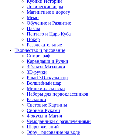
Кубики Историй
Логические игры
Магнитные в дорогу
Мемо
Обучение и Развитие
Пазлы
Пентаго и Царь Куба
Покер
Развлекательные
Творчество и рисование
Спирограф
Карандаши и Ручки
3D-пазл Мазалики
3D-ручки
Pinart 3D-скульптор
Волшебный шар
Мишки-раскраски
Наборы для первоклассников
Раскопки
Световые Картины
Своими Руками
Фокусы и Магия
Чемоданчики с развлечениями
Шары желаний
Эбру - рисование на воде