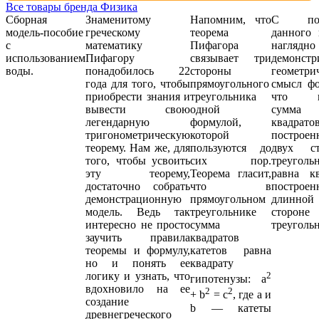
Все товары бренда Физика
Сборная
Знаменитому
Напомним, что
С пом
модель-пособие
греческому
теорема
данного 
с
математику
Пифагора
наглядно
использованием
Пифагору
связывает три
демонстр
воды.
понадобилось 22
стороны
геометри
года для того, чтобы
прямоугольного
смысл фо
приобрести знания и
треугольника
что и
вывести свою
одной
сумма
легендарную
формулой,
квадратов
тригонометрическую
которой
построен
теорему. Нам же, для
пользуются до
двух ст
того, чтобы усвоить
сих пор.
треуголь
эту теорему,
Теорема гласит,
равна кв
достаточно собрать
что в
построен
демонстрационную
прямоугольном
длинной
модель. Ведь так
треугольнике
стороне
интересно не просто
сумма
треуголь
заучить правила
квадратов
теоремы и формулу,
катетов равна
но и понять ее
квадрату
логику и узнать, что
2
гипотенузы: a
вдохновило на ее
2
2
+ b
= c
, где a и
создание
b — катеты
древнегреческого