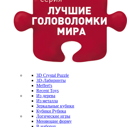
3D Crystal Puzzle
3D-Лабиринты
Meffert's
Recent Toys
Из дерева
Из металла
Зеркальные кубики
Кубики Рубика
Логические игры
Меняющие форму
В наборах