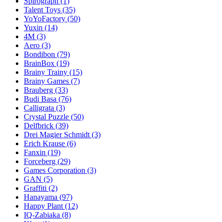
Spirograph
(1)
Talent Toys
(35)
YoYoFactory
(50)
Yuxin
(14)
4M
(3)
Aero
(3)
Bondibon
(79)
BrainBox
(19)
Brainy Trainy
(15)
Brainy Games
(7)
Brauberg
(33)
Budi Basa
(76)
Calligrata
(3)
Crystal Puzzle
(50)
Delfbrick
(39)
Drei Magier Schmidt
(3)
Erich Krause
(6)
Fanxin
(19)
Forceberg
(29)
Games Corporation
(3)
GAN
(5)
Graffiti
(2)
Hanayama
(97)
Happy Plant
(12)
IQ-Zabiaka
(8)