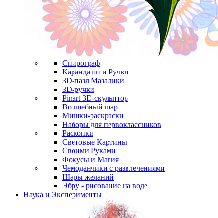
Спирограф
Карандаши и Ручки
3D-пазл Мазалики
3D-ручки
Pinart 3D-скульптор
Волшебный шар
Мишки-раскраски
Наборы для первоклассников
Раскопки
Световые Картины
Своими Руками
Фокусы и Магия
Чемоданчики с развлечениями
Шары желаний
Эбру - рисование на воде
Наука и Эксперименты