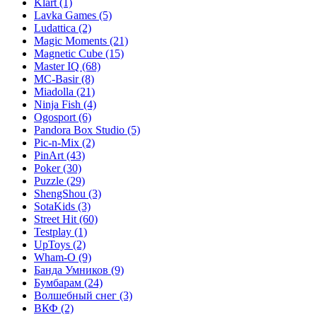
Klart
(1)
Lavka Games
(5)
Ludattica
(2)
Magic Moments
(21)
Magnetic Cube
(15)
Master IQ
(68)
MC-Basir
(8)
Miadolla
(21)
Ninja Fish
(4)
Ogosport
(6)
Pandora Box Studio
(5)
Pic-n-Mix
(2)
PinArt
(43)
Poker
(30)
Puzzle
(29)
ShengShou
(3)
SotaKids
(3)
Street Hit
(60)
Testplay
(1)
UpToys
(2)
Wham-O
(9)
Банда Умников
(9)
Бумбарам
(24)
Волшебный снег
(3)
ВКФ
(2)