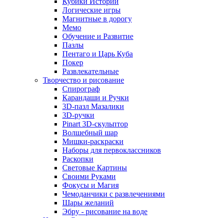
Кубики Историй
Логические игры
Магнитные в дорогу
Мемо
Обучение и Развитие
Пазлы
Пентаго и Царь Куба
Покер
Развлекательные
Творчество и рисование
Спирограф
Карандаши и Ручки
3D-пазл Мазалики
3D-ручки
Pinart 3D-скульптор
Волшебный шар
Мишки-раскраски
Наборы для первоклассников
Раскопки
Световые Картины
Своими Руками
Фокусы и Магия
Чемоданчики с развлечениями
Шары желаний
Эбру - рисование на воде