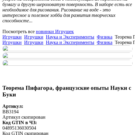
бумагу и другую шероховатую поверхность. В наборе есть все
необходимое для рисования. Рисование на воде - это
интересное и полезное хобби для развития творческих
способносте...
Посмотреть все
новинки Игрушек
Игрушки
Игрушки
Наука и Эксперименты
Физика
Теорема 
Игрушки
Игрушки
Наука и Эксперименты
Физика
Теорема 
Теорема Пифагора, французские опыты Науки с
Буки
Артикул:
BB3194
Артикул скопирован
Код GTIN в ЧЗ:
04895136030504
Код GTIN скопирован