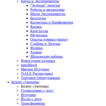
Наука и Эксперименты
"Зеленая" энергия
Роботы и механизмы
Мини Эксперименты
Биология
Косметика и Парфюмерия
Космос
Кристаллы
Медицина
Опыты-домики (мини)
Слаймы и Лизуны
Физика
Химия
Шпионские наборы
Новогодние подарки
nanoBlock
Мягкие Игрушки
!SALE Распродажа!
Торговое Оборудование
Бизнес сувениры
Бизнес сувениры
Головоломки с лого
Игрушки
Йо-йо с лого
Трансформеры