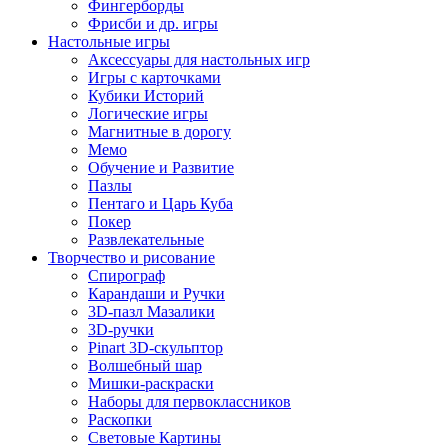
Фингерборды
Фрисби и др. игры
Настольные игры
Аксессуары для настольных игр
Игры с карточками
Кубики Историй
Логические игры
Магнитные в дорогу
Мемо
Обучение и Развитие
Пазлы
Пентаго и Царь Куба
Покер
Развлекательные
Творчество и рисование
Спирограф
Карандаши и Ручки
3D-пазл Мазалики
3D-ручки
Pinart 3D-скульптор
Волшебный шар
Мишки-раскраски
Наборы для первоклассников
Раскопки
Световые Картины