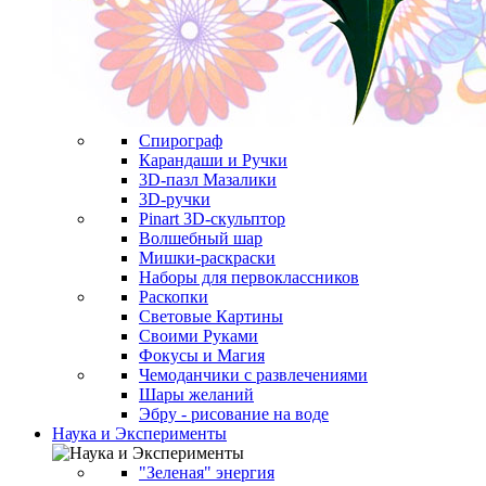
Спирограф
Карандаши и Ручки
3D-пазл Мазалики
3D-ручки
Pinart 3D-скульптор
Волшебный шар
Мишки-раскраски
Наборы для первоклассников
Раскопки
Световые Картины
Своими Руками
Фокусы и Магия
Чемоданчики с развлечениями
Шары желаний
Эбру - рисование на воде
Наука и Эксперименты
"Зеленая" энергия