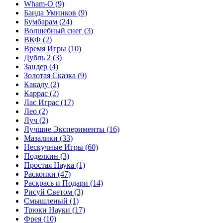
Wham-O
(9)
Банда Умников
(9)
Бумбарам
(24)
Волшебный снег
(3)
ВКФ
(2)
Время Игры
(10)
Дубль 2
(3)
Зандер
(4)
Золотая Сказка
(9)
Какаду
(2)
Каррас
(2)
Лас Играс
(17)
Лео
(2)
Луч
(2)
Лучшие Эксперименты
(16)
Мазалики
(33)
Нескучные Игры
(60)
Поделкин
(3)
Простая Наука
(1)
Раскопки
(47)
Раскрась и Подари
(14)
Рисуй Светом
(3)
Смышленый
(1)
Трюки Науки
(17)
Фрея
(10)