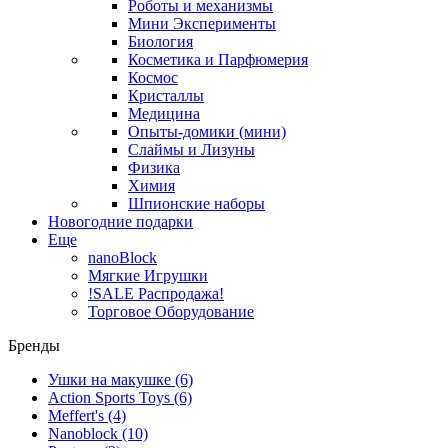
Роботы и механизмы
Мини Эксперименты
Биология
Косметика и Парфюмерия
Космос
Кристаллы
Медицина
Опыты-домики (мини)
Слаймы и Лизуны
Физика
Химия
Шпионские наборы
Новогодние подарки
Еще
nanoBlock
Мягкие Игрушки
!SALE Распродажа!
Торговое Оборудование
Бренды
Ушки на макушке
(6)
Action Sports Toys
(6)
Meffert's
(4)
Nanoblock
(10)