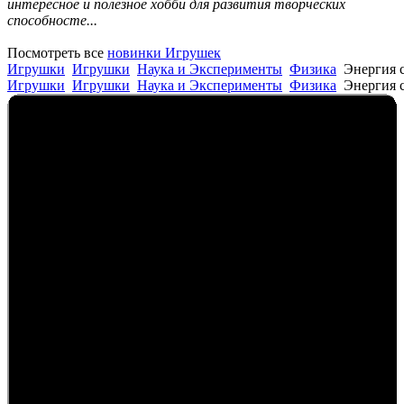
интересное и полезное хобби для развития творческих
способносте...
Посмотреть все
новинки Игрушек
Игрушки
Игрушки
Наука и Эксперименты
Физика
Энергия 
Игрушки
Игрушки
Наука и Эксперименты
Физика
Энергия 