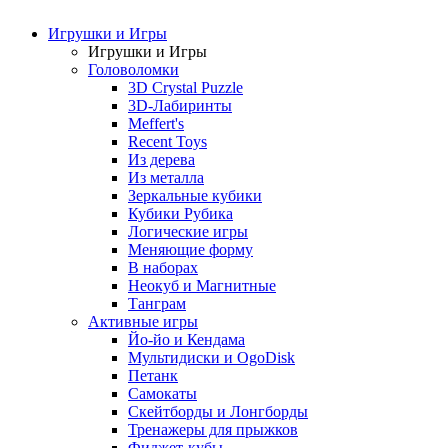
Игрушки и Игры
Игрушки и Игры
Головоломки
3D Crystal Puzzle
3D-Лабиринты
Meffert's
Recent Toys
Из дерева
Из металла
Зеркальные кубики
Кубики Рубика
Логические игры
Меняющие форму
В наборах
Неокуб и Магнитные
Танграм
Активные игры
Йо-йо и Кендама
Мультидиски и OgoDisk
Петанк
Самокаты
Скейтборды и Лонгборды
Тренажеры для прыжков
Фиджет-кубы