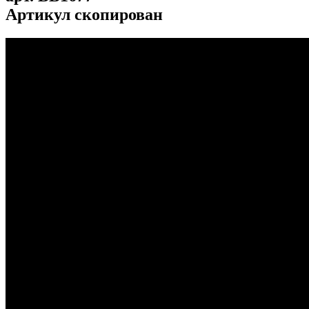
Артикул скопирован
...
...
...
...
...
...
...
...
...