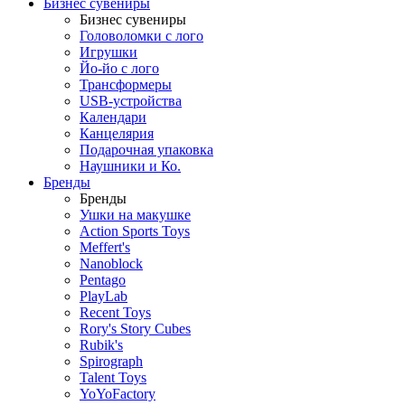
Бизнес сувениры
Бизнес сувениры
Головоломки с лого
Игрушки
Йо-йо с лого
Трансформеры
USB-устройства
Календари
Канцелярия
Подарочная упаковка
Наушники и Ко.
Бренды
Бренды
Ушки на макушке
Action Sports Toys
Meffert's
Nanoblock
Pentago
PlayLab
Recent Toys
Rory's Story Cubes
Rubik's
Spirograph
Talent Toys
YoYoFactory