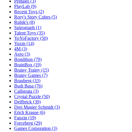
Pentago
(3)
PlayLab
(9)
Recent Toys
(2)
Rory's Story Cubes
(5)
Rubik's
(8)
Spirograph
(1)
Talent Toys
(35)
YoYoFactory
(50)
Yuxin
(14)
4M
(3)
Aero
(3)
Bondibon
(79)
BrainBox
(19)
Brainy Trainy
(15)
Brainy Games
(7)
Brauberg
(33)
Budi Basa
(76)
Calligrata
(3)
Crystal Puzzle
(50)
Delfbrick
(39)
Drei Magier Schmidt
(3)
Erich Krause
(6)
Fanxin
(19)
Forceberg
(29)
Games Corporation
(3)