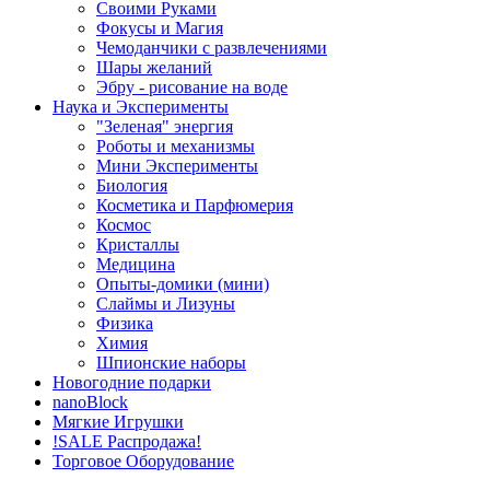
Своими Руками
Фокусы и Магия
Чемоданчики с развлечениями
Шары желаний
Эбру - рисование на воде
Наука и Эксперименты
"Зеленая" энергия
Роботы и механизмы
Мини Эксперименты
Биология
Косметика и Парфюмерия
Космос
Кристаллы
Медицина
Опыты-домики (мини)
Слаймы и Лизуны
Физика
Химия
Шпионские наборы
Новогодние подарки
nanoBlock
Мягкие Игрушки
!SALE Распродажа!
Торговое Оборудование