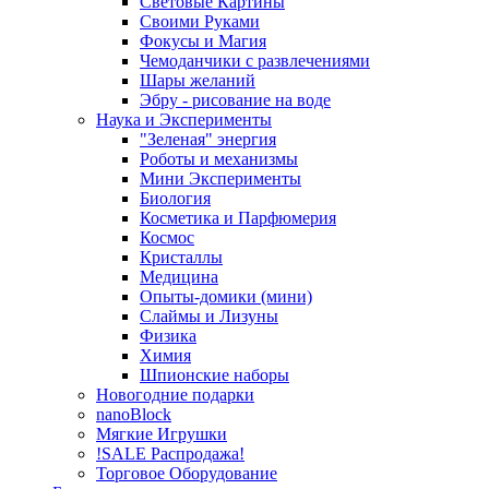
Световые Картины
Своими Руками
Фокусы и Магия
Чемоданчики с развлечениями
Шары желаний
Эбру - рисование на воде
Наука и Эксперименты
"Зеленая" энергия
Роботы и механизмы
Мини Эксперименты
Биология
Косметика и Парфюмерия
Космос
Кристаллы
Медицина
Опыты-домики (мини)
Слаймы и Лизуны
Физика
Химия
Шпионские наборы
Новогодние подарки
nanoBlock
Мягкие Игрушки
!SALE Распродажа!
Торговое Оборудование