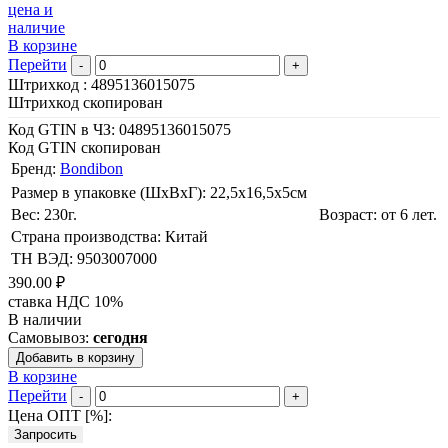
цена и
наличие
В корзине
Перейти
-
+
Штрихкод :
4895136015075
Штрихкод скопирован
Код GTIN в ЧЗ:
04895136015075
Код GTIN скопирован
Бренд:
Bondibon
Размер в упаковке (ШхВxГ): 22,5х16,5х5cм
Вес: 230г.
Возраст: от 6 лет.
Страна производства: Китай
ТН ВЭД: 9503007000
390.00 ₽
ставка НДС 10%
В наличии
Самовывоз:
сегодня
Добавить в корзину
В корзине
Перейти
-
+
Цена ОПТ [
%
]:
Запросить