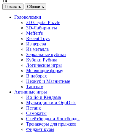
14
Головоломки
3D Crystal Puzzle
3D-Лабиринты
Meffert's
Recent Toys
Из дерева
Из металла
Зеркальные кубики
Кубики Рубика
Логические игры
Меняющие форму
В наборах
Неокуб и Магнитные
Танграм
Активные игры
Йо-йо и Кендама
Мультидиски и OgoDisk
Петанк
Самокаты
Скейтборды и Лонгборды
Тренажеры для прыжков
Фиджет-кубы