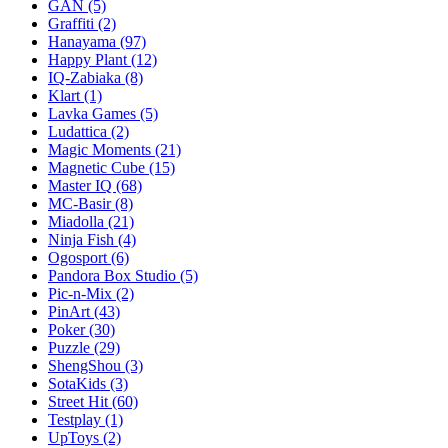
GAN
(5)
Graffiti
(2)
Hanayama
(97)
Happy Plant
(12)
IQ-Zabiaka
(8)
Klart
(1)
Lavka Games
(5)
Ludattica
(2)
Magic Moments
(21)
Magnetic Cube
(15)
Master IQ
(68)
MC-Basir
(8)
Miadolla
(21)
Ninja Fish
(4)
Ogosport
(6)
Pandora Box Studio
(5)
Pic-n-Mix
(2)
PinArt
(43)
Poker
(30)
Puzzle
(29)
ShengShou
(3)
SotaKids
(3)
Street Hit
(60)
Testplay
(1)
UpToys
(2)