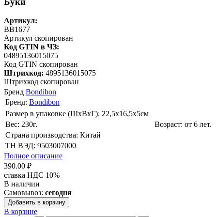
Буки
Артикул:
BB1677
Артикул скопирован
Код GTIN в ЧЗ:
04895136015075
Код GTIN скопирован
Штрихкод:
4895136015075
Штрихкод скопирован
Бренд
Bondibon
Бренд:
Bondibon
Размер в упаковке (ШхВxГ): 22,5х16,5х5cм
Вес: 230г.
Возраст: от 6 лет.
Страна производства: Китай
ТН ВЭД: 9503007000
Полное описание
390.00 ₽
ставка НДС 10%
В наличии
Самовывоз:
сегодня
Добавить в корзину
В корзине