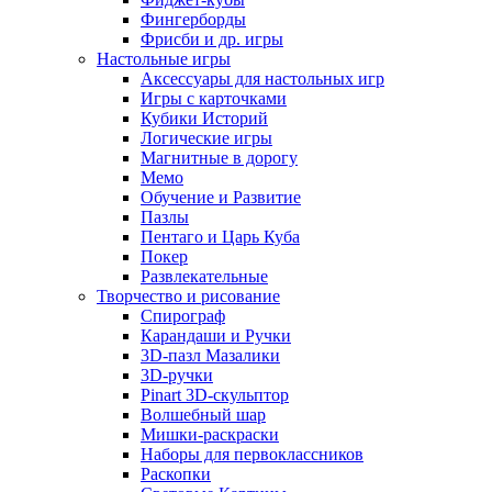
Фингерборды
Фрисби и др. игры
Настольные игры
Аксессуары для настольных игр
Игры с карточками
Кубики Историй
Логические игры
Магнитные в дорогу
Мемо
Обучение и Развитие
Пазлы
Пентаго и Царь Куба
Покер
Развлекательные
Творчество и рисование
Спирограф
Карандаши и Ручки
3D-пазл Мазалики
3D-ручки
Pinart 3D-скульптор
Волшебный шар
Мишки-раскраски
Наборы для первоклассников
Раскопки