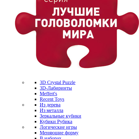
3D Crystal Puzzle
3D-Лабиринты
Meffert's
Recent Toys
Из дерева
Из металла
Зеркальные кубики
Кубики Рубика
Логические игры
Меняющие форму
В наборах