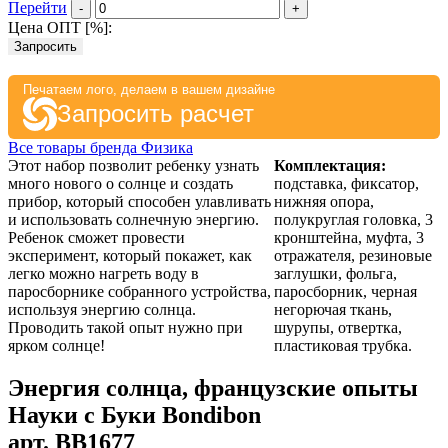
Перейти
-
+
Цена ОПТ [
%
]:
Запросить
Печатаем лого, делаем в вашем дизайне
Запросить расчет
Все товары бренда Физика
Этот набор позволит ребенку узнать
Комплектация:
много нового о солнце и создать
подставка, фиксатор,
прибор, который способен улавливать
нижняя опора,
и использовать солнечную энергию.
полукруглая головка, 3
Ребенок сможет провести
кронштейна, муфта, 3
эксперимент, который покажет, как
отражателя, резиновые
легко можно нагреть воду в
заглушки, фольга,
паросборнике собранного устройства,
паросборник, черная
используя энергию солнца.
негорючая ткань,
Проводить такой опыт нужно при
шурупы, отвертка,
ярком солнце!
пластиковая трубка.
Энергия солнца, французские опыты
Науки с Буки Bondibon
арт.
BB1677