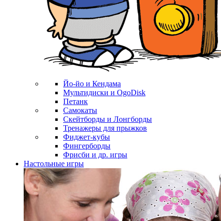
Йо-йо и Кендама
Мультидиски и OgoDisk
Петанк
Самокаты
Скейтборды и Лонгборды
Тренажеры для прыжков
Фиджет-кубы
Фингерборды
Фрисби и др. игры
Настольные игры