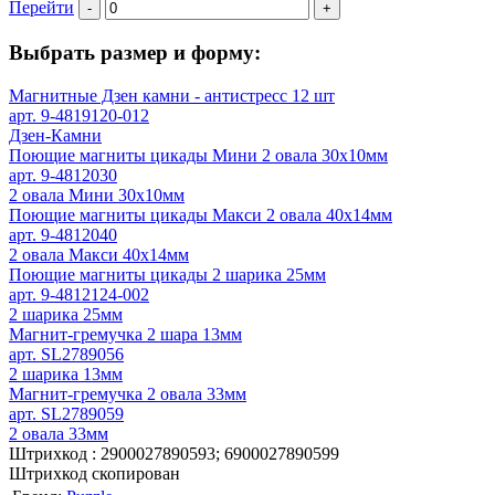
Перейти
-
+
Выбрать размер и форму:
Магнитные Дзен камни - антистресс 12 шт
арт. 9-4819120-012
Дзен-Камни
Поющие магниты цикады Мини 2 овала 30х10мм
арт. 9-4812030
2 овала Мини 30х10мм
Поющие магниты цикады Макси 2 овала 40х14мм
арт. 9-4812040
2 овала Макси 40х14мм
Поющие магниты цикады 2 шарика 25мм
арт. 9-4812124-002
2 шарика 25мм
Магнит-гремучка 2 шара 13мм
арт. SL2789056
2 шарика 13мм
Магнит-гремучка 2 овала 33мм
арт. SL2789059
2 овала 33мм
Штрихкод :
2900027890593; 6900027890599
Штрихкод скопирован