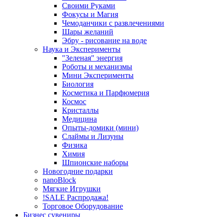
Своими Руками
Фокусы и Магия
Чемоданчики с развлечениями
Шары желаний
Эбру - рисование на воде
Наука и Эксперименты
"Зеленая" энергия
Роботы и механизмы
Мини Эксперименты
Биология
Косметика и Парфюмерия
Космос
Кристаллы
Медицина
Опыты-домики (мини)
Слаймы и Лизуны
Физика
Химия
Шпионские наборы
Новогодние подарки
nanoBlock
Мягкие Игрушки
!SALE Распродажа!
Торговое Оборудование
Бизнес сувениры