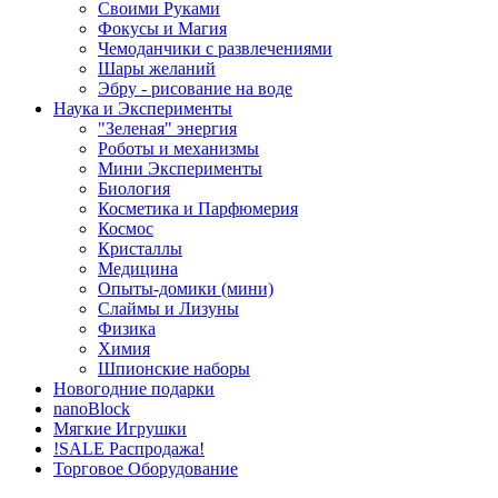
Своими Руками
Фокусы и Магия
Чемоданчики с развлечениями
Шары желаний
Эбру - рисование на воде
Наука и Эксперименты
"Зеленая" энергия
Роботы и механизмы
Мини Эксперименты
Биология
Косметика и Парфюмерия
Космос
Кристаллы
Медицина
Опыты-домики (мини)
Слаймы и Лизуны
Физика
Химия
Шпионские наборы
Новогодние подарки
nanoBlock
Мягкие Игрушки
!SALE Распродажа!
Торговое Оборудование