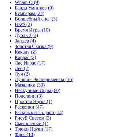
Wham-O
(9)
Банда Умников
(9)
Бумбарам
(24)
Волшебный снег
(3)
ВКФ
(2)
Время Игры
(10)
Дубль 2
(3)
Зандер
(4)
Золотая Сказка
(9)
Какаду
(2)
Каррас
(2)
Лас Играс
(17)
Лео
(2)
Луч
(2)
Лучшие Эксперименты
(16)
Мазалики
(33)
Нескучные Игры
(60)
Поделкин
(3)
Простая Наука
(1)
Раскопки
(47)
Раскрась и Подари
(14)
Рисуй Светом
(3)
Смышленый
(1)
Трюки Науки
(17)
Фрея
(10)