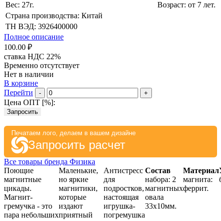
Вес: 27г.
Возраст: от 7 лет.
Страна производства: Китай
ТН ВЭД: 3926400000
Полное описание
100.00 ₽
ставка НДС 22%
Временно отсутствует
Нет в наличии
В корзине
Перейти
-
+
Цена ОПТ [
%
]:
Запросить
Печатаем лого, делаем в вашем дизайне
Запросить расчет
Все товары бренда Физика
Поющие
Маленькие,
Антистресс
Состав
Материал
магнитные
но яркие
для
набора: 2
магнита:
цикады.
магнитики,
подростков,
магнитных
феррит.
Магнит-
которые
настоящая
овала
гремучка - это
издают
игрушка-
33х10мм.
пара небольших
приятный
погремушка