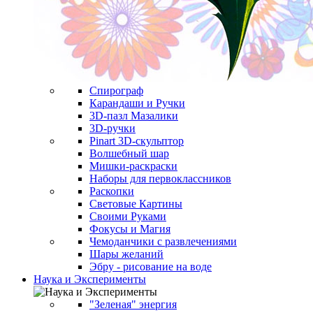
Спирограф
Карандаши и Ручки
3D-пазл Мазалики
3D-ручки
Pinart 3D-скульптор
Волшебный шар
Мишки-раскраски
Наборы для первоклассников
Раскопки
Световые Картины
Своими Руками
Фокусы и Магия
Чемоданчики с развлечениями
Шары желаний
Эбру - рисование на воде
Наука и Эксперименты
"Зеленая" энергия