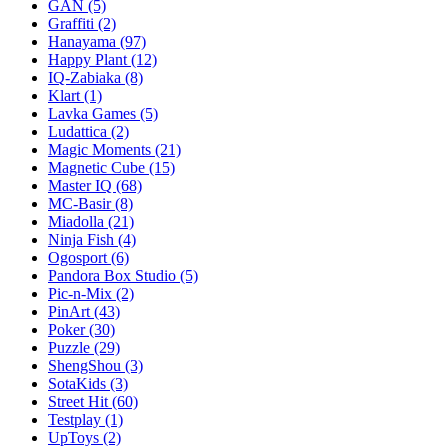
GAN
(5)
Graffiti
(2)
Hanayama
(97)
Happy Plant
(12)
IQ-Zabiaka
(8)
Klart
(1)
Lavka Games
(5)
Ludattica
(2)
Magic Moments
(21)
Magnetic Cube
(15)
Master IQ
(68)
MC-Basir
(8)
Miadolla
(21)
Ninja Fish
(4)
Ogosport
(6)
Pandora Box Studio
(5)
Pic-n-Mix
(2)
PinArt
(43)
Poker
(30)
Puzzle
(29)
ShengShou
(3)
SotaKids
(3)
Street Hit
(60)
Testplay
(1)
UpToys
(2)