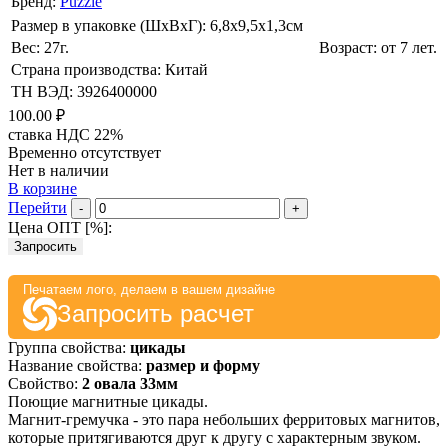
Бренд:
Puzzle
Размер в упаковке (ШхВxГ): 6,8х9,5х1,3cм
Вес: 27г.
Возраст: от 7 лет.
Страна производства: Китай
ТН ВЭД: 3926400000
100.00 ₽
ставка НДС 22%
Временно отсутствует
Нет в наличии
В корзине
Перейти
-
+
Цена ОПТ [
%
]:
Запросить
Печатаем лого, делаем в вашем дизайне
Запросить расчет
Группа свойства:
цикады
Название свойства:
размер и форму
Свойство:
2 овала 33мм
Поющие магнитные цикады.
Магнит-гремучка - это пара небольших ферритовых магнитов,
которые притягиваются друг к другу с характерным звуком.