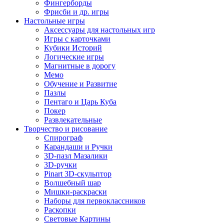
Фингерборды
Фрисби и др. игры
Настольные игры
Аксессуары для настольных игр
Игры с карточками
Кубики Историй
Логические игры
Магнитные в дорогу
Мемо
Обучение и Развитие
Пазлы
Пентаго и Царь Куба
Покер
Развлекательные
Творчество и рисование
Спирограф
Карандаши и Ручки
3D-пазл Мазалики
3D-ручки
Pinart 3D-скульптор
Волшебный шар
Мишки-раскраски
Наборы для первоклассников
Раскопки
Световые Картины