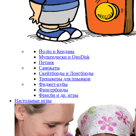
Йо-йо и Кендама
Мультидиски и OgoDisk
Петанк
Самокаты
Скейтборды и Лонгборды
Тренажеры для прыжков
Фиджет-кубы
Фингерборды
Фрисби и др. игры
Настольные игры