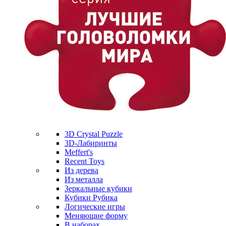
3D Crystal Puzzle
3D-Лабиринты
Meffert's
Recent Toys
Из дерева
Из металла
Зеркальные кубики
Кубики Рубика
Логические игры
Меняющие форму
В наборах