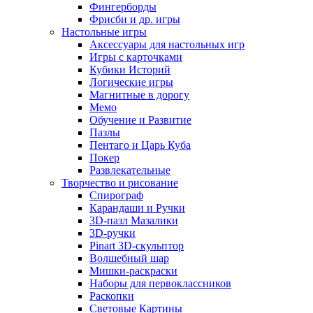
Фингерборды
Фрисби и др. игры
Настольные игры
Аксессуары для настольных игр
Игры с карточками
Кубики Историй
Логические игры
Магнитные в дорогу
Мемо
Обучение и Развитие
Пазлы
Пентаго и Царь Куба
Покер
Развлекательные
Творчество и рисование
Спирограф
Карандаши и Ручки
3D-пазл Мазалики
3D-ручки
Pinart 3D-скульптор
Волшебный шар
Мишки-раскраски
Наборы для первоклассников
Раскопки
Световые Картины