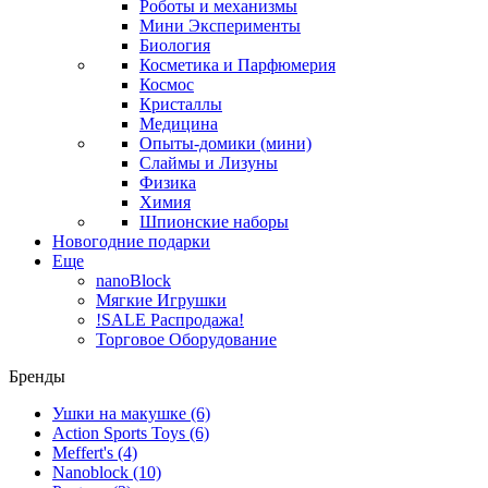
Роботы и механизмы
Мини Эксперименты
Биология
Косметика и Парфюмерия
Космос
Кристаллы
Медицина
Опыты-домики (мини)
Слаймы и Лизуны
Физика
Химия
Шпионские наборы
Новогодние подарки
Еще
nanoBlock
Мягкие Игрушки
!SALE Распродажа!
Торговое Оборудование
Бренды
Ушки на макушке
(6)
Action Sports Toys
(6)
Meffert's
(4)
Nanoblock
(10)