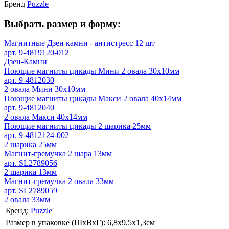
Бренд
Puzzle
Выбрать размер и форму:
Магнитные Дзен камни - антистресс 12 шт
арт. 9-4819120-012
Дзен-Камни
Поющие магниты цикады Мини 2 овала 30х10мм
арт. 9-4812030
2 овала Мини 30х10мм
Поющие магниты цикады Макси 2 овала 40х14мм
арт. 9-4812040
2 овала Макси 40х14мм
Поющие магниты цикады 2 шарика 25мм
арт. 9-4812124-002
2 шарика 25мм
Магнит-гремучка 2 шара 13мм
арт. SL2789056
2 шарика 13мм
Магнит-гремучка 2 овала 33мм
арт. SL2789059
2 овала 33мм
Бренд:
Puzzle
Размер в упаковке (ШхВxГ): 6,8х9,5х1,3cм