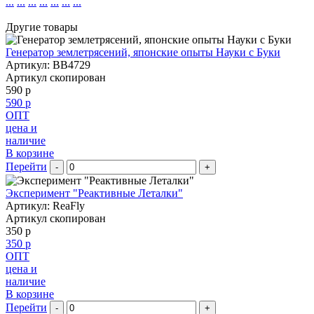
...
...
...
...
...
...
...
Другие товары
Генератор землетрясений, японские опыты Науки с Буки
Артикул: BB4729
Артикул скопирован
590 р
590 р
ОПТ
цена и
наличие
В корзине
Перейти
-
+
Эксперимент "Реактивные Леталки"
Артикул: ReaFly
Артикул скопирован
350 р
350 р
ОПТ
цена и
наличие
В корзине
Перейти
-
+