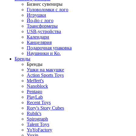
Бизнес сувениры
Головоломки с лого
Игрушки
Йо-йо с лого
Трансформеры
USB-устройства
Календари
Канцелярия
Подарочная упаковка
Наушники и Ко.
Бренды
Бренды
Ушки на макушке
Action Sports Toys
Meffert's
Nanoblock
Pentago
PlayLab
Recent Toys
Rory's Story Cubes
Rubik's
Spirograph
Talent Toys
YoYoFactory
Yuxin