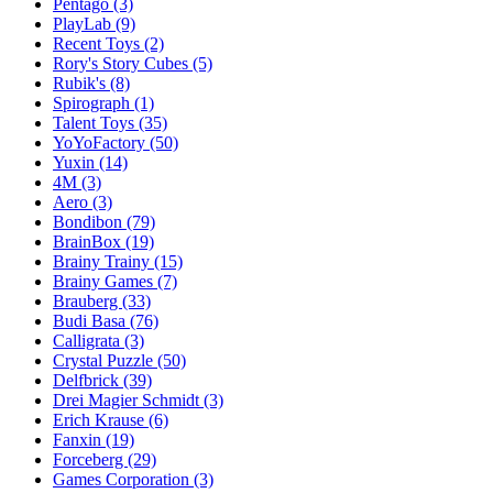
Pentago
(3)
PlayLab
(9)
Recent Toys
(2)
Rory's Story Cubes
(5)
Rubik's
(8)
Spirograph
(1)
Talent Toys
(35)
YoYoFactory
(50)
Yuxin
(14)
4M
(3)
Aero
(3)
Bondibon
(79)
BrainBox
(19)
Brainy Trainy
(15)
Brainy Games
(7)
Brauberg
(33)
Budi Basa
(76)
Calligrata
(3)
Crystal Puzzle
(50)
Delfbrick
(39)
Drei Magier Schmidt
(3)
Erich Krause
(6)
Fanxin
(19)
Forceberg
(29)
Games Corporation
(3)