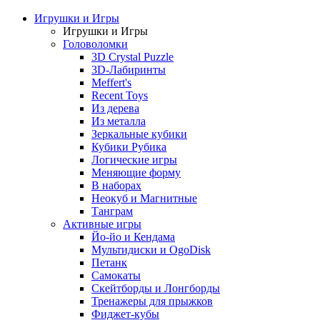
Игрушки и Игры
Игрушки и Игры
Головоломки
3D Crystal Puzzle
3D-Лабиринты
Meffert's
Recent Toys
Из дерева
Из металла
Зеркальные кубики
Кубики Рубика
Логические игры
Меняющие форму
В наборах
Неокуб и Магнитные
Танграм
Активные игры
Йо-йо и Кендама
Мультидиски и OgoDisk
Петанк
Самокаты
Скейтборды и Лонгборды
Тренажеры для прыжков
Фиджет-кубы