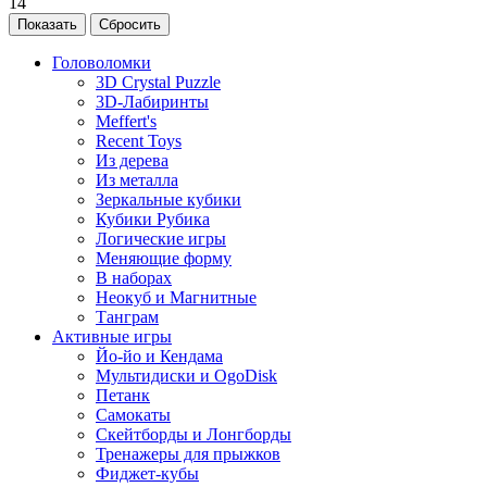
14
Головоломки
3D Crystal Puzzle
3D-Лабиринты
Meffert's
Recent Toys
Из дерева
Из металла
Зеркальные кубики
Кубики Рубика
Логические игры
Меняющие форму
В наборах
Неокуб и Магнитные
Танграм
Активные игры
Йо-йо и Кендама
Мультидиски и OgoDisk
Петанк
Самокаты
Скейтборды и Лонгборды
Тренажеры для прыжков
Фиджет-кубы