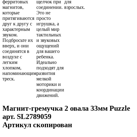
ферритовых
щелчок при
для
магнитов,
соединении.
взрослых.
которые
Это не
притягиваются
просто
друг к другу с
игрушка, а
характерным
целый мир
звуком.
тактильных
Подбросьте их
и звуковых
вверх, и они
ощущений
соединятся в
для вашего
воздухе с
ребенка.
легким
Идеально
хлопком,
подходят для
напоминающим
развития
треск.
мелкой
моторики и
координации
движений.
Магнит-гремучка 2 овала 33мм Puzzle
арт.
SL2789059
Артикул скопирован