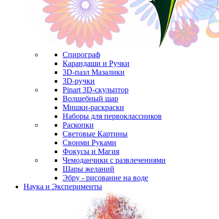
Спирограф
Карандаши и Ручки
3D-пазл Мазалики
3D-ручки
Pinart 3D-скульптор
Волшебный шар
Мишки-раскраски
Наборы для первоклассников
Раскопки
Световые Картины
Своими Руками
Фокусы и Магия
Чемоданчики с развлечениями
Шары желаний
Эбру - рисование на воде
Наука и Эксперименты