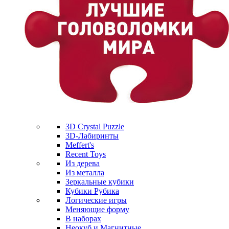
3D Crystal Puzzle
3D-Лабиринты
Meffert's
Recent Toys
Из дерева
Из металла
Зеркальные кубики
Кубики Рубика
Логические игры
Меняющие форму
В наборах
Неокуб и Магнитные