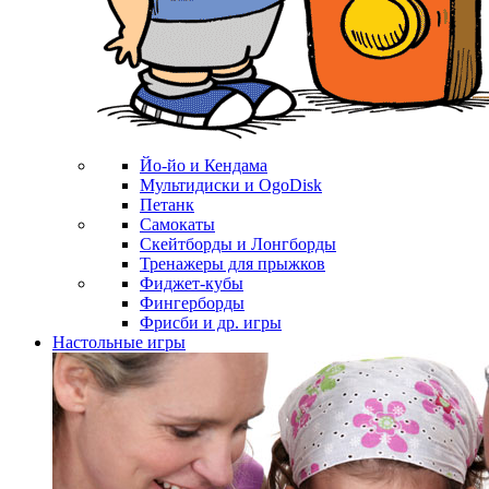
Йо-йо и Кендама
Мультидиски и OgoDisk
Петанк
Самокаты
Скейтборды и Лонгборды
Тренажеры для прыжков
Фиджет-кубы
Фингерборды
Фрисби и др. игры
Настольные игры