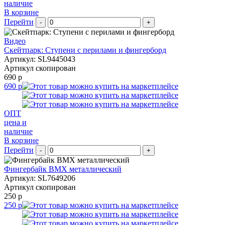
наличие
В корзине
Перейти
-
+
Видео
Cкейтпарк: Ступени с перилами и фингерборд
Артикул: SL9445043
Артикул скопирован
690 р
690 р
ОПТ
цена и
наличие
В корзине
Перейти
-
+
Фингербайк BMX металлический
Артикул: SL7649206
Артикул скопирован
250 р
250 р