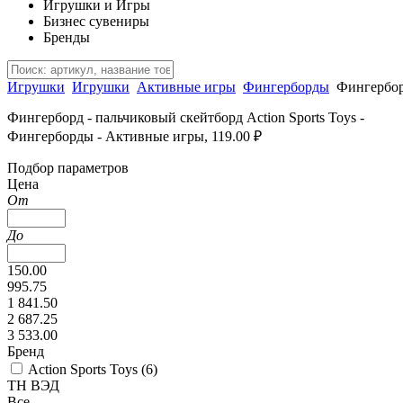
Игрушки и Игры
Бизнес сувениры
Бренды
Игрушки
Игрушки
Активные игры
Фингерборды
Фингербор
Фингерборд - пальчиковый скейтборд Action Sports Toys -
Фингерборды - Активные игры, 119.00 ₽
Подбор параметров
Цена
От
До
150.00
995.75
1 841.50
2 687.25
3 533.00
Бренд
Action Sports Toys (
6
)
ТН ВЭД
Все