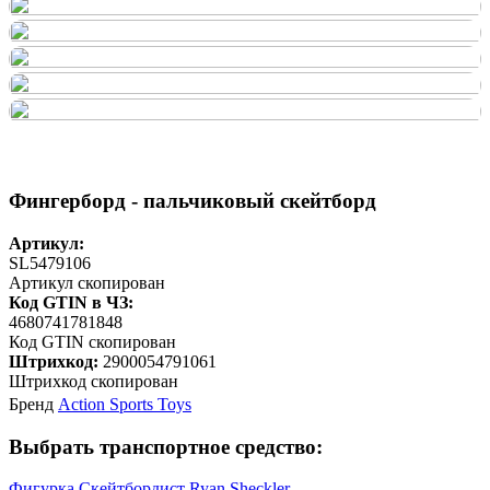
Фингерборд - пальчиковый скейтборд
Артикул:
SL5479106
Артикул скопирован
Код GTIN в ЧЗ:
4680741781848
Код GTIN скопирован
Штрихкод:
2900054791061
Штрихкод скопирован
Бренд
Action Sports Toys
Выбрать транспортное средство:
Фигурка Скейтбордист Ryan Sheckler