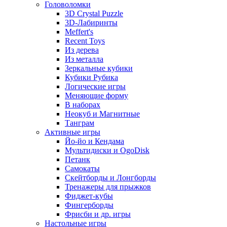
Головоломки
3D Crystal Puzzle
3D-Лабиринты
Meffert's
Recent Toys
Из дерева
Из металла
Зеркальные кубики
Кубики Рубика
Логические игры
Меняющие форму
В наборах
Неокуб и Магнитные
Танграм
Активные игры
Йо-йо и Кендама
Мультидиски и OgoDisk
Петанк
Самокаты
Скейтборды и Лонгборды
Тренажеры для прыжков
Фиджет-кубы
Фингерборды
Фрисби и др. игры
Настольные игры