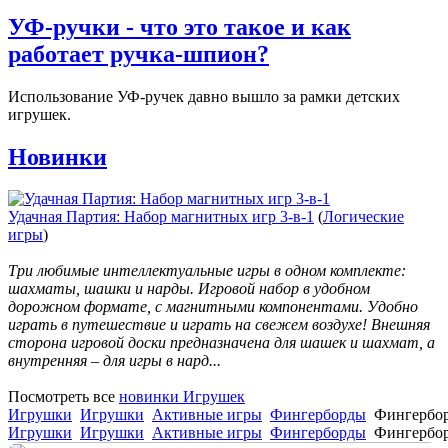
УФ-ручки - что это такое и как
работает ручка-шпион?
Использование УФ-ручек давно вышло за рамки детских
игрушек.
Новинки
Удачная Партия: Набор магнитных игр 3-в-1
(
Логические
игры
)
Три любимые интеллектуальные игры в одном комплекте:
шахматы, шашки и нарды. Игровой набор в удобном
дорожном формате, с магнитными компонентами. Удобно
играть в путешествие и играть на свежем воздухе! Внешняя
сторона игровой доски предназначена для шашек и шахмат, а
внутренняя – для игры в нард...
Посмотреть все
новинки Игрушек
Игрушки
Игрушки
Активные игры
Фингерборды
Фингербор
Игрушки
Игрушки
Активные игры
Фингерборды
Фингербор