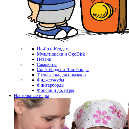
Йо-йо и Кендама
Мультидиски и OgoDisk
Петанк
Самокаты
Скейтборды и Лонгборды
Тренажеры для прыжков
Фиджет-кубы
Фингерборды
Фрисби и др. игры
Настольные игры