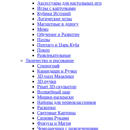
Аксессуары для настольных игр
Игры с карточками
Кубики Историй
Логические игры
Магнитные в дорогу
Мемо
Обучение и Развитие
Пазлы
Пентаго и Царь Куба
Покер
Развлекательные
Творчество и рисование
Спирограф
Карандаши и Ручки
3D-пазл Мазалики
3D-ручки
Pinart 3D-скульптор
Волшебный шар
Мишки-раскраски
Наборы для первоклассников
Раскопки
Световые Картины
Своими Руками
Фокусы и Магия
Чемоданчики с развлечениями