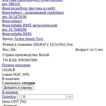
арт. MB101
Фингерскейтер: фигурка и скейт
Фингерборд - пальчиковый скейтборд
арт. SL5479106
Фингерборд
Фингербайк BMX металлический
арт. SL7649206
Фингербайк BMX
Бренд:
Action Sports Toys
Размер в упаковке (ШхВxГ): 14,5х19х1,5cм
Вес: 26г.
Возраст: от 3 лет.
Страна производства: Китай
ТН ВЭД: 9503007000
Полное описание
119.00 ₽
ставка НДС 10%
В наличии
Самовывоз:
сегодня
Добавить в корзину
В корзине
Перейти
-
+
Цена ОПТ [
%
]:
Запросить