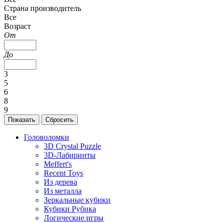
Страна производитель
Все
Возраст
От
До
3
5
6
8
9
Головоломки
3D Crystal Puzzle
3D-Лабиринты
Meffert's
Recent Toys
Из дерева
Из металла
Зеркальные кубики
Кубики Рубика
Логические игры