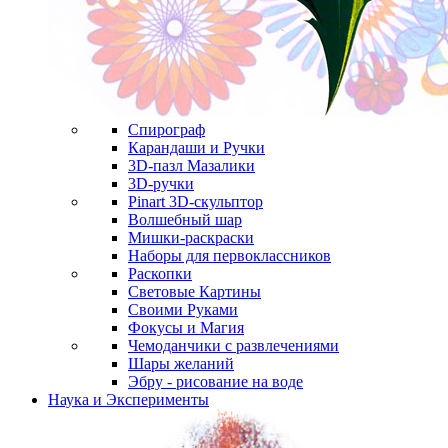
Спирограф
Карандаши и Ручки
3D-пазл Мазалики
3D-ручки
Pinart 3D-скульптор
Волшебный шар
Мишки-раскраски
Наборы для первоклассников
Раскопки
Световые Картины
Своими Руками
Фокусы и Магия
Чемоданчики с развлечениями
Шары желаний
Эбру - рисование на воде
Наука и Эксперименты