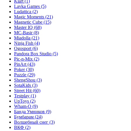
Klart
(1)
Lavka Games
(5)
Ludattica
(2)
Magic Moments
(21)
Magnetic Cube
(15)
Master IQ
(68)
MC-Basir
(8)
Miadolla
(21)
Ninja Fish
(4)
Ogosport
(6)
Pandora Box Studio
(5)
Pic-n-Mix
(2)
PinArt
(43)
Poker
(30)
Puzzle
(29)
ShengShou
(3)
SotaKids
(3)
Street Hit
(60)
Testplay
(1)
UpToys
(2)
Wham-O
(9)
Банда Умников
(9)
Бумбарам
(24)
Волшебный снег
(3)
ВКФ
(2)