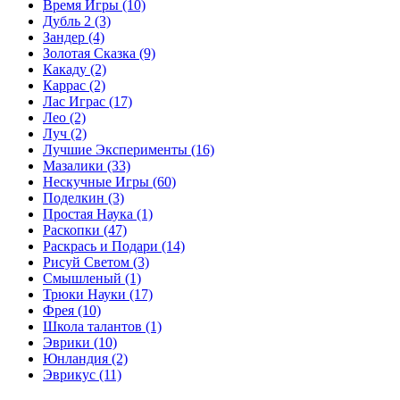
Время Игры
(10)
Дубль 2
(3)
Зандер
(4)
Золотая Сказка
(9)
Какаду
(2)
Каррас
(2)
Лас Играс
(17)
Лео
(2)
Луч
(2)
Лучшие Эксперименты
(16)
Мазалики
(33)
Нескучные Игры
(60)
Поделкин
(3)
Простая Наука
(1)
Раскопки
(47)
Раскрась и Подари
(14)
Рисуй Светом
(3)
Смышленый
(1)
Трюки Науки
(17)
Фрея
(10)
Школа талантов
(1)
Эврики
(10)
Юнландия
(2)
Эврикус
(11)