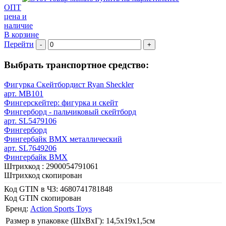
ОПТ
цена и
наличие
В корзине
Перейти
-
+
Выбрать транспортное средство:
Фигурка Скейтбордист Ryan Sheckler
арт. MB101
Фингерскейтер: фигурка и скейт
Фингерборд - пальчиковый скейтборд
арт. SL5479106
Фингерборд
Фингербайк BMX металлический
арт. SL7649206
Фингербайк BMX
Штрихкод :
2900054791061
Штрихкод скопирован
Код GTIN в ЧЗ:
4680741781848
Код GTIN скопирован
Бренд:
Action Sports Toys
Размер в упаковке (ШхВxГ): 14,5х19х1,5cм