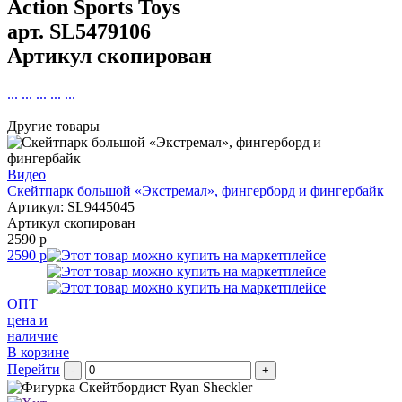
Action Sports Toys
арт.
SL5479106
Артикул скопирован
...
...
...
...
...
Другие товары
Видео
Cкейтпарк большой «Экстремал», фингерборд и фингербайк
Артикул: SL9445045
Артикул скопирован
2590 р
2590 р
ОПТ
цена и
наличие
В корзине
Перейти
-
+