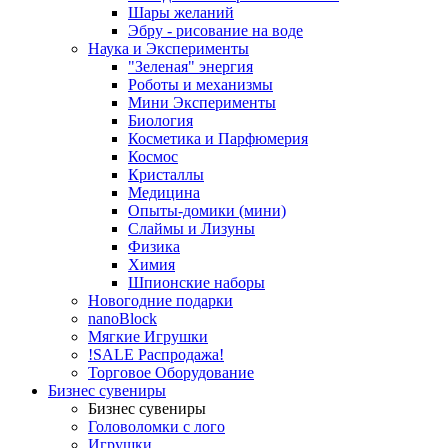
Шары желаний
Эбру - рисование на воде
Наука и Эксперименты
"Зеленая" энергия
Роботы и механизмы
Мини Эксперименты
Биология
Косметика и Парфюмерия
Космос
Кристаллы
Медицина
Опыты-домики (мини)
Слаймы и Лизуны
Физика
Химия
Шпионские наборы
Новогодние подарки
nanoBlock
Мягкие Игрушки
!SALE Распродажа!
Торговое Оборудование
Бизнес сувениры
Бизнес сувениры
Головоломки с лого
Игрушки