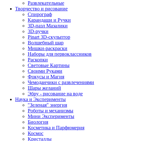
Развлекательные
Творчество и рисование
Спирограф
Карандаши и Ручки
3D-пазл Мазалики
3D-ручки
Pinart 3D-скульптор
Волшебный шар
Мишки-раскраски
Наборы для первоклассников
Раскопки
Световые Картины
Своими Руками
Фокусы и Магия
Чемоданчики с развлечениями
Шары желаний
Эбру - рисование на воде
Наука и Эксперименты
"Зеленая" энергия
Роботы и механизмы
Мини Эксперименты
Биология
Косметика и Парфюмерия
Космос
Кристаллы