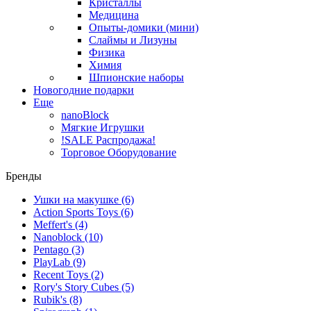
Кристаллы
Медицина
Опыты-домики (мини)
Слаймы и Лизуны
Физика
Химия
Шпионские наборы
Новогодние подарки
Еще
nanoBlock
Мягкие Игрушки
!SALE Распродажа!
Торговое Оборудование
Бренды
Ушки на макушке
(6)
Action Sports Toys
(6)
Meffert's
(4)
Nanoblock
(10)
Pentago
(3)
PlayLab
(9)
Recent Toys
(2)
Rory's Story Cubes
(5)
Rubik's
(8)