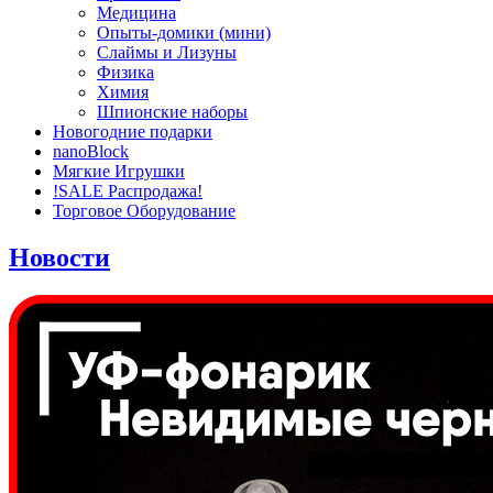
Медицина
Опыты-домики (мини)
Слаймы и Лизуны
Физика
Химия
Шпионские наборы
Новогодние подарки
nanoBlock
Мягкие Игрушки
!SALE Распродажа!
Торговое Оборудование
Новости