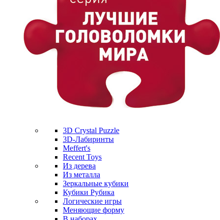
3D Crystal Puzzle
3D-Лабиринты
Meffert's
Recent Toys
Из дерева
Из металла
Зеркальные кубики
Кубики Рубика
Логические игры
Меняющие форму
В наборах