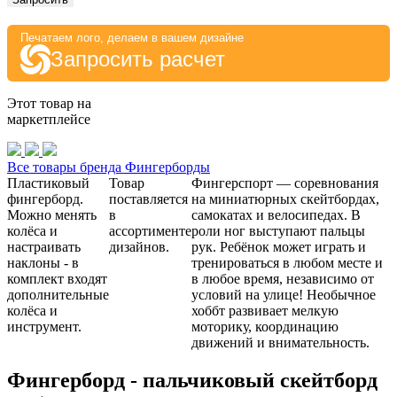
Печатаем лого, делаем в вашем дизайне
Запросить расчет
Этот товар на
маркетплейсе
Все товары бренда Фингерборды
Пластиковый
Товар
Фингерспорт — соревнования
фингерборд.
поставляется
на миниатюрных скейтбордах,
Можно менять
в
самокатах и велосипедах. В
колёса и
ассортименте
роли ног выступают пальцы
настраивать
дизайнов.
рук. Ребёнок может играть и
наклоны - в
тренироваться в любом месте и
комплект входят
в любое время, независимо от
дополнительные
условий на улице! Необычное
колёса и
хоббт развивает мелкую
инструмент.
моторику, координацию
движений и внимательность.
Фингерборд - пальчиковый скейтборд