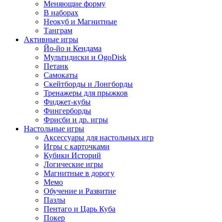
Меняющие форму
В наборах
Неокуб и Магнитные
Танграм
Активные игры
Йо-йо и Кендама
Мультидиски и OgoDisk
Петанк
Самокаты
Скейтборды и Лонгборды
Тренажеры для прыжков
Фиджет-кубы
Фингерборды
Фрисби и др. игры
Настольные игры
Аксессуары для настольных игр
Игры с карточками
Кубики Историй
Логические игры
Магнитные в дорогу
Мемо
Обучение и Развитие
Пазлы
Пентаго и Царь Куба
Покер