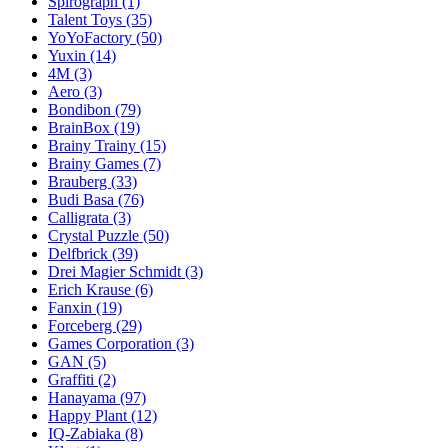
Spirograph
(1)
Talent Toys
(35)
YoYoFactory
(50)
Yuxin
(14)
4M
(3)
Aero
(3)
Bondibon
(79)
BrainBox
(19)
Brainy Trainy
(15)
Brainy Games
(7)
Brauberg
(33)
Budi Basa
(76)
Calligrata
(3)
Crystal Puzzle
(50)
Delfbrick
(39)
Drei Magier Schmidt
(3)
Erich Krause
(6)
Fanxin
(19)
Forceberg
(29)
Games Corporation
(3)
GAN
(5)
Graffiti
(2)
Hanayama
(97)
Happy Plant
(12)
IQ-Zabiaka
(8)