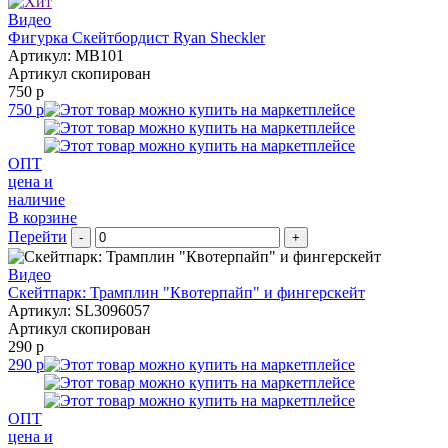
Видео
Фигурка Скейтбордист Ryan Sheckler
Артикул: MB101
Артикул скопирован
750 р
750 р
ОПТ
цена и
наличие
В корзине
Перейти
-
+
Видео
Скейтпарк: Трамплин "Квотерпайп" и фингерскейт
Артикул: SL3096057
Артикул скопирован
290 р
290 р
ОПТ
цена и