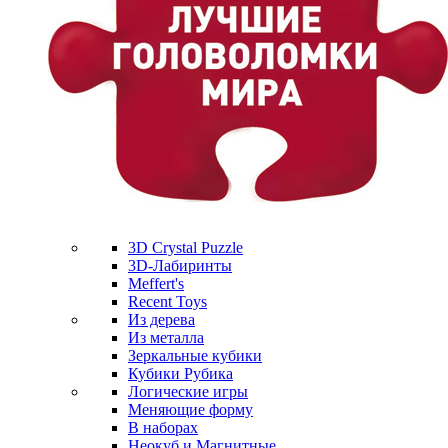
3D Crystal Puzzle
3D-Лабиринты
Meffert's
Recent Toys
Из дерева
Из металла
Зеркальные кубики
Кубики Рубика
Логические игры
Меняющие форму
В наборах
Неокуб и Магнитные