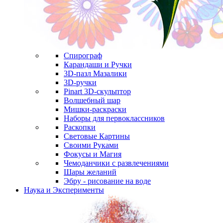
Спирограф
Карандаши и Ручки
3D-пазл Мазалики
3D-ручки
Pinart 3D-скульптор
Волшебный шар
Мишки-раскраски
Наборы для первоклассников
Раскопки
Световые Картины
Своими Руками
Фокусы и Магия
Чемоданчики с развлечениями
Шары желаний
Эбру - рисование на воде
Наука и Эксперименты