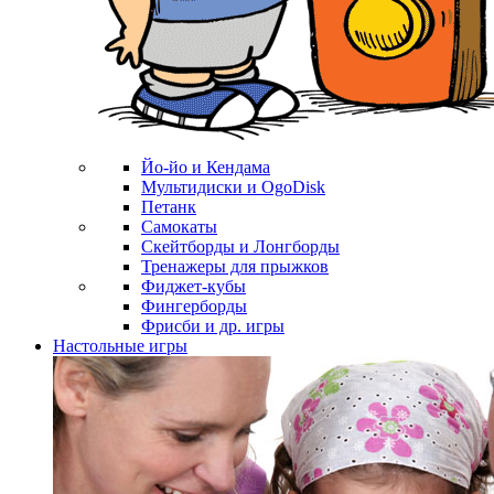
Йо-йо и Кендама
Мультидиски и OgoDisk
Петанк
Самокаты
Скейтборды и Лонгборды
Тренажеры для прыжков
Фиджет-кубы
Фингерборды
Фрисби и др. игры
Настольные игры