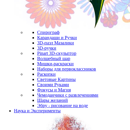
Спирограф
Карандаши и Ручки
3D-пазл Мазалики
3D-ручки
Pinart 3D-скульптор
Волшебный шар
Мишки-раскраски
Наборы для первоклассников
Раскопки
Световые Картины
Своими Руками
Фокусы и Магия
Чемоданчики с развлечениями
Шары желаний
Эбру - рисование на воде
Наука и Эксперименты