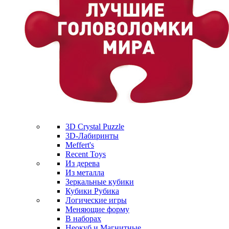
3D Crystal Puzzle
3D-Лабиринты
Meffert's
Recent Toys
Из дерева
Из металла
Зеркальные кубики
Кубики Рубика
Логические игры
Меняющие форму
В наборах
Неокуб и Магнитные