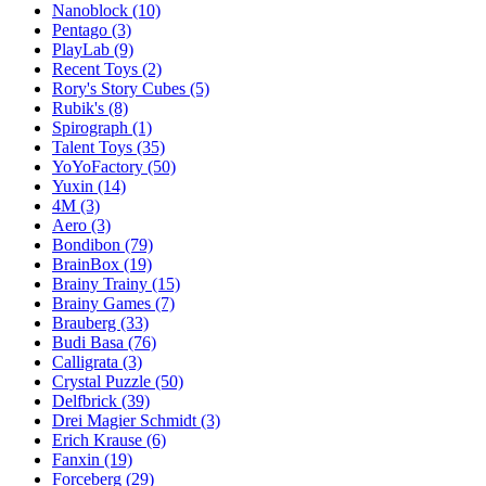
Nanoblock
(10)
Pentago
(3)
PlayLab
(9)
Recent Toys
(2)
Rory's Story Cubes
(5)
Rubik's
(8)
Spirograph
(1)
Talent Toys
(35)
YoYoFactory
(50)
Yuxin
(14)
4M
(3)
Aero
(3)
Bondibon
(79)
BrainBox
(19)
Brainy Trainy
(15)
Brainy Games
(7)
Brauberg
(33)
Budi Basa
(76)
Calligrata
(3)
Crystal Puzzle
(50)
Delfbrick
(39)
Drei Magier Schmidt
(3)
Erich Krause
(6)
Fanxin
(19)
Forceberg
(29)