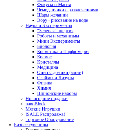
Фокусы и Магия
Чемоданчики с развлечениями
Шары желаний
Эбру - рисование на воде
Наука и Эксперименты
"Зеленая" энергия
Роботы и механизмы
Мини Эксперименты
Биология
Косметика и Парфюмерия
Космос
Кристаллы
Медицина
Опыты-домики (мини)
Слаймы и Лизуны
Физика
Химия
Шпионские наборы
Новогодние подарки
nanoBlock
Мягкие Игрушки
!SALE Распродажа!
Торговое Оборудование
Бизнес сувениры
Бизнес сувениры