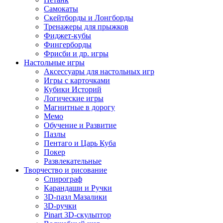
Самокаты
Скейтборды и Лонгборды
Тренажеры для прыжков
Фиджет-кубы
Фингерборды
Фрисби и др. игры
Настольные игры
Аксессуары для настольных игр
Игры с карточками
Кубики Историй
Логические игры
Магнитные в дорогу
Мемо
Обучение и Развитие
Пазлы
Пентаго и Царь Куба
Покер
Развлекательные
Творчество и рисование
Спирограф
Карандаши и Ручки
3D-пазл Мазалики
3D-ручки
Pinart 3D-скульптор