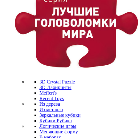
3D Crystal Puzzle
3D-Лабиринты
Meffert's
Recent Toys
Из дерева
Из металла
Зеркальные кубики
Кубики Рубика
Логические игры
Меняющие форму
В наборах