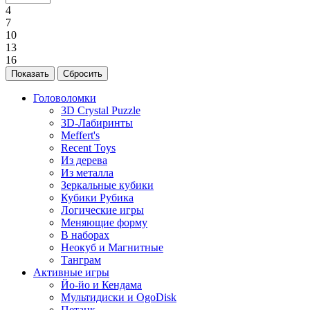
4
7
10
13
16
Головоломки
3D Crystal Puzzle
3D-Лабиринты
Meffert's
Recent Toys
Из дерева
Из металла
Зеркальные кубики
Кубики Рубика
Логические игры
Меняющие форму
В наборах
Неокуб и Магнитные
Танграм
Активные игры
Йо-йо и Кендама
Мультидиски и OgoDisk
Петанк