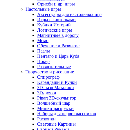
Фрисби и др. игры
Настольные игры
Аксессуары для настольных игр
Игры с карточками
Кубики Историй
Логические игры
Магнитные в дорогу
Мемо
Обучение и Развитие
Пазлы
Пентаго и Царь Куба
Покер
Развлекательные
Творчество и рисование
Спирограф
Карандаши и Ручки
3D-пазл Мазалики
3D-ручки
Pinart 3D-скульптор
Волшебный шар
Мишки-раскраски
Наборы для первоклассников
Раскопки
Световые Картины
Своими Руками