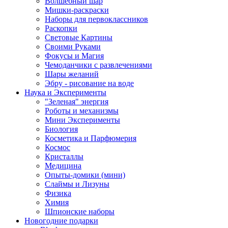
Волшебный шар
Мишки-раскраски
Наборы для первоклассников
Раскопки
Световые Картины
Своими Руками
Фокусы и Магия
Чемоданчики с развлечениями
Шары желаний
Эбру - рисование на воде
Наука и Эксперименты
"Зеленая" энергия
Роботы и механизмы
Мини Эксперименты
Биология
Косметика и Парфюмерия
Космос
Кристаллы
Медицина
Опыты-домики (мини)
Слаймы и Лизуны
Физика
Химия
Шпионские наборы
Новогодние подарки