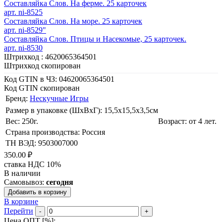
Составляйка Слов. На ферме. 25 карточек
арт. ni-8525
Составляйка Слов. На море. 25 карточек
арт. ni-8529"
Составляйка Слов. Птицы и Насекомые, 25 карточек.
арт. ni-8530
Штрихкод :
4620065364501
Штрихкод скопирован
Код GTIN в ЧЗ:
04620065364501
Код GTIN скопирован
Бренд:
Нескучные Игры
Размер в упаковке (ШхВxГ): 15,5х15,5х3,5cм
Вес: 250г.
Возраст: от 4 лет.
Страна производства: Россия
ТН ВЭД: 9503007000
350.00 ₽
ставка НДС 10%
В наличии
Самовывоз:
сегодня
Добавить в корзину
В корзине
Перейти
-
+
Цена ОПТ [
%
]: