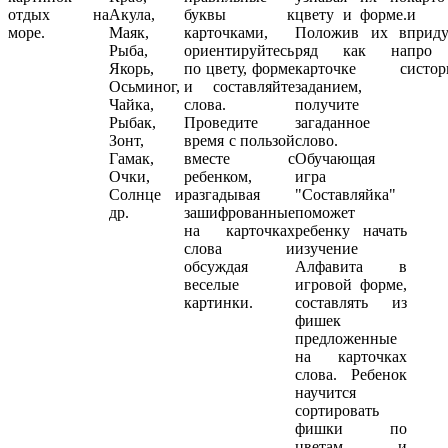
отдых на
Акула,
буквы к
цвету и форме.
и
море.
Маяк,
карточками,
Положив их в
приду
Рыба,
ориентируйтесь
ряд как на
про
Якорь,
по цвету, форме
карточке с
истор
Осьминог,
и составляйте
заданием,
Чайка,
слова.
получите
Рыбак,
Проведите
загаданное
Зонт,
время с пользой
слово.
Гамак,
вместе с
Обучающая
Очки,
ребенком,
игра
Солнце и
разгадывая
"Составляйка"
др.
зашифрованные
поможет
на карточках
ребенку начать
слова и
изучение
обсуждая
Алфавита в
веселые
игровой форме,
картинки.
составлять из
фишек
предложенные
на карточках
слова. Ребенок
научится
сортировать
фишки по
цветам и