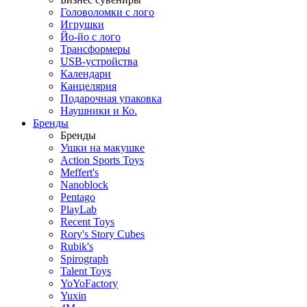
Головоломки с лого
Игрушки
Йо-йо с лого
Трансформеры
USB-устройства
Календари
Канцелярия
Подарочная упаковка
Наушники и Ко.
Бренды
Бренды
Ушки на макушке
Action Sports Toys
Meffert's
Nanoblock
Pentago
PlayLab
Recent Toys
Rory's Story Cubes
Rubik's
Spirograph
Talent Toys
YoYoFactory
Yuxin