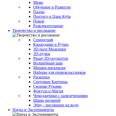
Мемо
Обучение и Развитие
Пазлы
Пентаго и Царь Куба
Покер
Развлекательные
Творчество и рисование
Спирограф
Карандаши и Ручки
3D-пазл Мазалики
3D-ручки
Pinart 3D-скульптор
Волшебный шар
Мишки-раскраски
Наборы для первоклассников
Раскопки
Световые Картины
Своими Руками
Фокусы и Магия
Чемоданчики с развлечениями
Шары желаний
Эбру - рисование на воде
Наука и Эксперименты