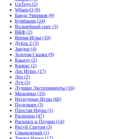
UpToys
(2)
Wham-O
(9)
Банда Умников
(9)
Бумбарам
(24)
Волшебный снег
(3)
ВКФ
(2)
Время Игры
(10)
Дубль 2
(3)
Зандер
(4)
Золотая Сказка
(9)
Какаду
(2)
Каррас
(2)
Лас Играс
(17)
Лео
(2)
Луч
(2)
Лучшие Эксперименты
(16)
Мазалики
(33)
Нескучные Игры
(60)
Поделкин
(3)
Простая Наука
(1)
Раскопки
(47)
Раскрась и Подари
(14)
Рисуй Светом
(3)
Смышленый
(1)
Трюки Науки
(17)