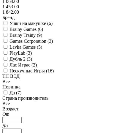
1 064.00
1 453.00
1 842.00
Бренд
Ушки на макушке (
6
)
Brainy Games (
6
)
Brainy Trainy (
9
)
Games Corporation (
3
)
Lavka Games (
5
)
PlayLab (
3
)
Дубль 2 (
3
)
Лас Играс (
2
)
Нескучные Игры (
16
)
ТН ВЭД
Все
Новинка
Да (
7
)
Страна производитель
Все
Возраст
От
До