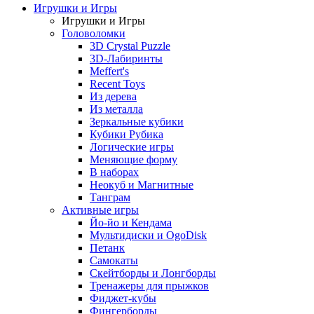
Игрушки и Игры
Игрушки и Игры
Головоломки
3D Crystal Puzzle
3D-Лабиринты
Meffert's
Recent Toys
Из дерева
Из металла
Зеркальные кубики
Кубики Рубика
Логические игры
Меняющие форму
В наборах
Неокуб и Магнитные
Танграм
Активные игры
Йо-йо и Кендама
Мультидиски и OgoDisk
Петанк
Самокаты
Скейтборды и Лонгборды
Тренажеры для прыжков
Фиджет-кубы
Фингерборды