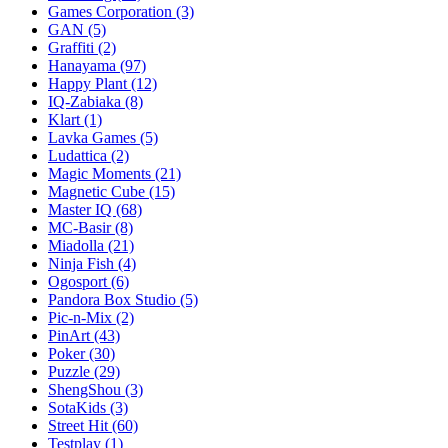
Games Corporation
(3)
GAN
(5)
Graffiti
(2)
Hanayama
(97)
Happy Plant
(12)
IQ-Zabiaka
(8)
Klart
(1)
Lavka Games
(5)
Ludattica
(2)
Magic Moments
(21)
Magnetic Cube
(15)
Master IQ
(68)
MC-Basir
(8)
Miadolla
(21)
Ninja Fish
(4)
Ogosport
(6)
Pandora Box Studio
(5)
Pic-n-Mix
(2)
PinArt
(43)
Poker
(30)
Puzzle
(29)
ShengShou
(3)
SotaKids
(3)
Street Hit
(60)
Testplay
(1)