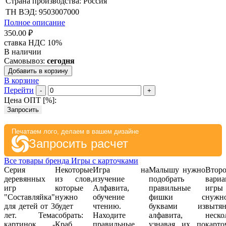
Страна производства: Россия
ТН ВЭД: 9503007000
Полное описание
350.00 ₽
ставка НДС 10%
В наличии
Самовывоз:
сегодня
Добавить в корзину
В корзине
Перейти
-
+
Цена ОПТ [
%
]:
Запросить
Печатаем лого, делаем в вашем дизайне
Запросить расчет
Все товары бренда Игры с карточками
Серия
Некоторые
Игра на
Малышу нужно
Втор
деревянных
из слов,
изучение
подобрать
вариа
игр
которые
Алфавита,
правильные
игр
"Составляйка"
нужно
обучение
фишки с
нужн
для детей от 3
будет
чтению.
буквами из
вытян
лет. Тема
собрать:
Находите
алфавита,
неско
картинок -
Краб,
правильные
узнавая их по
карто