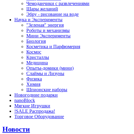
Чемоданчики с развлечениями
Шары желаний
Эбру - рисование на воде
Наука и Эксперименты
"Зеленая" энергия
Роботы и механизмы
Мини Эксперименты
Биология
Косметика и Парфюмерия
Космос
Кристаллы
Медицина
Опыты-домики (мини)
Слаймы и Лизуны
Физика
Химия
Шпионские наборы
Новогодние подарки
nanoBlock
Мягкие Игрушки
!SALE Распродажа!
Торговое Оборудование
Новости