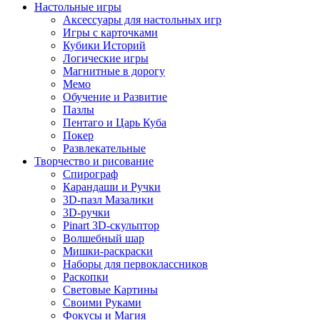
Настольные игры
Аксессуары для настольных игр
Игры с карточками
Кубики Историй
Логические игры
Магнитные в дорогу
Мемо
Обучение и Развитие
Пазлы
Пентаго и Царь Куба
Покер
Развлекательные
Творчество и рисование
Спирограф
Карандаши и Ручки
3D-пазл Мазалики
3D-ручки
Pinart 3D-скульптор
Волшебный шар
Мишки-раскраски
Наборы для первоклассников
Раскопки
Световые Картины
Своими Руками
Фокусы и Магия