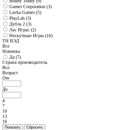
Brainy Trainy (
9
)
Games Corporation (
3
)
Lavka Games (
5
)
PlayLab (
3
)
Дубль 2 (
3
)
Лас Играс (
2
)
Нескучные Игры (
16
)
ТН ВЭД
Все
Новинка
Да (
7
)
Страна производитель
Все
Возраст
От
До
4
7
10
13
16