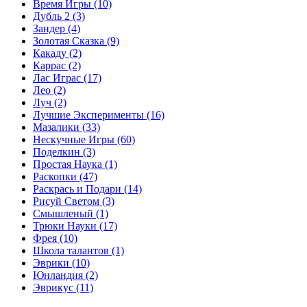
Время Игры
(10)
Дубль 2
(3)
Зандер
(4)
Золотая Сказка
(9)
Какаду
(2)
Каррас
(2)
Лас Играс
(17)
Лео
(2)
Луч
(2)
Лучшие Эксперименты
(16)
Мазалики
(33)
Нескучные Игры
(60)
Поделкин
(3)
Простая Наука
(1)
Раскопки
(47)
Раскрась и Подари
(14)
Рисуй Светом
(3)
Смышленый
(1)
Трюки Науки
(17)
Фрея
(10)
Школа талантов
(1)
Эврики
(10)
Юнландия
(2)
Эврикус
(11)