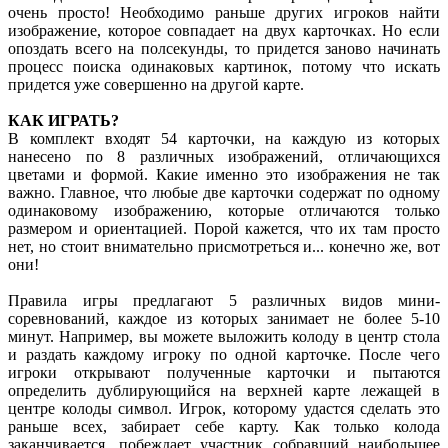
очень просто! Необходимо раньше других игроков найти
изображение, которое совпадает на двух карточках. Но если
опоздать всего на полсекунды, то придется заново начинать
процесс поиска одинаковых картинок, потому что искать
придется уже совершенно на другой карте.
КАК ИГРАТЬ?
В комплект входят 54 карточки, на каждую из которых
нанесено по 8 различных изображений, отличающихся
цветами и формой. Какие именно это изображения не так
важно. Главное, что любые две карточки содержат по одному
одинаковому изображению, которые отличаются только
размером и ориентацией. Порой кажется, что их там просто
нет, но стоит внимательно присмотреться и... конечно же, вот
они!
Правила игры предлагают 5 различных видов мини-
соревнований, каждое из которых занимает не более 5-10
минут. Например, вы можете выложить колоду в центр стола
и раздать каждому игроку по одной карточке. После чего
игроки открывают полученные карточки и пытаются
определить дублирующийся на верхней карте лежащей в
центре колоды символ. Игрок, которому удастся сделать это
раньше всех, забирает себе карту. Как только колода
заканчивается, побеждает участник собравший наибольшее