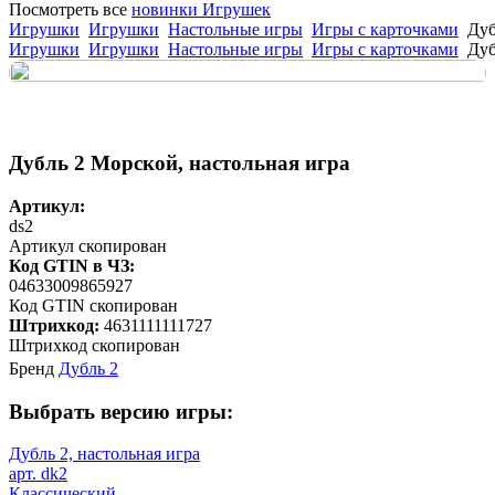
Посмотреть все
новинки Игрушек
Игрушки
Игрушки
Настольные игры
Игры с карточками
Дуб
Игрушки
Игрушки
Настольные игры
Игры с карточками
Дуб
Дубль 2 Морской, настольная игра
Артикул:
ds2
Артикул скопирован
Код GTIN в ЧЗ:
04633009865927
Код GTIN скопирован
Штрихкод:
4631111111727
Штрихкод скопирован
Бренд
Дубль 2
Выбрать версию игры:
Дубль 2, настольная игра
арт. dk2
Классический