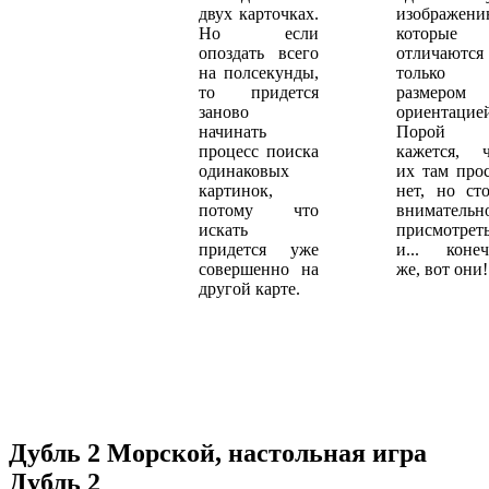
двух карточках.
изображени
Но если
которые
опоздать всего
отличаются
на полсекунды,
только
то придется
размером
заново
ориентацие
начинать
Порой
процесс поиска
кажется, ч
одинаковых
их там про
картинок,
нет, но ст
потому что
внимательн
искать
присмотрет
придется уже
и... конеч
совершенно на
же, вот они!
другой карте.
Дубль 2 Морской, настольная игра
Дубль 2