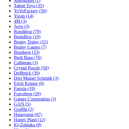
Spirograph
(1)
Talent Toys
(35)
YoYoFactory
(50)
Yuxin
(14)
4M
(3)
Aero
(3)
Bondibon
(79)
BrainBox
(19)
Brainy Trainy
(15)
Brainy Games
(7)
Brauberg
(33)
Budi Basa
(76)
Calligrata
(3)
Crystal Puzzle
(50)
Delfbrick
(39)
Drei Magier Schmidt
(3)
Erich Krause
(6)
Fanxin
(19)
Forceberg
(29)
Games Corporation
(3)
GAN
(5)
Graffiti
(2)
Hanayama
(97)
Happy Plant
(12)
IQ-Zabiaka
(8)