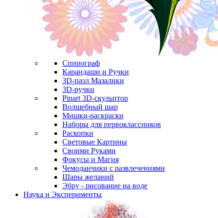
Спирограф
Карандаши и Ручки
3D-пазл Мазалики
3D-ручки
Pinart 3D-скульптор
Волшебный шар
Мишки-раскраски
Наборы для первоклассников
Раскопки
Световые Картины
Своими Руками
Фокусы и Магия
Чемоданчики с развлечениями
Шары желаний
Эбру - рисование на воде
Наука и Эксперименты