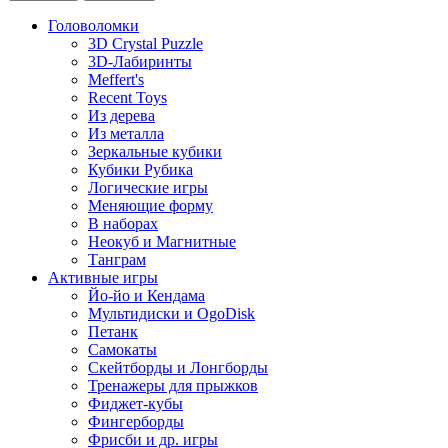
Головоломки
3D Crystal Puzzle
3D-Лабиринты
Meffert's
Recent Toys
Из дерева
Из металла
Зеркальные кубики
Кубики Рубика
Логические игры
Меняющие форму
В наборах
Неокуб и Магнитные
Танграм
Активные игры
Йо-йо и Кендама
Мультидиски и OgoDisk
Петанк
Самокаты
Скейтборды и Лонгборды
Тренажеры для прыжков
Фиджет-кубы
Фингерборды
Фрисби и др. игры