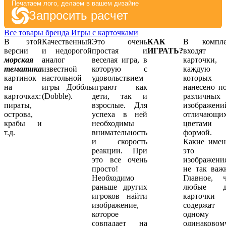
Печатаем лого, делаем в вашем дизайне
Запросить расчет
Все товары бренда Игры с карточками
В этой
Качественный
Это очень
КАК
В компле
версии
и недорогой
простая и
ИГРАТЬ?
входят 
м
орская
аналог
веселая игра, в
карточки, 
тематика
известной
которую с
каждую 
картинок
настольной
удовольствием
которых
на
игры Доббль
играют как
нанесено п
карточках:
(Dobble).
дети, так и
различных
пираты,
взрослые. Для
изображени
острова,
успеха в ней
отличающих
крабы и
необходимы
цветами
т.д.
внимательность
формой.
и скорость
Какие имен
реакции. При
это
это все очень
изображени
просто!
не так важ
Необходимо
Главное, ч
раньше других
любые д
игроков найти
карточки
изображение,
содержат 
которое
одному
совпадает на
одинаковом