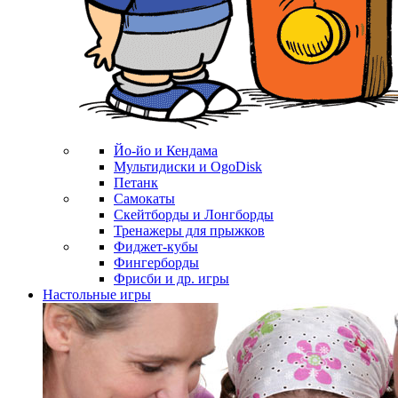
Йо-йо и Кендама
Мультидиски и OgoDisk
Петанк
Самокаты
Скейтборды и Лонгборды
Тренажеры для прыжков
Фиджет-кубы
Фингерборды
Фрисби и др. игры
Настольные игры