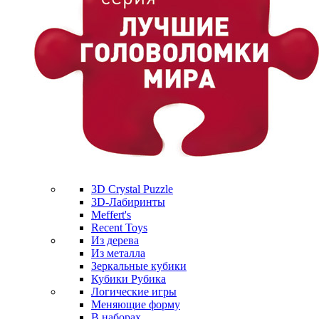
3D Crystal Puzzle
3D-Лабиринты
Meffert's
Recent Toys
Из дерева
Из металла
Зеркальные кубики
Кубики Рубика
Логические игры
Меняющие форму
В наборах