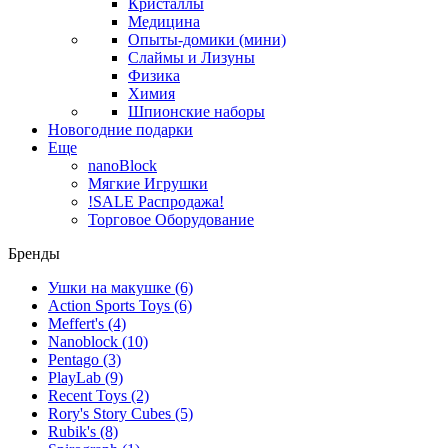
Кристаллы
Медицина
Опыты-домики (мини)
Слаймы и Лизуны
Физика
Химия
Шпионские наборы
Новогодние подарки
Еще
nanoBlock
Мягкие Игрушки
!SALE Распродажа!
Торговое Оборудование
Бренды
Ушки на макушке
(6)
Action Sports Toys
(6)
Meffert's
(4)
Nanoblock
(10)
Pentago
(3)
PlayLab
(9)
Recent Toys
(2)
Rory's Story Cubes
(5)
Rubik's
(8)