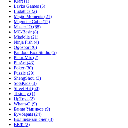
Klart
(1)
Lavka Games
(5)
Ludattica
(2)
Magic Moments
(21)
Magnetic Cube
(15)
Master IQ
(68)
MC-Basir
(8)
Miadolla
(21)
Ninja Fish
(4)
Ogosport
(6)
Pandora Box Studio
(5)
Pic-n-Mix
(2)
PinArt
(43)
Poker
(30)
Puzzle
(29)
ShengShou
(3)
SotaKids
(3)
Street Hit
(60)
Testplay
(1)
UpToys
(2)
Wham-O
(9)
Банда Умников
(9)
Бумбарам
(24)
Волшебный снег
(3)
ВКФ
(2)