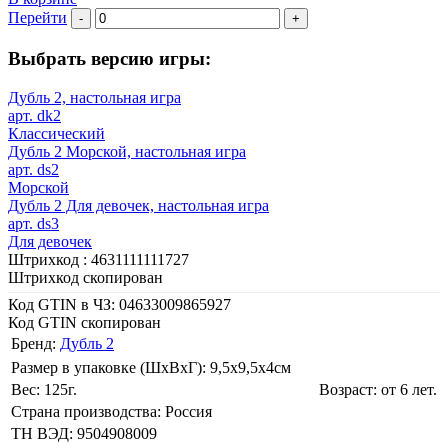
Перейти
-
+
Выбрать версию игры:
Дубль 2, настольная игра
арт. dk2
Классический
Дубль 2 Морской, настольная игра
арт. ds2
Морской
Дубль 2 Для девочек, настольная игра
арт. ds3
Для девочек
Штрихкод :
4631111111727
Штрихкод скопирован
Код GTIN в ЧЗ:
04633009865927
Код GTIN скопирован
Бренд:
Дубль 2
Размер в упаковке (ШхВxГ): 9,5х9,5х4cм
Вес: 125г.
Возраст: от 6 лет.
Страна производства: Россия
ТН ВЭД: 9504908009