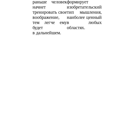
раньше человек
формирует
начнет
изобретательский
тренировать свое
тип мышления,
воображение,
наиболее ценный
тем легче ему
в любых
будет
областях.
в дальнейшем.