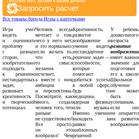
Печатаем лого, делаем в вашем дизайне
Запросить расчет
Все товары бренда Игры с карточками
Игра учит
Человек всегда
Креативность,
У ребенк
видеть
мечтает о том,
развитое
дошкольного
и оценивать
чего у него нет,
воображение и
возраста
проблему
и это нормально:
умение видеть
р
азвитие
с разных
если желать то,
нестандартное
воображени
сторон,
что есть,
решение задач —
имеет важно
изобретательно
то смысл
способности,
значение дл
подходить
желания
которые
подготовки
к решению
исчезнет,
помогают
его к школе
нестандартных
а вместе с ним
добиться успеха
Школьное
задач,
амбиции
в любой сфере,
обучение
развивает
и перспективы.
будь то
не може
креативность
Посмотрите, как
медицина,
быть
и творческий
много, создал
ядерная физика
успешным,
потенциал.
человек того, что
или музыка.
если он
раньше
Именно умение
не опираетс
не существовало!
выходить за
на развито
Все просто:
рамки
воображение
он это
шаблонных
вообразил! Чем
решений