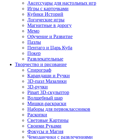
Аксессуары для настольных игр
Игры с карточками
Кубики Историй
Логические игры
Магнитные в дорогу
Мемо
Обучение и Развитие
Пазлы
Пентаго и Царь Куба
Покер
Развлекательные
Творчество и рисование
Спирограф
Карандаши и Ручки
3D-пазл Мазалики
3D-ручки
Pinart 3D-скульптор
Волшебный шар
Мишки-раскраски
Наборы для первоклассников
Раскопки
Световые Картины
Своими Руками
Фокусы и Магия
Чемоданчики с развлечениями