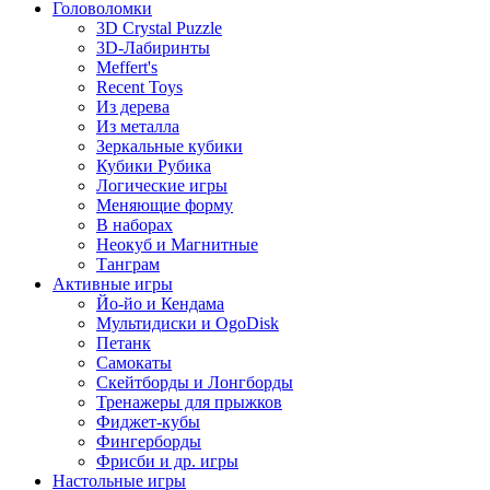
Головоломки
3D Crystal Puzzle
3D-Лабиринты
Meffert's
Recent Toys
Из дерева
Из металла
Зеркальные кубики
Кубики Рубика
Логические игры
Меняющие форму
В наборах
Неокуб и Магнитные
Танграм
Активные игры
Йо-йо и Кендама
Мультидиски и OgoDisk
Петанк
Самокаты
Скейтборды и Лонгборды
Тренажеры для прыжков
Фиджет-кубы
Фингерборды
Фрисби и др. игры
Настольные игры