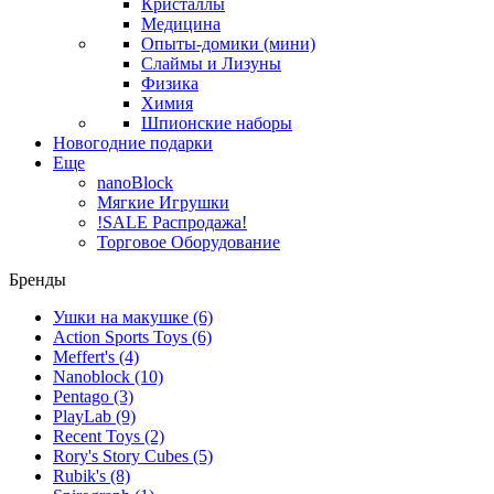
Кристаллы
Медицина
Опыты-домики (мини)
Слаймы и Лизуны
Физика
Химия
Шпионские наборы
Новогодние подарки
Еще
nanoBlock
Мягкие Игрушки
!SALE Распродажа!
Торговое Оборудование
Бренды
Ушки на макушке
(6)
Action Sports Toys
(6)
Meffert's
(4)
Nanoblock
(10)
Pentago
(3)
PlayLab
(9)
Recent Toys
(2)
Rory's Story Cubes
(5)
Rubik's
(8)