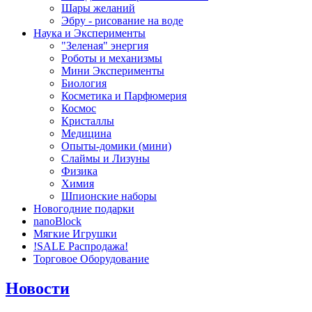
Шары желаний
Эбру - рисование на воде
Наука и Эксперименты
"Зеленая" энергия
Роботы и механизмы
Мини Эксперименты
Биология
Косметика и Парфюмерия
Космос
Кристаллы
Медицина
Опыты-домики (мини)
Слаймы и Лизуны
Физика
Химия
Шпионские наборы
Новогодние подарки
nanoBlock
Мягкие Игрушки
!SALE Распродажа!
Торговое Оборудование
Новости