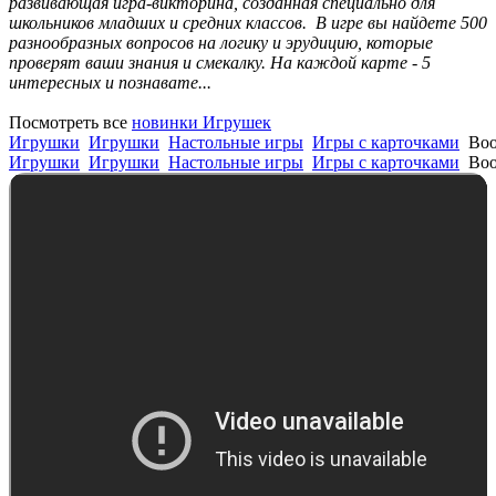
развивающая игра-викторина, созданная специально для
школьников младших и средних классов. В игре вы найдете 500
разнообразных вопросов на логику и эрудицию, которые
проверят ваши знания и смекалку. На каждой карте - 5
интересных и познавате...
Посмотреть все
новинки Игрушек
Игрушки
Игрушки
Настольные игры
Игры с карточками
Воо
Игрушки
Игрушки
Настольные игры
Игры с карточками
Воо