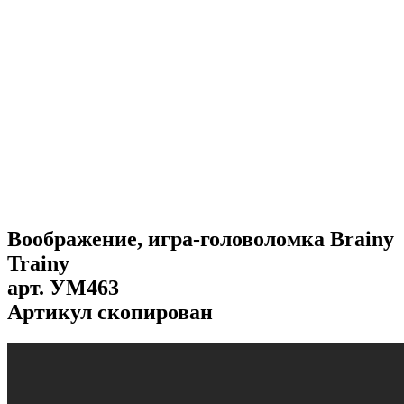
Воображение, игра-головоломка Brainy
Trainy
арт.
УМ463
Артикул скопирован
...
...
...
...
...
...
...
...
...
...
...
...