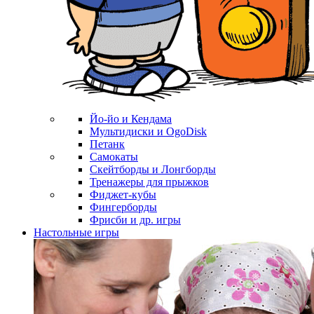
Йо-йо и Кендама
Мультидиски и OgoDisk
Петанк
Самокаты
Скейтборды и Лонгборды
Тренажеры для прыжков
Фиджет-кубы
Фингерборды
Фрисби и др. игры
Настольные игры