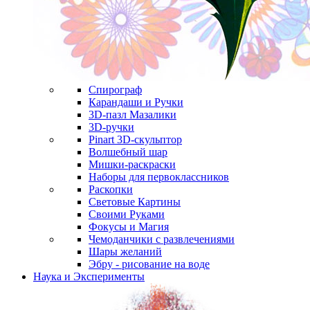
Спирограф
Карандаши и Ручки
3D-пазл Мазалики
3D-ручки
Pinart 3D-скульптор
Волшебный шар
Мишки-раскраски
Наборы для первоклассников
Раскопки
Световые Картины
Своими Руками
Фокусы и Магия
Чемоданчики с развлечениями
Шары желаний
Эбру - рисование на воде
Наука и Эксперименты