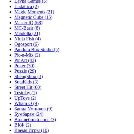
Lavka Games
(5)
Ludattica
(2)
Magic Moments
(21)
Magnetic Cube
(15)
Master IQ
(68)
MC-Basir
(8)
Miadolla
(21)
Ninja Fish
(4)
Ogosport
(6)
Pandora Box Studio
(5)
Pic-n-Mix
(2)
PinArt
(43)
Poker
(30)
Puzzle
(29)
ShengShou
(3)
SotaKids
(3)
Street Hit
(60)
Testplay
(1)
UpToys
(2)
Wham-O
(9)
Банда Умников
(9)
Бумбарам
(24)
Волшебный снег
(3)
ВКФ
(2)
Время Игры
(10)