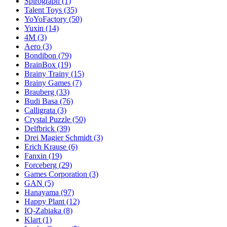
Spirograph
(1)
Talent Toys
(35)
YoYoFactory
(50)
Yuxin
(14)
4M
(3)
Aero
(3)
Bondibon
(79)
BrainBox
(19)
Brainy Trainy
(15)
Brainy Games
(7)
Brauberg
(33)
Budi Basa
(76)
Calligrata
(3)
Crystal Puzzle
(50)
Delfbrick
(39)
Drei Magier Schmidt
(3)
Erich Krause
(6)
Fanxin
(19)
Forceberg
(29)
Games Corporation
(3)
GAN
(5)
Hanayama
(97)
Happy Plant
(12)
IQ-Zabiaka
(8)
Klart
(1)