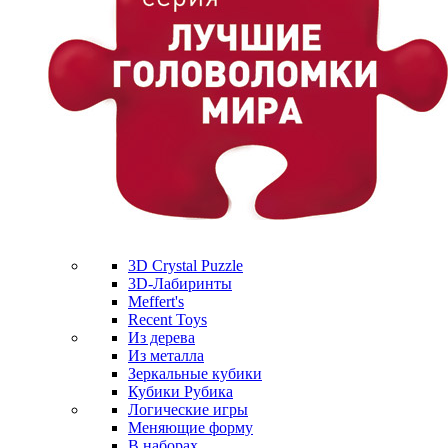
3D Crystal Puzzle
3D-Лабиринты
Meffert's
Recent Toys
Из дерева
Из металла
Зеркальные кубики
Кубики Рубика
Логические игры
Меняющие форму
В наборах