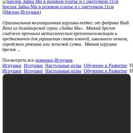
Брелок Зайка Ми в розовом платье и с цветочком 11см
(
Мягкие Игрушки
)
Оригинальная коллекционная игрушка-подвес от фабрики Budi
Basa из дизайнерской серии «Зайка Ми». Мягкий брелок
снабжен прочным металлическим креплением-кольцом и
предназначен для украшения связки ключей, школьного пенала,
городского рюкзака или женской сумки. Мягкая игрушка
брелок ...
Посмотреть все
новинки Игрушек
Игрушки
Игрушки
Настольные игры
Обучение и Развитие
П
Игрушки
Игрушки
Настольные игры
Обучение и Развитие
П