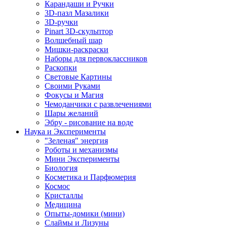
Карандаши и Ручки
3D-пазл Мазалики
3D-ручки
Pinart 3D-скульптор
Волшебный шар
Мишки-раскраски
Наборы для первоклассников
Раскопки
Световые Картины
Своими Руками
Фокусы и Магия
Чемоданчики с развлечениями
Шары желаний
Эбру - рисование на воде
Наука и Эксперименты
"Зеленая" энергия
Роботы и механизмы
Мини Эксперименты
Биология
Косметика и Парфюмерия
Космос
Кристаллы
Медицина
Опыты-домики (мини)
Слаймы и Лизуны