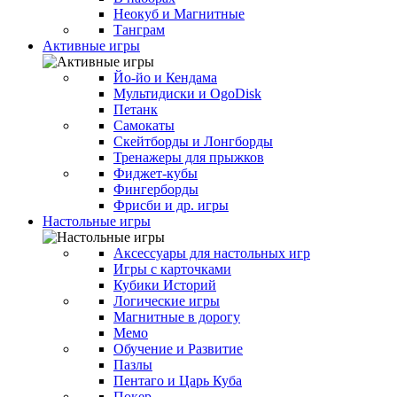
Неокуб и Магнитные
Танграм
Активные игры
Йо-йо и Кендама
Мультидиски и OgoDisk
Петанк
Самокаты
Скейтборды и Лонгборды
Тренажеры для прыжков
Фиджет-кубы
Фингерборды
Фрисби и др. игры
Настольные игры
Аксессуары для настольных игр
Игры с карточками
Кубики Историй
Логические игры
Магнитные в дорогу
Мемо
Обучение и Развитие
Пазлы
Пентаго и Царь Куба
Покер