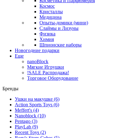
Косметика и Парфюмерия
Космос
Кристаллы
Медицина
Опыты-домики (мини)
Слаймы и Лизуны
Физика
Химия
Шпионские наборы
Новогодние подарки
Еще
nanoBlock
Мягкие Игрушки
!SALE Распродажа!
Торговое Оборудование
Бренды
Ушки на макушке
(6)
Action Sports Toys
(6)
Meffert's
(4)
Nanoblock
(10)
Pentago
(3)
PlayLab
(9)
Recent Toys
(2)
Rory's Story Cubes
(5)