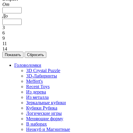
От
До
3
6
9
11
14
Головоломки
3D Crystal Puzzle
3D-Лабиринты
Meffert's
Recent Toys
Из дерева
Из металла
Зеркальные кубики
Кубики Рубика
Логические игры
Меняющие форму
В наборах
Неокуб и Магнитные