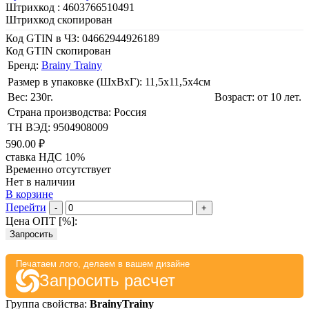
Штрихкод :
4603766510491
Штрихкод скопирован
Код GTIN в ЧЗ:
04662944926189
Код GTIN скопирован
Бренд:
Brainy Trainy
Размер в упаковке (ШхВxГ): 11,5х11,5х4cм
Вес: 230г.
Возраст: от 10 лет.
Страна производства: Россия
ТН ВЭД: 9504908009
590.00 ₽
ставка НДС 10%
Временно отсутствует
Нет в наличии
В корзине
Перейти
-
+
Цена ОПТ [
%
]:
Запросить
Печатаем лого, делаем в вашем дизайне
Запросить расчет
Группа свойства:
BrainyTrainy