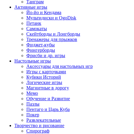
Танграм
Активные игры
Йо-йо и Кендама
Мультидиски и OgoDisk
Петанк
Самокаты
Скейтборды и Лонгборды
Тренажеры для прыжков
Фиджет-кубы
Фингерборды
Фрисби и др. игры
Настольные игры
Аксессуары для настольных игр
Игры с карточками
Кубики Историй
Логические игры
Магнитные в дорогу
Мемо
Обучение и Развитие
Пазлы
Пентаго и Царь Куба
Покер
Развлекательные
Творчество и рисование
Спирограф