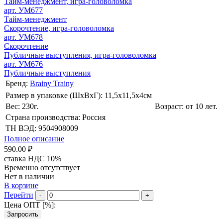
Тайм-менеджмент, игра-головоломка
арт. УМ677
Тайм-менеджмент
Скорочтение, игра-головоломка
арт. УМ678
Скорочтение
Публичные выступления, игра-головоломка
арт. УМ676
Публичные выступления
Бренд:
Brainy Trainy
Размер в упаковке (ШхВxГ): 11,5х11,5х4cм
Вес: 230г.
Возраст: от 10 лет.
Страна производства: Россия
ТН ВЭД: 9504908009
Полное описание
590.00 ₽
ставка НДС 10%
Временно отсутствует
Нет в наличии
В корзине
Перейти
-
+
Цена ОПТ [
%
]:
Запросить