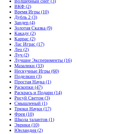
Волшебный снег
(3)
ВКФ
(2)
Время Игры
(10)
Дубль 2
(3)
Зандер
(4)
Золотая Сказка
(9)
Какаду
(2)
Каррас
(2)
Лас Играс
(17)
Лео
(2)
Луч
(2)
Лучшие Эксперименты
(16)
Мазалики
(33)
Нескучные Игры
(60)
Поделкин
(3)
Простая Наука
(1)
Раскопки
(47)
Раскрась и Подари
(14)
Рисуй Светом
(3)
Смышленый
(1)
Трюки Науки
(17)
Фрея
(10)
Школа талантов
(1)
Эврики
(10)
Юнландия
(2)