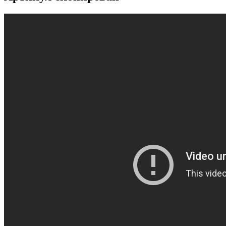
...
...
...
...
...
...
...
...
...
...