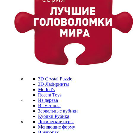
3D Crystal Puzzle
3D-Лабиринты
Meffert's
Recent Toys
Из дерева
Из металла
Зеркальные кубики
Кубики Рубика
Логические игры
Меняющие форму
В наборах