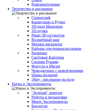
Развлекательные
Творчество и рисование
Спирограф
Карандаши и Ручки
3D-пазл Мазалики
3D-ручки
Pinart 3D-скульптор
Волшебный шар
Мишки-раскраски
Наборы для первоклассников
Раскопки
Световые Картины
Своими Руками
Фокусы и Магия
Чемоданчики с развлечениями
Шары желаний
Эбру - рисование на воде
Наука и Эксперименты
"Зеленая" энергия
Роботы и механизмы
Мини Эксперименты
Биология