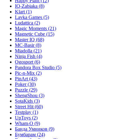
Happy Plant
(12)
IQ-Zabiaka
(8)
Klart
(1)
Lavka Games
(5)
Ludattica
(2)
Magic Moments
(21)
Magnetic Cube
(15)
Master IQ
(68)
MC-Basir
(8)
Miadolla
(21)
Ninja Fish
(4)
Ogosport
(6)
Pandora Box Studio
(5)
Pic-n-Mix
(2)
PinArt
(43)
Poker
(30)
Puzzle
(29)
ShengShou
(3)
SotaKids
(3)
Street Hit
(60)
Testplay
(1)
UpToys
(2)
Wham-O
(9)
Банда Умников
(9)
Бумбарам
(24)