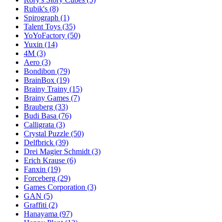
Rubik's
(8)
Spirograph
(1)
Talent Toys
(35)
YoYoFactory
(50)
Yuxin
(14)
4M
(3)
Aero
(3)
Bondibon
(79)
BrainBox
(19)
Brainy Trainy
(15)
Brainy Games
(7)
Brauberg
(33)
Budi Basa
(76)
Calligrata
(3)
Crystal Puzzle
(50)
Delfbrick
(39)
Drei Magier Schmidt
(3)
Erich Krause
(6)
Fanxin
(19)
Forceberg
(29)
Games Corporation
(3)
GAN
(5)
Graffiti
(2)
Hanayama
(97)