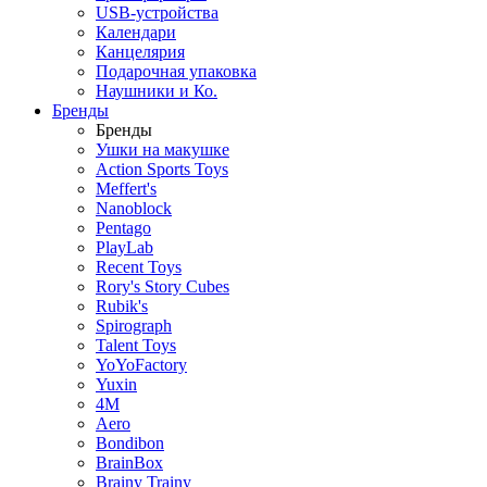
USB-устройства
Календари
Канцелярия
Подарочная упаковка
Наушники и Ко.
Бренды
Бренды
Ушки на макушке
Action Sports Toys
Meffert's
Nanoblock
Pentago
PlayLab
Recent Toys
Rory's Story Cubes
Rubik's
Spirograph
Talent Toys
YoYoFactory
Yuxin
4M
Aero
Bondibon
BrainBox
Brainy Trainy