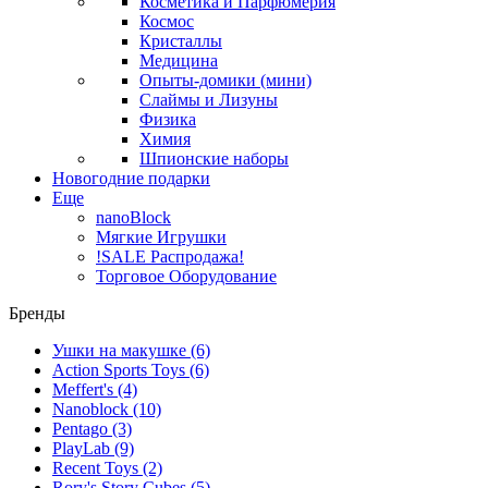
Косметика и Парфюмерия
Космос
Кристаллы
Медицина
Опыты-домики (мини)
Слаймы и Лизуны
Физика
Химия
Шпионские наборы
Новогодние подарки
Еще
nanoBlock
Мягкие Игрушки
!SALE Распродажа!
Торговое Оборудование
Бренды
Ушки на макушке
(6)
Action Sports Toys
(6)
Meffert's
(4)
Nanoblock
(10)
Pentago
(3)
PlayLab
(9)
Recent Toys
(2)
Rory's Story Cubes
(5)