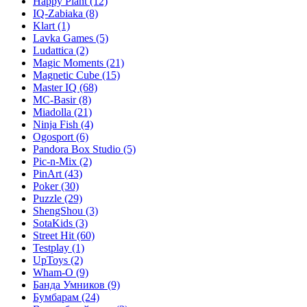
Happy Plant
(12)
IQ-Zabiaka
(8)
Klart
(1)
Lavka Games
(5)
Ludattica
(2)
Magic Moments
(21)
Magnetic Cube
(15)
Master IQ
(68)
MC-Basir
(8)
Miadolla
(21)
Ninja Fish
(4)
Ogosport
(6)
Pandora Box Studio
(5)
Pic-n-Mix
(2)
PinArt
(43)
Poker
(30)
Puzzle
(29)
ShengShou
(3)
SotaKids
(3)
Street Hit
(60)
Testplay
(1)
UpToys
(2)
Wham-O
(9)
Банда Умников
(9)
Бумбарам
(24)