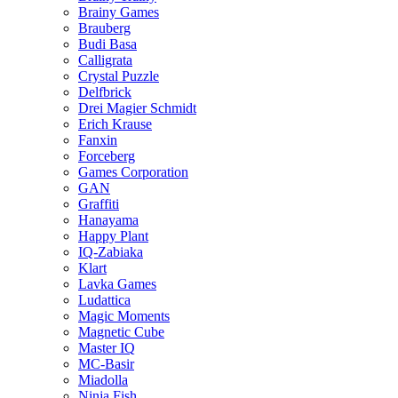
Brainy Games
Brauberg
Budi Basa
Calligrata
Crystal Puzzle
Delfbrick
Drei Magier Schmidt
Erich Krause
Fanxin
Forceberg
Games Corporation
GAN
Graffiti
Hanayama
Happy Plant
IQ-Zabiaka
Klart
Lavka Games
Ludattica
Magic Moments
Magnetic Cube
Master IQ
MC-Basir
Miadolla
Ninja Fish