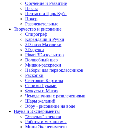
Обучение и Развитие
Пазлы
Пентаго и Царь Куба
Покер
Развлекательные
Творчество и рисование
Спирограф
Карандаши и Ручки
3D-пазл Мазалики
3D-ручки
Pinart 3D-скульптор
Волшебный шар
Мишки-раскраски
Наборы для первоклассников
Раскопки
Световые Картины
Своими Руками
Фокусы и Магия
Чемоданчики с развлечениями
Шары желаний
Эбру - рисование на воде
Наука и Эксперименты
"Зеленая" энергия
Роботы и механизмы
Мини Эксперименты