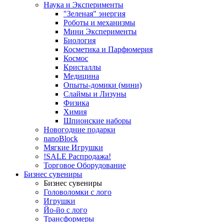
Наука и Эксперименты
"Зеленая" энергия
Роботы и механизмы
Мини Эксперименты
Биология
Косметика и Парфюмерия
Космос
Кристаллы
Медицина
Опыты-домики (мини)
Слаймы и Лизуны
Физика
Химия
Шпионские наборы
Новогодние подарки
nanoBlock
Мягкие Игрушки
!SALE Распродажа!
Торговое Оборудование
Бизнес сувениры
Бизнес сувениры
Головоломки с лого
Игрушки
Йо-йо с лого
Трансформеры