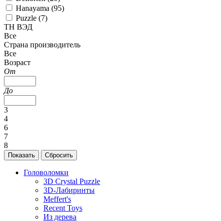
Hanayama (
95
)
Puzzle (
7
)
ТН ВЭД
Все
Страна производитель
Все
Возраст
От
До
3
4
6
7
8
Головоломки
3D Crystal Puzzle
3D-Лабиринты
Meffert's
Recent Toys
Из дерева