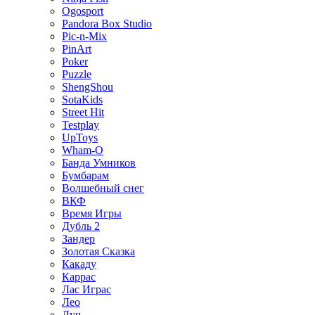
Ogosport
Pandora Box Studio
Pic-n-Mix
PinArt
Poker
Puzzle
ShengShou
SotaKids
Street Hit
Testplay
UpToys
Wham-O
Банда Умников
Бумбарам
Волшебный снег
ВКФ
Время Игры
Дубль 2
Зандер
Золотая Сказка
Какаду
Каррас
Лас Играс
Лео
Луч