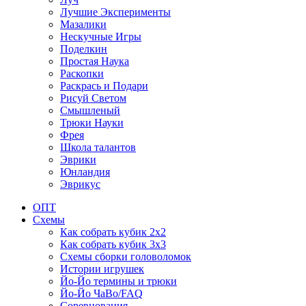
Лучшие Эксперименты
Мазалики
Нескучные Игры
Поделкин
Простая Наука
Раскопки
Раскрась и Подари
Рисуй Светом
Смышленый
Трюки Науки
Фрея
Школа талантов
Эврики
Юнландия
Эврикус
ОПТ
Схемы
Как собрать кубик 2х2
Как собрать кубик 3х3
Схемы сборки головоломок
Истории игрушек
Йо-Йо термины и трюки
Йо-Йо ЧаВо/FAQ
Соревнования