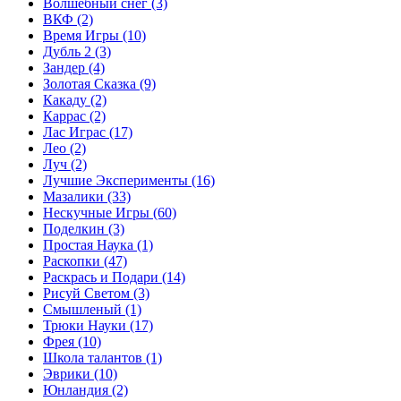
Волшебный снег
(3)
ВКФ
(2)
Время Игры
(10)
Дубль 2
(3)
Зандер
(4)
Золотая Сказка
(9)
Какаду
(2)
Каррас
(2)
Лас Играс
(17)
Лео
(2)
Луч
(2)
Лучшие Эксперименты
(16)
Мазалики
(33)
Нескучные Игры
(60)
Поделкин
(3)
Простая Наука
(1)
Раскопки
(47)
Раскрась и Подари
(14)
Рисуй Светом
(3)
Смышленый
(1)
Трюки Науки
(17)
Фрея
(10)
Школа талантов
(1)
Эврики
(10)
Юнландия
(2)