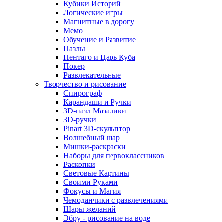
Кубики Историй
Логические игры
Магнитные в дорогу
Мемо
Обучение и Развитие
Пазлы
Пентаго и Царь Куба
Покер
Развлекательные
Творчество и рисование
Спирограф
Карандаши и Ручки
3D-пазл Мазалики
3D-ручки
Pinart 3D-скульптор
Волшебный шар
Мишки-раскраски
Наборы для первоклассников
Раскопки
Световые Картины
Своими Руками
Фокусы и Магия
Чемоданчики с развлечениями
Шары желаний
Эбру - рисование на воде