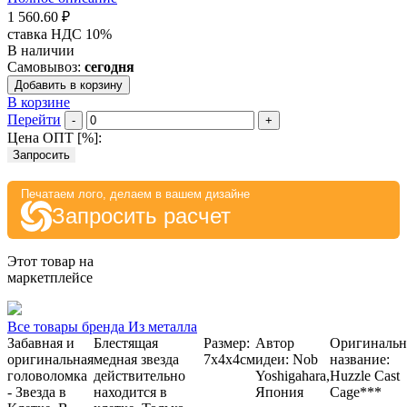
1 560.60 ₽
ставка НДС 10%
В наличии
Самовывоз:
сегодня
Добавить в корзину
В корзине
Перейти
-
+
Цена ОПТ [
%
]:
Запросить
Печатаем лого, делаем в вашем дизайне
Запросить расчет
Этот товар на
маркетплейсе
Все товары бренда Из металла
Забавная и
Блестящая
Размер:
Автор
Оригинальн
оригинальная
медная звезда
7х4х4см
идеи: Nob
название:
головоломка
действительно
Yoshigahara,
Huzzle Cast
- Звезда в
находится в
Япония
Cage***