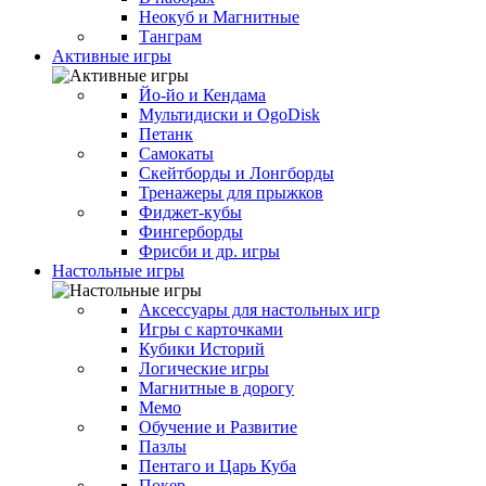
Неокуб и Магнитные
Танграм
Активные игры
Йо-йо и Кендама
Мультидиски и OgoDisk
Петанк
Самокаты
Скейтборды и Лонгборды
Тренажеры для прыжков
Фиджет-кубы
Фингерборды
Фрисби и др. игры
Настольные игры
Аксессуары для настольных игр
Игры с карточками
Кубики Историй
Логические игры
Магнитные в дорогу
Мемо
Обучение и Развитие
Пазлы
Пентаго и Царь Куба
Покер