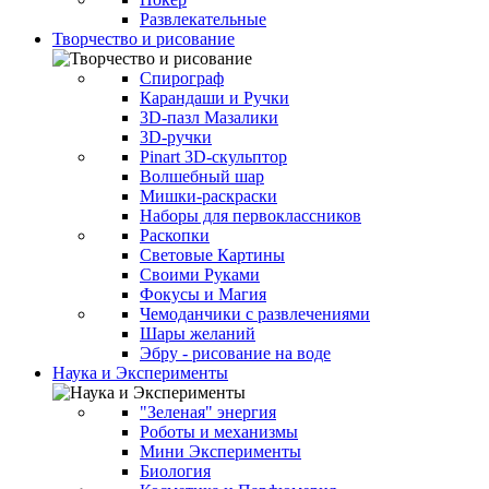
Развлекательные
Творчество и рисование
Спирограф
Карандаши и Ручки
3D-пазл Мазалики
3D-ручки
Pinart 3D-скульптор
Волшебный шар
Мишки-раскраски
Наборы для первоклассников
Раскопки
Световые Картины
Своими Руками
Фокусы и Магия
Чемоданчики с развлечениями
Шары желаний
Эбру - рисование на воде
Наука и Эксперименты
"Зеленая" энергия
Роботы и механизмы
Мини Эксперименты
Биология