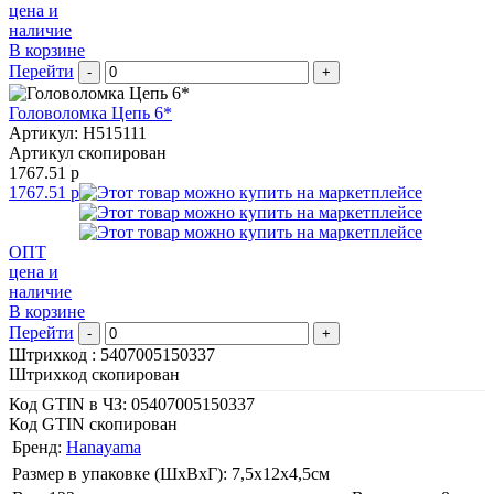
цена и
наличие
В корзине
Перейти
-
+
Головоломка Цепь 6*
Артикул: H515111
Артикул скопирован
1767.51 р
1767.51 р
ОПТ
цена и
наличие
В корзине
Перейти
-
+
Штрихкод :
5407005150337
Штрихкод скопирован
Код GTIN в ЧЗ:
05407005150337
Код GTIN скопирован
Бренд:
Hanayama
Размер в упаковке (ШхВxГ): 7,5х12х4,5cм