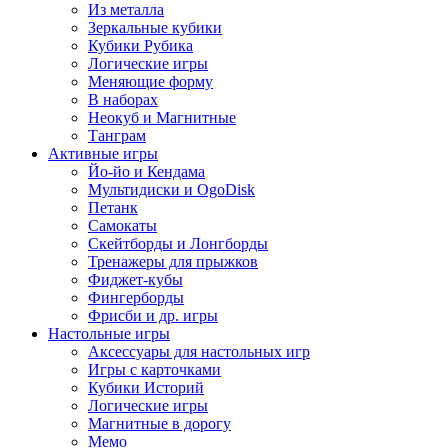
Из металла
Зеркальные кубики
Кубики Рубика
Логические игры
Меняющие форму
В наборах
Неокуб и Магнитные
Танграм
Активные игры
Йо-йо и Кендама
Мультидиски и OgoDisk
Петанк
Самокаты
Скейтборды и Лонгборды
Тренажеры для прыжков
Фиджет-кубы
Фингерборды
Фрисби и др. игры
Настольные игры
Аксессуары для настольных игр
Игры с карточками
Кубики Историй
Логические игры
Магнитные в дорогу
Мемо