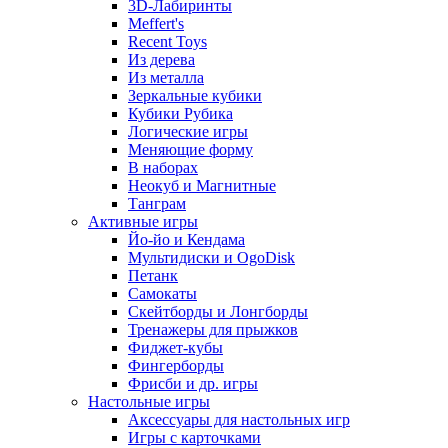
3D-Лабиринты
Meffert's
Recent Toys
Из дерева
Из металла
Зеркальные кубики
Кубики Рубика
Логические игры
Меняющие форму
В наборах
Неокуб и Магнитные
Танграм
Активные игры
Йо-йо и Кендама
Мультидиски и OgoDisk
Петанк
Самокаты
Скейтборды и Лонгборды
Тренажеры для прыжков
Фиджет-кубы
Фингерборды
Фрисби и др. игры
Настольные игры
Аксессуары для настольных игр
Игры с карточками