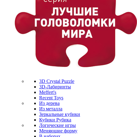
3D Crystal Puzzle
3D-Лабиринты
Meffert's
Recent Toys
Из дерева
Из металла
Зеркальные кубики
Кубики Рубика
Логические игры
Меняющие форму
В наборах