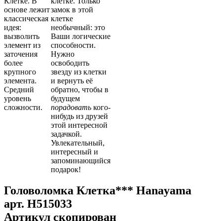
Клетке. В
клетке. Только
основе лежит
замок в этой
классическая
клетке
идея:
необычный: это
вызволить
Ваши логические
элемент из
способности.
заточения
Нужно
более
освободить
крупного
звезду из клетки
элемента.
и вернуть её
Средний
обратно, чтобы в
уровень
будущем
сложности.
порадовать
кого-
нибудь из друзей
этой интересной
задачкой.
Увлекательный,
интересный и
запоминающийся
подарок!
Головоломка Клетка*** Hanayama
арт.
H515033
Артикул скопирован