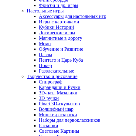
Фрисби и др. игры
Настольные игры
Аксессуары для настольных игр
Игры с карточками
Кубики Историй
Логические игры
Магнитные в дорогу
Мемо
Обучение и Развитие
Пазлы
Пентаго и Царь Куба
Покер
Развлекательные
Творчество и рисование
Спирограф
Карандаши и Ручки
3D-пазл Мазалики
3D-ручки
Pinart 3D-скульптор
Волшебный шар
Мишки-раскраски
Наборы для первоклассников
Раскопки
Световые Картины