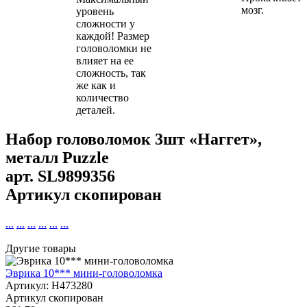
мозг.
уровень
сложности у
каждой! Размер
головоломки не
влияет на ее
сложность, так
же как и
количество
деталей.
Набор головоломок 3шт «Наггет»,
металл Puzzle
арт.
SL9899356
Артикул скопирован
...
...
...
...
...
...
Другие товары
Эврика 10*** мини-головоломка
Артикул: H473280
Артикул скопирован