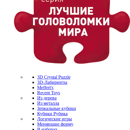
3D Crystal Puzzle
3D-Лабиринты
Meffert's
Recent Toys
Из дерева
Из металла
Зеркальные кубики
Кубики Рубика
Логические игры
Меняющие форму
В наборах