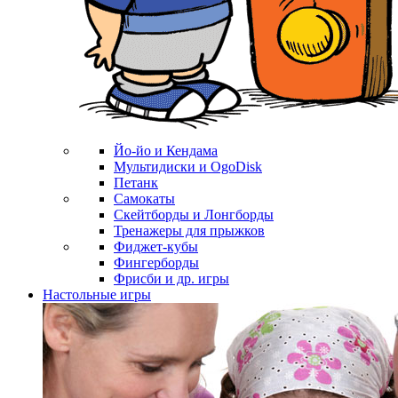
Йо-йо и Кендама
Мультидиски и OgoDisk
Петанк
Самокаты
Скейтборды и Лонгборды
Тренажеры для прыжков
Фиджет-кубы
Фингерборды
Фрисби и др. игры
Настольные игры