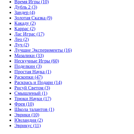
Время Игры
(10)
Дубль 2
(3)
Зандер
(4)
Золотая Сказка
(9)
Какаду
(2)
Каррас
(2)
Лас Играс
(17)
Лео
(2)
Луч
(2)
Лучшие Эксперименты
(16)
Мазалики
(33)
Нескучные Игры
(60)
Поделкин
(3)
Простая Наука
(1)
Раскопки
(47)
Раскрась и Подари
(14)
Рисуй Светом
(3)
Смышленый
(1)
Трюки Науки
(17)
Фрея
(10)
Школа талантов
(1)
Эврики
(10)
Юнландия
(2)
Эврикус
(11)