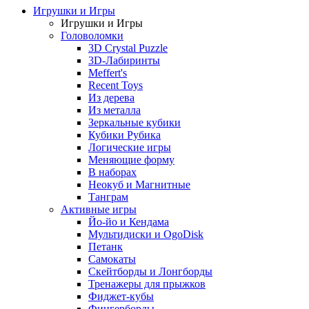
Игрушки и Игры
Игрушки и Игры
Головоломки
3D Crystal Puzzle
3D-Лабиринты
Meffert's
Recent Toys
Из дерева
Из металла
Зеркальные кубики
Кубики Рубика
Логические игры
Меняющие форму
В наборах
Неокуб и Магнитные
Танграм
Активные игры
Йо-йо и Кендама
Мультидиски и OgoDisk
Петанк
Самокаты
Скейтборды и Лонгборды
Тренажеры для прыжков
Фиджет-кубы
Фингерборды