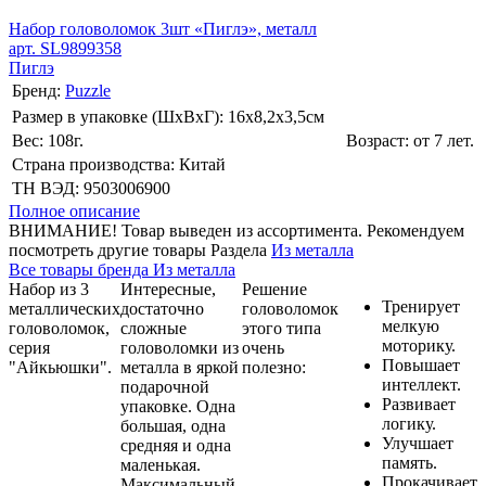
Набор головоломок 3шт «Пиглэ», металл
арт. SL9899358
Пиглэ
Бренд:
Puzzle
Размер в упаковке (ШхВxГ): 16х8,2х3,5cм
Вес: 108г.
Возраст: от 7 лет.
Страна производства: Китай
ТН ВЭД: 9503006900
Полное описание
ВНИМАНИЕ! Товар выведен из ассортимента. Рекомендуем
посмотреть другие товары Раздела
Из металла
Все товары бренда Из металла
Набор из 3
Интересные,
Решение
Тренирует
металлических
достаточно
головоломок
мелкую
головоломок,
сложные
этого типа
моторику.
серия
головоломки из
очень
Повышает
"Айкьюшки".
металла в яркой
полезно:
интеллект.
подарочной
Развивает
упаковке. Одна
логику.
большая, одна
Улучшает
средняя и одна
память.
маленькая.
Прокачивает
Максимальный