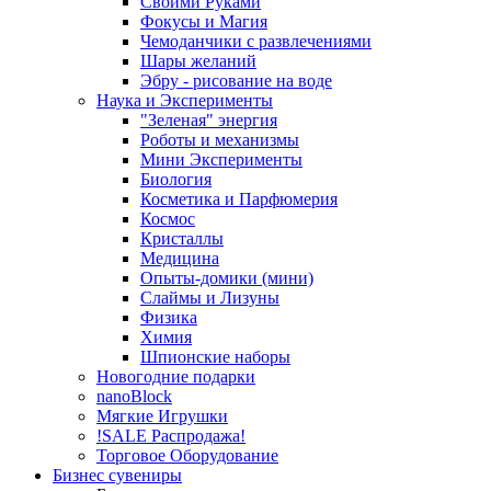
Своими Руками
Фокусы и Магия
Чемоданчики с развлечениями
Шары желаний
Эбру - рисование на воде
Наука и Эксперименты
"Зеленая" энергия
Роботы и механизмы
Мини Эксперименты
Биология
Косметика и Парфюмерия
Космос
Кристаллы
Медицина
Опыты-домики (мини)
Слаймы и Лизуны
Физика
Химия
Шпионские наборы
Новогодние подарки
nanoBlock
Мягкие Игрушки
!SALE Распродажа!
Торговое Оборудование
Бизнес сувениры