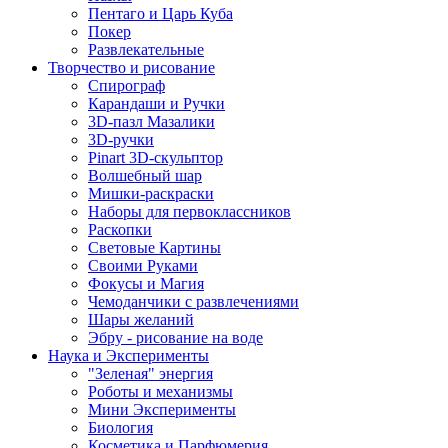
Пентаго и Царь Куба
Покер
Развлекательные
Творчество и рисование
Спирограф
Карандаши и Ручки
3D-пазл Мазалики
3D-ручки
Pinart 3D-скульптор
Волшебный шар
Мишки-раскраски
Наборы для первоклассников
Раскопки
Световые Картины
Своими Руками
Фокусы и Магия
Чемоданчики с развлечениями
Шары желаний
Эбру - рисование на воде
Наука и Эксперименты
"Зеленая" энергия
Роботы и механизмы
Мини Эксперименты
Биология
Косметика и Парфюмерия