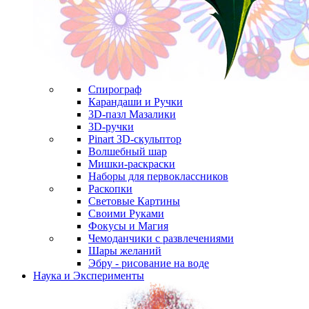
Спирограф
Карандаши и Ручки
3D-пазл Мазалики
3D-ручки
Pinart 3D-скульптор
Волшебный шар
Мишки-раскраски
Наборы для первоклассников
Раскопки
Световые Картины
Своими Руками
Фокусы и Магия
Чемоданчики с развлечениями
Шары желаний
Эбру - рисование на воде
Наука и Эксперименты