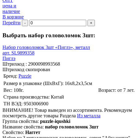
ОПТ
цена и
наличие
В корзине
Перейти
-
+
Выбрать набор головоломок 3шт:
Набор головоломок 3шт «Пиглэ», металл
арт. SL9899358
Пиглэ
Штрихкод :
2900098993568
Штрихкод скопирован
Бренд:
Puzzle
Размер в упаковке (ШхВxГ): 16х8,2х3,5cм
Вес: 108г.
Возраст: от 7 лет.
Страна производства: Китай
ТН ВЭД: 9503006900
ВНИМАНИЕ! Товар выведен из ассортимента. Рекомендуем
посмотреть другие товары Раздела
Из металла
Группа свойства:
puzzle-iqushki
Название свойства:
набор головоломок 3шт
Свойство:
Наггет
Набор из 3 металлических головоломок, серия "Айкьюшки".