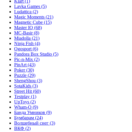
Klart
(1)
Lavka Games
(5)
Ludattica
(2)
Magic Moments
(21)
Magnetic Cube
(15)
Master IQ
(68)
MC-Basir
(8)
Miadolla
(21)
Ninja Fish
(4)
Ogosport
(6)
Pandora Box Studio
(5)
Pic-n-Mix
(2)
PinArt
(43)
Poker
(30)
Puzzle
(29)
ShengShou
(3)
SotaKids
(3)
Street Hit
(60)
Testplay
(1)
UpToys
(2)
Wham-O
(9)
Банда Умников
(9)
Бумбарам
(24)
Волшебный снег
(3)
ВКФ
(2)