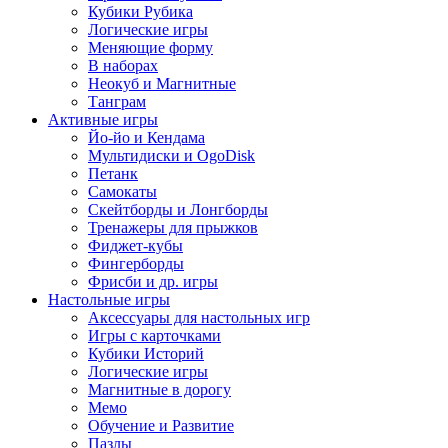
Кубики Рубика
Логические игры
Меняющие форму
В наборах
Неокуб и Магнитные
Танграм
Активные игры
Йо-йо и Кендама
Мультидиски и OgoDisk
Петанк
Самокаты
Скейтборды и Лонгборды
Тренажеры для прыжков
Фиджет-кубы
Фингерборды
Фрисби и др. игры
Настольные игры
Аксессуары для настольных игр
Игры с карточками
Кубики Историй
Логические игры
Магнитные в дорогу
Мемо
Обучение и Развитие
Пазлы