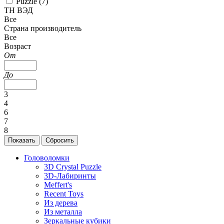
Puzzle (
7
)
ТН ВЭД
Все
Страна производитель
Все
Возраст
От
До
3
4
6
7
8
Головоломки
3D Crystal Puzzle
3D-Лабиринты
Meffert's
Recent Toys
Из дерева
Из металла
Зеркальные кубики