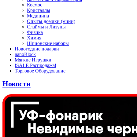
Космос
Кристаллы
Медицина
Опыты-домики (мини)
Слаймы и Лизуны
Физика
Химия
Шпионские наборы
Новогодние подарки
nanoBlock
Мягкие Игрушки
!SALE Распродажа!
Торговое Оборудование
Новости