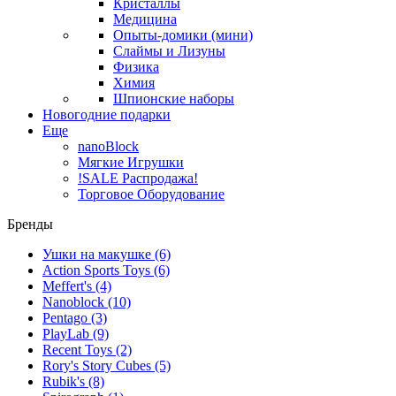
Кристаллы
Медицина
Опыты-домики (мини)
Слаймы и Лизуны
Физика
Химия
Шпионские наборы
Новогодние подарки
Еще
nanoBlock
Мягкие Игрушки
!SALE Распродажа!
Торговое Оборудование
Бренды
Ушки на макушке
(6)
Action Sports Toys
(6)
Meffert's
(4)
Nanoblock
(10)
Pentago
(3)
PlayLab
(9)
Recent Toys
(2)
Rory's Story Cubes
(5)
Rubik's
(8)