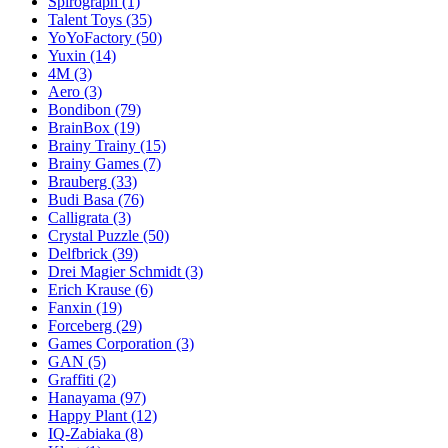
Spirograph
(1)
Talent Toys
(35)
YoYoFactory
(50)
Yuxin
(14)
4M
(3)
Aero
(3)
Bondibon
(79)
BrainBox
(19)
Brainy Trainy
(15)
Brainy Games
(7)
Brauberg
(33)
Budi Basa
(76)
Calligrata
(3)
Crystal Puzzle
(50)
Delfbrick
(39)
Drei Magier Schmidt
(3)
Erich Krause
(6)
Fanxin
(19)
Forceberg
(29)
Games Corporation
(3)
GAN
(5)
Graffiti
(2)
Hanayama
(97)
Happy Plant
(12)
IQ-Zabiaka
(8)