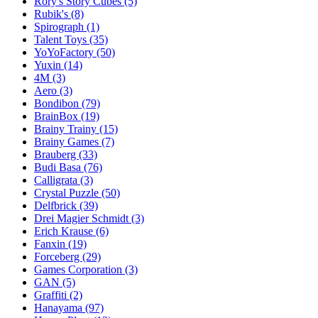
Rory's Story Cubes
(5)
Rubik's
(8)
Spirograph
(1)
Talent Toys
(35)
YoYoFactory
(50)
Yuxin
(14)
4M
(3)
Aero
(3)
Bondibon
(79)
BrainBox
(19)
Brainy Trainy
(15)
Brainy Games
(7)
Brauberg
(33)
Budi Basa
(76)
Calligrata
(3)
Crystal Puzzle
(50)
Delfbrick
(39)
Drei Magier Schmidt
(3)
Erich Krause
(6)
Fanxin
(19)
Forceberg
(29)
Games Corporation
(3)
GAN
(5)
Graffiti
(2)
Hanayama
(97)