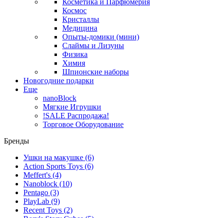
Косметика и Парфюмерия
Космос
Кристаллы
Медицина
Опыты-домики (мини)
Слаймы и Лизуны
Физика
Химия
Шпионские наборы
Новогодние подарки
Еще
nanoBlock
Мягкие Игрушки
!SALE Распродажа!
Торговое Оборудование
Бренды
Ушки на макушке
(6)
Action Sports Toys
(6)
Meffert's
(4)
Nanoblock
(10)
Pentago
(3)
PlayLab
(9)
Recent Toys
(2)