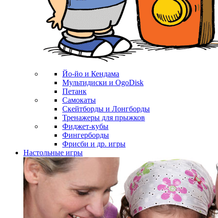
Йо-йо и Кендама
Мультидиски и OgoDisk
Петанк
Самокаты
Скейтборды и Лонгборды
Тренажеры для прыжков
Фиджет-кубы
Фингерборды
Фрисби и др. игры
Настольные игры