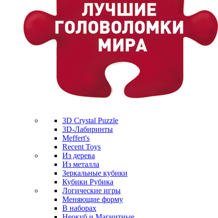
3D Crystal Puzzle
3D-Лабиринты
Meffert's
Recent Toys
Из дерева
Из металла
Зеркальные кубики
Кубики Рубика
Логические игры
Меняющие форму
В наборах
Неокуб и Магнитные