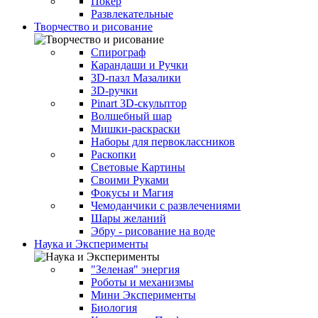
Покер
Развлекательные
Творчество и рисование
Спирограф
Карандаши и Ручки
3D-пазл Мазалики
3D-ручки
Pinart 3D-скульптор
Волшебный шар
Мишки-раскраски
Наборы для первоклассников
Раскопки
Световые Картины
Своими Руками
Фокусы и Магия
Чемоданчики с развлечениями
Шары желаний
Эбру - рисование на воде
Наука и Эксперименты
"Зеленая" энергия
Роботы и механизмы
Мини Эксперименты
Биология