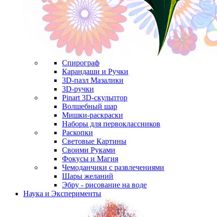
Спирограф
Карандаши и Ручки
3D-пазл Мазалики
3D-ручки
Pinart 3D-скульптор
Волшебный шар
Мишки-раскраски
Наборы для первоклассников
Раскопки
Световые Картины
Своими Руками
Фокусы и Магия
Чемоданчики с развлечениями
Шары желаний
Эбру - рисование на воде
Наука и Эксперименты