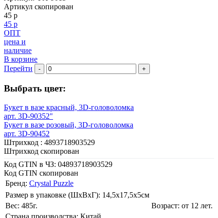
Артикул скопирован
45 р
45 р
ОПТ
цена и
наличие
В корзине
Перейти
-
+
Выбрать цвет:
Букет в вазе красный, 3D-головоломка
арт. 3D-90352"
Букет в вазе розовый, 3D-головоломка
арт. 3D-90452
Штрихкод :
4893718903529
Штрихкод скопирован
Код GTIN в ЧЗ:
04893718903529
Код GTIN скопирован
Бренд:
Crystal Puzzle
Размер в упаковке (ШхВxГ): 14,5х17,5х5cм
Вес: 485г.
Возраст: от 12 лет.
Страна производства: Китай