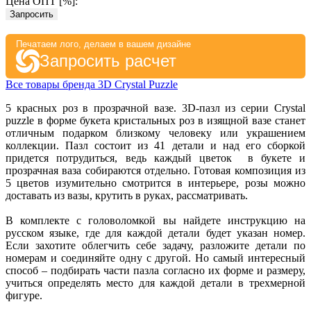
Цена ОПТ [
%
]:
Запросить
Печатаем лого, делаем в вашем дизайне
Запросить расчет
Все товары бренда 3D Crystal Puzzle
5 красных роз в прозрачной вазе. 3D-пазл из серии Crystal
puzzle в форме букета кристальных роз в изящной вазе станет
отличным подарком близкому человеку или украшением
коллекции. Пазл состоит из 41 детали и над его сборкой
придется потрудиться, ведь каждый цветок в букете и
прозрачная ваза собираются отдельно. Готовая композиция из
5 цветов изумительно смотрится в интерьере, розы можно
доставать из вазы, крутить в руках, рассматривать.
В комплекте с головоломкой вы найдете инструкцию на
русском языке, где для каждой детали будет указан номер.
Если захотите облегчить себе задачу, разложите детали по
номерам и соединяйте одну с другой. Но самый интересный
способ – подбирать части пазла согласно их форме и размеру,
учиться определять место для каждой детали в трехмерной
фигуре.