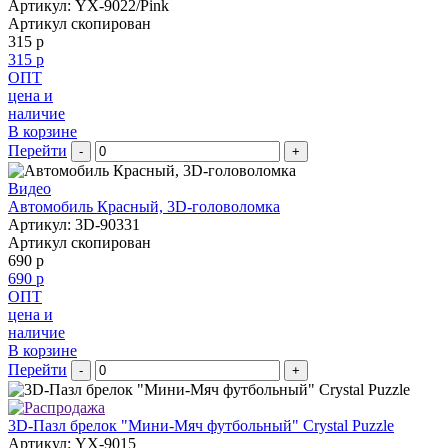
Артикул: YX-9022/Pink
Артикул скопирован
315 р
315 р
ОПТ
цена и
наличие
В корзине
Перейти
-
+
Видео
Автомобиль Красный, 3D-головоломка
Артикул: 3D-90331
Артикул скопирован
690 р
690 р
ОПТ
цена и
наличие
В корзине
Перейти
-
+
3D-Пазл брелок "Мини-Мяч футбольный" Crystal Puzzle
Артикул: YX-9015