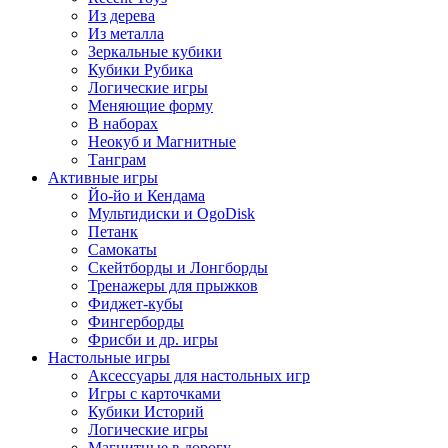
Из дерева
Из металла
Зеркальные кубики
Кубики Рубика
Логические игры
Меняющие форму
В наборах
Неокуб и Магнитные
Танграм
Активные игры
Йо-йо и Кендама
Мультидиски и OgoDisk
Петанк
Самокаты
Скейтборды и Лонгборды
Тренажеры для прыжков
Фиджет-кубы
Фингерборды
Фрисби и др. игры
Настольные игры
Аксессуары для настольных игр
Игры с карточками
Кубики Историй
Логические игры
Магнитные в дорогу