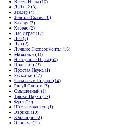
Время Игры
(10)
Дубль 2
(3)
Зандер
(4)
Золотая Сказка
(9)
Какаду
(2)
Каррас
(2)
Лас Играс
(17)
Лео
(2)
Луч
(2)
Лучшие Эксперименты
(16)
Мазалики
(33)
Нескучные Игры
(60)
Поделкин
(3)
Простая Наука
(1)
Раскопки
(47)
Раскрась и Подари
(14)
Рисуй Светом
(3)
Смышленый
(1)
Трюки Науки
(17)
Фрея
(10)
Школа талантов
(1)
Эврики
(10)
Юнландия
(2)
Эврикус
(11)