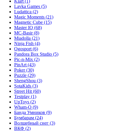
Klart
(1)
Lavka Games
(5)
Ludattica
(2)
Magic Moments
(21)
Magnetic Cube
(15)
Master IQ
(68)
MC-Basir
(8)
Miadolla
(21)
Ninja Fish
(4)
Ogosport
(6)
Pandora Box Studio
(5)
Pic-n-Mix
(2)
PinArt
(43)
Poker
(30)
Puzzle
(29)
ShengShou
(3)
SotaKids
(3)
Street Hit
(60)
Testplay
(1)
UpToys
(2)
Wham-O
(9)
Банда Умников
(9)
Бумбарам
(24)
Волшебный снег
(3)
ВКФ
(2)