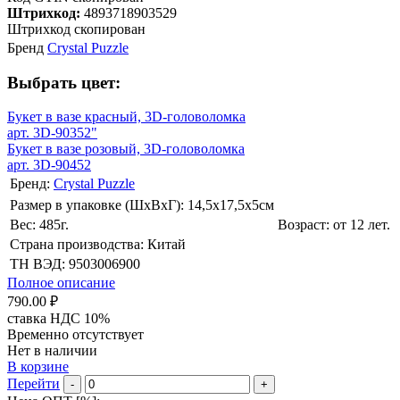
Штрихкод:
4893718903529
Штрихкод скопирован
Бренд
Crystal Puzzle
Выбрать цвет:
Букет в вазе красный, 3D-головоломка
арт. 3D-90352"
Букет в вазе розовый, 3D-головоломка
арт. 3D-90452
Бренд:
Crystal Puzzle
Размер в упаковке (ШхВxГ): 14,5х17,5х5cм
Вес: 485г.
Возраст: от 12 лет.
Страна производства: Китай
ТН ВЭД: 9503006900
Полное описание
790.00 ₽
ставка НДС 10%
Временно отсутствует
Нет в наличии
В корзине
Перейти
-
+