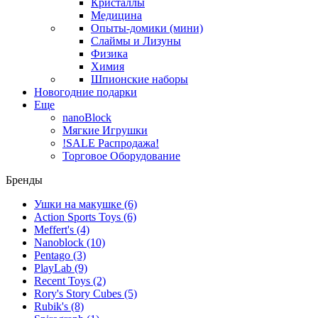
Кристаллы
Медицина
Опыты-домики (мини)
Слаймы и Лизуны
Физика
Химия
Шпионские наборы
Новогодние подарки
Еще
nanoBlock
Мягкие Игрушки
!SALE Распродажа!
Торговое Оборудование
Бренды
Ушки на макушке
(6)
Action Sports Toys
(6)
Meffert's
(4)
Nanoblock
(10)
Pentago
(3)
PlayLab
(9)
Recent Toys
(2)
Rory's Story Cubes
(5)
Rubik's
(8)