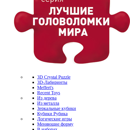
3D Crystal Puzzle
3D-Лабиринты
Meffert's
Recent Toys
Из дерева
Из металла
Зеркальные кубики
Кубики Рубика
Логические игры
Меняющие форму
В наборах