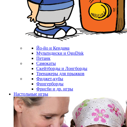
Йо-йо и Кендама
Мультидиски и OgoDisk
Петанк
Самокаты
Скейтборды и Лонгборды
Тренажеры для прыжков
Фиджет-кубы
Фингерборды
Фрисби и др. игры
Настольные игры