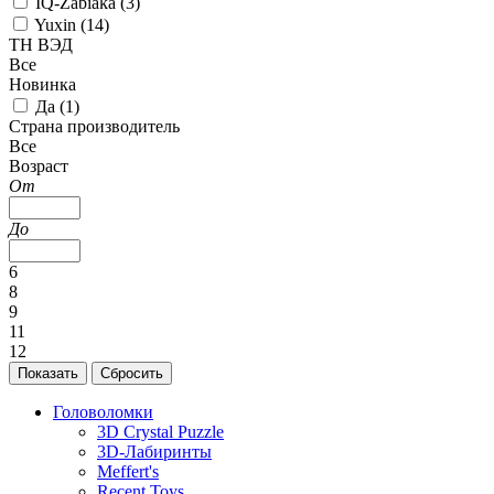
IQ-Zabiaka (
3
)
Yuxin (
14
)
ТН ВЭД
Все
Новинка
Да (
1
)
Страна производитель
Все
Возраст
От
До
6
8
9
11
12
Головоломки
3D Crystal Puzzle
3D-Лабиринты
Meffert's
Recent Toys