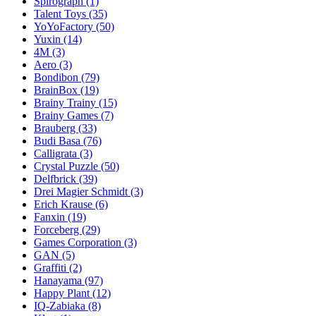
Spirograph
(1)
Talent Toys
(35)
YoYoFactory
(50)
Yuxin
(14)
4M
(3)
Aero
(3)
Bondibon
(79)
BrainBox
(19)
Brainy Trainy
(15)
Brainy Games
(7)
Brauberg
(33)
Budi Basa
(76)
Calligrata
(3)
Crystal Puzzle
(50)
Delfbrick
(39)
Drei Magier Schmidt
(3)
Erich Krause
(6)
Fanxin
(19)
Forceberg
(29)
Games Corporation
(3)
GAN
(5)
Graffiti
(2)
Hanayama
(97)
Happy Plant
(12)
IQ-Zabiaka
(8)