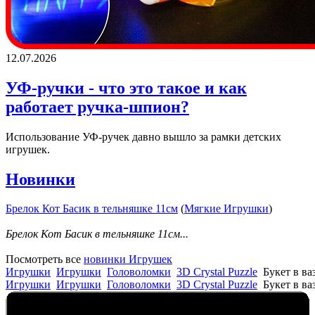
12.07.2026
УФ-ручки - что это такое и как
работает ручка-шпион?
Использование УФ-ручек давно вышло за рамки детских
игрушек.
Новинки
Брелок Кот Басик в тельняшке 11см
(
Мягкие Игрушки
)
Брелок Кот Басик в тельняшке 11см...
Посмотреть все
новинки Игрушек
Игрушки
Игрушки
Головоломки
3D Crystal Puzzle
Букет в в
Игрушки
Игрушки
Головоломки
3D Crystal Puzzle
Букет в в