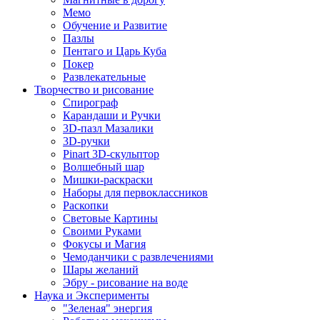
Мемо
Обучение и Развитие
Пазлы
Пентаго и Царь Куба
Покер
Развлекательные
Творчество и рисование
Спирограф
Карандаши и Ручки
3D-пазл Мазалики
3D-ручки
Pinart 3D-скульптор
Волшебный шар
Мишки-раскраски
Наборы для первоклассников
Раскопки
Световые Картины
Своими Руками
Фокусы и Магия
Чемоданчики с развлечениями
Шары желаний
Эбру - рисование на воде
Наука и Эксперименты
"Зеленая" энергия