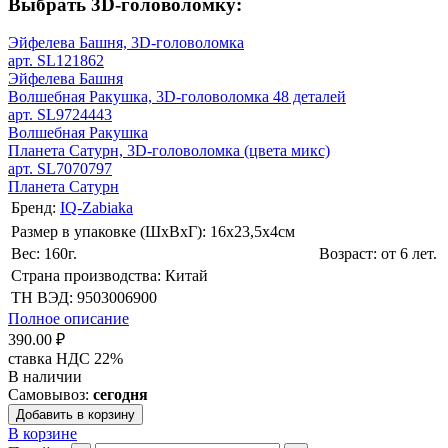
Выбрать 3D-головоломку:
Эйфелева Башня, 3D-головоломка
арт. SL121862
Эйфелева Башня
Волшебная Ракушка, 3D-головоломка 48 деталей
арт. SL9724443
Волшебная Ракушка
Планета Сатурн, 3D-головоломка (цвета микс)
арт. SL7070797
Планета Сатурн
Бренд:
IQ-Zabiaka
Размер в упаковке (ШхВxГ): 16х23,5х4cм
Вес: 160г.
Возраст: от 6 лет.
Страна производства: Китай
ТН ВЭД: 9503006900
Полное описание
390.00 ₽
ставка НДС 22%
В наличии
Самовывоз:
сегодня
Добавить в корзину
В корзине