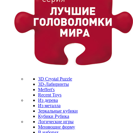
3D Crystal Puzzle
3D-Лабиринты
Meffert's
Recent Toys
Из дерева
Из металла
Зеркальные кубики
Кубики Рубика
Логические игры
Меняющие форму
В наборах