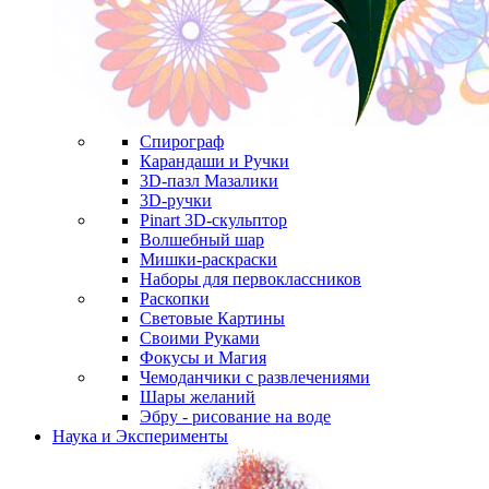
Спирограф
Карандаши и Ручки
3D-пазл Мазалики
3D-ручки
Pinart 3D-скульптор
Волшебный шар
Мишки-раскраски
Наборы для первоклассников
Раскопки
Световые Картины
Своими Руками
Фокусы и Магия
Чемоданчики с развлечениями
Шары желаний
Эбру - рисование на воде
Наука и Эксперименты