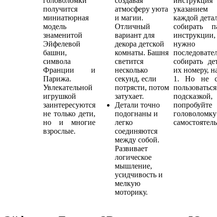
головоломки
создавая
инструк
получится
атмосферу уюта
указанием 
миниатюрная
и магии.
каждой дета
модель
Отличный
собирать п
знаменитой
вариант для
инструкц
Эйфелевой
декора детской
нужно п
башни,
комнаты. Башня
последовате
символа
светится
собирать де
Франции и
несколько
их номеру, н
Парижа.
секунд, если
1. Но не с
Увлекательной
потрясти, потом
пользоваться
игрушкой
затухает.
подсказк
заинтересуются
Детали точно
попробуйте 
не только дети,
подогнаны и
головоломку
но и многие
легко
самостоятель
взрослые.
соединяются
между собой.
Развивает
логическое
мышление,
усидчивость и
мелкую
моторику.