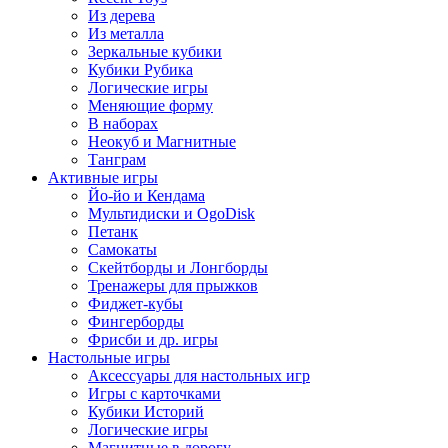
Из дерева
Из металла
Зеркальные кубики
Кубики Рубика
Логические игры
Меняющие форму
В наборах
Неокуб и Магнитные
Танграм
Активные игры
Йо-йо и Кендама
Мультидиски и OgoDisk
Петанк
Самокаты
Скейтборды и Лонгборды
Тренажеры для прыжков
Фиджет-кубы
Фингерборды
Фрисби и др. игры
Настольные игры
Аксессуары для настольных игр
Игры с карточками
Кубики Историй
Логические игры
Магнитные в дорогу