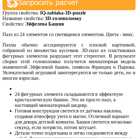
Запросить расчет
Группа свойства:
IQ-zabiaka-3D-puzzle
Название свойства:
3D-головоломку
Свойство:
Эйфелева Башня
Пазл из 24 элементов со светящимся элементом. Цвета - микс.
Пазлы обычно ассоциируются с плоской картинкой,
собранной из множества кусочков. 3D-пазл их пластиковых
фигурных элементов разрушает этот стереотип. В результате
сборки этой головоломки получится миниатюрная модель
знаменитой Эйфелевой башни, символа Франции и Парижа.
Увлекательной игрушкой заинтересуются не только дети, но и
многие взрослые.
24 фигурных элемента складываются в эффектную
кристаллическую башню. Это не просто пазл, а
настоящий миниатюрный шедевр.
Готовая конструкция светится от датчика наклона,
создавая атмосферу уюта и магии. Отличный вариант
для декора детской комнаты. Башня светится несколько
секунд, если потрясти, потом затухает.
Детали точно подогнаны и легко соединяются между