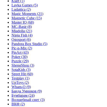
Klart
(1)
Lavka Games
(5)
Ludattica
(2)
Magic Moments
(21)
Magnetic Cube
(15)
Master IQ
(68)
MC-Basir
(8)
Miadolla
(21)
Ninja Fish
(4)
Ogosport
(6)
Pandora Box Studio
(5)
Pic-n-Mix
(2)
PinArt
(43)
Poker
(30)
Puzzle
(29)
ShengShou
(3)
SotaKids
(3)
Street Hit
(60)
Testplay
(1)
UpToys
(2)
Wham-O
(9)
Банда Умников
(9)
Бумбарам
(24)
Волшебный снег
(3)
ВКФ
(2)