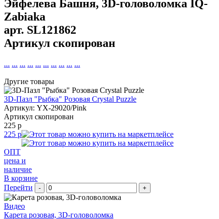
Эйфелева Башня, 3D-головоломка IQ-
Zabiaka
арт.
SL121862
Артикул скопирован
...
...
...
...
...
...
...
...
...
...
Другие товары
3D-Пазл "Рыбка" Розовая Crystal Puzzle
Артикул: YX-29020/Pink
Артикул скопирован
225 р
225 р
ОПТ
цена и
наличие
В корзине
Перейти
-
+
Видео
Карета розовая, 3D-головоломка