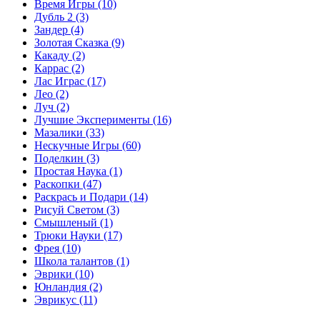
Время Игры
(10)
Дубль 2
(3)
Зандер
(4)
Золотая Сказка
(9)
Какаду
(2)
Каррас
(2)
Лас Играс
(17)
Лео
(2)
Луч
(2)
Лучшие Эксперименты
(16)
Мазалики
(33)
Нескучные Игры
(60)
Поделкин
(3)
Простая Наука
(1)
Раскопки
(47)
Раскрась и Подари
(14)
Рисуй Светом
(3)
Смышленый
(1)
Трюки Науки
(17)
Фрея
(10)
Школа талантов
(1)
Эврики
(10)
Юнландия
(2)
Эврикус
(11)