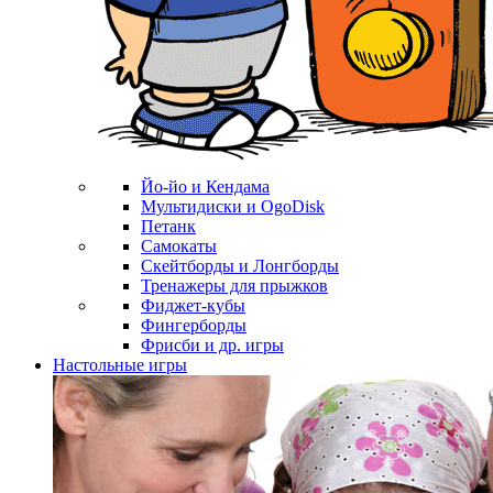
Йо-йо и Кендама
Мультидиски и OgoDisk
Петанк
Самокаты
Скейтборды и Лонгборды
Тренажеры для прыжков
Фиджет-кубы
Фингерборды
Фрисби и др. игры
Настольные игры