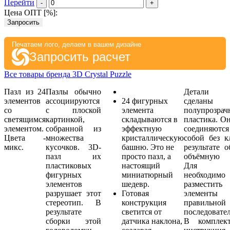
Перейти
-
+
Цена ОПТ [
%
]:
Запросить
Печатаем лого, делаем в вашем дизайне
Запросить расчет
Все товары бренда 3D Crystal Puzzle
Пазл из 24
Пазлы обычно
Детали 
элементов
ассоциируются
24 фигурных
сделан
со
с плоской
элемента
полупрозрач
светящимся
картинкой,
складываются в
пластика. О
элементом.
собранной из
эффектную
соединяютс
Цвета -
множества
кристаллическую
собой без к
микс.
кусочков. 3D-
башню. Это не
результате 
пазл их
просто пазл, а
объёмную ф
пластиковых
настоящий
Для сб
фигурных
миниатюрный
необходимо
элементов
шедевр.
разместить
разрушает этот
Готовая
элемен
стереотип. В
конструкция
правильной
результате
светится от
последовате
сборки этой
датчика наклона,
В комплект