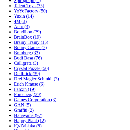
Spirograph
(1)
Talent Toys
(35)
YoYoFactory
(50)
Yuxin
(14)
4M
(3)
Aero
(3)
Bondibon
(79)
BrainBox
(19)
Brainy Trainy
(15)
Brainy Games
(7)
Brauberg
(33)
Budi Basa
(76)
Calligrata
(3)
Crystal Puzzle
(50)
Delfbrick
(39)
Drei Magier Schmidt
(3)
Erich Krause
(6)
Fanxin
(19)
Forceberg
(29)
Games Corporation
(3)
GAN
(5)
Graffiti
(2)
Hanayama
(97)
Happy Plant
(12)
IQ-Zabiaka
(8)