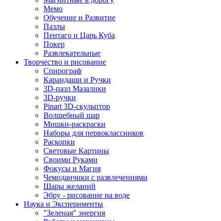
Мемо
Обучение и Развитие
Пазлы
Пентаго и Царь Куба
Покер
Развлекательные
Творчество и рисование
Спирограф
Карандаши и Ручки
3D-пазл Мазалики
3D-ручки
Pinart 3D-скульптор
Волшебный шар
Мишки-раскраски
Наборы для первоклассников
Раскопки
Световые Картины
Своими Руками
Фокусы и Магия
Чемоданчики с развлечениями
Шары желаний
Эбру - рисование на воде
Наука и Эксперименты
"Зеленая" энергия