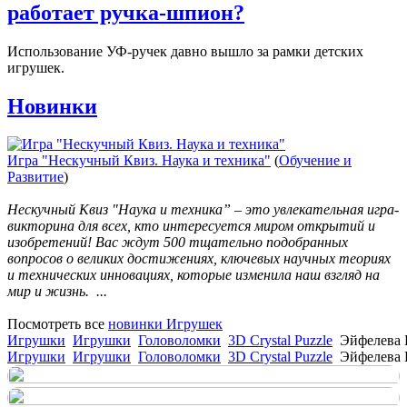
работает ручка-шпион?
Использование УФ-ручек давно вышло за рамки детских
игрушек.
Новинки
Игра "Нескучный Квиз. Наука и техника"
(
Обучение и
Развитие
)
Нескучный Квиз "Наука и техника” – это увлекательная игра-
викторина для всех, кто интересуется миром открытий и
изобретений! Вас ждут 500 тщательно подобранных
вопросов о великих достижениях, ключевых научных теориях
и технических инновациях, которые изменила наш взгляд на
мир и жизнь. ...
Посмотреть все
новинки Игрушек
Игрушки
Игрушки
Головоломки
3D Crystal Puzzle
Эйфелева 
Игрушки
Игрушки
Головоломки
3D Crystal Puzzle
Эйфелева 