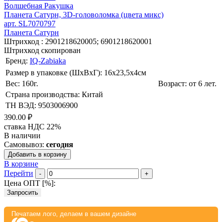
Волшебная Ракушка
Планета Сатурн, 3D-головоломка (цвета микс)
арт. SL7070797
Планета Сатурн
Штрихкод :
2901218620005; 6901218620001
Штрихкод скопирован
Бренд:
IQ-Zabiaka
Размер в упаковке (ШхВxГ): 16х23,5х4cм
Вес: 160г.
Возраст: от 6 лет.
Страна производства: Китай
ТН ВЭД: 9503006900
390.00 ₽
ставка НДС 22%
В наличии
Самовывоз:
сегодня
Добавить в корзину
В корзине
Перейти
-
+
Цена ОПТ [
%
]:
Запросить
Печатаем лого, делаем в вашем дизайне