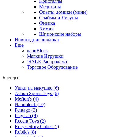
Кристаллы
Медицина
Опыты-домики (мини)
Слаймы и Лизуны
Физика
Химия
Шпионские наборы
Новогодние подарки
Еще
nanoBlock
Мягкие Игрушки
!SALE Распродажа!
Торговое Оборудование
Бренды
Ушки на макушке
(6)
Action Sports Toys
(6)
Meffert's
(4)
Nanoblock
(10)
Pentago
(3)
PlayLab
(9)
Recent Toys
(2)
Rory's Story Cubes
(5)
Rubik's
(8)