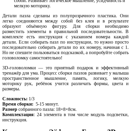
собой. Развивает логическое мышление, усидчивость и
мелкую моторику.
Детали пазла сделаны из полупрозрачного пластика. Они
легко соединяются между собой без клея и в результате
образуют объёмную фигуру. Для сборки необходимо
разместить элементы в правильной последовательности. В
комплекте есть инструкция с указанием номера каждой
детали. Если собирать пазл по инструкции, то нужно просто
последовательно собирать детали по их номеру, начиная с 1.
Но не спешите пользоваться подсказкой, а попробуйте собрать
головоломку самостоятельно!
3D-головоломки — это приятный подарок и эффективный
тренажёр для ума. Процесс сборки пазлов развивает у малыша
пространственное мышление, память, логику, мелкую
моторику рук, ребёнок учится различать формы, цвета и
размеры.
Сложность:
1/3
Время сборки:
5-15 минут.
Размер
собранного пазла: 18×8×8см.
Комплектация
: 24 элемента в том числе модуль подсветки,
инструкция.