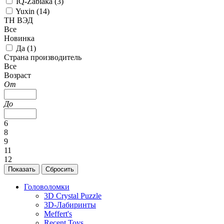
IQ-Zabiaka (
3
)
Yuxin (
14
)
ТН ВЭД
Все
Новинка
Да (
1
)
Страна производитель
Все
Возраст
От
До
6
8
9
11
12
Головоломки
3D Crystal Puzzle
3D-Лабиринты
Meffert's
Recent Toys