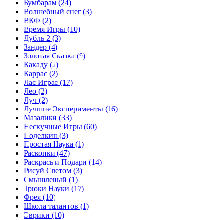
Бумбарам
(24)
Волшебный снег
(3)
ВКФ
(2)
Время Игры
(10)
Дубль 2
(3)
Зандер
(4)
Золотая Сказка
(9)
Какаду
(2)
Каррас
(2)
Лас Играс
(17)
Лео
(2)
Луч
(2)
Лучшие Эксперименты
(16)
Мазалики
(33)
Нескучные Игры
(60)
Поделкин
(3)
Простая Наука
(1)
Раскопки
(47)
Раскрась и Подари
(14)
Рисуй Светом
(3)
Смышленый
(1)
Трюки Науки
(17)
Фрея
(10)
Школа талантов
(1)
Эврики
(10)