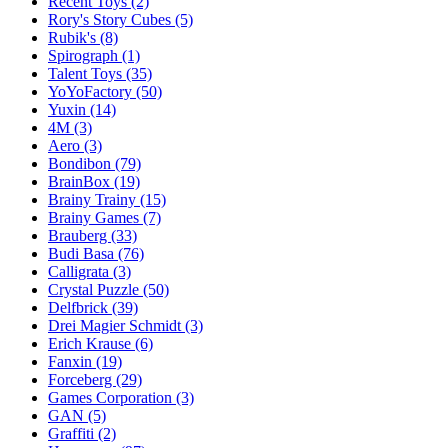
Recent Toys
(2)
Rory's Story Cubes
(5)
Rubik's
(8)
Spirograph
(1)
Talent Toys
(35)
YoYoFactory
(50)
Yuxin
(14)
4M
(3)
Aero
(3)
Bondibon
(79)
BrainBox
(19)
Brainy Trainy
(15)
Brainy Games
(7)
Brauberg
(33)
Budi Basa
(76)
Calligrata
(3)
Crystal Puzzle
(50)
Delfbrick
(39)
Drei Magier Schmidt
(3)
Erich Krause
(6)
Fanxin
(19)
Forceberg
(29)
Games Corporation
(3)
GAN
(5)
Graffiti
(2)