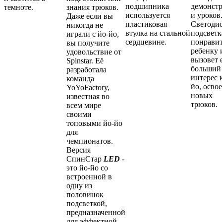
подшипника
демонст
темноте.
знания трюков.
используется
и уроков
Даже если вы
пластиковая
Светоди
никогда не
втулка на стальной
подсветк
играли с йо-йо,
сердцевине.
понрави
вы получите
ребенку 
удовольствие от
вызовет 
Spinstar. Её
больший
разработала
интерес 
команда
йо, осво
YoYoFactory,
новых
известная во
трюков.
всем мире
своими
топовыми йо-йо
для
чемпионатов.
Версия
СпинСтар
LED
-
это йо-йо со
встроенной в
одну из
половинок
подсветкой,
предназначенной
для эффектной