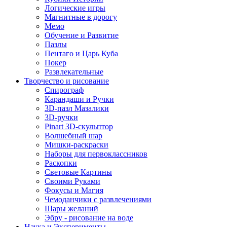
Логические игры
Магнитные в дорогу
Мемо
Обучение и Развитие
Пазлы
Пентаго и Царь Куба
Покер
Развлекательные
Творчество и рисование
Спирограф
Карандаши и Ручки
3D-пазл Мазалики
3D-ручки
Pinart 3D-скульптор
Волшебный шар
Мишки-раскраски
Наборы для первоклассников
Раскопки
Световые Картины
Своими Руками
Фокусы и Магия
Чемоданчики с развлечениями
Шары желаний
Эбру - рисование на воде
Наука и Эксперименты