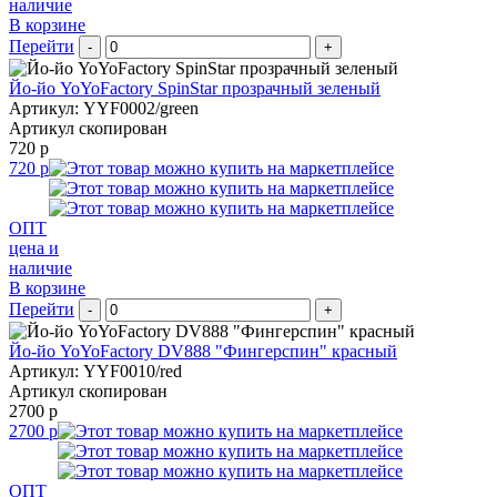
наличие
В корзине
Перейти
-
+
Йо-йо YoYoFactory SpinStar прозрачный зеленый
Артикул: YYF0002/green
Артикул скопирован
720 р
720 р
ОПТ
цена и
наличие
В корзине
Перейти
-
+
Йо-йо YoYoFactory DV888 "Фингерспин" красный
Артикул: YYF0010/red
Артикул скопирован
2700 р
2700 р
ОПТ