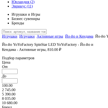
Юнландия
(2)
Эврикус
(11)
Игрушки и Игры
Бизнес сувениры
Бренды
Игрушки
Игрушки
Активные игры
Йо-йо и Кендама
Йо-йо Y
Йо-йо YoYoFactory SpinStar LED YoYoFactory - Йо-йо и
Кендама - Активные игры, 810.00 ₽
Подбор параметров
Цена
От
До
100.00
2 745.00
5 390.00
8 035.00
10 680.00
Бренд