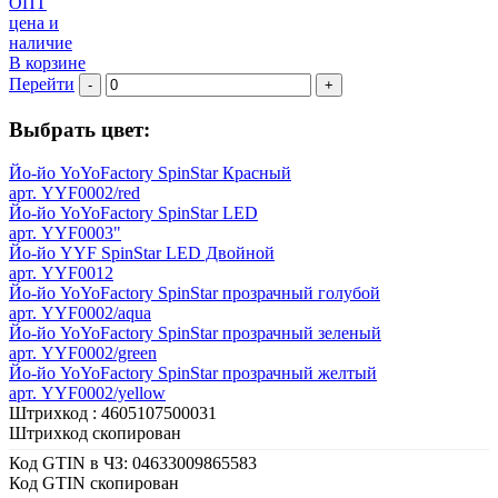
ОПТ
цена и
наличие
В корзине
Перейти
-
+
Выбрать цвет:
Йо-йо YoYoFactory SpinStar Красный
арт. YYF0002/red
Йо-йо YoYoFactory SpinStar LED
арт. YYF0003"
Йо-йо YYF SpinStar LED Двойной
арт. YYF0012
Йо-йо YoYoFactory SpinStar прозрачный голубой
арт. YYF0002/aqua
Йо-йо YoYoFactory SpinStar прозрачный зеленый
арт. YYF0002/green
Йо-йо YoYoFactory SpinStar прозрачный желтый
арт. YYF0002/yellow
Штрихкод :
4605107500031
Штрихкод скопирован
Код GTIN в ЧЗ:
04633009865583
Код GTIN скопирован