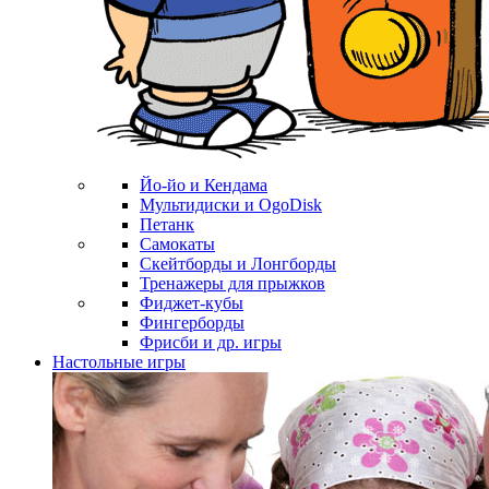
Йо-йо и Кендама
Мультидиски и OgoDisk
Петанк
Самокаты
Скейтборды и Лонгборды
Тренажеры для прыжков
Фиджет-кубы
Фингерборды
Фрисби и др. игры
Настольные игры