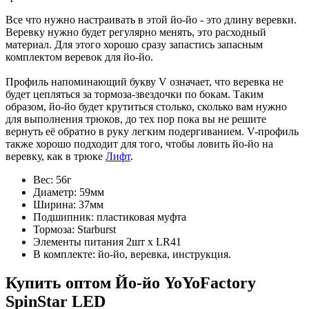
Все что нужно настраивать в этой йо-йо - это длину веревки.
Веревку нужно будет регулярно менять, это расходный
материал. Для этого хорошо сразу запастись запасным
комплектом веревок для йо-йо.
Профиль напоминающий букву V означает, что веревка не
будет цепляться за тормоза-звездочки по бокам. Таким
образом, йо-йо будет крутиться столько, сколько вам нужно
для выполнения трюков, до тех пор пока вы не решите
вернуть её обратно в руку легким подергиванием. V-профиль
также хорошо подходит для того, чтобы ловить йо-йо на
веревку, как в трюке
Лифт
.
Вес: 56г
Диаметр: 59мм
Ширина: 37мм
Подшипник: пластиковая муфта
Тормоза: Starburst
Элементы питания 2шт x LR41
В комплекте: йо-йо, веревка, инструкция.
Купить оптом Йо-йо YoYoFactory
SpinStar LED