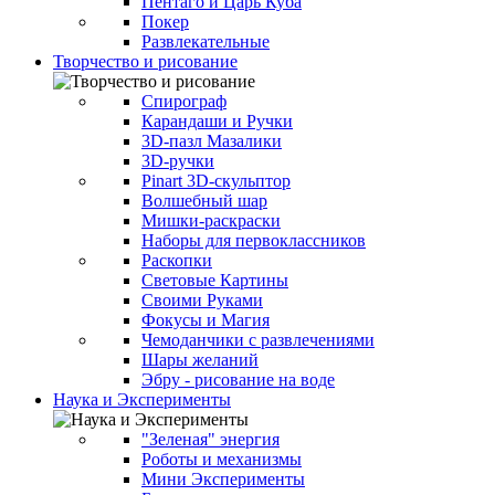
Пентаго и Царь Куба
Покер
Развлекательные
Творчество и рисование
Спирограф
Карандаши и Ручки
3D-пазл Мазалики
3D-ручки
Pinart 3D-скульптор
Волшебный шар
Мишки-раскраски
Наборы для первоклассников
Раскопки
Световые Картины
Своими Руками
Фокусы и Магия
Чемоданчики с развлечениями
Шары желаний
Эбру - рисование на воде
Наука и Эксперименты
"Зеленая" энергия
Роботы и механизмы
Мини Эксперименты