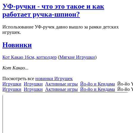
УФ-ручки - что это такое и как
работает ручка-шпион?
Использование УФ-ручек давно вышло за рамки детских
игрушек.
Новинки
Кот Какао 16см, котхолдер
(
Мягкие Игрушки
)
Кот Какао...
Посмотреть все
новинки Игрушек
Игрушки
Игрушки
Активные игры
Йо-йо и Кендама
Йо-йо Y
Игрушки
Игрушки
Активные игры
Йо-йо и Кендама
Йо-йо Y