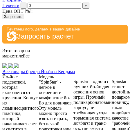
Перейти
-
+
Цена ОПТ [
%
]:
Запросить
Печатаем лого, делаем в вашем дизайне
Запросить расчет
Этот товар на
маркетплейсе
Все товары бренда Йо-йо и Кендама
Йо-йо с
Модель
Spinstar – одно из
Spinstar
подсветкой,
"SpinStar" -
лучших йо-йо для
станет
которая
легкое в
освоения основ
достойн
включается от
освоении и
игры. Прочный
подарко
кручения. Корпус
комфортное йо-
поликарбонатовый
новичку,
из
йо для новичков.
корпус, не
также
люминесцентного
Эту модель
требующая ухода
подойдет
пластика,
можно просто
тормозная система
качестве
который
взять и играть,
s
tarburst
и транс-
"рабочей
накапливает свет
без всякой
ось, где вместо
лошадки"
и светится в
подготовки или