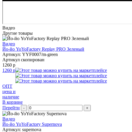
Видео
Другие товары
Видео
Йо-йо YoYoFactory Replay PRO Зеленый
Артикул: YYF0007/m-green
Артикул скопирован
1260 р
1260 р
ОПТ
цена и
наличие
В корзине
Перейти
-
+
Видео
Йо-йо YoYoFactory Supernova
Артикул: supernova