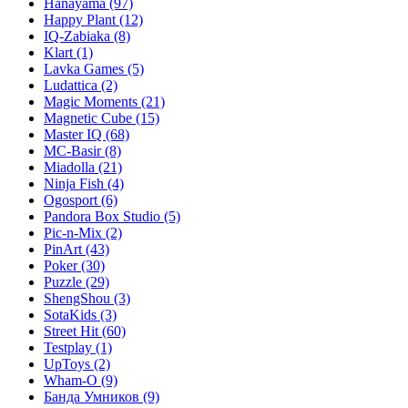
Hanayama
(97)
Happy Plant
(12)
IQ-Zabiaka
(8)
Klart
(1)
Lavka Games
(5)
Ludattica
(2)
Magic Moments
(21)
Magnetic Cube
(15)
Master IQ
(68)
MC-Basir
(8)
Miadolla
(21)
Ninja Fish
(4)
Ogosport
(6)
Pandora Box Studio
(5)
Pic-n-Mix
(2)
PinArt
(43)
Poker
(30)
Puzzle
(29)
ShengShou
(3)
SotaKids
(3)
Street Hit
(60)
Testplay
(1)
UpToys
(2)
Wham-O
(9)
Банда Умников
(9)