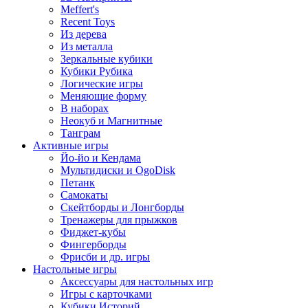
Meffert's
Recent Toys
Из дерева
Из металла
Зеркальные кубики
Кубики Рубика
Логические игры
Меняющие форму
В наборах
Неокуб и Магнитные
Танграм
Активные игры
Йо-йо и Кендама
Мультидиски и OgoDisk
Петанк
Самокаты
Скейтборды и Лонгборды
Тренажеры для прыжков
Фиджет-кубы
Фингерборды
Фрисби и др. игры
Настольные игры
Аксессуары для настольных игр
Игры с карточками
Кубики Историй