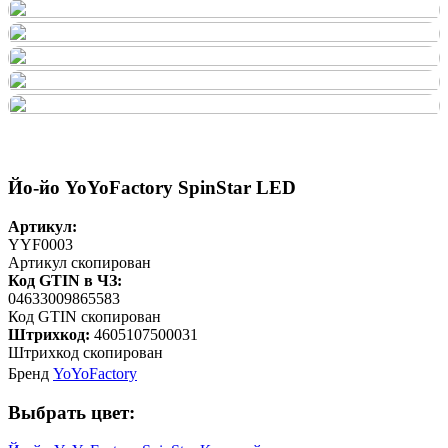
Йо-йо YoYoFactory SpinStar LED
Артикул:
YYF0003
Артикул скопирован
Код GTIN в ЧЗ:
04633009865583
Код GTIN скопирован
Штрихкод:
4605107500031
Штрихкод скопирован
Бренд
YoYoFactory
Выбрать цвет: