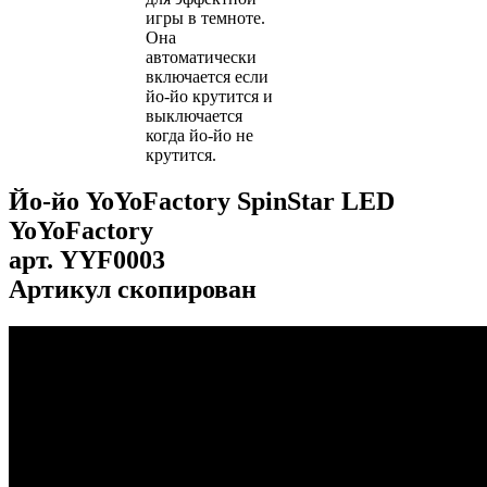
игры в темноте.
Она
автоматически
включается если
йо-йо крутится и
выключается
когда йо-йо не
крутится.
Йо-йо YoYoFactory SpinStar LED
YoYoFactory
арт.
YYF0003
Артикул скопирован
...
...
...
...
...
...
...
...
...