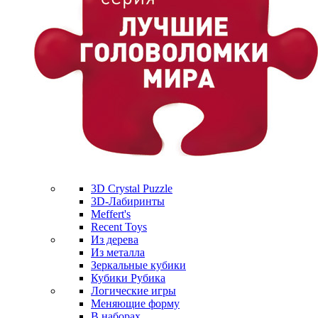
3D Crystal Puzzle
3D-Лабиринты
Meffert's
Recent Toys
Из дерева
Из металла
Зеркальные кубики
Кубики Рубика
Логические игры
Меняющие форму
В наборах