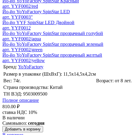
Йо-йо YoYoFactory SpinStar Красный
арт. YYF0002/red
Йо-йо YoYoFactory SpinStar LED
арт. YYF0003"
Йо-йо YYF SpinStar LED Двойной
арт. YYF0012
Йо-йо YoYoFactory SpinStar прозрачный голубой
арт. YYF0002/aqua
Йо-йо YoYoFactory SpinStar прозрачный зеленый
арт. YYF0002/green
Йо-йо YoYoFactory SpinStar прозрачный желтый
арт. YYF0002/yellow
Бренд:
YoYoFactory
Размер в упаковке (ШхВxГ): 11,5х14,5х4,2cм
Вес: 74г.
Возраст: от 8 лет.
Страна производства: Китай
ТН ВЭД: 9503009500
Полное описание
810.00 ₽
ставка НДС 10%
В наличии
Самовывоз:
сегодня
Добавить в корзину
В корзине