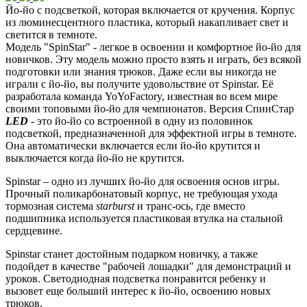
Йо-йо с подсветкой, которая включается от кручения. Корпус
из люминесцентного пластика, который накапливает свет и
светится в темноте.
Модель "SpinStar" - легкое в освоении и комфортное йо-йо для
новичков. Эту модель можно просто взять и играть, без всякой
подготовки или знания трюков. Даже если вы никогда не
играли с йо-йо, вы получите удовольствие от Spinstar. Её
разработала команда YoYoFactory, известная во всем мире
своими топовыми йо-йо для чемпионатов. Версия СпинСтар
LED
- это йо-йо со встроенной в одну из половинок
подсветкой, предназначенной для эффектной игры в темноте.
Она автоматически включается если йо-йо крутится и
выключается когда йо-йо не крутится.
Spinstar – одно из лучших йо-йо для освоения основ игры.
Прочный поликарбонатовый корпус, не требующая ухода
тормозная система
s
tarburst
и транс-ось, где вместо
подшипника используется пластиковая втулка на стальной
сердцевине.
Spinstar станет достойным подарком новичку, а также
подойдет в качестве "рабочей лошадки" для демонстраций и
уроков. Светодиодная подсветка понравится ребенку и
вызовет еще больший интерес к йо-йо, освоению новых
трюков.