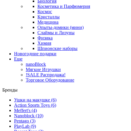
Биология
Косметика и Парфюмерия
Космос
Кристаллы
Медицина
Опыты-домики (мини)
Слаймы и Лизуны
Физика
Химия
Шпионские наборы
Новогодние подарки
Еще
nanoBlock
Мягкие Игрушки
!SALE Распродажа!
Торговое Оборудование
Бренды
Ушки на макушке
(6)
Action Sports Toys
(6)
Meffert's
(4)
Nanoblock
(10)
Pentago
(3)
PlayLab
(9)