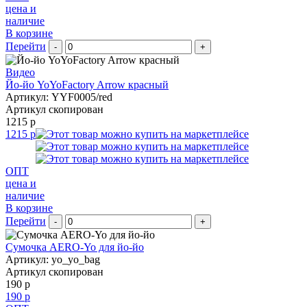
цена и
наличие
В корзине
Перейти
-
+
Видео
Йо-йо YoYoFactory Arrow красный
Артикул: YYF0005/red
Артикул скопирован
1215 р
1215 р
ОПТ
цена и
наличие
В корзине
Перейти
-
+
Сумочка AERO-Yo для йо-йо
Артикул: yo_yo_bag
Артикул скопирован
190 р
190 р