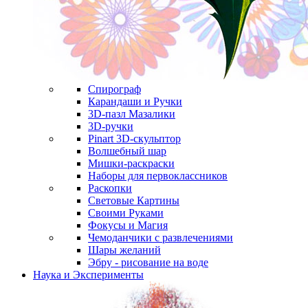
Спирограф
Карандаши и Ручки
3D-пазл Мазалики
3D-ручки
Pinart 3D-скульптор
Волшебный шар
Мишки-раскраски
Наборы для первоклассников
Раскопки
Световые Картины
Своими Руками
Фокусы и Магия
Чемоданчики с развлечениями
Шары желаний
Эбру - рисование на воде
Наука и Эксперименты