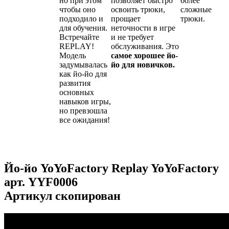
но при этом
позволяет быстро
более
чтобы оно
освоить трюки,
сложные
подходило и
прощает
трюки.
для обучения.
неточности в игре
Встречайте
и не требует
REPLAY!
обслуживания. Это
Модель
с
амое хорошее йо-
задумывалась
йо для новичков.
как йо-йо для
развития
основных
навыков игры,
но превзошла
все ожидания!
Йо-йо YoYoFactory Replay YoYoFactory
арт.
YYF0006
Артикул скопирован
...
...
...
...
...
...
...
...
...
...
...
...
...