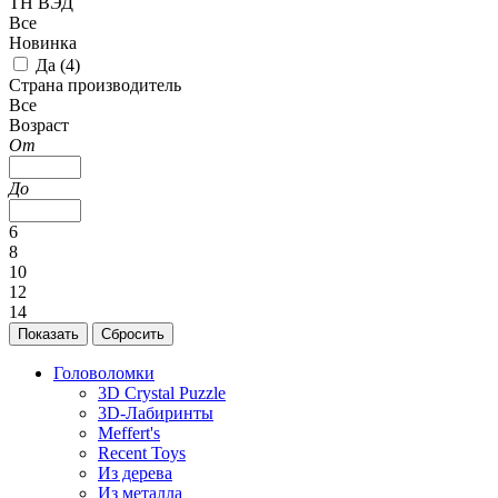
ТН ВЭД
Все
Новинка
Да (
4
)
Страна производитель
Все
Возраст
От
До
6
8
10
12
14
Головоломки
3D Crystal Puzzle
3D-Лабиринты
Meffert's
Recent Toys
Из дерева
Из металла