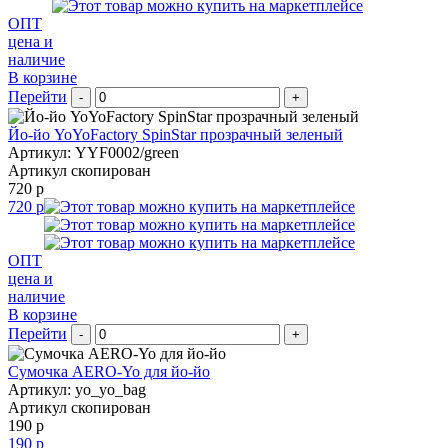
ОПТ
цена и
наличие
В корзине
Перейти
-
+
Йо-йо YoYoFactory SpinStar прозрачный зеленый
Артикул: YYF0002/green
Артикул скопирован
720 р
720 р
ОПТ
цена и
наличие
В корзине
Перейти
-
+
Сумочка AERO-Yo для йо-йо
Артикул: yo_yo_bag
Артикул скопирован
190 р
190 р