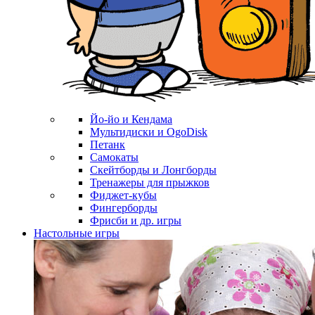
Йо-йо и Кендама
Мультидиски и OgoDisk
Петанк
Самокаты
Скейтборды и Лонгборды
Тренажеры для прыжков
Фиджет-кубы
Фингерборды
Фрисби и др. игры
Настольные игры