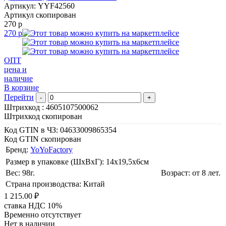
Артикул: YYF42560
Артикул скопирован
270 р
270 р
ОПТ
цена и
наличие
В корзине
Перейти
-
+
Штрихкод :
4605107500062
Штрихкод скопирован
Код GTIN в ЧЗ:
04633009865354
Код GTIN скопирован
Бренд:
YoYoFactory
Размер в упаковке (ШхВxГ): 14х19,5х6cм
Вес: 98г.
Возраст: от 8 лет.
Страна производства: Китай
1 215.00 ₽
ставка НДС 10%
Временно отсутствует
Нет в наличии