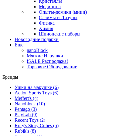
Кристаллы
Медицина
Опыты-домики (мини)
Слаймы и Лизуны
Физика
Химия
Шпионские наборы
Новогодние подарки
Еще
nanoBlock
Мягкие Игрушки
!SALE Распродажа!
Торговое Оборудование
Бренды
Ушки на макушке
(6)
Action Sports Toys
(6)
Meffert's
(4)
Nanoblock
(10)
Pentago
(3)
PlayLab
(9)
Recent Toys
(2)
Rory's Story Cubes
(5)
Rubik's
(8)