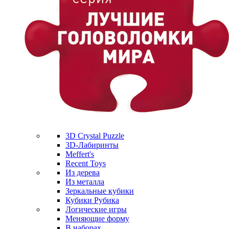
3D Crystal Puzzle
3D-Лабиринты
Meffert's
Recent Toys
Из дерева
Из металла
Зеркальные кубики
Кубики Рубика
Логические игры
Меняющие форму
В наборах