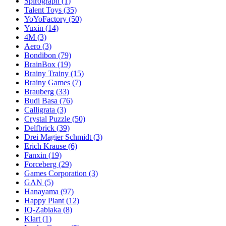
Spirograph
(1)
Talent Toys
(35)
YoYoFactory
(50)
Yuxin
(14)
4M
(3)
Aero
(3)
Bondibon
(79)
BrainBox
(19)
Brainy Trainy
(15)
Brainy Games
(7)
Brauberg
(33)
Budi Basa
(76)
Calligrata
(3)
Crystal Puzzle
(50)
Delfbrick
(39)
Drei Magier Schmidt
(3)
Erich Krause
(6)
Fanxin
(19)
Forceberg
(29)
Games Corporation
(3)
GAN
(5)
Hanayama
(97)
Happy Plant
(12)
IQ-Zabiaka
(8)
Klart
(1)