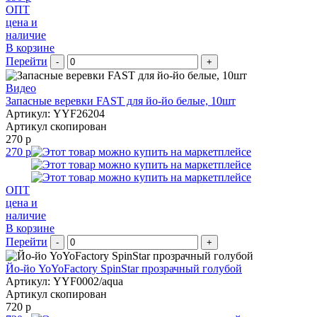
ОПТ
цена и
наличие
В корзине
Перейти
-
+
Видео
Запасные веревки FAST для йо-йо белые, 10шт
Артикул: YYF26204
Артикул скопирован
270 р
270 р
ОПТ
цена и
наличие
В корзине
Перейти
-
+
Йо-йо YoYoFactory SpinStar прозрачный голубой
Артикул: YYF0002/aqua
Артикул скопирован
720 р