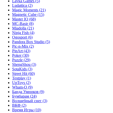
Lavka Games
(5)
Ludattica
(2)
Magic Moments
(21)
Magnetic Cube
(15)
Master IQ
(68)
MC-Basir
(8)
Miadolla
(21)
Ninja Fish
(4)
Ogosport
(6)
Pandora Box Studio
(5)
Pic-n-Mix
(2)
PinArt
(43)
Poker
(30)
Puzzle
(29)
ShengShou
(3)
SotaKids
(3)
Street Hit
(60)
Testplay
(1)
UpToys
(2)
Wham-O
(9)
Банда Умников
(9)
Бумбарам
(24)
Волшебный снег
(3)
ВКФ
(2)
Время Игры
(10)