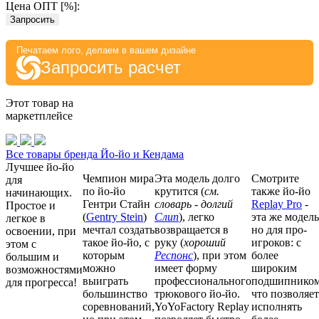
Цена ОПТ [
%
]:
Запросить
Печатаем лого, делаем в вашем дизайне
Запросить расчет
Этот товар на
маркетплейсе
Все товары бренда Йо-йо и Кендама
Лучшее йо-йо
Чемпион мира
Эта модель долго
Смотрите
для
по йо-йо
крутится (
см.
также йо-йо
начинающих.
Гентри Стайн
словарь - долгий
Replay Pro
-
Простое и
(
Gentry Stein
)
Слип
), легко
эта же модель
легкое в
мечтал создать
возвращается в
но для про-
освоении, при
такое йо-йо, с
руку (
хороший
игроков: с
этом с
которым
Респонс
), при этом
более
большим и
можно
имеет форму
широким
возможностями
выиграть
профессионального
подшипником
для прогресса!
большинство
трюкового йо-йо.
что позволяет
соревнований,
YoYoFactory Replay
исполнять