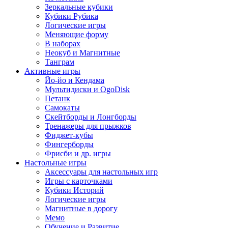
Зеркальные кубики
Кубики Рубика
Логические игры
Меняющие форму
В наборах
Неокуб и Магнитные
Танграм
Активные игры
Йо-йо и Кендама
Мультидиски и OgoDisk
Петанк
Самокаты
Скейтборды и Лонгборды
Тренажеры для прыжков
Фиджет-кубы
Фингерборды
Фрисби и др. игры
Настольные игры
Аксессуары для настольных игр
Игры с карточками
Кубики Историй
Логические игры
Магнитные в дорогу
Мемо
Обучение и Развитие