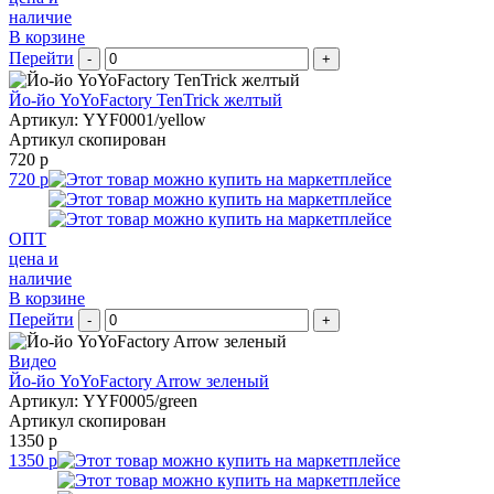
наличие
В корзине
Перейти
-
+
Йо-йо YoYoFactory TenTrick желтый
Артикул: YYF0001/yellow
Артикул скопирован
720 р
720 р
ОПТ
цена и
наличие
В корзине
Перейти
-
+
Видео
Йо-йо YoYoFactory Arrow зеленый
Артикул: YYF0005/green
Артикул скопирован
1350 р
1350 р