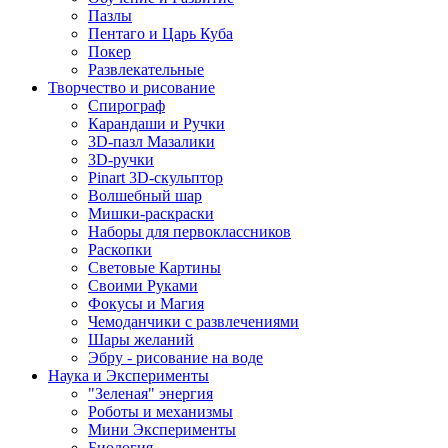
Пазлы
Пентаго и Царь Куба
Покер
Развлекательные
Творчество и рисование
Спирограф
Карандаши и Ручки
3D-пазл Мазалики
3D-ручки
Pinart 3D-скульптор
Волшебный шар
Мишки-раскраски
Наборы для первоклассников
Раскопки
Световые Картины
Своими Руками
Фокусы и Магия
Чемоданчики с развлечениями
Шары желаний
Эбру - рисование на воде
Наука и Эксперименты
"Зеленая" энергия
Роботы и механизмы
Мини Эксперименты
Биология