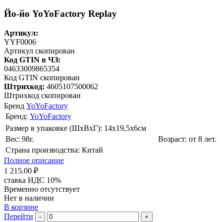
Йо-йо YoYoFactory Replay
Артикул:
YYF0006
Артикул скопирован
Код GTIN в ЧЗ:
04633009865354
Код GTIN скопирован
Штрихкод:
4605107500062
Штрихкод скопирован
Бренд
YoYoFactory
Бренд:
YoYoFactory
Размер в упаковке (ШхВxГ): 14х19,5х6cм
Вес: 98г.
Возраст: от 8 лет.
Страна производства: Китай
Полное описание
1 215.00 ₽
ставка НДС 10%
Временно отсутствует
Нет в наличии
В корзине
Перейти
-
+