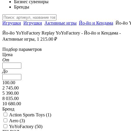
Бизнес сувениры
Бренды
Игрушки
Игрушки
Активные игры
Йо-йо и Кендама
Йо-йо Y
Йо-йо YoYoFactory Replay YoYoFactory - Йо-йо и Кендама -
Активные игры, 1 215.00 ₽
Подбор параметров
Цена
От
До
100.00
2 745.00
5 390.00
8 035.00
10 680.00
Бренд
Action Sports Toys (
1
)
Aero (
3
)
YoYoFactory (
50
)