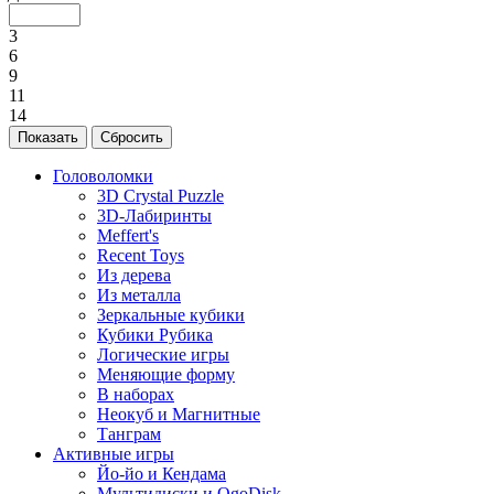
3
6
9
11
14
Головоломки
3D Crystal Puzzle
3D-Лабиринты
Meffert's
Recent Toys
Из дерева
Из металла
Зеркальные кубики
Кубики Рубика
Логические игры
Меняющие форму
В наборах
Неокуб и Магнитные
Танграм
Активные игры
Йо-йо и Кендама
Мультидиски и OgoDisk