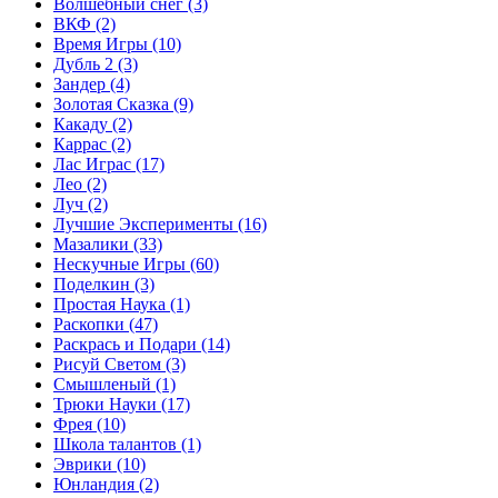
Волшебный снег
(3)
ВКФ
(2)
Время Игры
(10)
Дубль 2
(3)
Зандер
(4)
Золотая Сказка
(9)
Какаду
(2)
Каррас
(2)
Лас Играс
(17)
Лео
(2)
Луч
(2)
Лучшие Эксперименты
(16)
Мазалики
(33)
Нескучные Игры
(60)
Поделкин
(3)
Простая Наука
(1)
Раскопки
(47)
Раскрась и Подари
(14)
Рисуй Светом
(3)
Смышленый
(1)
Трюки Науки
(17)
Фрея
(10)
Школа талантов
(1)
Эврики
(10)
Юнландия
(2)