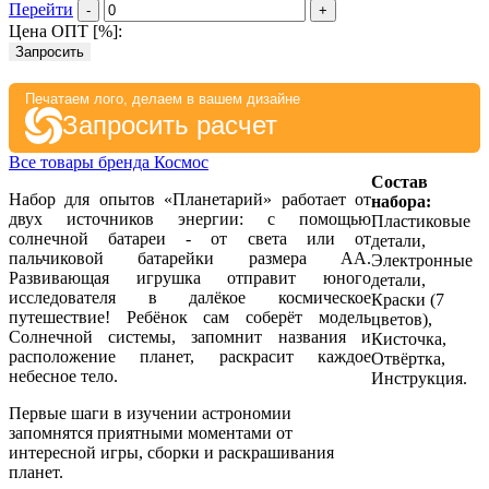
Перейти
-
+
Цена ОПТ [
%
]:
Запросить
Печатаем лого, делаем в вашем дизайне
Запросить расчет
Все товары бренда Космос
Состав
Набор для опытов «Планетарий» работает от
набора:
двух источников энергии: с помощью
Пластиковые
солнечной батареи - от света или от
детали,
пальчиковой батарейки размера AA.
Электронные
Развивающая игрушка отправит юного
детали,
исследователя в далёкое космическое
Краски (7
путешествие! Ребёнок сам соберёт модель
цветов),
Солнечной системы, запомнит названия и
Кисточка,
расположение планет, раскрасит каждое
Отвёртка,
небесное тело.
Инструкция.
Первые шаги в изучении астрономии
запомнятся приятными моментами от
интересной игры, сборки и раскрашивания
планет.