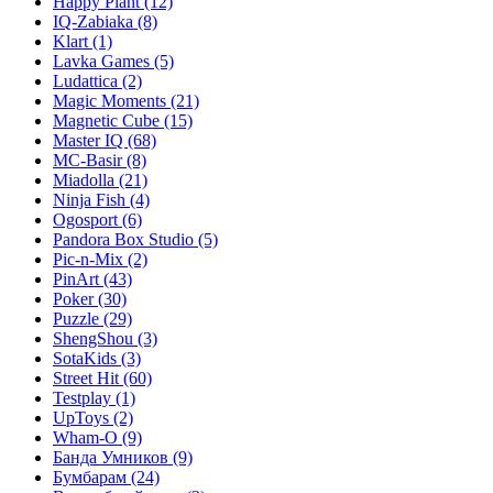
Happy Plant
(12)
IQ-Zabiaka
(8)
Klart
(1)
Lavka Games
(5)
Ludattica
(2)
Magic Moments
(21)
Magnetic Cube
(15)
Master IQ
(68)
MC-Basir
(8)
Miadolla
(21)
Ninja Fish
(4)
Ogosport
(6)
Pandora Box Studio
(5)
Pic-n-Mix
(2)
PinArt
(43)
Poker
(30)
Puzzle
(29)
ShengShou
(3)
SotaKids
(3)
Street Hit
(60)
Testplay
(1)
UpToys
(2)
Wham-O
(9)
Банда Умников
(9)
Бумбарам
(24)