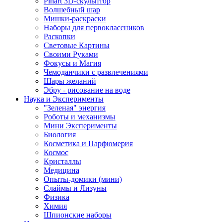
Pinart 3D-скульптор
Волшебный шар
Мишки-раскраски
Наборы для первоклассников
Раскопки
Световые Картины
Своими Руками
Фокусы и Магия
Чемоданчики с развлечениями
Шары желаний
Эбру - рисование на воде
Наука и Эксперименты
"Зеленая" энергия
Роботы и механизмы
Мини Эксперименты
Биология
Косметика и Парфюмерия
Космос
Кристаллы
Медицина
Опыты-домики (мини)
Слаймы и Лизуны
Физика
Химия
Шпионские наборы