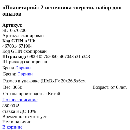
«Планетарий» 2 источника энергии, набор для
опытов
Артикул:
SL10576206
Артикул скопирован
Код GTIN в ЧЗ:
4670314671904
Код GTIN скопирован
Штрихкод:
6900105762060; 4670435315343
Штрихкод скопирован
Бренд
Эврики
Бренд:
Эврики
Размер в упаковке (ШхВxГ): 20х26,5х6cм
Вес: 365г.
Возраст: от 6 лет.
Страна производства: Китай
Полное описание
850.00 ₽
ставка НДС 10%
Временно отсутствует
Нет в наличии
В корзине