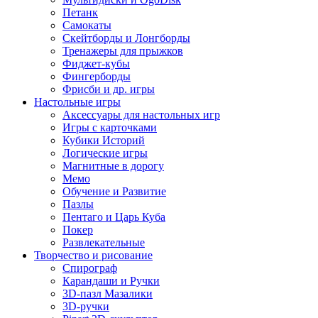
Петанк
Самокаты
Скейтборды и Лонгборды
Тренажеры для прыжков
Фиджет-кубы
Фингерборды
Фрисби и др. игры
Настольные игры
Аксессуары для настольных игр
Игры с карточками
Кубики Историй
Логические игры
Магнитные в дорогу
Мемо
Обучение и Развитие
Пазлы
Пентаго и Царь Куба
Покер
Развлекательные
Творчество и рисование
Спирограф
Карандаши и Ручки
3D-пазл Мазалики
3D-ручки