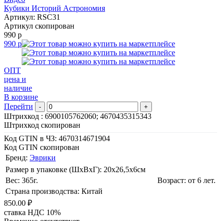
Кубики Историй Астрономия
Артикул: RSC31
Артикул скопирован
990 р
990 р
ОПТ
цена и
наличие
В корзине
Перейти
-
+
Штрихкод :
6900105762060; 4670435315343
Штрихкод скопирован
Код GTIN в ЧЗ:
4670314671904
Код GTIN скопирован
Бренд:
Эврики
Размер в упаковке (ШхВxГ): 20х26,5х6cм
Вес: 365г.
Возраст: от 6 лет.
Страна производства: Китай
850.00 ₽
ставка НДС 10%