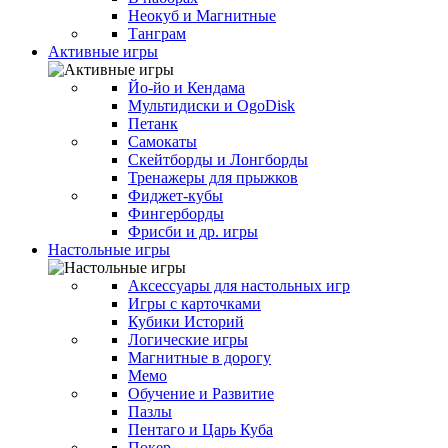
Неокуб и Магнитные
Танграм
Активные игры
Йо-йо и Кендама
Мультидиски и OgoDisk
Петанк
Самокаты
Скейтборды и Лонгборды
Тренажеры для прыжков
Фиджет-кубы
Фингерборды
Фрисби и др. игры
Настольные игры
Аксессуары для настольных игр
Игры с карточками
Кубики Историй
Логические игры
Магнитные в дорогу
Мемо
Обучение и Развитие
Пазлы
Пентаго и Царь Куба
Покер