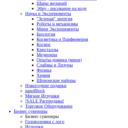
Шары желаний
Эбру - рисование на воде
Наука и Эксперименты
"Зеленая" энергия
Роботы и механизмы
Мини Эксперименты
Биология
Косметика и Парфюмерия
Космос
Кристаллы
Медицина
Опыты-домики (мини)
Слаймы и Лизуны
Физика
Химия
Шпионские наборы
Новогодние подарки
nanoBlock
Мягкие Игрушки
!SALE Распродажа!
Торговое Оборудование
Бизнес сувениры
Бизнес сувениры
Головоломки с лого
Игрушки