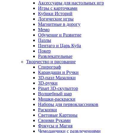
Аксессуары для настольных игр
Игры с карточками
Кубики Историй
Логические игры
Магнитные в дорогу
Мемо
Обучение и Развитие
Пазлы
Пентаго и Царь Куба
Покер
Развлекательные
Творчество и рисование
Спирограф
Карандаши и Ручки
3D-пазл Мазалики
3D-ручки
Pinart 3D-скульптор
Волшебный шар
Мишки-раскраски
Наборы для первоклассников
Раскопки
Световые Картины
Своими Руками
Фокусы и Магия
Чемоданчики с развлечениями