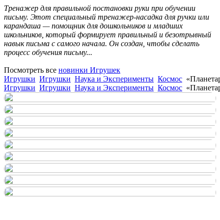
Тренажер для правильной постановки руки при обучении
письму. Этот специальный тренажер-насадка для ручки или
карандаша — помощник для дошкольников и младших
школьников, который формирует правильный и безотрывный
навык письма с самого начала. Он создан, чтобы сделать
процесс обучения письму...
Посмотреть все
новинки Игрушек
Игрушки
Игрушки
Наука и Эксперименты
Космос
«Планетар
Игрушки
Игрушки
Наука и Эксперименты
Космос
«Планетар