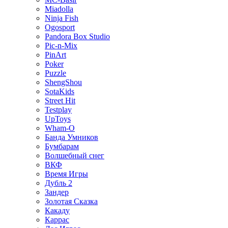
Miadolla
Ninja Fish
Ogosport
Pandora Box Studio
Pic-n-Mix
PinArt
Poker
Puzzle
ShengShou
SotaKids
Street Hit
Testplay
UpToys
Wham-O
Банда Умников
Бумбарам
Волшебный снег
ВКФ
Время Игры
Дубль 2
Зандер
Золотая Сказка
Какаду
Каррас