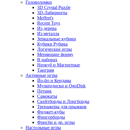
Головоломки
3D Crystal Puzzle
3D-Лабиринты
Meffert's
Recent Toys
Из дерева
Из металла
Зеркальные кубики
Кубики Рубика
Логические игры
Меняющие форму
В наборах
Неокуб и Магнитные
Танграм
Активные игры
Йо-йо и Кендама
Мультидиски и OgoDisk
Петанк
Самокаты
Скейтборды и Лонгборды
Тренажеры для прыжков
Фиджет-кубы
Фингерборды
Фрисби и др. игры
Настольные игры