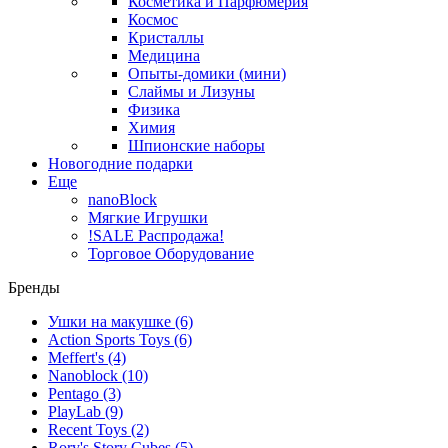
Косметика и Парфюмерия
Космос
Кристаллы
Медицина
Опыты-домики (мини)
Слаймы и Лизуны
Физика
Химия
Шпионские наборы
Новогодние подарки
Еще
nanoBlock
Мягкие Игрушки
!SALE Распродажа!
Торговое Оборудование
Бренды
Ушки на макушке
(6)
Action Sports Toys
(6)
Meffert's
(4)
Nanoblock
(10)
Pentago
(3)
PlayLab
(9)
Recent Toys
(2)
Rory's Story Cubes
(5)