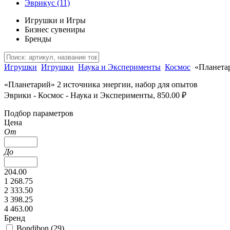
Эврикус
(11)
Игрушки и Игры
Бизнес сувениры
Бренды
Игрушки
Игрушки
Наука и Эксперименты
Космос
«Планетар
«Планетарий» 2 источника энергии, набор для опытов
Эврики - Космос - Наука и Эксперименты, 850.00 ₽
Подбор параметров
Цена
От
До
204.00
1 268.75
2 333.50
3 398.25
4 463.00
Бренд
Bondibon (
29
)