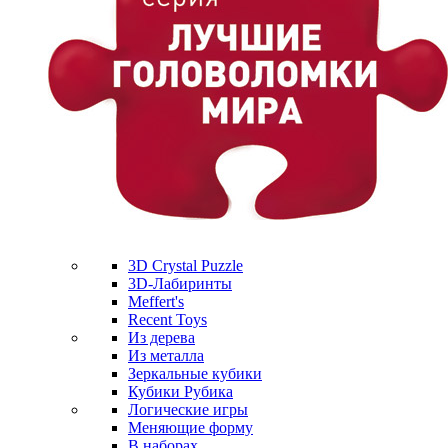
3D Crystal Puzzle
3D-Лабиринты
Meffert's
Recent Toys
Из дерева
Из металла
Зеркальные кубики
Кубики Рубика
Логические игры
Меняющие форму
В наборах