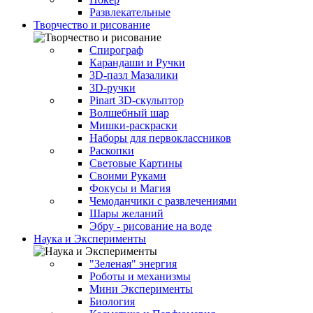
Развлекательные
Творчество и рисование
Спирограф
Карандаши и Ручки
3D-пазл Мазалики
3D-ручки
Pinart 3D-скульптор
Волшебный шар
Мишки-раскраски
Наборы для первоклассников
Раскопки
Световые Картины
Своими Руками
Фокусы и Магия
Чемоданчики с развлечениями
Шары желаний
Эбру - рисование на воде
Наука и Эксперименты
"Зеленая" энергия
Роботы и механизмы
Мини Эксперименты
Биология