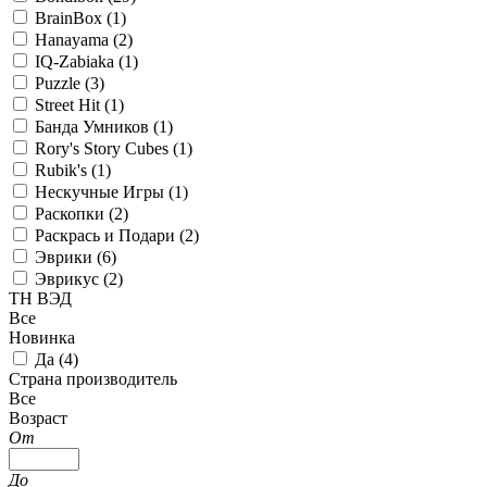
BrainBox (
1
)
Hanayama (
2
)
IQ-Zabiaka (
1
)
Puzzle (
3
)
Street Hit (
1
)
Банда Умников (
1
)
Rory's Story Cubes (
1
)
Rubik's (
1
)
Нескучные Игры (
1
)
Раскопки (
2
)
Раскрась и Подари (
2
)
Эврики (
6
)
Эврикус (
2
)
ТН ВЭД
Все
Новинка
Да (
4
)
Страна производитель
Все
Возраст
От
До