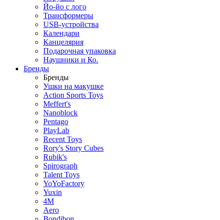
Йо-йо с лого
Трансформеры
USB-устройства
Календари
Канцелярия
Подарочная упаковка
Наушники и Ко.
Бренды
Бренды
Ушки на макушке
Action Sports Toys
Meffert's
Nanoblock
Pentago
PlayLab
Recent Toys
Rory's Story Cubes
Rubik's
Spirograph
Talent Toys
YoYoFactory
Yuxin
4M
Aero
Bondibon