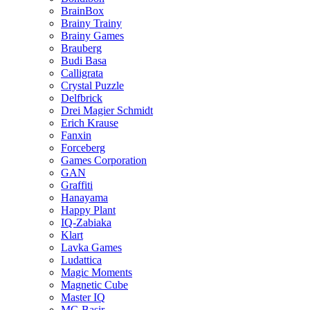
BrainBox
Brainy Trainy
Brainy Games
Brauberg
Budi Basa
Calligrata
Crystal Puzzle
Delfbrick
Drei Magier Schmidt
Erich Krause
Fanxin
Forceberg
Games Corporation
GAN
Graffiti
Hanayama
Happy Plant
IQ-Zabiaka
Klart
Lavka Games
Ludattica
Magic Moments
Magnetic Cube
Master IQ
MC-Basir