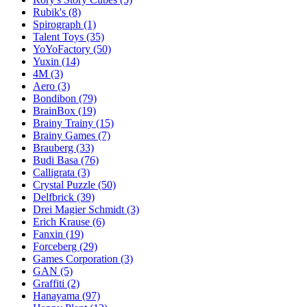
Rubik's
(8)
Spirograph
(1)
Talent Toys
(35)
YoYoFactory
(50)
Yuxin
(14)
4M
(3)
Aero
(3)
Bondibon
(79)
BrainBox
(19)
Brainy Trainy
(15)
Brainy Games
(7)
Brauberg
(33)
Budi Basa
(76)
Calligrata
(3)
Crystal Puzzle
(50)
Delfbrick
(39)
Drei Magier Schmidt
(3)
Erich Krause
(6)
Fanxin
(19)
Forceberg
(29)
Games Corporation
(3)
GAN
(5)
Graffiti
(2)
Hanayama
(97)