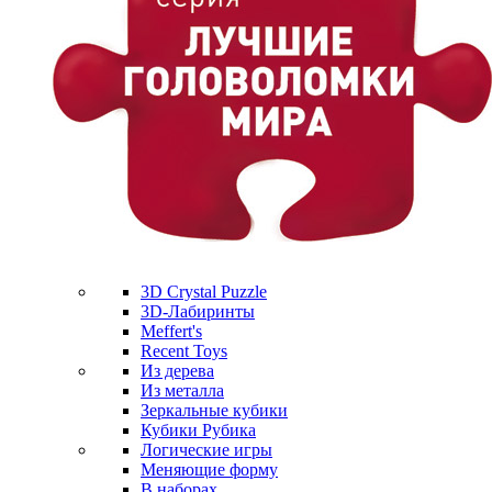
3D Crystal Puzzle
3D-Лабиринты
Meffert's
Recent Toys
Из дерева
Из металла
Зеркальные кубики
Кубики Рубика
Логические игры
Меняющие форму
В наборах