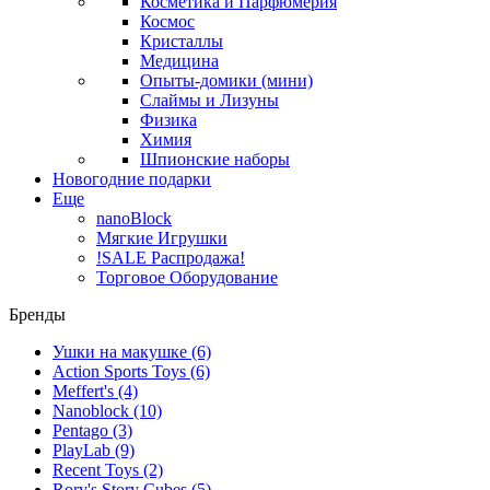
Косметика и Парфюмерия
Космос
Кристаллы
Медицина
Опыты-домики (мини)
Слаймы и Лизуны
Физика
Химия
Шпионские наборы
Новогодние подарки
Еще
nanoBlock
Мягкие Игрушки
!SALE Распродажа!
Торговое Оборудование
Бренды
Ушки на макушке
(6)
Action Sports Toys
(6)
Meffert's
(4)
Nanoblock
(10)
Pentago
(3)
PlayLab
(9)
Recent Toys
(2)
Rory's Story Cubes
(5)