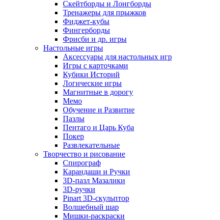
Скейтборды и Лонгборды
Тренажеры для прыжков
Фиджет-кубы
Фингерборды
Фрисби и др. игры
Настольные игры
Аксессуары для настольных игр
Игры с карточками
Кубики Историй
Логические игры
Магнитные в дорогу
Мемо
Обучение и Развитие
Пазлы
Пентаго и Царь Куба
Покер
Развлекательные
Творчество и рисование
Спирограф
Карандаши и Ручки
3D-пазл Мазалики
3D-ручки
Pinart 3D-скульптор
Волшебный шар
Мишки-раскраски