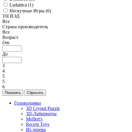
Ludattica (
1
)
Нескучные Игры (
6
)
ТН ВЭД
Все
Страна производитель
Все
Возраст
От
До
3
4
5
5
6
Головоломки
3D Crystal Puzzle
3D-Лабиринты
Meffert's
Recent Toys
Из дерева