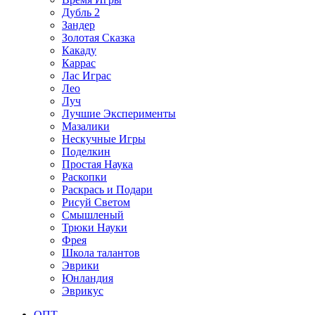
Дубль 2
Зандер
Золотая Сказка
Какаду
Каррас
Лас Играс
Лео
Луч
Лучшие Эксперименты
Мазалики
Нескучные Игры
Поделкин
Простая Наука
Раскопки
Раскрась и Подари
Рисуй Светом
Смышленый
Трюки Науки
Фрея
Школа талантов
Эврики
Юнландия
Эврикус
ОПТ