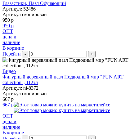
Глазастики, Пазл Обучающий
Артикул: 52486
Артикул скопирован
950 р
950 р
ОПТ
цена и
наличие
В корзине
Перейти
-
+
Видео
Фигурный деревянный пазл Подводный мир "FUN ART
collection", 112эл
Артикул: ni-8372
Артикул скопирован
667 р
667 р
ОПТ
цена и
наличие
В корзине
Перейти
-
+