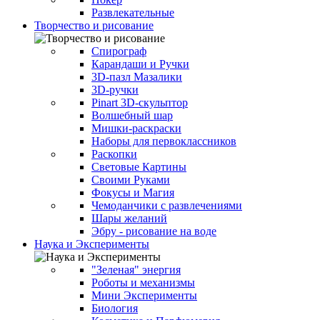
Развлекательные
Творчество и рисование
Спирограф
Карандаши и Ручки
3D-пазл Мазалики
3D-ручки
Pinart 3D-скульптор
Волшебный шар
Мишки-раскраски
Наборы для первоклассников
Раскопки
Световые Картины
Своими Руками
Фокусы и Магия
Чемоданчики с развлечениями
Шары желаний
Эбру - рисование на воде
Наука и Эксперименты
"Зеленая" энергия
Роботы и механизмы
Мини Эксперименты
Биология