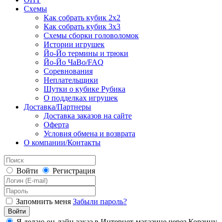
Схемы
Как собрать кубик 2х2
Как собрать кубик 3х3
Схемы сборки головоломок
Истории игрушек
Йо-Йо термины и трюки
Йо-Йо ЧаВо/FAQ
Соревнования
Неплательщики
Шутки о кубике Рубика
О подделках игрушек
Доставка/Партнеры
Доставка заказов на сайте
Оферта
Условия обмена и возврата
О компании/Контакты
Войти
Регистрация
Запомнить меня
Забыли пароль?
Я делаю он-лайн заказ в Интернет-магазине через Корзину