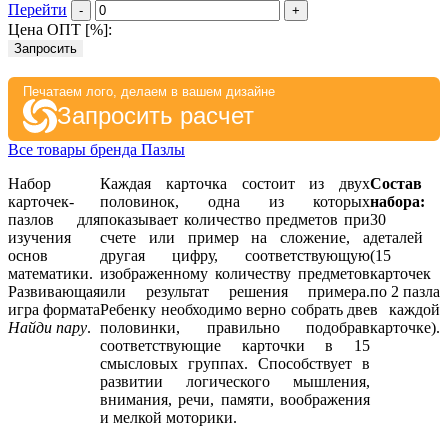
Перейти
-
+
Цена ОПТ [
%
]:
Запросить
Печатаем лого, делаем в вашем дизайне
Запросить расчет
Все товары бренда Пазлы
Набор
Каждая карточка состоит из двух
Состав
карточек-
половинок, одна из которых
набора:
пазлов для
показывает количество предметов при
30
изучения
счете или пример на сложение, а
деталей
основ
другая цифру, соответствующую
(15
математики.
изображенному количеству предметов
карточек
Развивающая
или результат решения примера.
по 2 пазла
игра формата
Ребенку необходимо верно собрать две
в каждой
Найди пару
.
половинки, правильно подобрав
карточке).
соответствующие карточки в 15
смысловых группах. Способствует в
развитии логического мышления,
внимания, речи, памяти, воображения
и мелкой моторики.