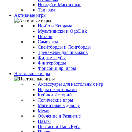
Неокуб и Магнитные
Танграм
Активные игры
Йо-йо и Кендама
Мультидиски и OgoDisk
Петанк
Самокаты
Скейтборды и Лонгборды
Тренажеры для прыжков
Фиджет-кубы
Фингерборды
Фрисби и др. игры
Настольные игры
Аксессуары для настольных игр
Игры с карточками
Кубики Историй
Логические игры
Магнитные в дорогу
Мемо
Обучение и Развитие
Пазлы
Пентаго и Царь Куба
Покер