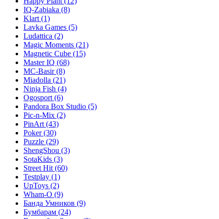
Happy Plant
(12)
IQ-Zabiaka
(8)
Klart
(1)
Lavka Games
(5)
Ludattica
(2)
Magic Moments
(21)
Magnetic Cube
(15)
Master IQ
(68)
MC-Basir
(8)
Miadolla
(21)
Ninja Fish
(4)
Ogosport
(6)
Pandora Box Studio
(5)
Pic-n-Mix
(2)
PinArt
(43)
Poker
(30)
Puzzle
(29)
ShengShou
(3)
SotaKids
(3)
Street Hit
(60)
Testplay
(1)
UpToys
(2)
Wham-O
(9)
Банда Умников
(9)
Бумбарам
(24)