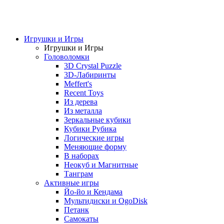
Игрушки и Игры
Игрушки и Игры
Головоломки
3D Crystal Puzzle
3D-Лабиринты
Meffert's
Recent Toys
Из дерева
Из металла
Зеркальные кубики
Кубики Рубика
Логические игры
Меняющие форму
В наборах
Неокуб и Магнитные
Танграм
Активные игры
Йо-йо и Кендама
Мультидиски и OgoDisk
Петанк
Самокаты