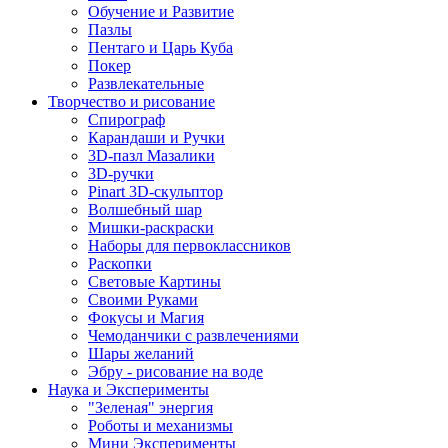
Обучение и Развитие
Пазлы
Пентаго и Царь Куба
Покер
Развлекательные
Творчество и рисование
Спирограф
Карандаши и Ручки
3D-пазл Мазалики
3D-ручки
Pinart 3D-скульптор
Волшебный шар
Мишки-раскраски
Наборы для первоклассников
Раскопки
Световые Картины
Своими Руками
Фокусы и Магия
Чемоданчики с развлечениями
Шары желаний
Эбру - рисование на воде
Наука и Эксперименты
"Зеленая" энергия
Роботы и механизмы
Мини Эксперименты