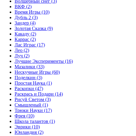
Волшебный снег
(3)
ВКФ
(2)
Время Игры
(10)
Дубль 2
(3)
Зандер
(4)
Золотая Сказка
(9)
Какаду
(2)
Каррас
(2)
Лас Играс
(17)
Лео
(2)
Луч
(2)
Лучшие Эксперименты
(16)
Мазалики
(33)
Нескучные Игры
(60)
Поделкин
(3)
Простая Наука
(1)
Раскопки
(47)
Раскрась и Подари
(14)
Рисуй Светом
(3)
Смышленый
(1)
Трюки Науки
(17)
Фрея
(10)
Школа талантов
(1)
Эврики
(10)
Юнландия
(2)