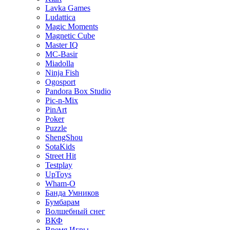
Lavka Games
Ludattica
Magic Moments
Magnetic Cube
Master IQ
MC-Basir
Miadolla
Ninja Fish
Ogosport
Pandora Box Studio
Pic-n-Mix
PinArt
Poker
Puzzle
ShengShou
SotaKids
Street Hit
Testplay
UpToys
Wham-O
Банда Умников
Бумбарам
Волшебный снег
ВКФ
Время Игры