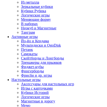
Из металла
Зеркальные кубики
Кубики Рубика
Логические игры
Меняющие форму
В наборах
Неокуб и Магнитные
Танграм
Активные игры
Йо-йо и Кендама
Мультидиски и OgoDisk
Петанк
Самокаты
Скейтборды и Лонгборды
Тренажеры для прыжков
Фиджет-кубы
Фингерборды
Фрисби и др. игры
Настольные игры
Аксессуары для настольных игр
Игры с карточками
Кубики Историй
Логические игры
Магнитные в дорогу
Мемо