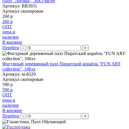
Пазл "Логика", 30х3 части
Артикул: BB3931
Артикул скопирован
260 р
260 р
ОПТ
цена и
наличие
В корзине
Перейти
-
+
Фигурный деревянный пазл Пиратский корабль "FUN ART
collection", 106эл
Артикул: ni-8329
Артикул скопирован
590 р
590 р
ОПТ
цена и
наличие
В корзине
Перейти
-
+