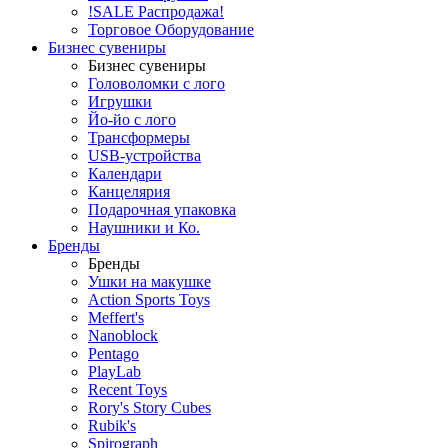
!SALE Распродажа!
Торговое Оборудование
Бизнес сувениры
Бизнес сувениры
Головоломки с лого
Игрушки
Йо-йо с лого
Трансформеры
USB-устройства
Календари
Канцелярия
Подарочная упаковка
Наушники и Ко.
Бренды
Бренды
Ушки на макушке
Action Sports Toys
Meffert's
Nanoblock
Pentago
PlayLab
Recent Toys
Rory's Story Cubes
Rubik's
Spirograph