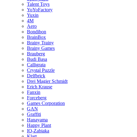
Talent Toys
YoYoFactory
Yuxin
4M
Aero
Bondibon
BrainBox
Brainy Trainy
Brainy Games
Brauberg
Budi Basa
Calligrata
Crystal Puzzle
Delfbrick
Drei Magier Schmidt
Erich Krause
Fanxin
Forceberg
Games Corporation
GAN
Graffiti
Hanayama
Happy Plant
IQ-Zabiaka
Klart