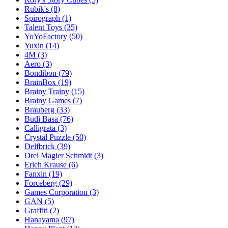
Rubik's
(8)
Spirograph
(1)
Talent Toys
(35)
YoYoFactory
(50)
Yuxin
(14)
4M
(3)
Aero
(3)
Bondibon
(79)
BrainBox
(19)
Brainy Trainy
(15)
Brainy Games
(7)
Brauberg
(33)
Budi Basa
(76)
Calligrata
(3)
Crystal Puzzle
(50)
Delfbrick
(39)
Drei Magier Schmidt
(3)
Erich Krause
(6)
Fanxin
(19)
Forceberg
(29)
Games Corporation
(3)
GAN
(5)
Graffiti
(2)
Hanayama
(97)