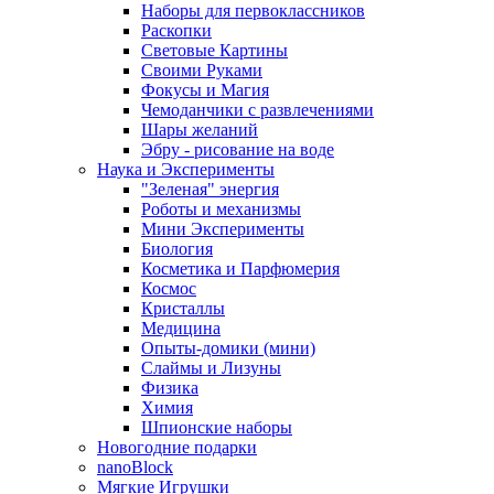
Наборы для первоклассников
Раскопки
Световые Картины
Своими Руками
Фокусы и Магия
Чемоданчики с развлечениями
Шары желаний
Эбру - рисование на воде
Наука и Эксперименты
"Зеленая" энергия
Роботы и механизмы
Мини Эксперименты
Биология
Косметика и Парфюмерия
Космос
Кристаллы
Медицина
Опыты-домики (мини)
Слаймы и Лизуны
Физика
Химия
Шпионские наборы
Новогодние подарки
nanoBlock
Мягкие Игрушки