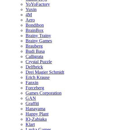
YoYoFactory
Yuxin
4M
Aero
Bondibon
BrainBox
Brainy Trainy
Brainy Games
Brauberg
Budi Basa
Calligrata
Crystal Puzzle
Delfbrick
Drei Magier Schmidt
Erich Krause
Fanxin
Forceberg
Games Corporation
GAN
Graffiti
Hanayama
Happy Plant
IQ-Zabiaka
Klart
Lavka Games