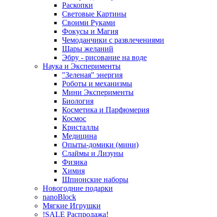
Раскопки
Световые Картины
Своими Руками
Фокусы и Магия
Чемоданчики с развлечениями
Шары желаний
Эбру - рисование на воде
Наука и Эксперименты
"Зеленая" энергия
Роботы и механизмы
Мини Эксперименты
Биология
Косметика и Парфюмерия
Космос
Кристаллы
Медицина
Опыты-домики (мини)
Слаймы и Лизуны
Физика
Химия
Шпионские наборы
Новогодние подарки
nanoBlock
Мягкие Игрушки
!SALE Распродажа!