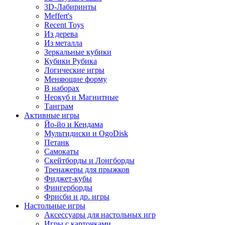
3D-Лабиринты
Meffert's
Recent Toys
Из дерева
Из металла
Зеркальные кубики
Кубики Рубика
Логические игры
Меняющие форму
В наборах
Неокуб и Магнитные
Танграм
Активные игры
Йо-йо и Кендама
Мультидиски и OgoDisk
Петанк
Самокаты
Скейтборды и Лонгборды
Тренажеры для прыжков
Фиджет-кубы
Фингерборды
Фрисби и др. игры
Настольные игры
Аксессуары для настольных игр
Игры с карточками