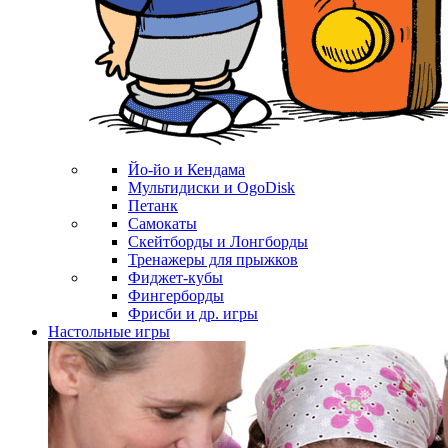
Йо-йо и Кендама
Мультидиски и OgoDisk
Петанк
Самокаты
Скейтборды и Лонгборды
Тренажеры для прыжков
Фиджет-кубы
Фингерборды
Фрисби и др. игры
Настольные игры