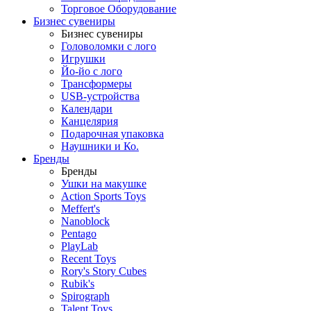
Торговое Оборудование
Бизнес сувениры
Бизнес сувениры
Головоломки с лого
Игрушки
Йо-йо с лого
Трансформеры
USB-устройства
Календари
Канцелярия
Подарочная упаковка
Наушники и Ко.
Бренды
Бренды
Ушки на макушке
Action Sports Toys
Meffert's
Nanoblock
Pentago
PlayLab
Recent Toys
Rory's Story Cubes
Rubik's
Spirograph
Talent Toys