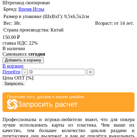
Штрихкод скопирован
Бренд:
Время Игры
Размер в упаковке (ШхВxГ): 9,5х6,5х2cм
Вес: 38г.
Возраст: от 14 лет.
Страна производства: Китай
150.00 ₽
ставка НДС 22%
В наличии
Самовывоз:
сегодня
Добавить в корзину
В корзине
Перейти
-
+
Цена ОПТ [
%
]:
Запросить
Печатаем лого, делаем в вашем дизайне
Запросить расчет
Профессионалы и игроки-любители знают, что для покера
лучше использовать карты из пластика. Чем выше их
качество, тем большее количество циклов раздачи и
перетасовки они выдержат, и вам не придётся выкидывать