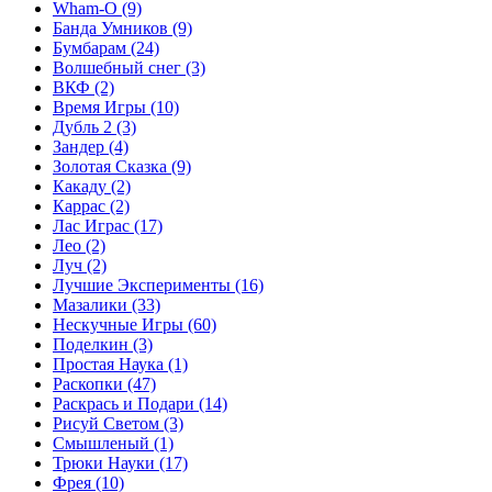
Wham-O
(9)
Банда Умников
(9)
Бумбарам
(24)
Волшебный снег
(3)
ВКФ
(2)
Время Игры
(10)
Дубль 2
(3)
Зандер
(4)
Золотая Сказка
(9)
Какаду
(2)
Каррас
(2)
Лас Играс
(17)
Лео
(2)
Луч
(2)
Лучшие Эксперименты
(16)
Мазалики
(33)
Нескучные Игры
(60)
Поделкин
(3)
Простая Наука
(1)
Раскопки
(47)
Раскрась и Подари
(14)
Рисуй Светом
(3)
Смышленый
(1)
Трюки Науки
(17)
Фрея
(10)