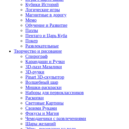
Кубики Историй
Логические игры
Магнитные в дорогу
Мемо
Обучение и Развитие
Пазлы
Пентаго и Царь Куба
Покер
Развлекательные
Творчество и рисование
Спирограф
Карандаши и Ручки
3D-пазл Мазалики
3D-ручки
Pinart 3D-скульптор
Волшебный шар
Мишки-раскраски
Наборы для первоклассников
Раскопки
Световые Картины
Своими Руками
Фокусы и Магия
Чемоданчики с развлечениями
Шары желаний
Эбру - рисование на воде