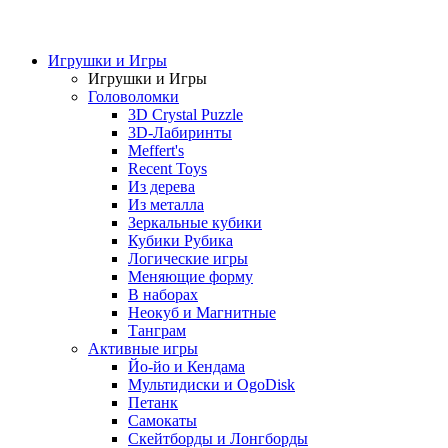
Игрушки и Игры
Игрушки и Игры
Головоломки
3D Crystal Puzzle
3D-Лабиринты
Meffert's
Recent Toys
Из дерева
Из металла
Зеркальные кубики
Кубики Рубика
Логические игры
Меняющие форму
В наборах
Неокуб и Магнитные
Танграм
Активные игры
Йо-йо и Кендама
Мультидиски и OgoDisk
Петанк
Самокаты
Скейтборды и Лонгборды