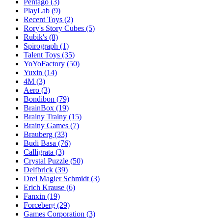
Pentago
(3)
PlayLab
(9)
Recent Toys
(2)
Rory's Story Cubes
(5)
Rubik's
(8)
Spirograph
(1)
Talent Toys
(35)
YoYoFactory
(50)
Yuxin
(14)
4M
(3)
Aero
(3)
Bondibon
(79)
BrainBox
(19)
Brainy Trainy
(15)
Brainy Games
(7)
Brauberg
(33)
Budi Basa
(76)
Calligrata
(3)
Crystal Puzzle
(50)
Delfbrick
(39)
Drei Magier Schmidt
(3)
Erich Krause
(6)
Fanxin
(19)
Forceberg
(29)
Games Corporation
(3)