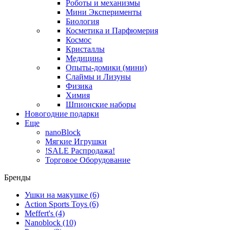
Роботы и механизмы
Мини Эксперименты
Биология
Косметика и Парфюмерия
Космос
Кристаллы
Медицина
Опыты-домики (мини)
Слаймы и Лизуны
Физика
Химия
Шпионские наборы
Новогодние подарки
Еще
nanoBlock
Мягкие Игрушки
!SALE Распродажа!
Торговое Оборудование
Бренды
Ушки на макушке
(6)
Action Sports Toys
(6)
Meffert's
(4)
Nanoblock
(10)