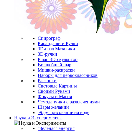
Спирограф
Карандаши и Ручки
3D-пазл Мазалики
3D-ручки
Pinart 3D-скульптор
Волшебный шар
Мишки-раскраски
Наборы для первоклассников
Раскопки
Световые Картины
Своими Руками
Фокусы и Магия
Чемоданчики с развлечениями
Шары желаний
Эбру - рисование на воде
Наука и Эксперименты
"Зеленая" энергия