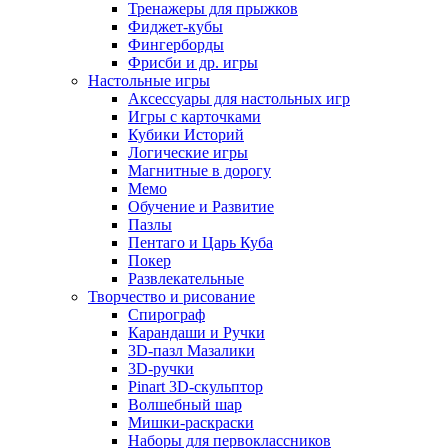
Тренажеры для прыжков
Фиджет-кубы
Фингерборды
Фрисби и др. игры
Настольные игры
Аксессуары для настольных игр
Игры с карточками
Кубики Историй
Логические игры
Магнитные в дорогу
Мемо
Обучение и Развитие
Пазлы
Пентаго и Царь Куба
Покер
Развлекательные
Творчество и рисование
Спирограф
Карандаши и Ручки
3D-пазл Мазалики
3D-ручки
Pinart 3D-скульптор
Волшебный шар
Мишки-раскраски
Наборы для первоклассников