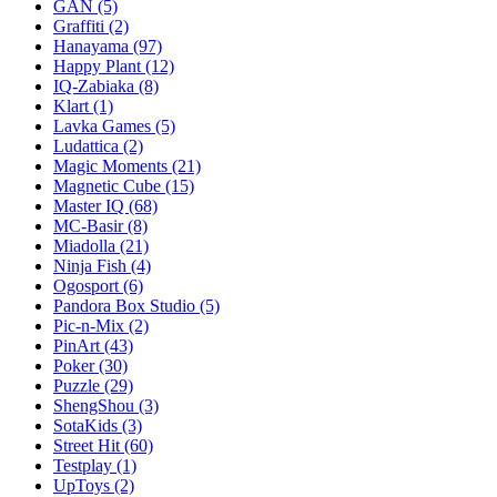
GAN
(5)
Graffiti
(2)
Hanayama
(97)
Happy Plant
(12)
IQ-Zabiaka
(8)
Klart
(1)
Lavka Games
(5)
Ludattica
(2)
Magic Moments
(21)
Magnetic Cube
(15)
Master IQ
(68)
MC-Basir
(8)
Miadolla
(21)
Ninja Fish
(4)
Ogosport
(6)
Pandora Box Studio
(5)
Pic-n-Mix
(2)
PinArt
(43)
Poker
(30)
Puzzle
(29)
ShengShou
(3)
SotaKids
(3)
Street Hit
(60)
Testplay
(1)
UpToys
(2)