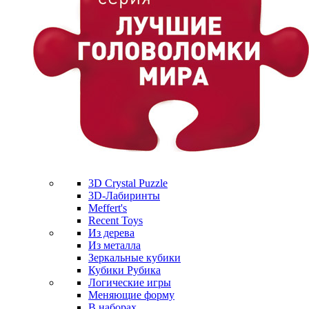
3D Crystal Puzzle
3D-Лабиринты
Meffert's
Recent Toys
Из дерева
Из металла
Зеркальные кубики
Кубики Рубика
Логические игры
Меняющие форму
В наборах