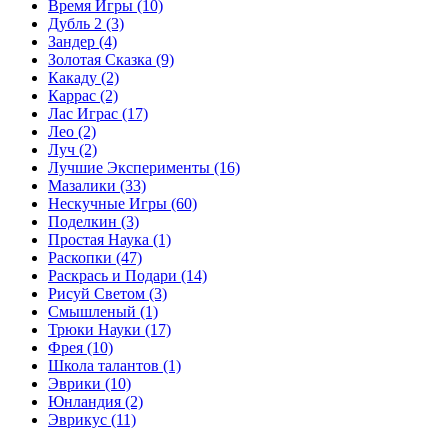
Время Игры
(10)
Дубль 2
(3)
Зандер
(4)
Золотая Сказка
(9)
Какаду
(2)
Каррас
(2)
Лас Играс
(17)
Лео
(2)
Луч
(2)
Лучшие Эксперименты
(16)
Мазалики
(33)
Нескучные Игры
(60)
Поделкин
(3)
Простая Наука
(1)
Раскопки
(47)
Раскрась и Подари
(14)
Рисуй Светом
(3)
Смышленый
(1)
Трюки Науки
(17)
Фрея
(10)
Школа талантов
(1)
Эврики
(10)
Юнландия
(2)
Эврикус
(11)