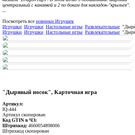
центральный с канавкой и 2 по бокам для накладок-"крыльев".
...
Посмотреть все
новинки Игрушек
Игрушки
Игрушки
Настольные игры
Развлекательные
"Дыря
Игрушки
Игрушки
Настольные игры
Развлекательные
"Дыря
"Дырявый носок", Карточная игра
Артикул:
IQ-444
Артикул скопирован
Код GTIN в ЧЗ:
Штрихкод:
4660054898006
Штрихкод скопирован