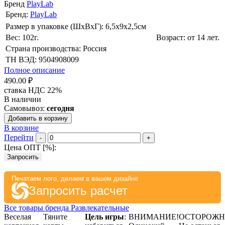
Бренд
PlayLab
Бренд:
PlayLab
Размер в упаковке (ШхВxГ): 6,5х9х2,5cм
Вес: 102г.
Возраст: от 14 лет.
Страна производства: Россия
ТН ВЭД: 9504908009
Полное описание
490.00 ₽
ставка НДС 22%
В наличии
Самовывоз:
сегодня
Добавить в корзину
В корзине
Перейти
-
+
Цена ОПТ [
%
]:
Запросить
Печатаем лого, делаем в вашем дизайне
Запросить расчет
Все товары бренда Развлекательные
Веселая
Тяните
Цель игры
:
ВНИМАНИЕ!
ОСТОРОЖН