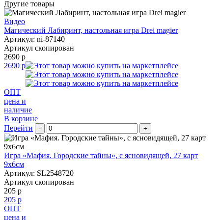
Другие товары
Видео
Магический Лабиринт, настольная игра Drei magier
Артикул: ni-87140
Артикул скопирован
2690 р
2690 р
ОПТ
цена и
наличие
В корзине
Перейти
-
+
Игра «Мафия. Городские тайны», с ясновидящей, 27 карт
9х6см
Артикул: SL2548720
Артикул скопирован
205 р
205 р
ОПТ
цена и