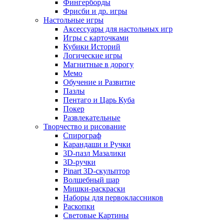
Фингерборды
Фрисби и др. игры
Настольные игры
Аксессуары для настольных игр
Игры с карточками
Кубики Историй
Логические игры
Магнитные в дорогу
Мемо
Обучение и Развитие
Пазлы
Пентаго и Царь Куба
Покер
Развлекательные
Творчество и рисование
Спирограф
Карандаши и Ручки
3D-пазл Мазалики
3D-ручки
Pinart 3D-скульптор
Волшебный шар
Мишки-раскраски
Наборы для первоклассников
Раскопки
Световые Картины