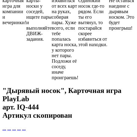
карточная
карты-
избавиться
Одинокий
Не останься
игра для
носки у
от всех карт
носок где-то
наедине с
компании
соседей,
на руках,
рядом. Если
дырявым
и
ищите пары
собирая
ты его
носком. Это
вечеринки!
и
пары. Хуже
вытянул, то
будет
выполняйте
всего, если
постарайся
проигрыш!
ДВИЖ-
тебе
скорее
задания.
попалась
избавиться от
карта носка,
этой находки.
у которого
нет пары.
Подложи её
соседу,
иначе
проиграешь!
"Дырявый носок", Карточная игра
PlayLab
арт.
IQ-444
Артикул скопирован
...
...
...
...
...