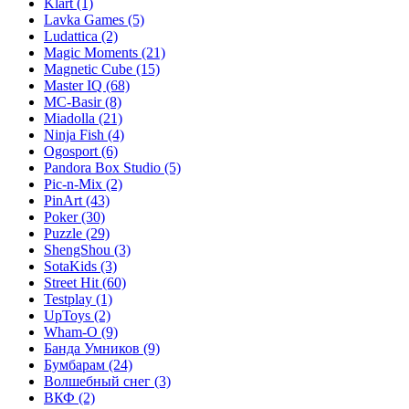
Klart
(1)
Lavka Games
(5)
Ludattica
(2)
Magic Moments
(21)
Magnetic Cube
(15)
Master IQ
(68)
MC-Basir
(8)
Miadolla
(21)
Ninja Fish
(4)
Ogosport
(6)
Pandora Box Studio
(5)
Pic-n-Mix
(2)
PinArt
(43)
Poker
(30)
Puzzle
(29)
ShengShou
(3)
SotaKids
(3)
Street Hit
(60)
Testplay
(1)
UpToys
(2)
Wham-O
(9)
Банда Умников
(9)
Бумбарам
(24)
Волшебный снег
(3)
ВКФ
(2)