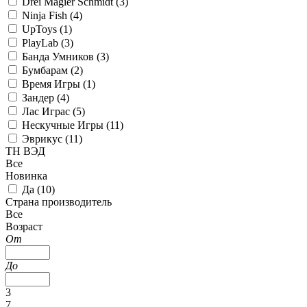
Drei Magier Schmidt (
3
)
Ninja Fish (
4
)
UpToys (
1
)
PlayLab (
3
)
Банда Умников (
3
)
Бумбарам (
2
)
Время Игры (
1
)
Зандер (
4
)
Лас Играс (
5
)
Нескучные Игры (
11
)
Эврикус (
11
)
ТН ВЭД
Все
Новинка
Да (
10
)
Страна производитель
Все
Возраст
От
До
3
7