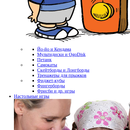
Йо-йо и Кендама
Мультидиски и OgoDisk
Петанк
Самокаты
Скейтборды и Лонгборды
Тренажеры для прыжков
Фиджет-кубы
Фингерборды
Фрисби и др. игры
Настольные игры