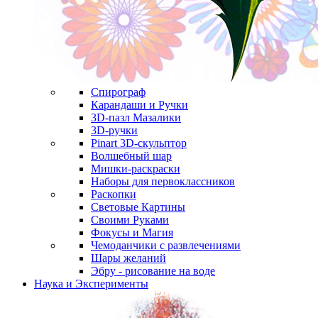
Спирограф
Карандаши и Ручки
3D-пазл Мазалики
3D-ручки
Pinart 3D-скульптор
Волшебный шар
Мишки-раскраски
Наборы для первоклассников
Раскопки
Световые Картины
Своими Руками
Фокусы и Магия
Чемоданчики с развлечениями
Шары желаний
Эбру - рисование на воде
Наука и Эксперименты