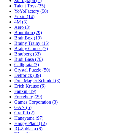
Spirograph
(1)
Talent Toys
(35)
YoYoFactory
(50)
Yuxin
(14)
4M
(3)
Aero
(3)
Bondibon
(79)
BrainBox
(19)
Brainy Trainy
(15)
Brainy Games
(7)
Brauberg
(33)
Budi Basa
(76)
Calligrata
(3)
Crystal Puzzle
(50)
Delfbrick
(39)
Drei Magier Schmidt
(3)
Erich Krause
(6)
Fanxin
(19)
Forceberg
(29)
Games Corporation
(3)
GAN
(5)
Graffiti
(2)
Hanayama
(97)
Happy Plant
(12)
IQ-Zabiaka
(8)