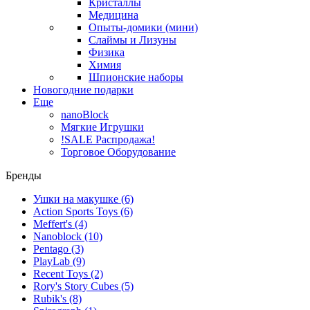
Кристаллы
Медицина
Опыты-домики (мини)
Слаймы и Лизуны
Физика
Химия
Шпионские наборы
Новогодние подарки
Еще
nanoBlock
Мягкие Игрушки
!SALE Распродажа!
Торговое Оборудование
Бренды
Ушки на макушке
(6)
Action Sports Toys
(6)
Meffert's
(4)
Nanoblock
(10)
Pentago
(3)
PlayLab
(9)
Recent Toys
(2)
Rory's Story Cubes
(5)
Rubik's
(8)