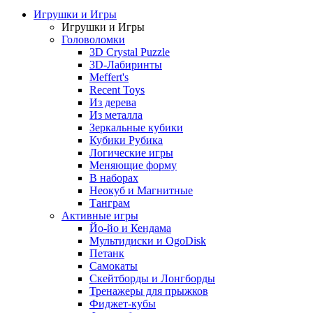
Игрушки и Игры
Игрушки и Игры
Головоломки
3D Crystal Puzzle
3D-Лабиринты
Meffert's
Recent Toys
Из дерева
Из металла
Зеркальные кубики
Кубики Рубика
Логические игры
Меняющие форму
В наборах
Неокуб и Магнитные
Танграм
Активные игры
Йо-йо и Кендама
Мультидиски и OgoDisk
Петанк
Самокаты
Скейтборды и Лонгборды
Тренажеры для прыжков
Фиджет-кубы