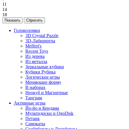
11
14
18
Головоломки
3D Crystal Puzzle
3D-Лабиринты
Meffert's
Recent Toys
Из дерева
Из металла
Зеркальные кубики
Кубики Рубика
Логические игры
Меняющие форму
В наборах
Неокуб и Магнитные
Танграм
Активные игры
Йо-йо и Кендама
Мультидиски и OgoDisk
Петанк
Самокаты
Скейтборды и Лонгборды