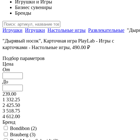
Игрушки и Игры
Бизнес сувениры
Бренды
Игрушки
Игрушки
Настольные игры
Развлекательные
"Дыря
"Дырявый носок", Карточная игра PlayLab - Игры с
карточками - Настольные игры, 490.00 ₽
Подбор параметров
Цена
От
До
239.00
1 332.25
2 425.50
3 518.75
4 612.00
Бренд
Bondibon (
2
)
Brauberg (
3
)