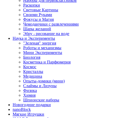
Наборы для первоклассников
Раскопки
Световые Картины
Своими Руками
Фокусы и Магия
Чемоданчики с развлечениями
Шары желаний
Эбру - рисование на воде
Наука и Эксперименты
"Зеленая" энергия
Роботы и механизмы
Мини Эксперименты
Биология
Косметика и Парфюмерия
Космос
Кристаллы
Медицина
Опыты-домики (мини)
Слаймы и Лизуны
Физика
Химия
Шпионские наборы
Новогодние подарки
nanoBlock
Мягкие Игрушки