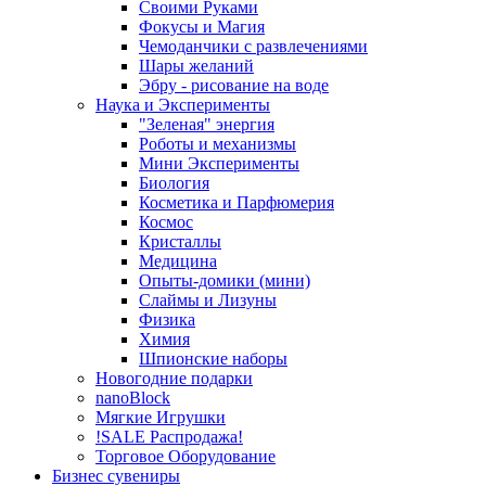
Своими Руками
Фокусы и Магия
Чемоданчики с развлечениями
Шары желаний
Эбру - рисование на воде
Наука и Эксперименты
"Зеленая" энергия
Роботы и механизмы
Мини Эксперименты
Биология
Косметика и Парфюмерия
Космос
Кристаллы
Медицина
Опыты-домики (мини)
Слаймы и Лизуны
Физика
Химия
Шпионские наборы
Новогодние подарки
nanoBlock
Мягкие Игрушки
!SALE Распродажа!
Торговое Оборудование
Бизнес сувениры