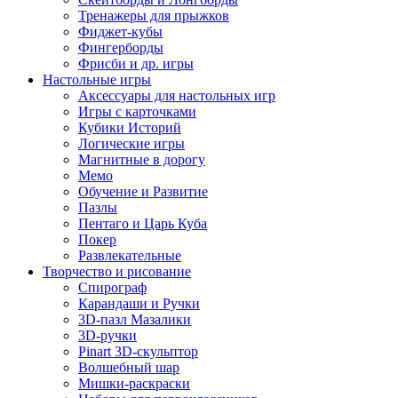
Тренажеры для прыжков
Фиджет-кубы
Фингерборды
Фрисби и др. игры
Настольные игры
Аксессуары для настольных игр
Игры с карточками
Кубики Историй
Логические игры
Магнитные в дорогу
Мемо
Обучение и Развитие
Пазлы
Пентаго и Царь Куба
Покер
Развлекательные
Творчество и рисование
Спирограф
Карандаши и Ручки
3D-пазл Мазалики
3D-ручки
Pinart 3D-скульптор
Волшебный шар
Мишки-раскраски