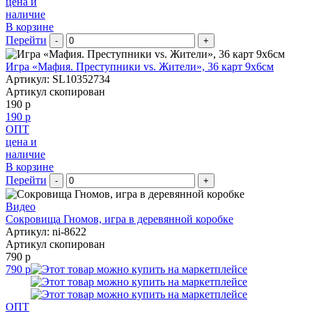
цена и
наличие
В корзине
Перейти
-
+
Игра «Мафия. Преступники vs. Жители», 36 карт 9х6см
Артикул: SL10352734
Артикул скопирован
190 р
190 р
ОПТ
цена и
наличие
В корзине
Перейти
-
+
Видео
Сокровища Гномов, игра в деревянной коробке
Артикул: ni-8622
Артикул скопирован
790 р
790 р
ОПТ