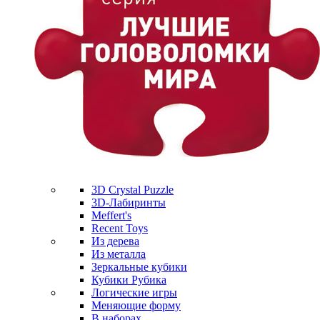
3D Crystal Puzzle
3D-Лабиринты
Meffert's
Recent Toys
Из дерева
Из металла
Зеркальные кубики
Кубики Рубика
Логические игры
Меняющие форму
В наборах