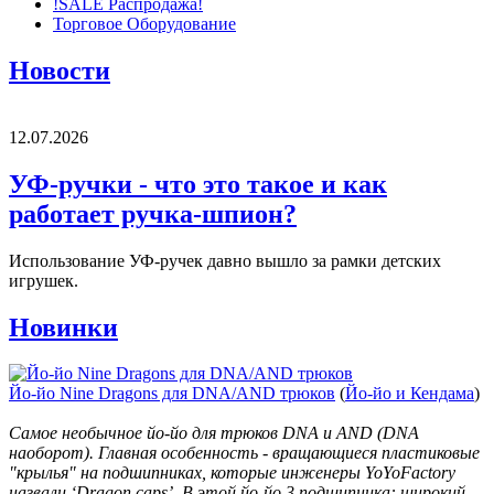
!SALE Распродажа!
Торговое Оборудование
Новости
12.07.2026
УФ-ручки - что это такое и как
работает ручка-шпион?
Использование УФ-ручек давно вышло за рамки детских
игрушек.
Новинки
Йо-йо Nine Dragons для DNA/AND трюков
(
Йо-йо и Кендама
)
Самое необычное йо-йо для трюков DNA и AND (DNA
наоборот). Главная особенность - вращающиеся пластиковые
"крылья" на подшипниках, которые инженеры YoYoFactory
назвали ‘Dragon caps’. В этой йо-йо 3 подшипника: широкий