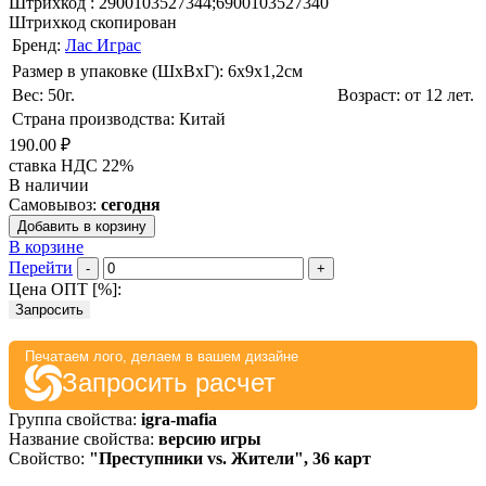
Штрихкод :
2900103527344;6900103527340
Штрихкод скопирован
Бренд:
Лас Играс
Размер в упаковке (ШхВxГ): 6х9х1,2cм
Вес: 50г.
Возраст: от 12 лет.
Страна производства: Китай
190.00 ₽
ставка НДС 22%
В наличии
Самовывоз:
сегодня
Добавить в корзину
В корзине
Перейти
-
+
Цена ОПТ [
%
]:
Запросить
Печатаем лого, делаем в вашем дизайне
Запросить расчет
Группа свойства:
igra-mafia
Название свойства:
версию игры
Свойство:
"Преступники vs. Жители", 36 карт