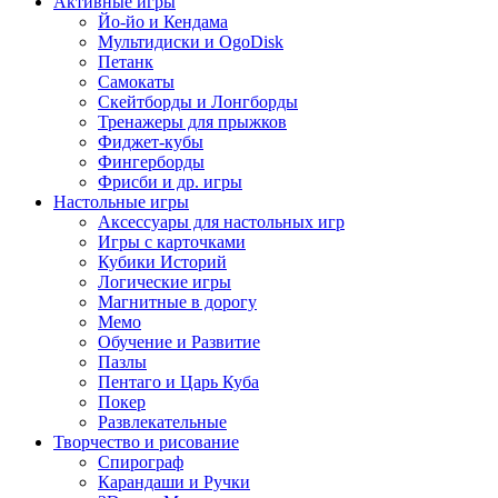
Активные игры
Йо-йо и Кендама
Мультидиски и OgoDisk
Петанк
Самокаты
Скейтборды и Лонгборды
Тренажеры для прыжков
Фиджет-кубы
Фингерборды
Фрисби и др. игры
Настольные игры
Аксессуары для настольных игр
Игры с карточками
Кубики Историй
Логические игры
Магнитные в дорогу
Мемо
Обучение и Развитие
Пазлы
Пентаго и Царь Куба
Покер
Развлекательные
Творчество и рисование
Спирограф
Карандаши и Ручки