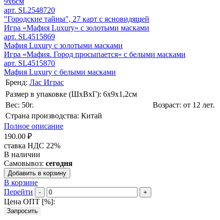
9х6см
арт. SL2548720
"Городские тайны", 27 карт с ясновидящей
Игра «Мафия Luxury» с золотыми масками
арт. SL4515869
Мафия Luxury с золотыми масками
Игра «Мафия. Город просыпается» с белыми масками
арт. SL4515870
Мафия Luxury с белыми масками
Бренд:
Лас Играс
Размер в упаковке (ШхВxГ): 6х9х1,2cм
Вес: 50г.
Возраст: от 12 лет.
Страна производства: Китай
Полное описание
190.00 ₽
ставка НДС 22%
В наличии
Самовывоз:
сегодня
Добавить в корзину
В корзине
Перейти
-
+
Цена ОПТ [
%
]:
Запросить