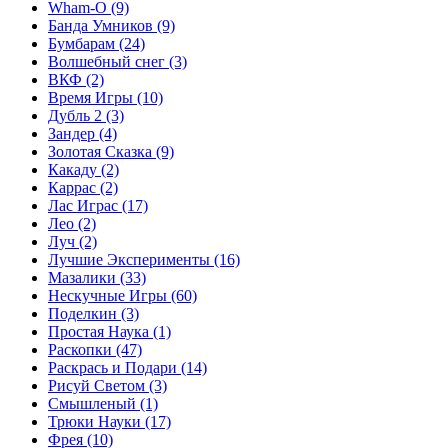
Wham-O
(9)
Банда Умников
(9)
Бумбарам
(24)
Волшебный снег
(3)
ВКФ
(2)
Время Игры
(10)
Дубль 2
(3)
Зандер
(4)
Золотая Сказка
(9)
Какаду
(2)
Каррас
(2)
Лас Играс
(17)
Лео
(2)
Луч
(2)
Лучшие Эксперименты
(16)
Мазалики
(33)
Нескучные Игры
(60)
Поделкин
(3)
Простая Наука
(1)
Раскопки
(47)
Раскрась и Подари
(14)
Рисуй Светом
(3)
Смышленый
(1)
Трюки Науки
(17)
Фрея
(10)