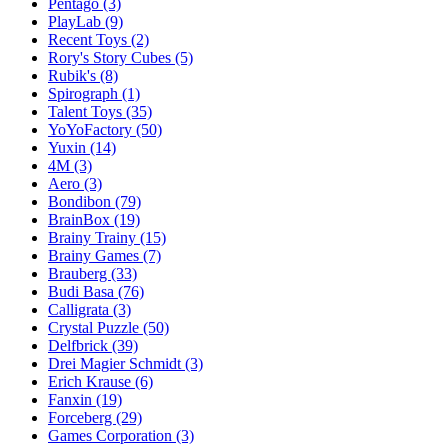
Pentago
(3)
PlayLab
(9)
Recent Toys
(2)
Rory's Story Cubes
(5)
Rubik's
(8)
Spirograph
(1)
Talent Toys
(35)
YoYoFactory
(50)
Yuxin
(14)
4M
(3)
Aero
(3)
Bondibon
(79)
BrainBox
(19)
Brainy Trainy
(15)
Brainy Games
(7)
Brauberg
(33)
Budi Basa
(76)
Calligrata
(3)
Crystal Puzzle
(50)
Delfbrick
(39)
Drei Magier Schmidt
(3)
Erich Krause
(6)
Fanxin
(19)
Forceberg
(29)
Games Corporation
(3)