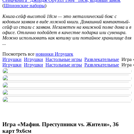
Сейф-книга "Джордж Оруэлл 1984" 18см, кодовый замок
(
Шпионские наборы
)
Книга-сейф высотой 18см — это металлический бокс с
кодовым замком в виде ложной книги. Домашний компактный-
сейф из стали с замком. Незаметен на книжной полке дома и в
офисе. Отлично подойдет в качестве подарка или сувенира.
Можно использовать как копилку или потайное хранилище для
...
Посмотреть все
новинки Игрушек
Игрушки
Игрушки
Настольные игры
Развлекательные
Игра 
Игрушки
Игрушки
Настольные игры
Развлекательные
Игра 
Игра «Мафия. Преступники vs. Жители», 36
карт 9х6см