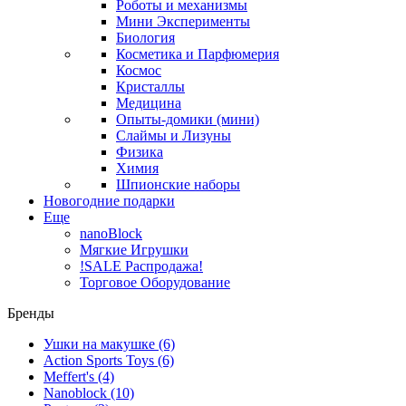
Роботы и механизмы
Мини Эксперименты
Биология
Косметика и Парфюмерия
Космос
Кристаллы
Медицина
Опыты-домики (мини)
Слаймы и Лизуны
Физика
Химия
Шпионские наборы
Новогодние подарки
Еще
nanoBlock
Мягкие Игрушки
!SALE Распродажа!
Торговое Оборудование
Бренды
Ушки на макушке
(6)
Action Sports Toys
(6)
Meffert's
(4)
Nanoblock
(10)