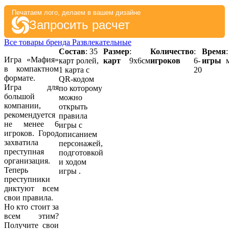
Печатаем лого, делаем в вашем дизайне
Запросить расчет
Все товары бренда Развлекательные
Состав
: 35
Размер
:
Количество
:
Время
Игра «Мафия»
карт ролей,
карт
9х6см
игроков
6-
игры
в компактном
1 карта с
20
формате.
QR-кодом
Игра для
по которому
большой
можно
компании,
открыть
рекомендуется
правила
не менее 6
игры с
игроков. Город
описанием
захватила
персонажей,
преступная
подготовкой
организация.
и ходом
Теперь
игры .
преступники
диктуют всем
свои правила.
Но кто стоит за
всем этим?
Получите свои