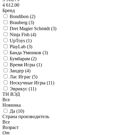
4 612.00
Бренд
Bondibon (
2
)
Brauberg (
3
)
Drei Magier Schmidt (
3
)
Ninja Fish (
4
)
UpToys (
1
)
PlayLab (
3
)
Банда Умников (
3
)
Бумбарам (
2
)
Время Игры (
1
)
Зандер (
4
)
Лас Играс (
5
)
Нескучные Игры (
11
)
Эврикус (
11
)
ТН ВЭД
Все
Новинка
Да (
10
)
Страна производитель
Все
Возраст
От