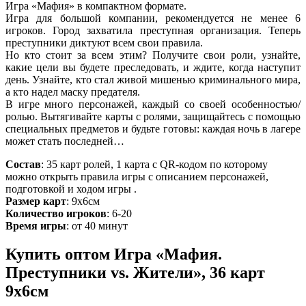
Игра «Мафия» в компактном формате.
Игра для большой компании, рекомендуется не менее 6
игроков. Город захватила преступная организация. Теперь
преступники диктуют всем свои правила.
Но кто стоит за всем этим? Получите свои роли, узнайте,
какие цели вы будете преследовать, и ждите, когда наступит
день. Узнайте, кто стал живой мишенью криминального мира,
а кто надел маску предателя.
В игре много персонажей, каждый со своей особенностью/
ролью. Вытягивайте карты с ролями, защищайтесь с помощью
специальных предметов и будьте готовы: каждая ночь в лагере
может стать последней…
Состав
: 35 карт ролей, 1 карта с QR-кодом по которому
можно открыть правила игры с описанием персонажей,
подготовкой и ходом игры .
Размер карт
: 9х6см
Количество игроков
: 6-20
Время игры
: от 40 минут
Купить оптом Игра «Мафия.
Преступники vs. Жители», 36 карт
9х6см