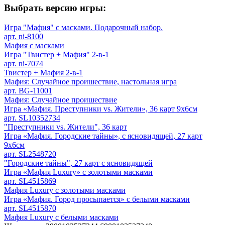
Выбрать версию игры:
Игра "Мафия" с масками. Подарочный набор.
арт. ni-8100
Мафия с масками
Игра "Твистер + Мафия" 2-в-1
арт. ni-7074
Твистер + Мафия 2-в-1
Мафия: Случайное проишествие, настольная игра
арт. BG-11001
Мафия: Случайное проишествие
Игра «Мафия. Преступники vs. Жители», 36 карт 9х6см
арт. SL10352734
"Преступники vs. Жители", 36 карт
Игра «Мафия. Городские тайны», с ясновидящей, 27 карт
9х6см
арт. SL2548720
"Городские тайны", 27 карт с ясновидящей
Игра «Мафия Luxury» с золотыми масками
арт. SL4515869
Мафия Luxury с золотыми масками
Игра «Мафия. Город просыпается» с белыми масками
арт. SL4515870
Мафия Luxury с белыми масками