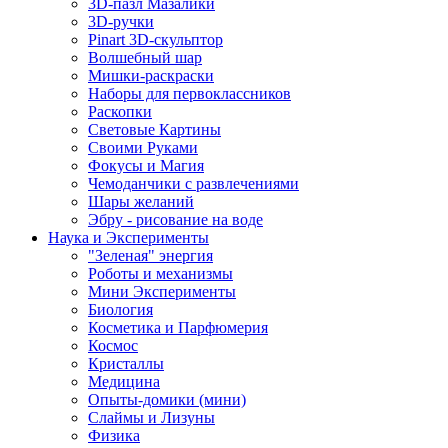
3D-пазл Мазалики
3D-ручки
Pinart 3D-скульптор
Волшебный шар
Мишки-раскраски
Наборы для первоклассников
Раскопки
Световые Картины
Своими Руками
Фокусы и Магия
Чемоданчики с развлечениями
Шары желаний
Эбру - рисование на воде
Наука и Эксперименты
"Зеленая" энергия
Роботы и механизмы
Мини Эксперименты
Биология
Косметика и Парфюмерия
Космос
Кристаллы
Медицина
Опыты-домики (мини)
Слаймы и Лизуны
Физика