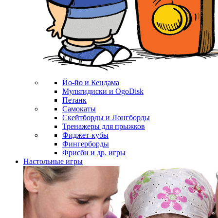
Йо-йо и Кендама
Мультидиски и OgoDisk
Петанк
Самокаты
Скейтборды и Лонгборды
Тренажеры для прыжков
Фиджет-кубы
Фингерборды
Фрисби и др. игры
Настольные игры