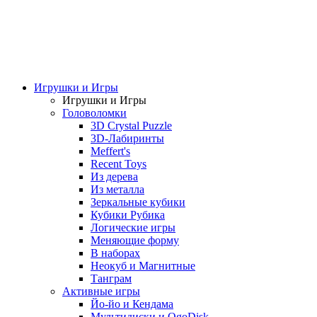
Игрушки и Игры
Игрушки и Игры
Головоломки
3D Crystal Puzzle
3D-Лабиринты
Meffert's
Recent Toys
Из дерева
Из металла
Зеркальные кубики
Кубики Рубика
Логические игры
Меняющие форму
В наборах
Неокуб и Магнитные
Танграм
Активные игры
Йо-йо и Кендама
Мультидиски и OgoDisk