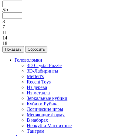
До
3
7
11
14
18
Головоломки
3D Crystal Puzzle
3D-Лабиринты
Meffert's
Recent Toys
Из дерева
Из металла
Зеркальные кубики
Кубики Рубика
Логические игры
Меняющие форму
В наборах
Неокуб и Магнитные
Танграм