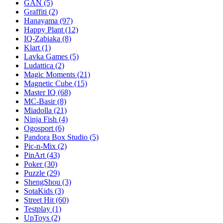
GAN
(5)
Graffiti
(2)
Hanayama
(97)
Happy Plant
(12)
IQ-Zabiaka
(8)
Klart
(1)
Lavka Games
(5)
Ludattica
(2)
Magic Moments
(21)
Magnetic Cube
(15)
Master IQ
(68)
MC-Basir
(8)
Miadolla
(21)
Ninja Fish
(4)
Ogosport
(6)
Pandora Box Studio
(5)
Pic-n-Mix
(2)
PinArt
(43)
Poker
(30)
Puzzle
(29)
ShengShou
(3)
SotaKids
(3)
Street Hit
(60)
Testplay
(1)
UpToys
(2)