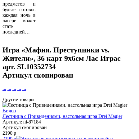
предметов и
будьте готовы:
каждая ночь в
лагере может
стать
последней…
Игра «Мафия. Преступники vs.
Жители», 36 карт 9х6см Лас Играс
арт.
SL10352734
Артикул скопирован
...
...
...
...
...
Другие товары
Видео
Лестница с Привидениями, настольная игра Drei Magier
Артикул: ni-87184
Артикул скопирован
2190 р
2190 р