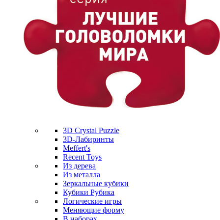
3D Crystal Puzzle
3D-Лабиринты
Meffert's
Recent Toys
Из дерева
Из металла
Зеркальные кубики
Кубики Рубика
Логические игры
Меняющие форму
В наборах