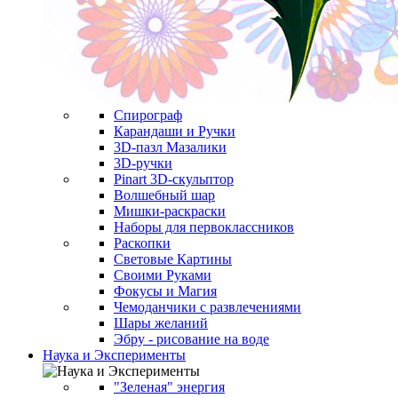
Спирограф
Карандаши и Ручки
3D-пазл Мазалики
3D-ручки
Pinart 3D-скульптор
Волшебный шар
Мишки-раскраски
Наборы для первоклассников
Раскопки
Световые Картины
Своими Руками
Фокусы и Магия
Чемоданчики с развлечениями
Шары желаний
Эбру - рисование на воде
Наука и Эксперименты
"Зеленая" энергия