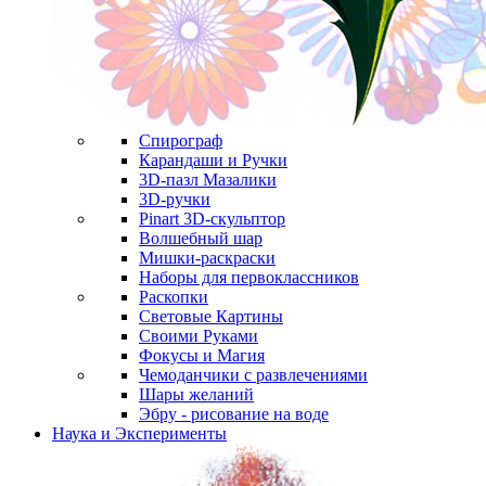
Спирограф
Карандаши и Ручки
3D-пазл Мазалики
3D-ручки
Pinart 3D-скульптор
Волшебный шар
Мишки-раскраски
Наборы для первоклассников
Раскопки
Световые Картины
Своими Руками
Фокусы и Магия
Чемоданчики с развлечениями
Шары желаний
Эбру - рисование на воде
Наука и Эксперименты