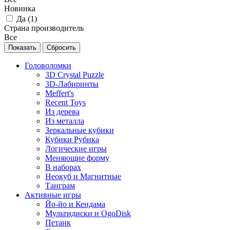
Новинка
Да (
1
)
Страна производитель
Все
Головоломки
3D Crystal Puzzle
3D-Лабиринты
Meffert's
Recent Toys
Из дерева
Из металла
Зеркальные кубики
Кубики Рубика
Логические игры
Меняющие форму
В наборах
Неокуб и Магнитные
Танграм
Активные игры
Йо-йо и Кендама
Мультидиски и OgoDisk
Петанк