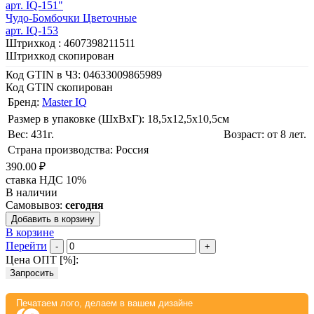
арт. IQ-151"
Чудо-Бомбочки Цветочные
арт. IQ-153
Штрихкод :
4607398211511
Штрихкод скопирован
Код GTIN в ЧЗ:
04633009865989
Код GTIN скопирован
Бренд:
Master IQ
Размер в упаковке (ШхВxГ): 18,5х12,5х10,5cм
Вес: 431г.
Возраст: от 8 лет.
Страна производства: Россия
390.00 ₽
ставка НДС 10%
В наличии
Самовывоз:
сегодня
Добавить в корзину
В корзине
Перейти
-
+
Цена ОПТ [
%
]:
Запросить
Печатаем лого, делаем в вашем дизайне