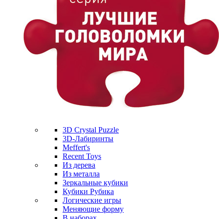
3D Crystal Puzzle
3D-Лабиринты
Meffert's
Recent Toys
Из дерева
Из металла
Зеркальные кубики
Кубики Рубика
Логические игры
Меняющие форму
В наборах