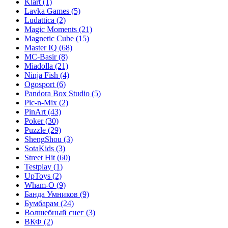
Klart
(1)
Lavka Games
(5)
Ludattica
(2)
Magic Moments
(21)
Magnetic Cube
(15)
Master IQ
(68)
MC-Basir
(8)
Miadolla
(21)
Ninja Fish
(4)
Ogosport
(6)
Pandora Box Studio
(5)
Pic-n-Mix
(2)
PinArt
(43)
Poker
(30)
Puzzle
(29)
ShengShou
(3)
SotaKids
(3)
Street Hit
(60)
Testplay
(1)
UpToys
(2)
Wham-O
(9)
Банда Умников
(9)
Бумбарам
(24)
Волшебный снег
(3)
ВКФ
(2)