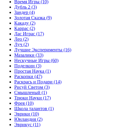
Время Игры
(10)
Дубль 2
(3)
Зандер
(4)
Золотая Сказка
(9)
Какаду
(2)
Каррас
(2)
Лас Играс
(17)
Лео
(2)
Луч
(2)
Лучшие Эксперименты
(16)
Мазалики
(33)
Нескучные Игры
(60)
Поделкин
(3)
Простая Наука
(1)
Раскопки
(47)
Раскрась и Подари
(14)
Рисуй Светом
(3)
Смышленый
(1)
Трюки Науки
(17)
Фрея
(10)
Школа талантов
(1)
Эврики
(10)
Юнландия
(2)
Эврикус
(11)