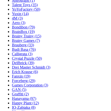
Spirograph
(1)
Talent Toys
(35)
YoYoFactory
(50)
Yuxin
(14)
4M
(3)
Aero
(3)
Bondibon
(79)
BrainBox
(19)
Brainy Trainy
(15)
Brainy Games
(7)
Brauberg
(33)
Budi Basa
(76)
Calligrata
(3)
Crystal Puzzle
(50)
Delfbrick
(39)
Drei Magier Schmidt
(3)
Erich Krause
(6)
Fanxin
(19)
Forceberg
(29)
Games Corporation
(3)
GAN
(5)
Graffiti
(2)
Hanayama
(97)
Happy Plant
(12)
IQ-Zabiaka
(8)