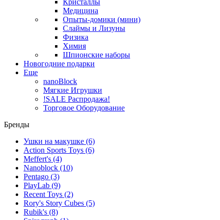
Кристаллы
Медицина
Опыты-домики (мини)
Слаймы и Лизуны
Физика
Химия
Шпионские наборы
Новогодние подарки
Еще
nanoBlock
Мягкие Игрушки
!SALE Распродажа!
Торговое Оборудование
Бренды
Ушки на макушке
(6)
Action Sports Toys
(6)
Meffert's
(4)
Nanoblock
(10)
Pentago
(3)
PlayLab
(9)
Recent Toys
(2)
Rory's Story Cubes
(5)
Rubik's
(8)