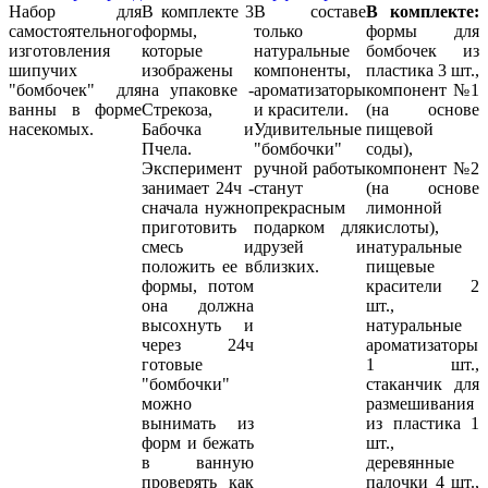
Набор для
В комплекте 3
В составе
В комплекте:
самостоятельного
формы,
только
формы для
изготовления
которые
натуральные
бомбочек из
шипучих
изображены
компоненты,
пластика 3 шт.,
"бомбочек" для
на упаковке -
ароматизаторы
компонент №1
ванны в форме
Стрекоза,
и красители.
(на основе
насекомых.
Бабочка и
Удивительные
пищевой
Пчела.
"бомбочки"
соды),
Эксперимент
ручной работы
компонент №2
занимает 24ч -
станут
(на основе
сначала нужно
прекрасным
лимонной
приготовить
подарком для
кислоты),
смесь и
друзей и
натуральные
положить ее в
близких.
пищевые
формы, потом
красители 2
она должна
шт.,
высохнуть и
натуральные
через 24ч
ароматизаторы
готовые
1 шт.,
"бомбочки"
стаканчик для
можно
размешивания
вынимать из
из пластика 1
форм и бежать
шт.,
в ванную
деревянные
проверять как
палочки 4 шт.,