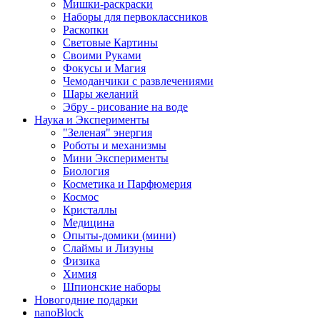
Мишки-раскраски
Наборы для первоклассников
Раскопки
Световые Картины
Своими Руками
Фокусы и Магия
Чемоданчики с развлечениями
Шары желаний
Эбру - рисование на воде
Наука и Эксперименты
"Зеленая" энергия
Роботы и механизмы
Мини Эксперименты
Биология
Косметика и Парфюмерия
Космос
Кристаллы
Медицина
Опыты-домики (мини)
Слаймы и Лизуны
Физика
Химия
Шпионские наборы
Новогодние подарки
nanoBlock