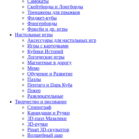
Самокаты
Скейтборды и Лонгборды
Тренажеры для прыжков
Фиджет-кубы
Фингерборды
Фрисби и др. игры
Настольные игры
Аксессуары для настольных игр
Игры с карточками
Кубики Историй
Логические игры
Магнитные в дорогу
Мемо
Обучение и Развитие
Пазлы
Пентаго и Царь Куба
Покер
Развлекательные
Творчество и рисование
Спирограф
Карандаши и Ручки
3D-пазл Мазалики
3D-ручки
Pinart 3D-скульптор
Волшебный шар