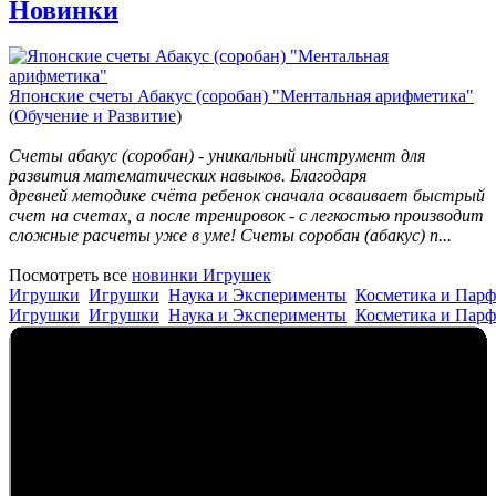
Новинки
Японские счеты Абакус (соробан) "Ментальная арифметика"
(
Обучение и Развитие
)
Счеты абакус (соробан) - уникальный инструмент для
развития математических навыков. Благодаря
древней методике счёта ребенок сначала осваивает быстрый
счет на счетах, а после тренировок - с легкостью производит
сложные расчеты уже в уме! Cчеты соробан (абакус) п...
Посмотреть все
новинки Игрушек
Игрушки
Игрушки
Наука и Эксперименты
Косметика и Пар
Игрушки
Игрушки
Наука и Эксперименты
Косметика и Пар