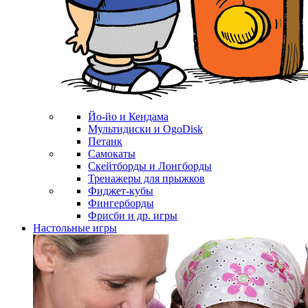
Йо-йо и Кендама
Мультидиски и OgoDisk
Петанк
Самокаты
Скейтборды и Лонгборды
Тренажеры для прыжков
Фиджет-кубы
Фингерборды
Фрисби и др. игры
Настольные игры