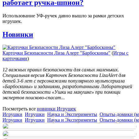
работает ручка-шпион?
Использование УФ-ручек давно вышло за рамки детских
игрушек.
Новинки
Карточки Безопасности Лиза Алерт "Барбоскины"
(
Игры с
карточками
)
12 важных правил безопасности для самых маленьких.
Специальная версия Карточек Безопасности LizaAlert для
детей 3-6 лет с персонажами популярного мультсериала
«Барбоскины» и заданиями, разработанными Лабораторией
детской безопасности «Ушки на макушке» при помощи
экспертов поисково-спасат...
Посмотреть все
новинки Игрушек
Игрушки
Игрушки
Наука и Эксперименты
Опыты-домики (м
Игрушки
Игрушки
Наука и Эксперименты
Опыты-домики (м