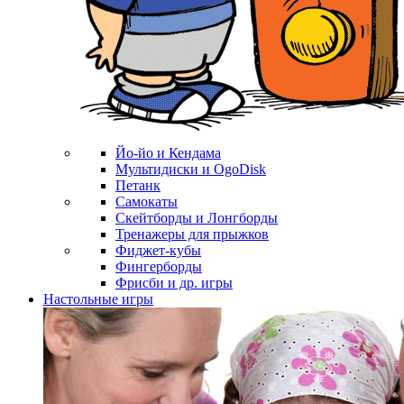
Йо-йо и Кендама
Мультидиски и OgoDisk
Петанк
Самокаты
Скейтборды и Лонгборды
Тренажеры для прыжков
Фиджет-кубы
Фингерборды
Фрисби и др. игры
Настольные игры