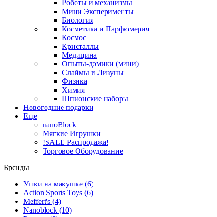
Роботы и механизмы
Мини Эксперименты
Биология
Косметика и Парфюмерия
Космос
Кристаллы
Медицина
Опыты-домики (мини)
Слаймы и Лизуны
Физика
Химия
Шпионские наборы
Новогодние подарки
Еще
nanoBlock
Мягкие Игрушки
!SALE Распродажа!
Торговое Оборудование
Бренды
Ушки на макушке
(6)
Action Sports Toys
(6)
Meffert's
(4)
Nanoblock
(10)