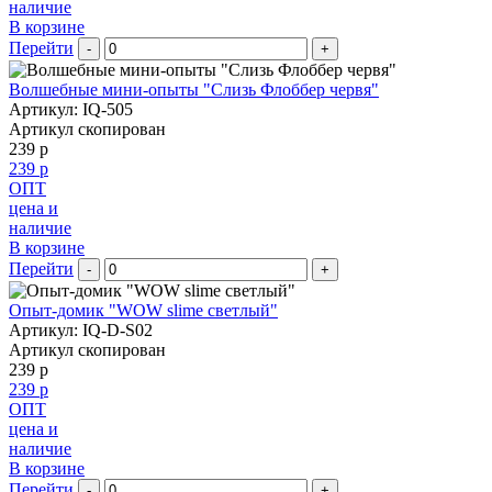
наличие
В корзине
Перейти
-
+
Волшебные мини-опыты "Слизь Флоббер червя"
Артикул: IQ-505
Артикул скопирован
239 р
239 р
ОПТ
цена и
наличие
В корзине
Перейти
-
+
Опыт-домик "WOW slime светлый"
Артикул: IQ-D-S02
Артикул скопирован
239 р
239 р
ОПТ
цена и
наличие
В корзине
Перейти
-
+