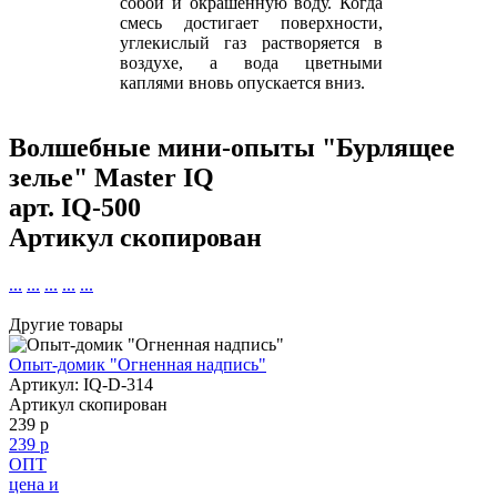
собой и окрашенную воду. Когда
смесь достигает поверхности,
углекислый газ растворяется в
воздухе, а вода цветными
каплями вновь опускается вниз.
Волшебные мини-опыты "Бурлящее
зелье" Master IQ
арт.
IQ-500
Артикул скопирован
...
...
...
...
...
Другие товары
Опыт-домик "Огненная надпись"
Артикул: IQ-D-314
Артикул скопирован
239 р
239 р
ОПТ
цена и