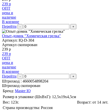
239 р
ОПТ
цена и
наличие
В корзине
Перейти
-
+
Опыт-домик "Химическая грелка"
Артикул: IQ-D-304
Артикул скопирован
239 р
239 р
ОПТ
цена и
наличие
В корзине
Перейти
-
+
Штрихкод :
4660054898204
Штрихкод скопирован
Бренд:
Master IQ
Размер в упаковке (ШхВxГ): 12,5х19х4,5cм
Вес: 123г.
Возраст: от 14 лет.
Страна производства: Россия