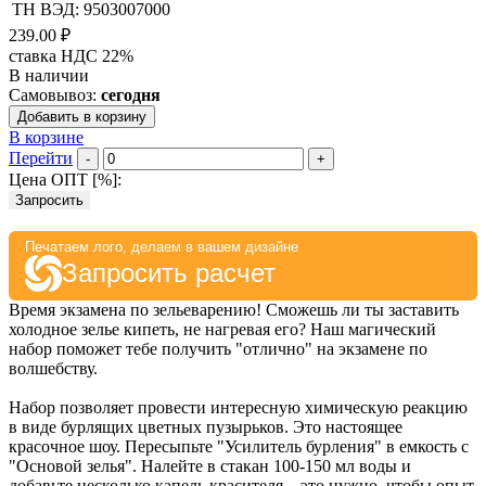
ТН ВЭД: 9503007000
239.00 ₽
ставка НДС 22%
В наличии
Самовывоз:
сегодня
Добавить в корзину
В корзине
Перейти
-
+
Цена ОПТ [
%
]:
Запросить
Печатаем лого, делаем в вашем дизайне
Запросить расчет
Время экзамена по зельеварению! Сможешь ли ты заставить
холодное зелье кипеть, не нагревая его? Наш магический
набор поможет тебе получить "отлично" на экзамене по
волшебству.
Набор позволяет провести интересную химическую реакцию
в виде бурлящих цветных пузырьков. Это настоящее
красочное шоу. Пересыпьте "Усилитель бурления" в емкость с
"Основой зелья". Налейте в стакан 100-150 мл воды и
добавьте несколько капель красителя – это нужно, чтобы опыт