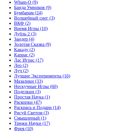
Wham-O
(9)
Банда Умников
(9)
Бумбарам
(24)
Волшебный снег
(3)
ВКФ
(2)
Время Игры
(10)
Дубль 2
(3)
Зандер
(4)
Золотая Сказка
(9)
Какаду
(2)
Каррас
(2)
Лас Играс
(17)
Лео
(2)
Луч
(2)
Лучшие Эксперименты
(16)
Мазалики
(33)
Нескучные Игры
(60)
Поделкин
(3)
Простая Наука
(1)
Раскопки
(47)
Раскрась и Подари
(14)
Рисуй Светом
(3)
Смышленый
(1)
Трюки Науки
(17)
Фрея
(10)