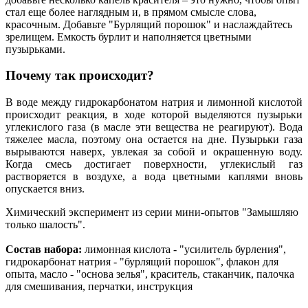
стал еще более наглядным и, в прямом смысле слова,
красочным. Добавьте "Бурлящий порошок" и наслаждайтесь
зрелищем. Емкость бурлит и наполняется цветными
пузырьками.
Почему так происходит?
В воде между гидрокарбонатом натрия и лимонной кислотой
происходит реакция, в ходе которой выделяются пузырьки
углекислого газа (в масле эти вещества не реагируют). Вода
тяжелее масла, поэтому она остается на дне. Пузырьки газа
вырываются наверх, увлекая за собой и окрашенную воду.
Когда смесь достигает поверхности, углекислый газ
растворяется в воздухе, а вода цветными каплями вновь
опускается вниз.
Химический эксперимент из серии мини-опытов "Замышляю
только шалость".
Состав набора:
лимонная кислота - "усилитель бурления",
гидрокарбонат натрия - "бурлящий порошок", флакон для
опыта, масло - "основа зелья", краситель, стаканчик, палочка
для смешивания, перчатки, инструкция