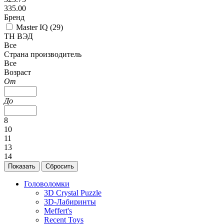
335.00
Бренд
Master IQ (
29
)
ТН ВЭД
Все
Страна производитель
Все
Возраст
От
До
8
10
11
13
14
Головоломки
3D Crystal Puzzle
3D-Лабиринты
Meffert's
Recent Toys