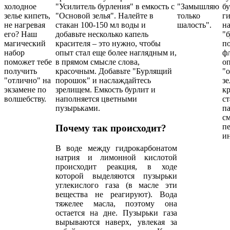
холодное
"Усилитель бурления" в емкость с
"Замышляю
бу
зелье кипеть,
"Основой зелья". Налейте в
только
г
не нагревая
стакан 100-150 мл воды и
шалость".
на
его? Наш
добавьте несколько капель
"
магический
красителя – это нужно, чтобы
п
набор
опыт стал еще более наглядным и,
ф
поможет тебе
в прямом смысле слова,
оп
получить
красочным. Добавьте "Бурлящий
"
"отлично" на
порошок" и наслаждайтесь
зе
экзамене по
зрелищем. Емкость бурлит и
кр
волшебству.
наполняется цветными
ст
пузырьками.
па
с
пе
Почему так происходит?
и
В воде между гидрокарбонатом
натрия и лимонной кислотой
происходит реакция, в ходе
которой выделяются пузырьки
углекислого газа (в масле эти
вещества не реагируют). Вода
тяжелее масла, поэтому она
остается на дне. Пузырьки газа
вырываются наверх, увлекая за