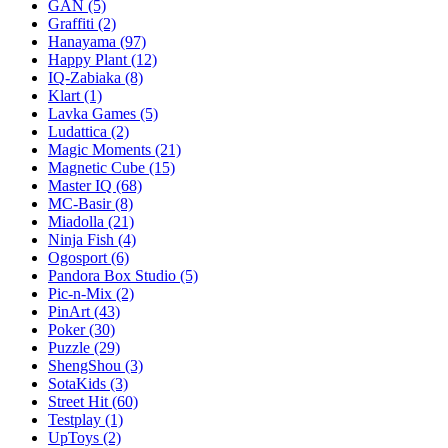
GAN
(5)
Graffiti
(2)
Hanayama
(97)
Happy Plant
(12)
IQ-Zabiaka
(8)
Klart
(1)
Lavka Games
(5)
Ludattica
(2)
Magic Moments
(21)
Magnetic Cube
(15)
Master IQ
(68)
MC-Basir
(8)
Miadolla
(21)
Ninja Fish
(4)
Ogosport
(6)
Pandora Box Studio
(5)
Pic-n-Mix
(2)
PinArt
(43)
Poker
(30)
Puzzle
(29)
ShengShou
(3)
SotaKids
(3)
Street Hit
(60)
Testplay
(1)
UpToys
(2)