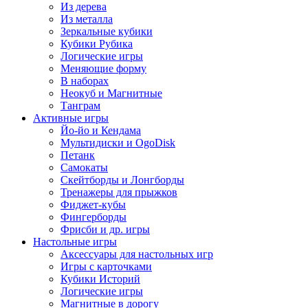
Из дерева
Из металла
Зеркальные кубики
Кубики Рубика
Логические игры
Меняющие форму
В наборах
Неокуб и Магнитные
Танграм
Активные игры
Йо-йо и Кендама
Мультидиски и OgoDisk
Петанк
Самокаты
Скейтборды и Лонгборды
Тренажеры для прыжков
Фиджет-кубы
Фингерборды
Фрисби и др. игры
Настольные игры
Аксессуары для настольных игр
Игры с карточками
Кубики Историй
Логические игры
Магнитные в дорогу