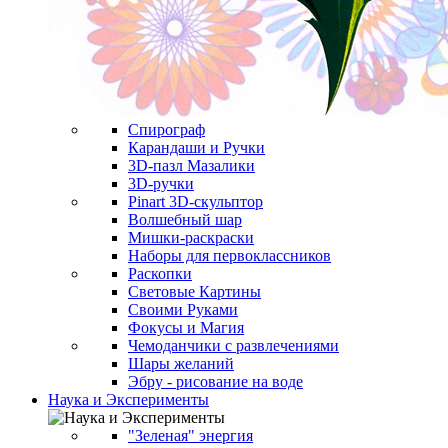
Спирограф
Карандаши и Ручки
3D-пазл Мазалики
3D-ручки
Pinart 3D-скульптор
Волшебный шар
Мишки-раскраски
Наборы для первоклассников
Раскопки
Световые Картины
Своими Руками
Фокусы и Магия
Чемоданчики с развлечениями
Шары желаний
Эбру - рисование на воде
Наука и Эксперименты
"Зеленая" энергия