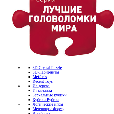
3D Crystal Puzzle
3D-Лабиринты
Meffert's
Recent Toys
Из дерева
Из металла
Зеркальные кубики
Кубики Рубика
Логические игры
Меняющие форму
В наборах