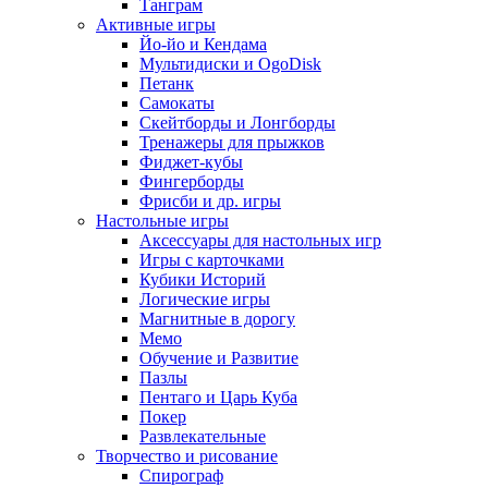
Танграм
Активные игры
Йо-йо и Кендама
Мультидиски и OgoDisk
Петанк
Самокаты
Скейтборды и Лонгборды
Тренажеры для прыжков
Фиджет-кубы
Фингерборды
Фрисби и др. игры
Настольные игры
Аксессуары для настольных игр
Игры с карточками
Кубики Историй
Логические игры
Магнитные в дорогу
Мемо
Обучение и Развитие
Пазлы
Пентаго и Царь Куба
Покер
Развлекательные
Творчество и рисование
Спирограф