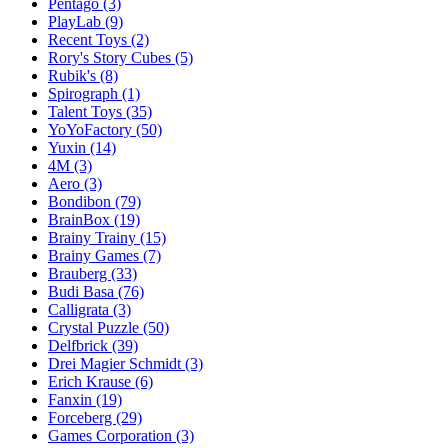
Pentago
(3)
PlayLab
(9)
Recent Toys
(2)
Rory's Story Cubes
(5)
Rubik's
(8)
Spirograph
(1)
Talent Toys
(35)
YoYoFactory
(50)
Yuxin
(14)
4M
(3)
Aero
(3)
Bondibon
(79)
BrainBox
(19)
Brainy Trainy
(15)
Brainy Games
(7)
Brauberg
(33)
Budi Basa
(76)
Calligrata
(3)
Crystal Puzzle
(50)
Delfbrick
(39)
Drei Magier Schmidt
(3)
Erich Krause
(6)
Fanxin
(19)
Forceberg
(29)
Games Corporation
(3)