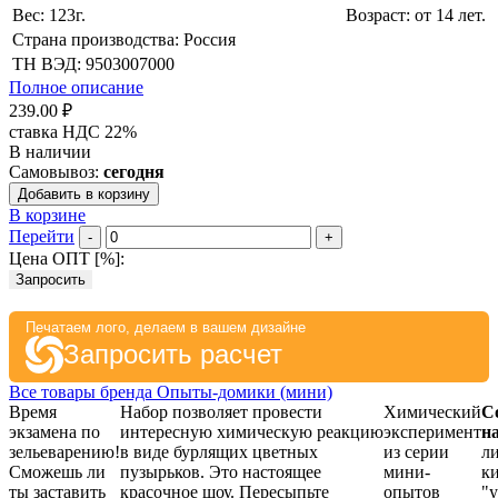
Вес: 123г.
Возраст: от 14 лет.
Страна производства: Россия
ТН ВЭД: 9503007000
Полное описание
239.00 ₽
ставка НДС 22%
В наличии
Самовывоз:
сегодня
Добавить в корзину
В корзине
Перейти
-
+
Цена ОПТ [
%
]:
Запросить
Печатаем лого, делаем в вашем дизайне
Запросить расчет
Все товары бренда Опыты-домики (мини)
Время
Набор позволяет провести
Химический
С
экзамена по
интересную химическую реакцию
эксперимент
н
зельеварению!
в виде бурлящих цветных
из серии
л
Сможешь ли
пузырьков. Это настоящее
мини-
ки
ты заставить
красочное шоу. Пересыпьте
опытов
"