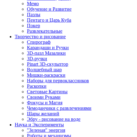
Мемо
Обучение и Развитие
Пазлы
Пентаго и Царь Куба
Покер
Развлекательные
Творчество и рисование
Спирограф
Карандаши и Ручки
3D-пазл Мазалики
3D-ручки
Pinart 3D-скульптор
Волшебный шар
Мишки-раскраски
Наборы для первоклассников
Раскопки
Световые Картины
Своими Руками
Фокусы и Магия
Чемоданчики с развлечениями
Шары желаний
Эбру - рисование на воде
Наука и Эксперименты
"Зеленая" энергия
Роботы и механизмы