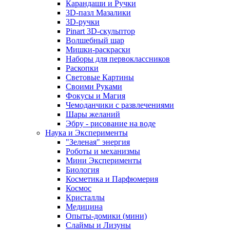
Карандаши и Ручки
3D-пазл Мазалики
3D-ручки
Pinart 3D-скульптор
Волшебный шар
Мишки-раскраски
Наборы для первоклассников
Раскопки
Световые Картины
Своими Руками
Фокусы и Магия
Чемоданчики с развлечениями
Шары желаний
Эбру - рисование на воде
Наука и Эксперименты
"Зеленая" энергия
Роботы и механизмы
Мини Эксперименты
Биология
Косметика и Парфюмерия
Космос
Кристаллы
Медицина
Опыты-домики (мини)
Слаймы и Лизуны