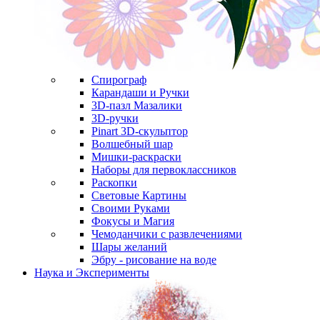
Спирограф
Карандаши и Ручки
3D-пазл Мазалики
3D-ручки
Pinart 3D-скульптор
Волшебный шар
Мишки-раскраски
Наборы для первоклассников
Раскопки
Световые Картины
Своими Руками
Фокусы и Магия
Чемоданчики с развлечениями
Шары желаний
Эбру - рисование на воде
Наука и Эксперименты