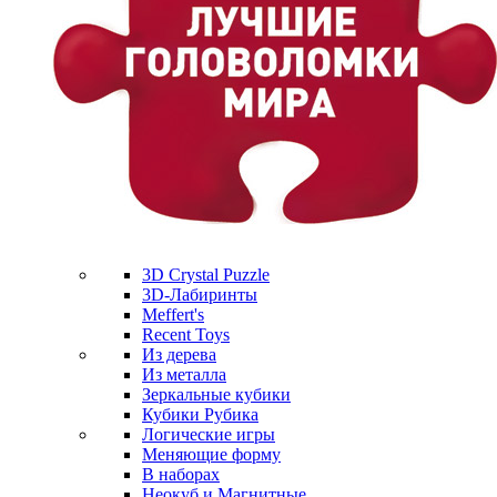
3D Crystal Puzzle
3D-Лабиринты
Meffert's
Recent Toys
Из дерева
Из металла
Зеркальные кубики
Кубики Рубика
Логические игры
Меняющие форму
В наборах
Неокуб и Магнитные