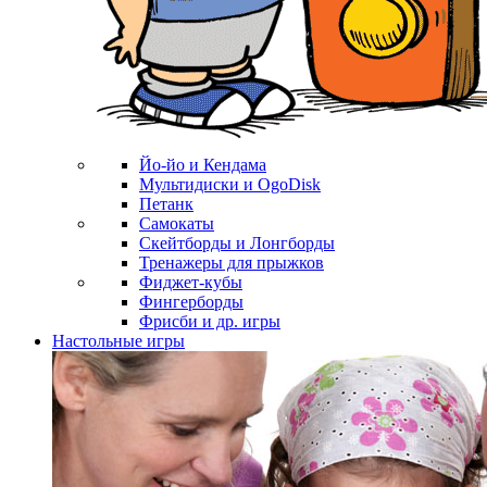
Йо-йо и Кендама
Мультидиски и OgoDisk
Петанк
Самокаты
Скейтборды и Лонгборды
Тренажеры для прыжков
Фиджет-кубы
Фингерборды
Фрисби и др. игры
Настольные игры