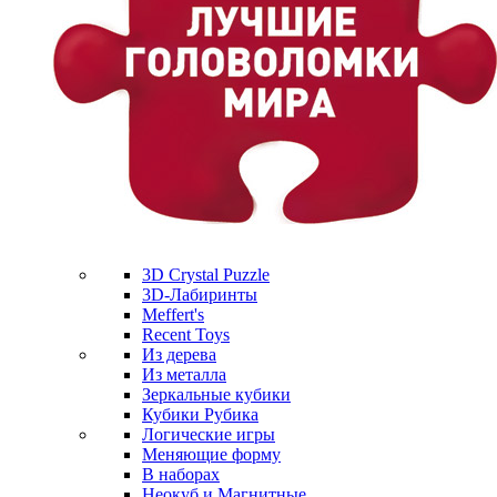
3D Crystal Puzzle
3D-Лабиринты
Meffert's
Recent Toys
Из дерева
Из металла
Зеркальные кубики
Кубики Рубика
Логические игры
Меняющие форму
В наборах
Неокуб и Магнитные