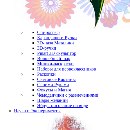
Спирограф
Карандаши и Ручки
3D-пазл Мазалики
3D-ручки
Pinart 3D-скульптор
Волшебный шар
Мишки-раскраски
Наборы для первоклассников
Раскопки
Световые Картины
Своими Руками
Фокусы и Магия
Чемоданчики с развлечениями
Шары желаний
Эбру - рисование на воде
Наука и Эксперименты