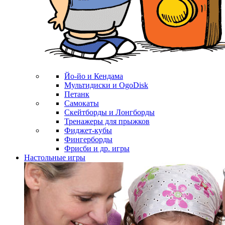
Йо-йо и Кендама
Мультидиски и OgoDisk
Петанк
Самокаты
Скейтборды и Лонгборды
Тренажеры для прыжков
Фиджет-кубы
Фингерборды
Фрисби и др. игры
Настольные игры