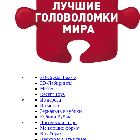
3D Crystal Puzzle
3D-Лабиринты
Meffert's
Recent Toys
Из дерева
Из металла
Зеркальные кубики
Кубики Рубика
Логические игры
Меняющие форму
В наборах
Неокуб и Магнитные