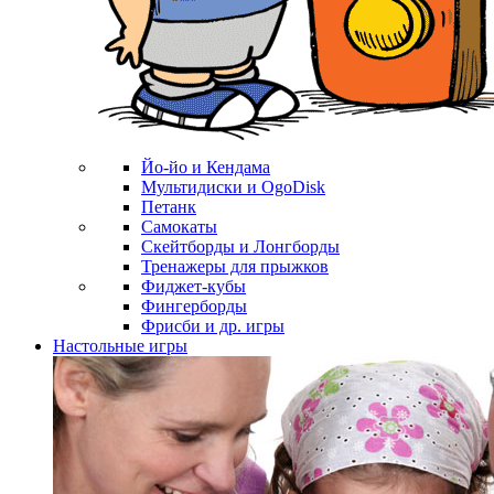
Йо-йо и Кендама
Мультидиски и OgoDisk
Петанк
Самокаты
Скейтборды и Лонгборды
Тренажеры для прыжков
Фиджет-кубы
Фингерборды
Фрисби и др. игры
Настольные игры