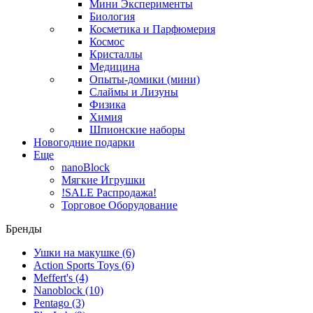
Мини Эксперименты
Биология
Косметика и Парфюмерия
Космос
Кристаллы
Медицина
Опыты-домики (мини)
Слаймы и Лизуны
Физика
Химия
Шпионские наборы
Новогодние подарки
Еще
nanoBlock
Мягкие Игрушки
!SALE Распродажа!
Торговое Оборудование
Бренды
Ушки на макушке
(6)
Action Sports Toys
(6)
Meffert's
(4)
Nanoblock
(10)
Pentago
(3)