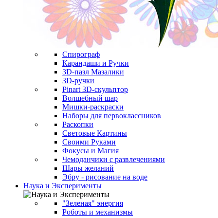
Спирограф
Карандаши и Ручки
3D-пазл Мазалики
3D-ручки
Pinart 3D-скульптор
Волшебный шар
Мишки-раскраски
Наборы для первоклассников
Раскопки
Световые Картины
Своими Руками
Фокусы и Магия
Чемоданчики с развлечениями
Шары желаний
Эбру - рисование на воде
Наука и Эксперименты
"Зеленая" энергия
Роботы и механизмы