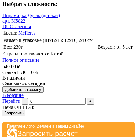
Выбрать сложность:
Пирамидка Дуэль (детская)
арт. M5822
DUO - легкая
Бренд:
Meffert's
Размер в упаковке (ШхВxГ): 12х10,5х10cм
Вес: 230г.
Возраст: от 5 лет.
Страна производства: Китай
Полное описание
540.00 ₽
ставка НДС 10%
В наличии
Самовывоз:
сегодня
Добавить в корзину
В корзине
Перейти
-
+
Цена ОПТ [
%
]:
Запросить
Печатаем лого, делаем в вашем дизайне
Запросить расчет