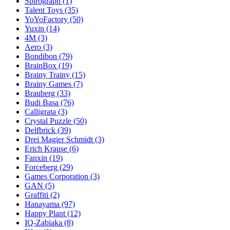
Spirograph
(1)
Talent Toys
(35)
YoYoFactory
(50)
Yuxin
(14)
4M
(3)
Aero
(3)
Bondibon
(79)
BrainBox
(19)
Brainy Trainy
(15)
Brainy Games
(7)
Brauberg
(33)
Budi Basa
(76)
Calligrata
(3)
Crystal Puzzle
(50)
Delfbrick
(39)
Drei Magier Schmidt
(3)
Erich Krause
(6)
Fanxin
(19)
Forceberg
(29)
Games Corporation
(3)
GAN
(5)
Graffiti
(2)
Hanayama
(97)
Happy Plant
(12)
IQ-Zabiaka
(8)