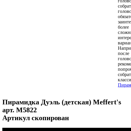
голов
собра
голов
обязат
заинте
более
слож
интер
вариа
Напри
посл
голов
реком
попро
собрат
класс
Пирам
Пирамидка Дуэль (детская) Meffert's
арт.
M5822
Артикул скопирован
...
...
...
...
...
...
...