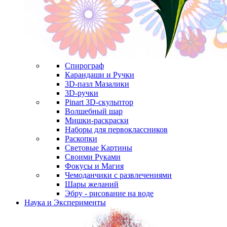
Спирограф
Карандаши и Ручки
3D-пазл Мазалики
3D-ручки
Pinart 3D-скульптор
Волшебный шар
Мишки-раскраски
Наборы для первоклассников
Раскопки
Световые Картины
Своими Руками
Фокусы и Магия
Чемоданчики с развлечениями
Шары желаний
Эбру - рисование на воде
Наука и Эксперименты