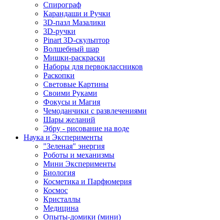
Спирограф
Карандаши и Ручки
3D-пазл Мазалики
3D-ручки
Pinart 3D-скульптор
Волшебный шар
Мишки-раскраски
Наборы для первоклассников
Раскопки
Световые Картины
Своими Руками
Фокусы и Магия
Чемоданчики с развлечениями
Шары желаний
Эбру - рисование на воде
Наука и Эксперименты
"Зеленая" энергия
Роботы и механизмы
Мини Эксперименты
Биология
Косметика и Парфюмерия
Космос
Кристаллы
Медицина
Опыты-домики (мини)