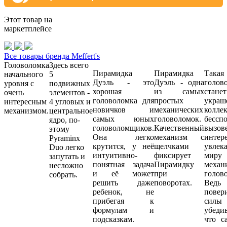
Этот товар на
маркетплейсе
Все товары бренда Meffert's
Головоломка
Здесь всего
Пирамидка
Пирамидка
Такая
начального
5
Дуэль - это
Дуэль - одна
голов
уровня с
подвижных
хорошая
из самых
станет
очень
элементов -
головоломка для
простых
украш
интересным
4 угловых и
новичков и
механических
колл
механизмом.
центральное
самых юных
головоломок.
бессп
ядро, по-
головоломщиков.
Качественный
вызов
этому
Она легко
механизм с
инт
Pyraminx
крутится, у неё
щелчками
увлек
Duo легко
интуитивно-
фиксирует
миру
запутать и
понятная задача
Пирамидку
механ
несложно
и её может
при
голов
собрать.
решить даже
поворотах.
Ведь 
ребенок, не
повер
прибегая к
си
формулам и
убеди
подсказкам.
что с