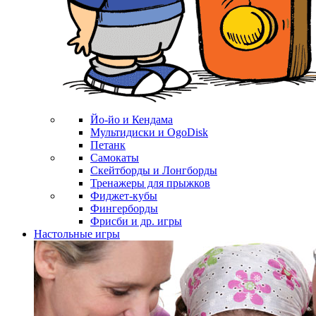
Йо-йо и Кендама
Мультидиски и OgoDisk
Петанк
Самокаты
Скейтборды и Лонгборды
Тренажеры для прыжков
Фиджет-кубы
Фингерборды
Фрисби и др. игры
Настольные игры