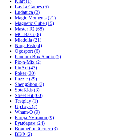
Klart
(1)
Lavka Games
(5)
Ludattica
(2)
Magic Moments
(21)
Magnetic Cube
(15)
Master IQ
(68)
MC-Basir
(8)
Miadolla
(21)
Ninja Fish
(4)
Ogosport
(6)
Pandora Box Studio
(5)
Pic-n-Mix
(2)
PinArt
(43)
Poker
(30)
Puzzle
(29)
ShengShou
(3)
SotaKids
(3)
Street Hit
(60)
Testplay
(1)
UpToys
(2)
Wham-O
(9)
Банда Умников
(9)
Бумбарам
(24)
Волшебный снег
(3)
ВКФ
(2)