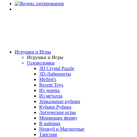
Игрушки и Игры
Игрушки и Игры
Головоломки
3D Crystal Puzzle
3D-Лабиринты
Meffert's
Recent Toys
Из дерева
Из металла
Зеркальные кубики
Кубики Рубика
Логические игры
Меняющие форму
В наборах
Неокуб и Магнитные
Танграм