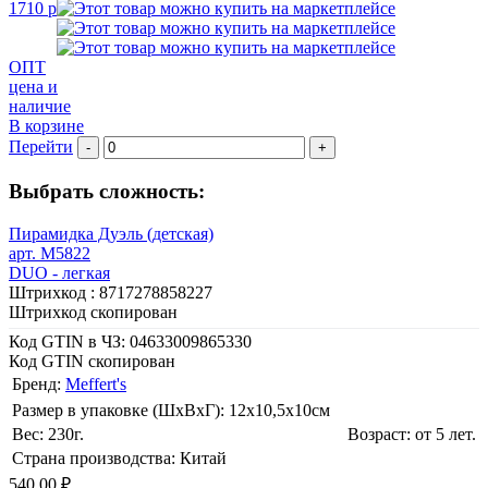
1710 р
ОПТ
цена и
наличие
В корзине
Перейти
-
+
Выбрать сложность:
Пирамидка Дуэль (детская)
арт. M5822
DUO - легкая
Штрихкод :
8717278858227
Штрихкод скопирован
Код GTIN в ЧЗ:
04633009865330
Код GTIN скопирован
Бренд:
Meffert's
Размер в упаковке (ШхВxГ): 12х10,5х10cм
Вес: 230г.
Возраст: от 5 лет.
Страна производства: Китай
540.00 ₽