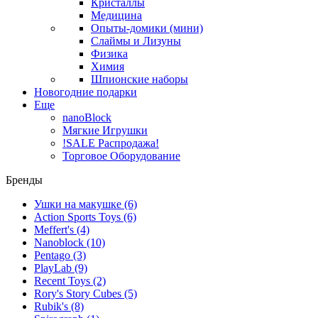
Кристаллы
Медицина
Опыты-домики (мини)
Слаймы и Лизуны
Физика
Химия
Шпионские наборы
Новогодние подарки
Еще
nanoBlock
Мягкие Игрушки
!SALE Распродажа!
Торговое Оборудование
Бренды
Ушки на макушке
(6)
Action Sports Toys
(6)
Meffert's
(4)
Nanoblock
(10)
Pentago
(3)
PlayLab
(9)
Recent Toys
(2)
Rory's Story Cubes
(5)
Rubik's
(8)