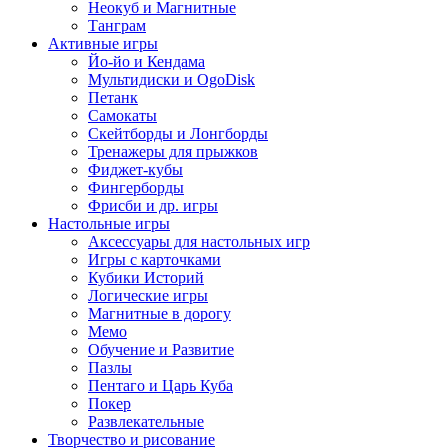
Неокуб и Магнитные
Танграм
Активные игры
Йо-йо и Кендама
Мультидиски и OgoDisk
Петанк
Самокаты
Скейтборды и Лонгборды
Тренажеры для прыжков
Фиджет-кубы
Фингерборды
Фрисби и др. игры
Настольные игры
Аксессуары для настольных игр
Игры с карточками
Кубики Историй
Логические игры
Магнитные в дорогу
Мемо
Обучение и Развитие
Пазлы
Пентаго и Царь Куба
Покер
Развлекательные
Творчество и рисование