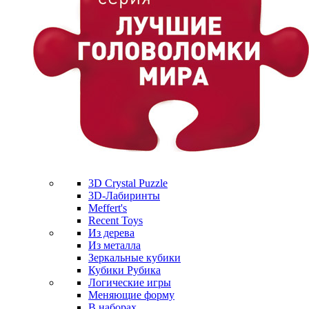
3D Crystal Puzzle
3D-Лабиринты
Meffert's
Recent Toys
Из дерева
Из металла
Зеркальные кубики
Кубики Рубика
Логические игры
Меняющие форму
В наборах