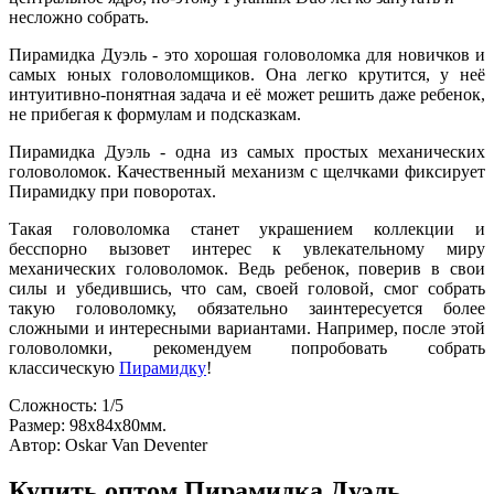
несложно собрать.
Пирамидка Дуэль - это хорошая головоломка для новичков и
самых юных головоломщиков. Она легко крутится, у неё
интуитивно-понятная задача и её может решить даже ребенок,
не прибегая к формулам и подсказкам.
Пирамидка Дуэль - одна из самых простых механических
головоломок. Качественный механизм с щелчками фиксирует
Пирамидку при поворотах.
Такая головоломка станет украшением коллекции и
бесспорно вызовет интерес к увлекательному миру
механических головоломок. Ведь ребенок, поверив в свои
силы и убедившись, что сам, своей головой, смог собрать
такую головоломку, обязательно заинтересуется более
сложными и интересными вариантами. Например, после этой
головоломки, рекомендуем попробовать собрать
классическую
Пирамидку
!
Сложность: 1/5
Размер: 98х84х80мм.
Автор: Oskar Van Deventer
Купить оптом Пирамидка Дуэль