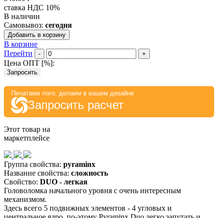
ставка НДС 10%
В наличии
Самовывоз:
сегодня
Добавить в корзину
В корзине
Перейти
-
+
Цена ОПТ [
%
]:
Запросить
Печатаем лого, делаем в вашем дизайне
Запросить расчет
Этот товар на
маркетплейсе
Группа свойства:
pyraminx
Название свойства:
сложность
Свойство:
DUO - легкая
Головоломка начального уровня с очень интересным
механизмом.
Здесь всего 5 подвижных элементов - 4 угловых и
центральное ядро, по-этому Pyraminx Duo легко запутать и