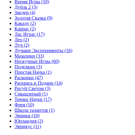
Время Игры
(10)
Дубль 2
(3)
Зандер
(4)
Золотая Сказка
(9)
Какаду
(2)
Каррас
(2)
Лас Играс
(17)
Лео
(2)
Луч
(2)
Лучшие Эксперименты
(16)
Мазалики
(33)
Нескучные Игры
(60)
Поделкин
(3)
Простая Наука
(1)
Раскопки
(47)
Раскрась и Подари
(14)
Рисуй Светом
(3)
Смышленый
(1)
Трюки Науки
(17)
Фрея
(10)
Школа талантов
(1)
Эврики
(10)
Юнландия
(2)
Эврикус
(11)