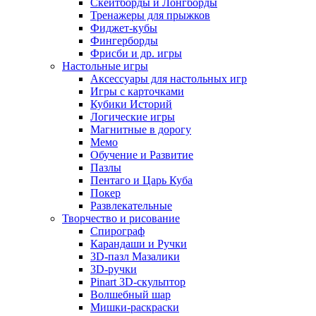
Скейтборды и Лонгборды
Тренажеры для прыжков
Фиджет-кубы
Фингерборды
Фрисби и др. игры
Настольные игры
Аксессуары для настольных игр
Игры с карточками
Кубики Историй
Логические игры
Магнитные в дорогу
Мемо
Обучение и Развитие
Пазлы
Пентаго и Царь Куба
Покер
Развлекательные
Творчество и рисование
Спирограф
Карандаши и Ручки
3D-пазл Мазалики
3D-ручки
Pinart 3D-скульптор
Волшебный шар
Мишки-раскраски