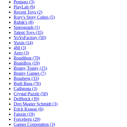
Pentago
(3)
PlayLab
(9)
Recent Toys
(2)
Rory's Story Cubes
(5)
Rubik's
(8)
Spirograph
(1)
Talent Toys
(35)
YoYoFactory
(50)
Yuxin
(14)
4M
(3)
Aero
(3)
Bondibon
(79)
BrainBox
(19)
Brainy Trainy
(15)
Brainy Games
(7)
Brauberg
(33)
Budi Basa
(76)
Calligrata
(3)
Crystal Puzzle
(50)
Delfbrick
(39)
Drei Magier Schmidt
(3)
Erich Krause
(6)
Fanxin
(19)
Forceberg
(29)
Games Corporation
(3)