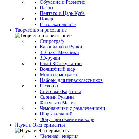
Обучение и Развитие
Пазлы
Пентаго и Царь Куба
Покер
Развлекательные
Творчество и рисование
Спирограф
Карандаши и Ручки
3D-пазл Мазалики
3D-ручки
Pinart 3D-скульптор
Волшебный шар
Мишки-раскраски
Наборы для первоклассников
Раскопки
Световые Картины
Своими Руками
Фокусы и Магия
Чемоданчики с развлечениями
Шары желаний
Эбру - рисование на воде
Наука и Эксперименты
"Зеленая" энергия