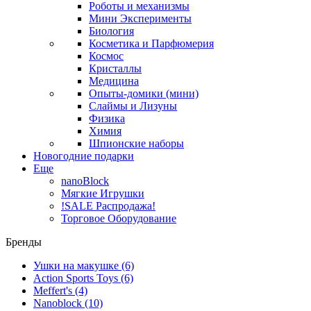
Роботы и механизмы
Мини Эксперименты
Биология
Косметика и Парфюмерия
Космос
Кристаллы
Медицина
Опыты-домики (мини)
Слаймы и Лизуны
Физика
Химия
Шпионские наборы
Новогодние подарки
Еще
nanoBlock
Мягкие Игрушки
!SALE Распродажа!
Торговое Оборудование
Бренды
Ушки на макушке
(6)
Action Sports Toys
(6)
Meffert's
(4)
Nanoblock
(10)