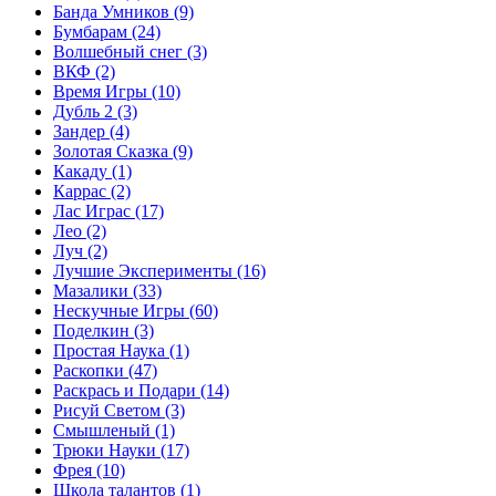
Банда Умников
(9)
Бумбарам
(24)
Волшебный снег
(3)
ВКФ
(2)
Время Игры
(10)
Дубль 2
(3)
Зандер
(4)
Золотая Сказка
(9)
Какаду
(1)
Каррас
(2)
Лас Играс
(17)
Лео
(2)
Луч
(2)
Лучшие Эксперименты
(16)
Мазалики
(33)
Нескучные Игры
(60)
Поделкин
(3)
Простая Наука
(1)
Раскопки
(47)
Раскрась и Подари
(14)
Рисуй Светом
(3)
Смышленый
(1)
Трюки Науки
(17)
Фрея
(10)
Школа талантов
(1)