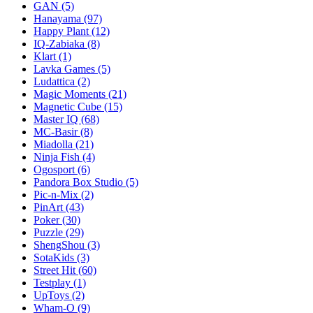
GAN
(5)
Hanayama
(97)
Happy Plant
(12)
IQ-Zabiaka
(8)
Klart
(1)
Lavka Games
(5)
Ludattica
(2)
Magic Moments
(21)
Magnetic Cube
(15)
Master IQ
(68)
MC-Basir
(8)
Miadolla
(21)
Ninja Fish
(4)
Ogosport
(6)
Pandora Box Studio
(5)
Pic-n-Mix
(2)
PinArt
(43)
Poker
(30)
Puzzle
(29)
ShengShou
(3)
SotaKids
(3)
Street Hit
(60)
Testplay
(1)
UpToys
(2)
Wham-O
(9)