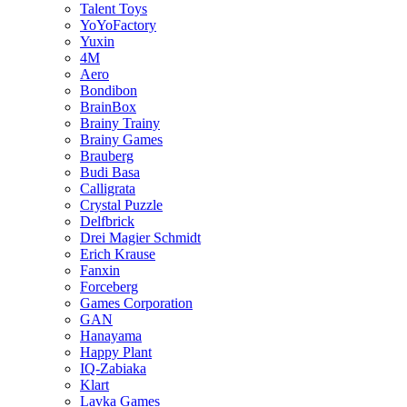
Talent Toys
YoYoFactory
Yuxin
4M
Aero
Bondibon
BrainBox
Brainy Trainy
Brainy Games
Brauberg
Budi Basa
Calligrata
Crystal Puzzle
Delfbrick
Drei Magier Schmidt
Erich Krause
Fanxin
Forceberg
Games Corporation
GAN
Hanayama
Happy Plant
IQ-Zabiaka
Klart
Lavka Games