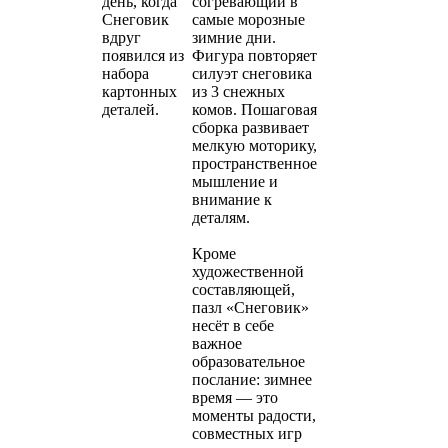
день, когда
согревающий в
Снеговик
самые морозные
вдруг
зимние дни.
появился из
Фигура повторяет
набора
силуэт снеговика
картонных
из 3 снежных
деталей.
комов. Пошаговая
сборка развивает
мелкую моторику,
пространственное
мышление и
внимание к
деталям.
Кроме
художественной
составляющей,
пазл «Снеговик»
несёт в себе
важное
образовательное
послание: зимнее
время — это
моменты радости,
совместных игр