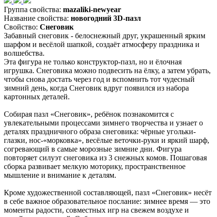
Группа свойства:
mazaliki-newyear
Название свойства:
новогодний 3D-пазл
Свойство:
Снеговик
Забавный снеговик - белоснежный друг, украшенный ярким
шарфом и весёлой шапкой, создаёт атмосферу праздника и
волшебства.
Эта фигура не только конструктор-пазл, но и ёлочная
игрушка. Снеговика можно подвесить на ёлку, а затем убрать,
чтобы снова достать через год и вспомнить тот чудесный
зимний день, когда Снеговик вдруг появился из набора
картонных деталей.
Собирая пазл «Снеговик», ребёнок познакомится с
увлекательными процессами зимнего творчества и узнает о
деталях праздничного образа снеговика: чёрные угольки-
глазки, нос-«морковка», весёлые веточки-руки и яркий шарф,
согревающий в самые морозные зимние дни. Фигура
повторяет силуэт снеговика из 3 снежных комов. Пошаговая
сборка развивает мелкую моторику, пространственное
мышление и внимание к деталям.
Кроме художественной составляющей, пазл «Снеговик» несёт
в себе важное образовательное послание: зимнее время — это
моменты радости, совместных игр на свежем воздухе и