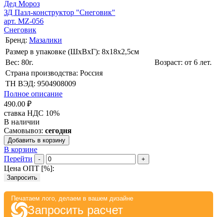
Дед Мороз
ЗД Пазл-конструктор "Снеговик"
арт. MZ-056
Снеговик
Бренд:
Мазалики
Размер в упаковке (ШхВxГ): 8х18х2,5cм
Вес: 80г.
Возраст: от 6 лет.
Страна производства: Россия
ТН ВЭД: 9504908009
Полное описание
490.00 ₽
ставка НДС 10%
В наличии
Самовывоз:
сегодня
Добавить в корзину
В корзине
Перейти
-
+
Цена ОПТ [
%
]:
Запросить
Печатаем лого, делаем в вашем дизайне
Запросить расчет