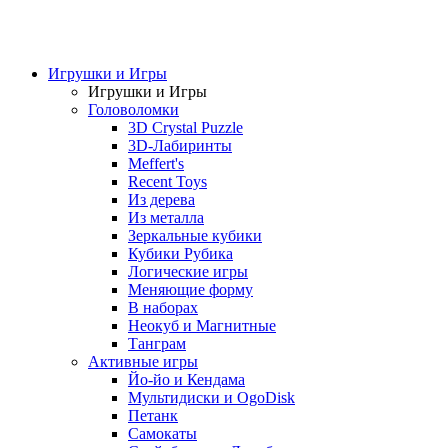
Игрушки и Игры
Игрушки и Игры
Головоломки
3D Crystal Puzzle
3D-Лабиринты
Meffert's
Recent Toys
Из дерева
Из металла
Зеркальные кубики
Кубики Рубика
Логические игры
Меняющие форму
В наборах
Неокуб и Магнитные
Танграм
Активные игры
Йо-йо и Кендама
Мультидиски и OgoDisk
Петанк
Самокаты