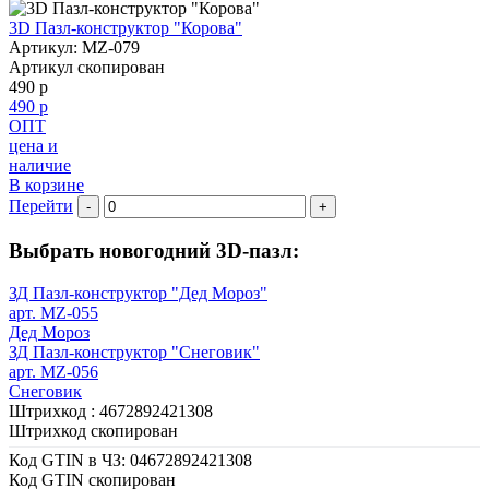
3D Пазл-конструктор "Корова"
Артикул: MZ-079
Артикул скопирован
490 р
490 р
ОПТ
цена и
наличие
В корзине
Перейти
-
+
Выбрать новогодний 3D-пазл:
ЗД Пазл-конструктор "Дед Мороз"
арт. MZ-055
Дед Мороз
ЗД Пазл-конструктор "Снеговик"
арт. MZ-056
Снеговик
Штрихкод :
4672892421308
Штрихкод скопирован
Код GTIN в ЧЗ:
04672892421308
Код GTIN скопирован