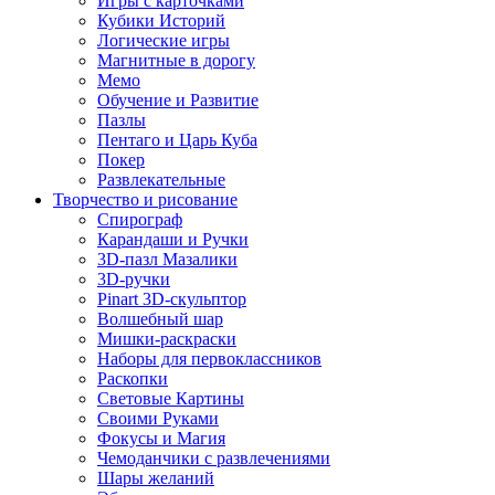
Игры с карточками
Кубики Историй
Логические игры
Магнитные в дорогу
Мемо
Обучение и Развитие
Пазлы
Пентаго и Царь Куба
Покер
Развлекательные
Творчество и рисование
Спирограф
Карандаши и Ручки
3D-пазл Мазалики
3D-ручки
Pinart 3D-скульптор
Волшебный шар
Мишки-раскраски
Наборы для первоклассников
Раскопки
Световые Картины
Своими Руками
Фокусы и Магия
Чемоданчики с развлечениями
Шары желаний