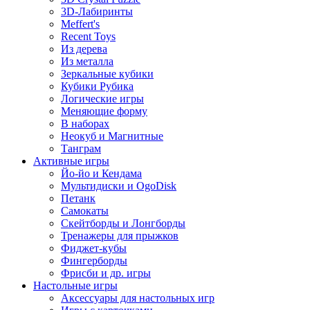
3D-Лабиринты
Meffert's
Recent Toys
Из дерева
Из металла
Зеркальные кубики
Кубики Рубика
Логические игры
Меняющие форму
В наборах
Неокуб и Магнитные
Танграм
Активные игры
Йо-йо и Кендама
Мультидиски и OgoDisk
Петанк
Самокаты
Скейтборды и Лонгборды
Тренажеры для прыжков
Фиджет-кубы
Фингерборды
Фрисби и др. игры
Настольные игры
Аксессуары для настольных игр