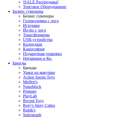
!SALE Распродажа!
Торговое Оборудование
Бизнес сувениры
Бизнес сувениры
Головоломки с лого
Игрушки
Йо-йо с лого
Трансформеры
USB-устройства
Календари
Канцелярия
Подарочная упаковка
Наушники и Ко.
Бренды
Бренды
Ушки на макушке
Action Sports Toys
Meffert's
Nanoblock
Pentago
PlayLab
Recent Toys
Rory's Story Cubes
Rubik's
Spirograph