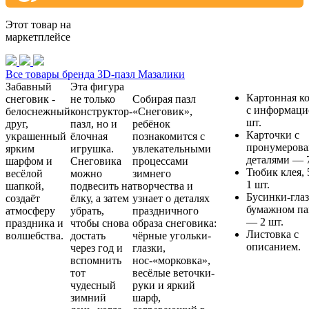
Этот товар на
маркетплейсе
Все товары бренда 3D-пазл Мазалики
Забавный
Эта фигура
Картонная к
снеговик -
не только
Собирая пазл
с информаци
белоснежный
конструктор-
«Снеговик»,
шт.
друг,
пазл, но и
ребёнок
Карточки с
украшенный
ёлочная
познакомится с
пронумеров
ярким
игрушка.
увлекательными
деталями — 7
шарфом и
Снеговика
процессами
Тюбик клея,
весёлой
можно
зимнего
1 шт.
шапкой,
подвесить на
творчества и
Бусинки-глаз
создаёт
ёлку, а затем
узнает о деталях
бумажном па
атмосферу
убрать,
праздничного
— 2 шт.
праздника и
чтобы снова
образа снеговика:
Листовка с
волшебства.
достать
чёрные угольки-
описанием.
через год и
глазки,
вспомнить
нос-«морковка»,
тот
весёлые веточки-
чудесный
руки и яркий
зимний
шарф,