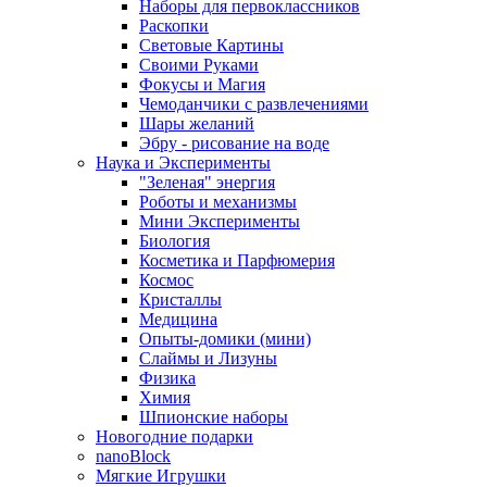
Наборы для первоклассников
Раскопки
Световые Картины
Своими Руками
Фокусы и Магия
Чемоданчики с развлечениями
Шары желаний
Эбру - рисование на воде
Наука и Эксперименты
"Зеленая" энергия
Роботы и механизмы
Мини Эксперименты
Биология
Косметика и Парфюмерия
Космос
Кристаллы
Медицина
Опыты-домики (мини)
Слаймы и Лизуны
Физика
Химия
Шпионские наборы
Новогодние подарки
nanoBlock
Мягкие Игрушки