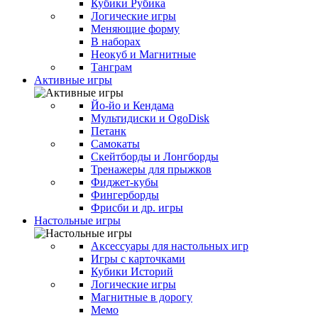
Кубики Рубика
Логические игры
Меняющие форму
В наборах
Неокуб и Магнитные
Танграм
Активные игры
Йо-йо и Кендама
Мультидиски и OgoDisk
Петанк
Самокаты
Скейтборды и Лонгборды
Тренажеры для прыжков
Фиджет-кубы
Фингерборды
Фрисби и др. игры
Настольные игры
Аксессуары для настольных игр
Игры с карточками
Кубики Историй
Логические игры
Магнитные в дорогу
Мемо