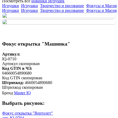
Посмотреть все
новинки Игрушек
Игрушки
Игрушки
Творчество и рисование
Фокусы и Магия
Игрушки
Игрушки
Творчество и рисование
Фокусы и Магия
Фокус открытка "Машинка"
Артикул:
IQ-0710
Артикул скопирован
Код GTIN в ЧЗ:
04660054890680
Код GTIN скопирован
Штрихкод:
4660054890680
Штрихкод скопирован
Бренд
Master IQ
Выбрать рисунок:
Фокус открытка "Вертолет"
арт. IQ-0704