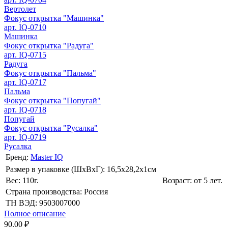
Вертолет
Фокус открытка "Машинка"
арт. IQ-0710
Машинка
Фокус открытка "Радуга"
арт. IQ-0715
Радуга
Фокус открытка "Пальма"
арт. IQ-0717
Пальма
Фокус открытка "Попугай"
арт. IQ-0718
Попугай
Фокус открытка "Русалка"
арт. IQ-0719
Русалка
Бренд:
Master IQ
Размер в упаковке (ШхВxГ): 16,5х28,2х1cм
Вес: 110г.
Возраст: от 5 лет.
Страна производства: Россия
ТН ВЭД: 9503007000
Полное описание
90.00 ₽