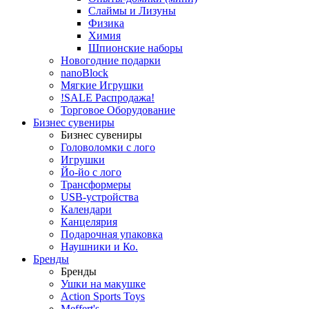
Слаймы и Лизуны
Физика
Химия
Шпионские наборы
Новогодние подарки
nanoBlock
Мягкие Игрушки
!SALE Распродажа!
Торговое Оборудование
Бизнес сувениры
Бизнес сувениры
Головоломки с лого
Игрушки
Йо-йо с лого
Трансформеры
USB-устройства
Календари
Канцелярия
Подарочная упаковка
Наушники и Ко.
Бренды
Бренды
Ушки на макушке
Action Sports Toys
Meffert's