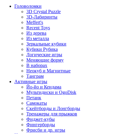
Головоломки
3D Crystal Puzzle
3D-Лабиринты
Meffert's
Recent Toys
Из дерева
Из металла
Зеркальные кубики
Кубики Рубика
Логические игры
Меняющие форму
В наборах
Неокуб и Магнитные
Танграм
Активные игры
Йо-йо и Кендама
Мультидиски и OgoDisk
Петанк
Самокаты
Скейтборды и Лонгборды
Тренажеры для прыжков
Фиджет-кубы
Фингерборды
Фрисби и др. игры