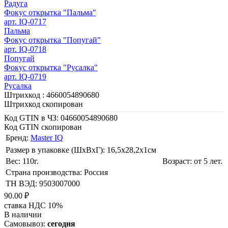
Радуга
Фокус открытка "Пальма"
арт. IQ-0717
Пальма
Фокус открытка "Попугай"
арт. IQ-0718
Попугай
Фокус открытка "Русалка"
арт. IQ-0719
Русалка
Штрихкод :
4660054890680
Штрихкод скопирован
Код GTIN в ЧЗ:
04660054890680
Код GTIN скопирован
Бренд:
Master IQ
Размер в упаковке (ШхВxГ): 16,5х28,2х1cм
Вес: 110г.
Возраст: от 5 лет.
Страна производства: Россия
ТН ВЭД: 9503007000
90.00 ₽
ставка НДС 10%
В наличии
Самовывоз:
сегодня