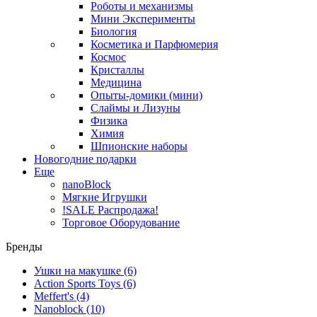
Роботы и механизмы
Мини Эксперименты
Биология
Косметика и Парфюмерия
Космос
Кристаллы
Медицина
Опыты-домики (мини)
Слаймы и Лизуны
Физика
Химия
Шпионские наборы
Новогодние подарки
Еще
nanoBlock
Мягкие Игрушки
!SALE Распродажа!
Торговое Оборудование
Бренды
Ушки на макушке
(6)
Action Sports Toys
(6)
Meffert's
(4)
Nanoblock
(10)