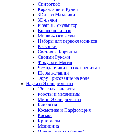
Спирограф
Карандаши и Ручки
3D-пазл Мазалики
3D-ручки
Pinart 3D-скульптор
Волшебный шар
Мишки-раскраски
Наборы для первоклассников
Раскопки
Световые Картины
Своими Руками
Фокусы и Магия
Чемоданчики с развлечениями
Шары желаний
Эбру - рисование на воде
Наука и Эксперименты
"Зеленая" энергия
Роботы и механизмы
Мини Эксперименты
Биология
Косметика и Парфюмерия
Космос
Кристаллы
Медицина
Опыты-домики (мини)