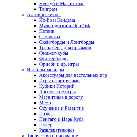
Неокуб и Магнитные
Танграм
Активные игры
Йо-йо и Кендама
Мультидиски и OgoDisk
Петанк
Самокаты
Скейтборды и Лонгборды
Тренажеры для прыжков
Фиджет-кубы
Фингерборды
Фрисби и др. игры
Настольные игры
Аксессуары для настольных игр
Игры с карточками
Кубики Историй
Логические игры
Магнитные в дорогу
Мемо
Обучение и Развитие
Пазлы
Пентаго и Царь Куба
Покер
Развлекательные
Творчество и рисование