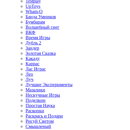
Testplay
UpToys
Wham-O
Банда Умников
Бумбарам
Волшебный снег
ВКФ
Время Игры
Дубль 2
Зандер
Золотая Сказка
Какаду
Каррас
Лас Играс
Лео
Луч
Лучшие Эксперименты
Мазалики
Нескучные Игры
Поделкин
Простая Наука
Раскопки
Раскрась и Подари
Рисуй Светом
Смышленый