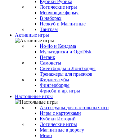
Кубики Рубика
Логические игры
Меняющие форму
В наборах
Неокуб и Магнитные
Танграм
Активные игры
Йо-йо и Кендама
Мультидиски и OgoDisk
Петанк
Самокаты
Скейтборды и Лонгборды
Тренажеры для прыжков
Фиджет-кубы
Фингерборды
Фрисби и др. игры
Настольные игры
Аксессуары для настольных игр
Игры с карточками
Кубики Историй
Логические игры
Магнитные в дорогу
Мемо