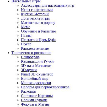
Настольные игры
Аксессуары для настольных игр
Игры с карточками
Кубики Историй
Логические игры
Магнитные в дорогу
Мемо
Обучение и Развитие
Пазлы
Пентаго и Царь Куба
Покер
Развлекательные
Творчество и рисование
Спирограф
Карандаши и Ручки
3D-пазл Мазалики
3D-ручки
Pinart 3D-скульптор
Волшебный шар
Мишки-раскраски
Наборы для первоклассников
Раскопки
Световые Картины
Своими Руками
Фокусы и Магия