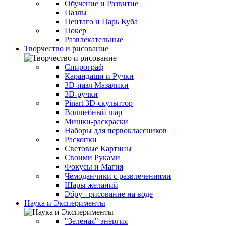
Обучение и Развитие
Пазлы
Пентаго и Царь Куба
Покер
Развлекательные
Творчество и рисование
Спирограф
Карандаши и Ручки
3D-пазл Мазалики
3D-ручки
Pinart 3D-скульптор
Волшебный шар
Мишки-раскраски
Наборы для первоклассников
Раскопки
Световые Картины
Своими Руками
Фокусы и Магия
Чемоданчики с развлечениями
Шары желаний
Эбру - рисование на воде
Наука и Эксперименты
"Зеленая" энергия