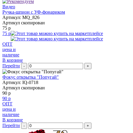
Видео
Ручка-шпион c УФ-фонариком
Артикул: MQ_826
Артикул скопирован
75 р
75 р
ОПТ
цена и
наличие
В корзине
Перейти
-
+
Фокус открытка "Попугай"
Артикул: IQ-0718
Артикул скопирован
90 р
90 р
ОПТ
цена и
наличие
В корзине
Перейти
-
+