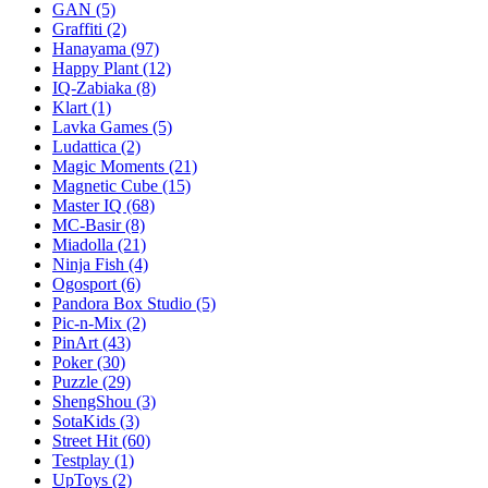
GAN
(5)
Graffiti
(2)
Hanayama
(97)
Happy Plant
(12)
IQ-Zabiaka
(8)
Klart
(1)
Lavka Games
(5)
Ludattica
(2)
Magic Moments
(21)
Magnetic Cube
(15)
Master IQ
(68)
MC-Basir
(8)
Miadolla
(21)
Ninja Fish
(4)
Ogosport
(6)
Pandora Box Studio
(5)
Pic-n-Mix
(2)
PinArt
(43)
Poker
(30)
Puzzle
(29)
ShengShou
(3)
SotaKids
(3)
Street Hit
(60)
Testplay
(1)
UpToys
(2)