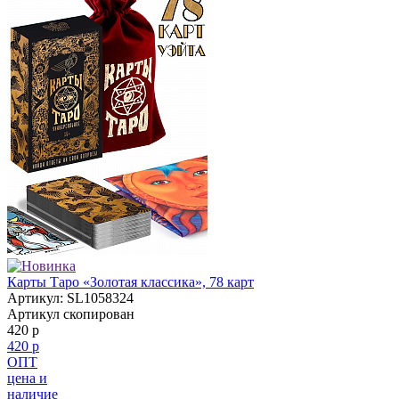
Карты Таро «Золотая классика», 78 карт
Артикул: SL1058324
Артикул скопирован
420 р
420 р
ОПТ
цена и
наличие