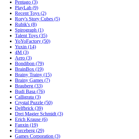
Pentago
(3)
PlayLab
(9)
Recent Toys
(2)
Rory's Story Cubes
(5)
Rubik's
(8)
Spirograph
(1)
Talent Toys
(35)
YoYoFactory
(50)
Yuxin
(14)
4M
(3)
Aero
(3)
Bondibon
(79)
BrainBox
(19)
Brainy Trainy
(15)
Brainy Games
(7)
Brauberg
(33)
Budi Basa
(76)
Calligrata
(3)
Crystal Puzzle
(50)
Delfbrick
(39)
Drei Magier Schmidt
(3)
Erich Krause
(6)
Fanxin
(19)
Forceberg
(29)
Games Corporation
(3)