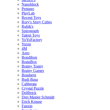
Nanoblock
Pentago
PlayLab
Recent Toys
Rory's Story Cubes
Rubik's
Spirograph
Talent Toys
YoYoFactory
Yuxin
4M
Aero
Bondibon
BrainBox
Brainy Trainy
Brainy Games
Brauberg
Budi Basa
Calligrata
Crystal Puzzle
Delfbrick
Drei Magier Schmidt
Erich Krause
Fanxin