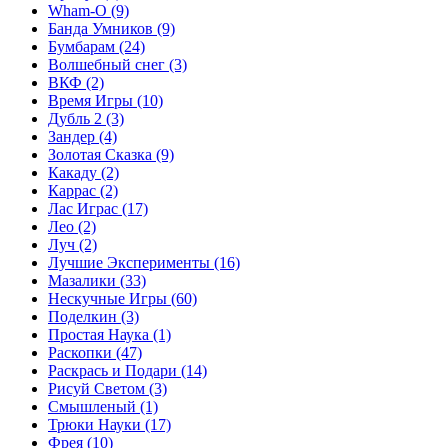
Wham-O
(9)
Банда Умников
(9)
Бумбарам
(24)
Волшебный снег
(3)
ВКФ
(2)
Время Игры
(10)
Дубль 2
(3)
Зандер
(4)
Золотая Сказка
(9)
Какаду
(2)
Каррас
(2)
Лас Играс
(17)
Лео
(2)
Луч
(2)
Лучшие Эксперименты
(16)
Мазалики
(33)
Нескучные Игры
(60)
Поделкин
(3)
Простая Наука
(1)
Раскопки
(47)
Раскрась и Подари
(14)
Рисуй Светом
(3)
Смышленый
(1)
Трюки Науки
(17)
Фрея
(10)