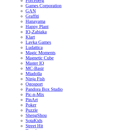
Forceberg
Games Corporation
GAN
Graffiti
Hanayama
Happy Plant
IQ-Zabiaka
Klart
Lavka Games
Ludattica
Magic Moments
Magnetic Cube
Master IQ
MC-Basir
Miadolla
Ninja Fish
Ogosport
Pandora Box Studio
Pic-n-Mix
PinArt
Poker
Puzzle
ShengShou
SotaKids
Street Hit