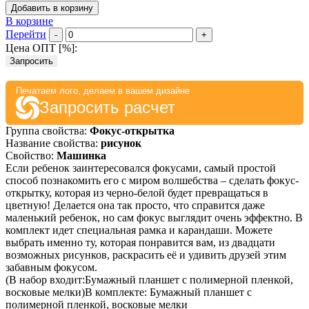
Добавить в корзину
В корзине
Перейти
-
+
Цена ОПТ [
%
]:
Запросить
Печатаем лого, делаем в вашем дизайне
Запросить расчет
Группа свойства:
Фокус-открытка
Название свойства:
рисунок
Свойство:
Машинка
Если ребенок заинтересовался фокусами, самый простой
способ познакомить его с миром волшебства – сделать фокус-
открытку, которая из черно-белой будет превращаться в
цветную! Делается она так просто, что справится даже
маленький ребенок, но сам фокус выглядит очень эффектно. В
комплект идет специальная рамка и карандаши. Можете
выбрать именно ту, которая понравится вам, из двадцати
возможных рисунков, раскрасить её и удивить друзей этим
забавным фокусом.
(В набор входит:Бумажный планшет с полимерной пленкой,
восковые мелки)В комплекте: Бумажный планшет с
полимерной пленкой, восковые мелки