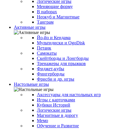
Логические игры
Меняющие форму
В наборах
Неокуб и Магнитные
Танграм
Активные игры
Йо-йо и Кендама
Мультидиски и OgoDisk
Петанк
Самокаты
Скейтборды и Лонгборды
Тренажеры для прыжков
Фиджет-кубы
Фингерборды
Фрисби и др. игры
Настольные игры
Аксессуары для настольных игр
Игры с карточками
Кубики Историй
Логические игры
Магнитные в дорогу
Мемо
Обучение и Развитие