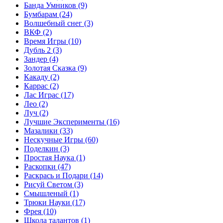
Банда Умников
(9)
Бумбарам
(24)
Волшебный снег
(3)
ВКФ
(2)
Время Игры
(10)
Дубль 2
(3)
Зандер
(4)
Золотая Сказка
(9)
Какаду
(2)
Каррас
(2)
Лас Играс
(17)
Лео
(2)
Луч
(2)
Лучшие Эксперименты
(16)
Мазалики
(33)
Нескучные Игры
(60)
Поделкин
(3)
Простая Наука
(1)
Раскопки
(47)
Раскрась и Подари
(14)
Рисуй Светом
(3)
Смышленый
(1)
Трюки Науки
(17)
Фрея
(10)
Школа талантов
(1)