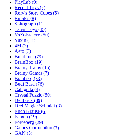
PlayLab
(9)
Recent Toys
(2)
Rory's Story Cubes
(5)
Rubik's
(8)
Spirograph
(1)
Talent Toys
(35)
YoYoFactory
(50)
Yuxin
(14)
4M
(3)
Aero
(3)
Bondibon
(79)
BrainBox
(19)
Brainy Trainy
(15)
Brainy Games
(7)
Brauberg
(33)
Budi Basa
(76)
Calligrata
(3)
Crystal Puzzle
(50)
Delfbrick
(39)
Drei Magier Schmidt
(3)
Erich Krause
(6)
Fanxin
(19)
Forceberg
(29)
Games Corporation
(3)
GAN
(5)