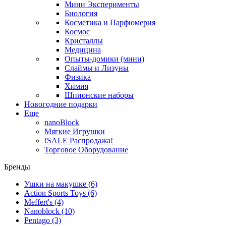
Мини Эксперименты
Биология
Косметика и Парфюмерия
Космос
Кристаллы
Медицина
Опыты-домики (мини)
Слаймы и Лизуны
Физика
Химия
Шпионские наборы
Новогодние подарки
Еще
nanoBlock
Мягкие Игрушки
!SALE Распродажа!
Торговое Оборудование
Бренды
Ушки на макушке
(6)
Action Sports Toys
(6)
Meffert's
(4)
Nanoblock
(10)
Pentago
(3)