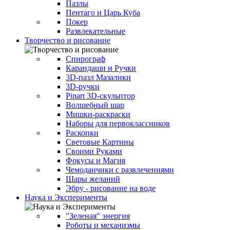
Пазлы
Пентаго и Царь Куба
Покер
Развлекательные
Творчество и рисование
Спирограф
Карандаши и Ручки
3D-пазл Мазалики
3D-ручки
Pinart 3D-скульптор
Волшебный шар
Мишки-раскраски
Наборы для первоклассников
Раскопки
Световые Картины
Своими Руками
Фокусы и Магия
Чемоданчики с развлечениями
Шары желаний
Эбру - рисование на воде
Наука и Эксперименты
"Зеленая" энергия
Роботы и механизмы