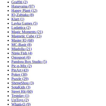
Graffiti
(2)
Hanayama
(97)
Happy Plant
(12)
IQ-Zabiaka
(8)
Klart
(1)
Lavka Games
(5)
Ludattica
(2)
Magic Moments
(21)
Magnetic Cube
(15)
Master IQ
(68)
MC-Basir
(8)
Miadolla
(21)
Ninja Fish
(4)
Ogosport
(6)
Pandora Box Studio
(5)
Pic-n-Mix
(2)
PinArt
(43)
Poker
(30)
Puzzle
(29)
ShengShou
(3)
SotaKids
(3)
Street Hit
(60)
Testplay
(1)
UpToys
(2)
Wham-O
(9)