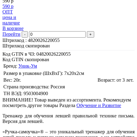
590 р
590 р
ОПТ
цена и
наличие
В корзине
Перейти
-
+
Штрихкод :
4820026220055
Штрихкод скопирован
Код GTIN в ЧЗ:
04820026220055
Код GTIN скопирован
Бренд:
Уник-Ум
Размер в упаковке (ШхВxГ): 7х20х2cм
Вес: 20г.
Возраст: от 3 лет.
Страна производства: Россия
ТН ВЭД: 9503004900
ВНИМАНИЕ! Товар выведен из ассортимента. Рекомендуем
посмотреть другие товары Раздела
Обучение и Развитие
Тренажер для обучения левшей правильной технике письма.
Версия для левшей.
«Ручка-самоучка»® – это уникальный тренажер для обучения