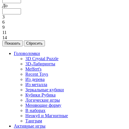
До
3
6
9
11
14
Головоломки
3D Crystal Puzzle
3D-Лабиринты
Meffert's
Recent Toys
Из дерева
Из металла
Зеркальные кубики
Кубики Рубика
Логические игры
Меняющие форму
В наборах
Неокуб и Магнитные
Танграм
Активные игры