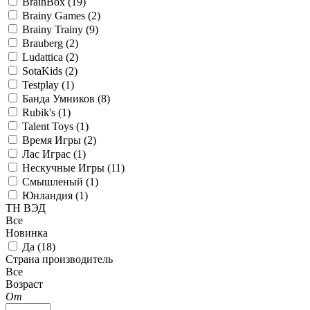
BrainBox (
19
)
Brainy Games (
2
)
Brainy Trainy (
9
)
Brauberg (
2
)
Ludattica (
2
)
SotaKids (
2
)
Testplay (
1
)
Банда Умников (
8
)
Rubik's (
1
)
Talent Toys (
1
)
Время Игры (
2
)
Лас Играс (
1
)
Нескучные Игры (
11
)
Смышленый (
1
)
Юнландия (
1
)
ТН ВЭД
Все
Новинка
Да (
18
)
Страна производитель
Все
Возраст
От