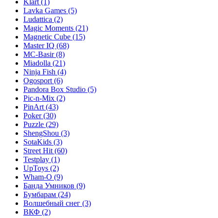
Klart
(1)
Lavka Games
(5)
Ludattica
(2)
Magic Moments
(21)
Magnetic Cube
(15)
Master IQ
(68)
MC-Basir
(8)
Miadolla
(21)
Ninja Fish
(4)
Ogosport
(6)
Pandora Box Studio
(5)
Pic-n-Mix
(2)
PinArt
(43)
Poker
(30)
Puzzle
(29)
ShengShou
(3)
SotaKids
(3)
Street Hit
(60)
Testplay
(1)
UpToys
(2)
Wham-O
(9)
Банда Умников
(9)
Бумбарам
(24)
Волшебный снег
(3)
ВКФ
(2)