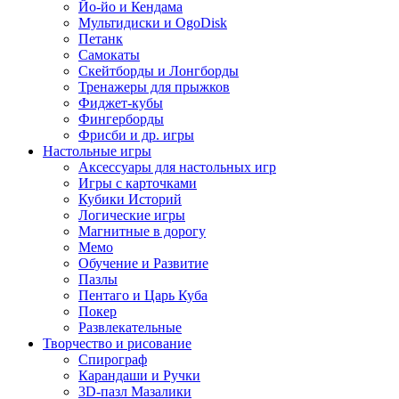
Йо-йо и Кендама
Мультидиски и OgoDisk
Петанк
Самокаты
Скейтборды и Лонгборды
Тренажеры для прыжков
Фиджет-кубы
Фингерборды
Фрисби и др. игры
Настольные игры
Аксессуары для настольных игр
Игры с карточками
Кубики Историй
Логические игры
Магнитные в дорогу
Мемо
Обучение и Развитие
Пазлы
Пентаго и Царь Куба
Покер
Развлекательные
Творчество и рисование
Спирограф
Карандаши и Ручки
3D-пазл Мазалики