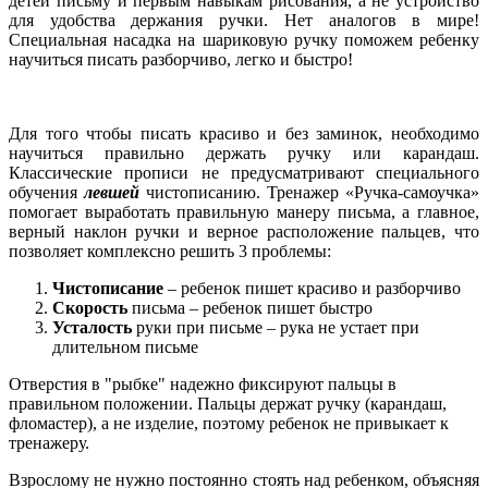
детей письму и первым навыкам рисования, а не устройство
для удобства держания ручки. Нет аналогов в мире!
Специальная насадка на шариковую ручку поможем ребенку
научиться писать разборчиво, легко и быстро!
Для того чтобы писать красиво и без заминок, необходимо
научиться правильно держать ручку или карандаш.
Классические прописи не предусматривают специального
обучения
левшей
чистописанию. Тренажер «Ручка-самоучка»
помогает выработать правильную манеру письма, а главное,
верный наклон ручки и верное расположение пальцев, что
позволяет комплексно решить 3 проблемы:
Чистописание
– ребенок пишет красиво и разборчиво
Скорость
письма – ребенок пишет быстро
Усталость
руки при письме – рука не устает при
длительном письме
Отверстия в "рыбке" надежно фиксируют пальцы в
правильном положении. Пальцы держат ручку (карандаш,
фломастер), а не изделие, поэтому ребенок не привыкает к
тренажеру.
Взрослому не нужно постоянно стоять над ребенком, объясняя