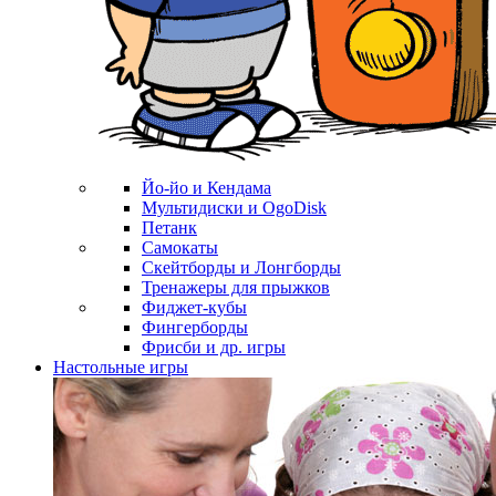
Йо-йо и Кендама
Мультидиски и OgoDisk
Петанк
Самокаты
Скейтборды и Лонгборды
Тренажеры для прыжков
Фиджет-кубы
Фингерборды
Фрисби и др. игры
Настольные игры