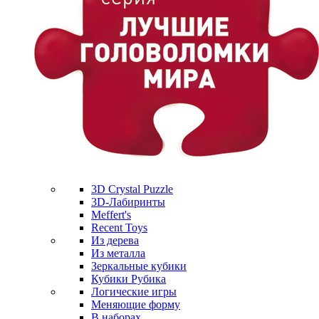
3D Crystal Puzzle
3D-Лабиринты
Meffert's
Recent Toys
Из дерева
Из металла
Зеркальные кубики
Кубики Рубика
Логические игры
Меняющие форму
В наборах