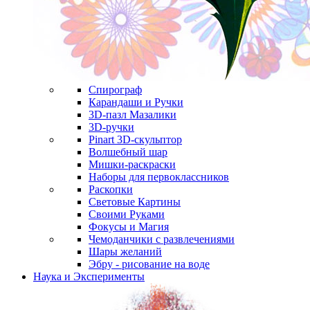
Спирограф
Карандаши и Ручки
3D-пазл Мазалики
3D-ручки
Pinart 3D-скульптор
Волшебный шар
Мишки-раскраски
Наборы для первоклассников
Раскопки
Световые Картины
Своими Руками
Фокусы и Магия
Чемоданчики с развлечениями
Шары желаний
Эбру - рисование на воде
Наука и Эксперименты