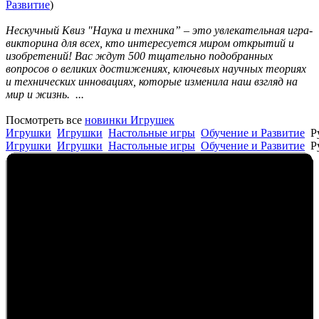
Развитие
)
Нескучный Квиз "Наука и техника” – это увлекательная игра-
викторина для всех, кто интересуется миром открытий и
изобретений! Вас ждут 500 тщательно подобранных
вопросов о великих достижениях, ключевых научных теориях
и технических инновациях, которые изменила наш взгляд на
мир и жизнь. ...
Посмотреть все
новинки Игрушек
Игрушки
Игрушки
Настольные игры
Обучение и Развитие
Р
Игрушки
Игрушки
Настольные игры
Обучение и Развитие
Р