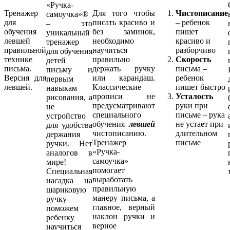
«Ручка-
Тренажер
Для того чтобы
Чистописание
самоучка»®
для
писать красиво и
– ребенок
– это
обучения
без заминок,
пишет
уникальный
левшей
необходимо
красиво и
тренажер
правильной
научиться
разборчиво
для обучения
технике
правильно
Скорость
детей
письма.
держать ручку
письма –
письму и
Версия для
или карандаш.
ребенок
первым
левшей.
Классические
пишет быстро
навыкам
прописи не
Усталость
рисования, а
предусматривают
руки при
не
специального
письме – рука
устройство
обучения
левшей
не устает при
для удобства
чистописанию.
длительном
держания
Тренажер
письме
ручки. Нет
«Ручка-
аналогов в
самоучка»
мире!
помогает
Специальная
выработать
насадка на
правильную
шариковую
манеру письма, а
ручку
главное, верный
поможем
наклон ручки и
ребенку
верное
научиться