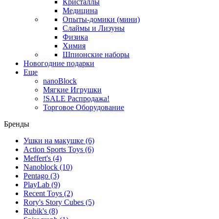
Кристаллы
Медицина
Опыты-домики (мини)
Слаймы и Лизуны
Физика
Химия
Шпионские наборы
Новогодние подарки
Еще
nanoBlock
Мягкие Игрушки
!SALE Распродажа!
Торговое Оборудование
Бренды
Ушки на макушке
(6)
Action Sports Toys
(6)
Meffert's
(4)
Nanoblock
(10)
Pentago
(3)
PlayLab
(9)
Recent Toys
(2)
Rory's Story Cubes
(5)
Rubik's
(8)