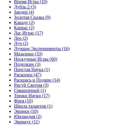
Время Игры
(10)
Дубль 2
(3)
Зандер
(4)
Золотая Сказка
(9)
Какаду
(2)
Каррас
(2)
Лас Играс
(17)
Лео
(2)
Луч
(2)
Лучшие Эксперименты
(16)
Мазалики
(33)
Нескучные Игры
(60)
Поделкин
(3)
Простая Наука
(1)
Раскопки
(47)
Раскрась и Подари
(14)
Рисуй Светом
(3)
Смышленый
(1)
Трюки Науки
(17)
Фрея
(10)
Школа талантов
(1)
Эврики
(10)
Юнландия
(2)
Эврикус
(11)