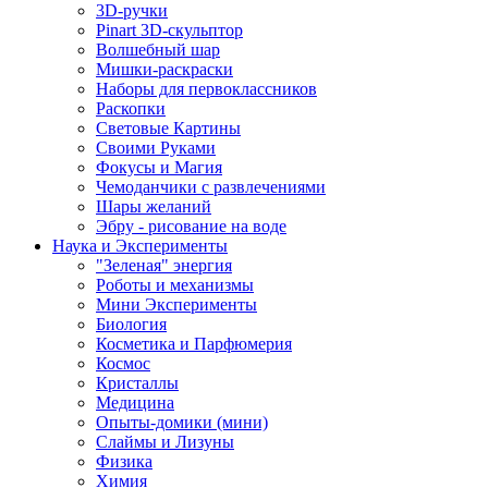
3D-ручки
Pinart 3D-скульптор
Волшебный шар
Мишки-раскраски
Наборы для первоклассников
Раскопки
Световые Картины
Своими Руками
Фокусы и Магия
Чемоданчики с развлечениями
Шары желаний
Эбру - рисование на воде
Наука и Эксперименты
"Зеленая" энергия
Роботы и механизмы
Мини Эксперименты
Биология
Косметика и Парфюмерия
Космос
Кристаллы
Медицина
Опыты-домики (мини)
Слаймы и Лизуны
Физика
Химия