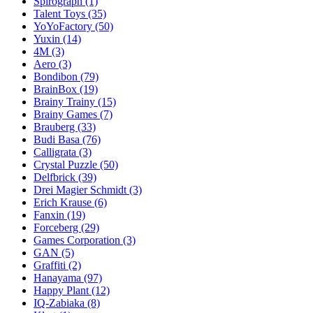
Spirograph
(1)
Talent Toys
(35)
YoYoFactory
(50)
Yuxin
(14)
4M
(3)
Aero
(3)
Bondibon
(79)
BrainBox
(19)
Brainy Trainy
(15)
Brainy Games
(7)
Brauberg
(33)
Budi Basa
(76)
Calligrata
(3)
Crystal Puzzle
(50)
Delfbrick
(39)
Drei Magier Schmidt
(3)
Erich Krause
(6)
Fanxin
(19)
Forceberg
(29)
Games Corporation
(3)
GAN
(5)
Graffiti
(2)
Hanayama
(97)
Happy Plant
(12)
IQ-Zabiaka
(8)