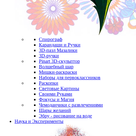
Спирограф
Карандаши и Ручки
3D-пазл Мазалики
3D-ручки
Pinart 3D-скульптор
Волшебный шар
Мишки-раскраски
Наборы для первоклассников
Раскопки
Световые Картины
Своими Руками
Фокусы и Магия
Чемоданчики с развлечениями
Шары желаний
Эбру - рисование на воде
Наука и Эксперименты