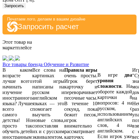
Запросить
Печатаем лого, делаем в вашем дизайне
Запросить расчет
Этот товар на
маркетплейсе
Все товары бренда Обучение и Развитие
В каком
Все слова на
Правила игры
Иг
В игре
два
возрасте
картинках
очень просты.
"С
уровня
лучше всего
этой игры
Игрок берет
зн
сложности
. На
начинать
написаны на
карточку и
мо
обороте каждой
изучение
русском и
переворачивает
дом
карточки 8
иностранного
английском
песочные часы.
на
вопросов: 4 на
языка? Лучше
языках — это
В течение 10
Не
русском, с
всего с
помогает
секунд, пока
ра
использованием
самого
выучить
бежит песок,
уп
английских
детства! Но
новые слова,
игрок
по
слов, 4 на
просто так
сопоставляя
внимательно
вз
английском.
обучить детей
их и с русским
рассматривает
с 
Если игрок уже
иностранным
эквивалентом,
карточку,
ве