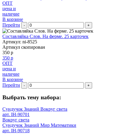
ОПТ
цена и
наличие
В корзине
Перейти
-
+
Составляйка Слов. На ферме. 25 карточек
Артикул: ni-8525
Артикул скопирован
350 р
350 р
ОПТ
цена и
наличие
В корзине
Перейти
-
+
Выбрать тему набора:
Сундучок Знаний Вокруг света
арт. IH-90701
Вокруг света
Сундучок Знаний Мир Математики
арт. IH-90718