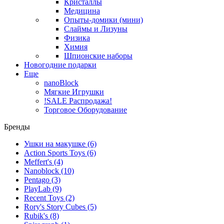
Кристаллы
Медицина
Опыты-домики (мини)
Слаймы и Лизуны
Физика
Химия
Шпионские наборы
Новогодние подарки
Еще
nanoBlock
Мягкие Игрушки
!SALE Распродажа!
Торговое Оборудование
Бренды
Ушки на макушке
(6)
Action Sports Toys
(6)
Meffert's
(4)
Nanoblock
(10)
Pentago
(3)
PlayLab
(9)
Recent Toys
(2)
Rory's Story Cubes
(5)
Rubik's
(8)