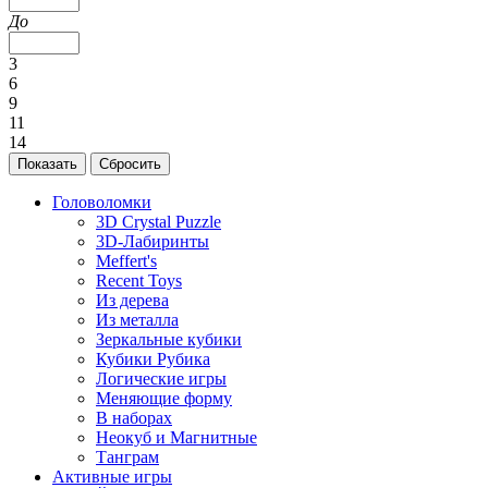
До
3
6
9
11
14
Головоломки
3D Crystal Puzzle
3D-Лабиринты
Meffert's
Recent Toys
Из дерева
Из металла
Зеркальные кубики
Кубики Рубика
Логические игры
Меняющие форму
В наборах
Неокуб и Магнитные
Танграм
Активные игры