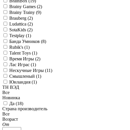
BrainBox (
19
)
Brainy Games (
2
)
Brainy Trainy (
9
)
Brauberg (
2
)
Ludattica (
2
)
SotaKids (
2
)
Testplay (
1
)
Банда Умников (
8
)
Rubik's (
1
)
Talent Toys (
1
)
Время Игры (
2
)
Лас Играс (
1
)
Нескучные Игры (
11
)
Смышленый (
1
)
Юнландия (
1
)
ТН ВЭД
Все
Новинка
Да (
18
)
Страна производитель
Все
Возраст
От