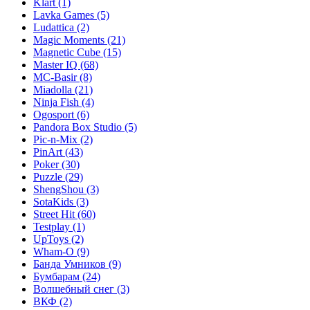
Klart
(1)
Lavka Games
(5)
Ludattica
(2)
Magic Moments
(21)
Magnetic Cube
(15)
Master IQ
(68)
MC-Basir
(8)
Miadolla
(21)
Ninja Fish
(4)
Ogosport
(6)
Pandora Box Studio
(5)
Pic-n-Mix
(2)
PinArt
(43)
Poker
(30)
Puzzle
(29)
ShengShou
(3)
SotaKids
(3)
Street Hit
(60)
Testplay
(1)
UpToys
(2)
Wham-O
(9)
Банда Умников
(9)
Бумбарам
(24)
Волшебный снег
(3)
ВКФ
(2)