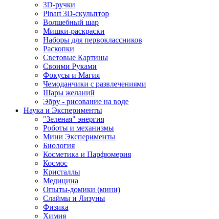
3D-ручки
Pinart 3D-скульптор
Волшебный шар
Мишки-раскраски
Наборы для первоклассников
Раскопки
Световые Картины
Своими Руками
Фокусы и Магия
Чемоданчики с развлечениями
Шары желаний
Эбру - рисование на воде
Наука и Эксперименты
"Зеленая" энергия
Роботы и механизмы
Мини Эксперименты
Биология
Косметика и Парфюмерия
Космос
Кристаллы
Медицина
Опыты-домики (мини)
Слаймы и Лизуны
Физика
Химия