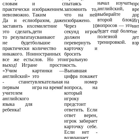
начал изучать
словам
и с
пытаясь
пр
английский,
практически
изображением.
запомнить то,
в
выбирайте
невозможно.
Таким
что на ней
дор
второй блок
Да и если
образом, даже
изображено.
Иг
вопросов — это
заставить их
семилетние
Через 10
ин
будет ещё более
это сделать,
дети
секунд игрок
не
полезной
то результата
усваивают
должен
дет
тренировкой.
не будет
большое
перевернуть
вз
практически
количество
карточку и
никакого. Но
иностранных
бросить
все же есть
слов. Но это
игральную
выход! Игра
не просто
кость.
«Учим
картинки —
Выпавшая
английский»
это
цифра покажет
- станет
увлекательная
на номер
первым
игра на время!
вопроса, на
учителем
который
английского
игроку
языка для
предстоит
ребенка!
ответить. Если
ответ верен,
игрок забирает
карточку себе.
Если нет -
возвращает