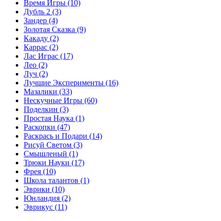
Время Игры
(10)
Дубль 2
(3)
Зандер
(4)
Золотая Сказка
(9)
Какаду
(2)
Каррас
(2)
Лас Играс
(17)
Лео
(2)
Луч
(2)
Лучшие Эксперименты
(16)
Мазалики
(33)
Нескучные Игры
(60)
Поделкин
(3)
Простая Наука
(1)
Раскопки
(47)
Раскрась и Подари
(14)
Рисуй Светом
(3)
Смышленый
(1)
Трюки Науки
(17)
Фрея
(10)
Школа талантов
(1)
Эврики
(10)
Юнландия
(2)
Эврикус
(11)