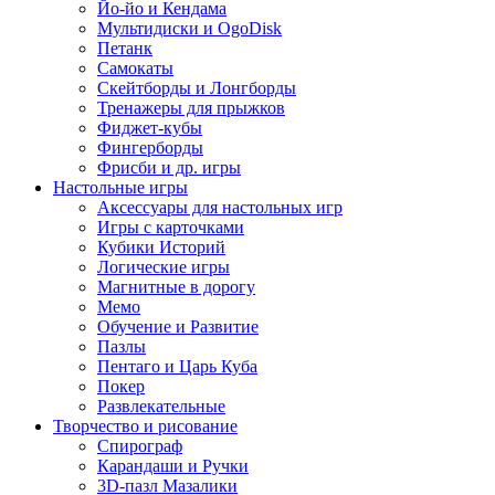
Йо-йо и Кендама
Мультидиски и OgoDisk
Петанк
Самокаты
Скейтборды и Лонгборды
Тренажеры для прыжков
Фиджет-кубы
Фингерборды
Фрисби и др. игры
Настольные игры
Аксессуары для настольных игр
Игры с карточками
Кубики Историй
Логические игры
Магнитные в дорогу
Мемо
Обучение и Развитие
Пазлы
Пентаго и Царь Куба
Покер
Развлекательные
Творчество и рисование
Спирограф
Карандаши и Ручки
3D-пазл Мазалики