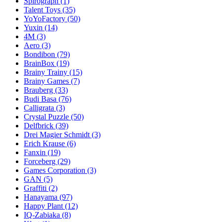
Spirograph
(1)
Talent Toys
(35)
YoYoFactory
(50)
Yuxin
(14)
4M
(3)
Aero
(3)
Bondibon
(79)
BrainBox
(19)
Brainy Trainy
(15)
Brainy Games
(7)
Brauberg
(33)
Budi Basa
(76)
Calligrata
(3)
Crystal Puzzle
(50)
Delfbrick
(39)
Drei Magier Schmidt
(3)
Erich Krause
(6)
Fanxin
(19)
Forceberg
(29)
Games Corporation
(3)
GAN
(5)
Graffiti
(2)
Hanayama
(97)
Happy Plant
(12)
IQ-Zabiaka
(8)