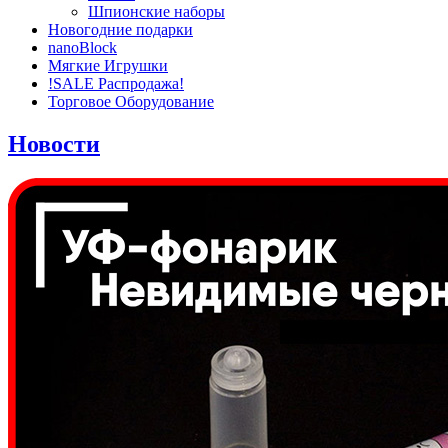
Шпионские наборы
Новогодние подарки
nanoBlock
Мягкие Игрушки
!SALE Распродажа!
Торговое Оборудование
Новости