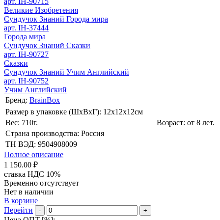
арт. IH-90715
Великие Изобретения
Сундучок Знаний Города мира
арт. IH-37444
Города мира
Сундучок Знаний Сказки
арт. IH-90727
Сказки
Сундучок Знаний Учим Английский
арт. IH-90752
Учим Английский
Бренд:
BrainBox
Размер в упаковке (ШхВxГ): 12х12х12cм
Вес: 710г.
Возраст: от 8 лет.
Страна производства: Россия
ТН ВЭД: 9504908009
Полное описание
1 150.00 ₽
ставка НДС 10%
Временно отсутствует
Нет в наличии
В корзине
Перейти
-
+
Цена ОПТ [
%
]: