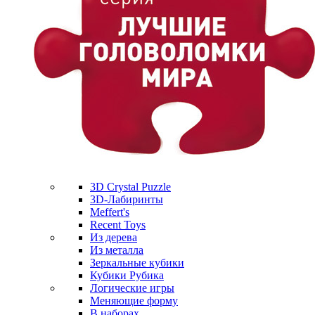
3D Crystal Puzzle
3D-Лабиринты
Meffert's
Recent Toys
Из дерева
Из металла
Зеркальные кубики
Кубики Рубика
Логические игры
Меняющие форму
В наборах