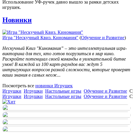
Использование УФ-ручек давно вышло за рамки детских
игрушек.
Новинки
Игра "Нескучный Квиз. Киномания"
(
Обучение и Развитие
)
Нескучный Квиз "Киномания” – это интеллектуальная игра-
викторина для тех, кто готов погрузиться в мир кино.
Раскройте потенциал своей команды в увлекательной битве
умов! В каждой из 100 карт-раундов вас ждут 5
интригующих вопросов разной сложности, которые проверят
ваши знания в самых неож...
Посмотреть все
новинки Игрушек
Игрушки
Игрушки
Настольные игры
Обучение и Развитие
С
Игрушки
Игрушки
Настольные игры
Обучение и Развитие
С