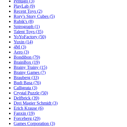
Pentago
(3)
PlayLab
(9)
Recent Toys
(2)
Rory's Story Cubes
(5)
Rubik's
(8)
Spirograph
(1)
Talent Toys
(35)
YoYoFactory
(50)
Yuxin
(14)
4M
(3)
Aero
(3)
Bondibon
(79)
BrainBox
(19)
Brainy Trainy
(15)
Brainy Games
(7)
Brauberg
(33)
Budi Basa
(76)
Calligrata
(3)
Crystal Puzzle
(50)
Delfbrick
(39)
Drei Magier Schmidt
(3)
Erich Krause
(6)
Fanxin
(19)
Forceberg
(29)
Games Corporation
(3)