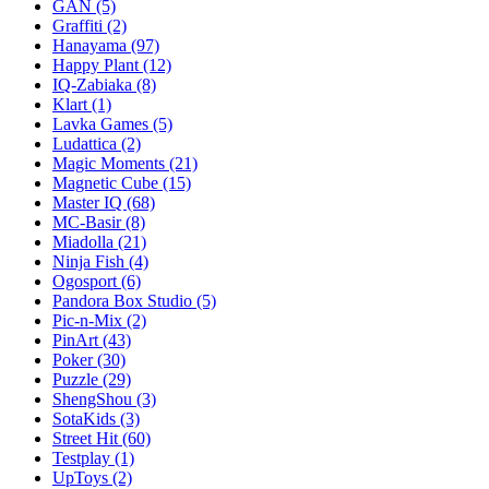
GAN
(5)
Graffiti
(2)
Hanayama
(97)
Happy Plant
(12)
IQ-Zabiaka
(8)
Klart
(1)
Lavka Games
(5)
Ludattica
(2)
Magic Moments
(21)
Magnetic Cube
(15)
Master IQ
(68)
MC-Basir
(8)
Miadolla
(21)
Ninja Fish
(4)
Ogosport
(6)
Pandora Box Studio
(5)
Pic-n-Mix
(2)
PinArt
(43)
Poker
(30)
Puzzle
(29)
ShengShou
(3)
SotaKids
(3)
Street Hit
(60)
Testplay
(1)
UpToys
(2)