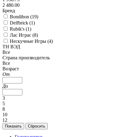
2 480.00
Бренд
Bondibon (
19
)
Delfbrick (
1
)
Rubik's (
1
)
Лас Играс (
8
)
Нескучные Игры (
4
)
ТН ВЭД
Все
Страна производитель
Все
Возраст
От
До
3
5
8
10
12
Головоломки