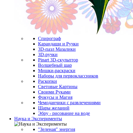
Спирограф
Карандаши и Ручки
3D-пазл Мазалики
3D-ручки
Pinart 3D-скульптор
Волшебный шар
Мишки-раскраски
Наборы для первоклассников
Раскопки
Световые Картины
Своими Руками
Фокусы и Магия
Чемоданчики с развлечениями
Шары желаний
Эбру - рисование на воде
Наука и Эксперименты
"Зеленая" энергия