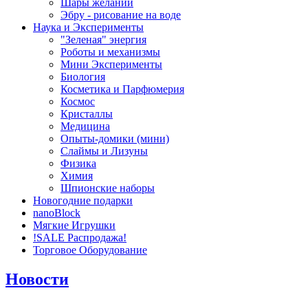
Шары желаний
Эбру - рисование на воде
Наука и Эксперименты
"Зеленая" энергия
Роботы и механизмы
Мини Эксперименты
Биология
Косметика и Парфюмерия
Космос
Кристаллы
Медицина
Опыты-домики (мини)
Слаймы и Лизуны
Физика
Химия
Шпионские наборы
Новогодние подарки
nanoBlock
Мягкие Игрушки
!SALE Распродажа!
Торговое Оборудование
Новости