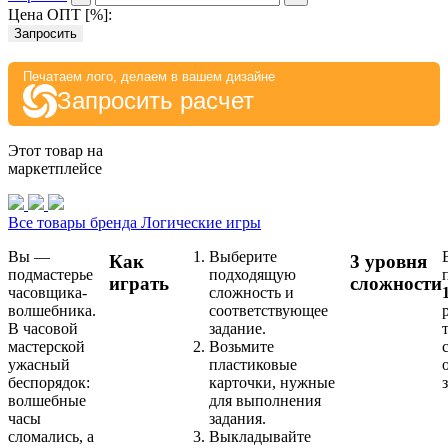
Цена ОПТ [
%
]:
Запросить
Печатаем лого, делаем в вашем дизайне
Запросить расчет
Этот товар на
маркетплейсе
Все товары бренда Логические игры
Вы —
Выберите
Как
3 уровня
подмастерье
подходящую
играть
сложности
часовщика-
сложность и
волшебника.
соответствующее
В часовой
задание.
мастерской
Возьмите
ужасный
пластиковые
беспорядок:
карточки, нужные
волшебные
для выполнения
часы
задания.
сломались, а
Выкладывайте