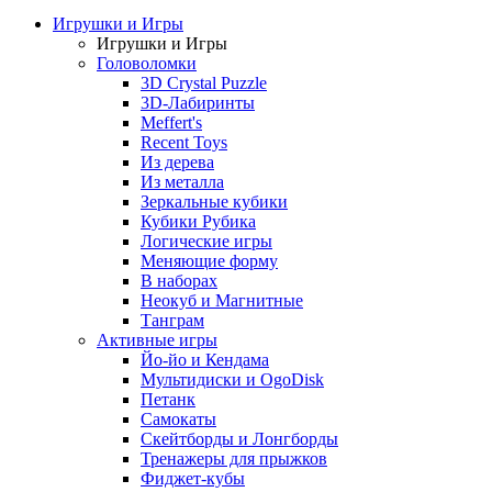
Игрушки и Игры
Игрушки и Игры
Головоломки
3D Crystal Puzzle
3D-Лабиринты
Meffert's
Recent Toys
Из дерева
Из металла
Зеркальные кубики
Кубики Рубика
Логические игры
Меняющие форму
В наборах
Неокуб и Магнитные
Танграм
Активные игры
Йо-йо и Кендама
Мультидиски и OgoDisk
Петанк
Самокаты
Скейтборды и Лонгборды
Тренажеры для прыжков
Фиджет-кубы