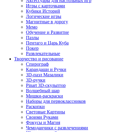
Аксессуары для настольных игр
Игры с карточками
Кубики Историй
Логические игры
Магнитные в дорогу
Мемо
Обучение и Развитие
Пазлы
Пентаго и Царь Куба
Покер
Развлекательные
Творчество и рисование
Спирограф
Карандаши и Ручки
3D-пазл Мазалики
3D-ручки
Pinart 3D-скульптор
Волшебный шар
Мишки-раскраски
Наборы для первоклассников
Раскопки
Световые Картины
Своими Руками
Фокусы и Магия
Чемоданчики с развлечениями