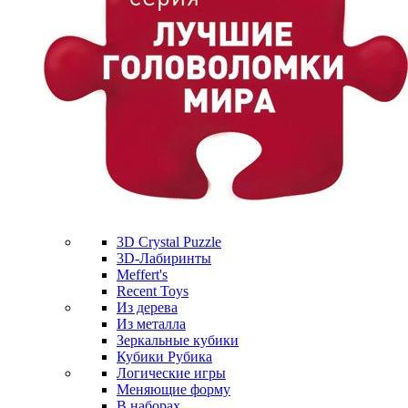
3D Crystal Puzzle
3D-Лабиринты
Meffert's
Recent Toys
Из дерева
Из металла
Зеркальные кубики
Кубики Рубика
Логические игры
Меняющие форму
В наборах