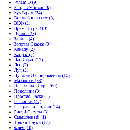
Wham-O
(9)
Банда Умников
(9)
Бумбарам
(24)
Волшебный снег
(3)
ВКФ
(2)
Время Игры
(10)
Дубль 2
(3)
Зандер
(4)
Золотая Сказка
(9)
Какаду
(2)
Каррас
(2)
Лас Играс
(17)
Лео
(2)
Луч
(2)
Лучшие Эксперименты
(16)
Мазалики
(33)
Нескучные Игры
(60)
Поделкин
(3)
Простая Наука
(1)
Раскопки
(47)
Раскрась и Подари
(14)
Рисуй Светом
(3)
Смышленый
(1)
Трюки Науки
(17)
Фрея
(10)