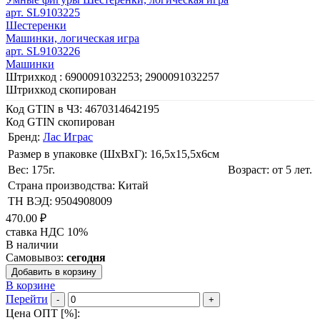
арт. SL9103225
Шестеренки
Машинки, логическая игра
арт. SL9103226
Машинки
Штрихкод :
6900091032253; 2900091032257
Штрихкод скопирован
Код GTIN в ЧЗ:
4670314642195
Код GTIN скопирован
Бренд:
Лас Играс
Размер в упаковке (ШхВxГ): 16,5х15,5х6cм
Вес: 175г.
Возраст: от 5 лет.
Страна производства: Китай
ТН ВЭД: 9504908009
470.00 ₽
ставка НДС 10%
В наличии
Самовывоз:
сегодня
Добавить в корзину
В корзине
Перейти
-
+
Цена ОПТ [
%
]: