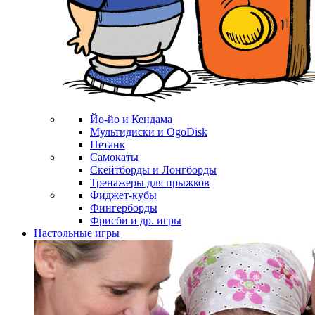
Йо-йо и Кендама
Мультидиски и OgoDisk
Петанк
Самокаты
Скейтборды и Лонгборды
Тренажеры для прыжков
Фиджет-кубы
Фингерборды
Фрисби и др. игры
Настольные игры