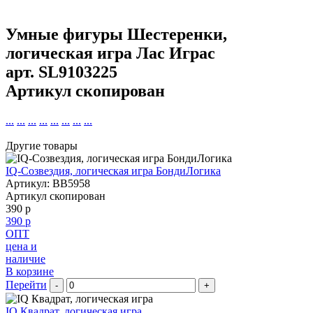
Умные фигуры Шестеренки,
логическая игра Лас Играс
арт.
SL9103225
Артикул скопирован
...
...
...
...
...
...
...
...
Другие товары
IQ-Созвездия, логическая игра БондиЛогика
Артикул: BB5958
Артикул скопирован
390 р
390 р
ОПТ
цена и
наличие
В корзине
Перейти
-
+
IQ Квадрат, логическая игра