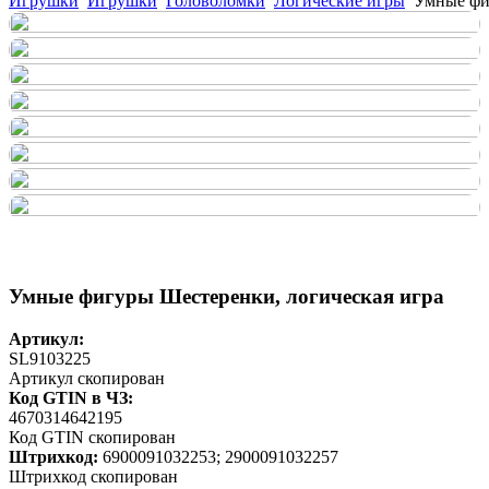
Игрушки
Игрушки
Головоломки
Логические игры
Умные фи
Умные фигуры Шестеренки, логическая игра
Артикул:
SL9103225
Артикул скопирован
Код GTIN в ЧЗ:
4670314642195
Код GTIN скопирован
Штрихкод:
6900091032253; 2900091032257
Штрихкод скопирован