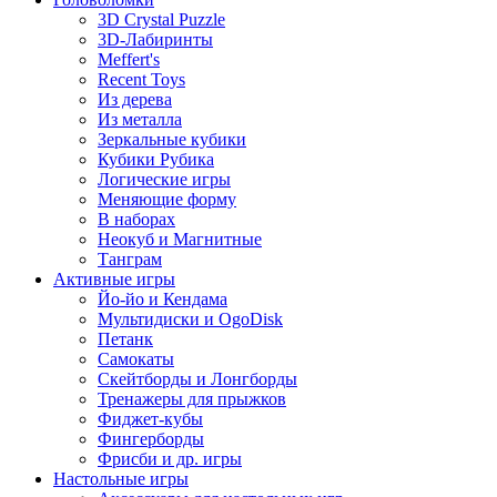
3D Crystal Puzzle
3D-Лабиринты
Meffert's
Recent Toys
Из дерева
Из металла
Зеркальные кубики
Кубики Рубика
Логические игры
Меняющие форму
В наборах
Неокуб и Магнитные
Танграм
Активные игры
Йо-йо и Кендама
Мультидиски и OgoDisk
Петанк
Самокаты
Скейтборды и Лонгборды
Тренажеры для прыжков
Фиджет-кубы
Фингерборды
Фрисби и др. игры
Настольные игры