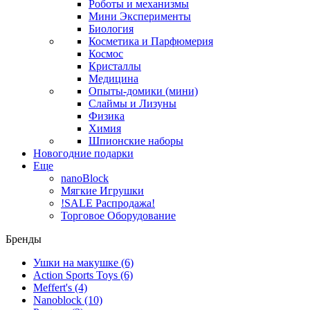
Роботы и механизмы
Мини Эксперименты
Биология
Косметика и Парфюмерия
Космос
Кристаллы
Медицина
Опыты-домики (мини)
Слаймы и Лизуны
Физика
Химия
Шпионские наборы
Новогодние подарки
Еще
nanoBlock
Мягкие Игрушки
!SALE Распродажа!
Торговое Оборудование
Бренды
Ушки на макушке
(6)
Action Sports Toys
(6)
Meffert's
(4)
Nanoblock
(10)