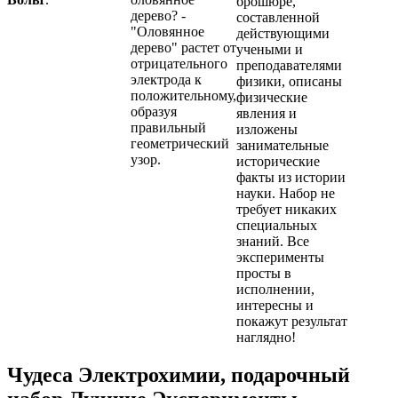
брошюре,
дерево? -
составленной
"Оловянное
действующими
дерево" растет от
учеными и
отрицательного
преподавателями
электрода к
физики, описаны
положительному,
физические
образуя
явления и
правильный
изложены
геометрический
занимательные
узор.
исторические
факты из истории
науки. Набор не
требует никаких
специальных
знаний. Все
эксперименты
просты в
исполнении,
интересны и
покажут результат
наглядно!
Чудеса Электрохимии, подарочный