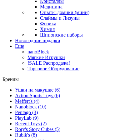
Кристаллы
Медицина
Опыты-домики (мини)
Слаймы и Лизуны
Физика
Химия
Шпионские наборы
Новогодние подарки
Еще
nanoBlock
Мягкие Игрушки
!SALE Распродажа!
Торговое Оборудование
Бренды
Ушки на макушке
(6)
Action Sports Toys
(6)
Meffert's
(4)
Nanoblock
(10)
Pentago
(3)
PlayLab
(9)
Recent Toys
(2)
Rory's Story Cubes
(5)
Rubik's
(8)