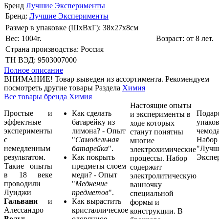
Бренд
Лучшие Эксперименты
Бренд:
Лучшие Эксперименты
Размер в упаковке (ШхВxГ): 38х27х8cм
Вес: 1004г.
Возраст: от 8 лет.
Страна производства: Россия
ТН ВЭД: 9503007000
Полное описание
ВНИМАНИЕ! Товар выведен из ассортимента. Рекомендуем
посмотреть другие товары Раздела
Химия
Все товары бренда Химия
Настоящие опыты
Простые и
Как сделать
Подар
и эксперименты в
эффектные
батарейку из
упаков
ходе которых
эксперименты
лимона? - Опыт
чемод
станут понятны
с
"
Самодельная
Набор
многие
немедленным
батарейка
".
"Лучш
электрохимические
результатом.
Как покрыть
Экспе
процессы. Набор
Такие опыты
предметы слоем
содержит
в 18 веке
меди? - Опыт
электролитическую
проводили
"
Меднение
ванночку
Луиджи
предметов
".
специальной
Гальвани
и
Как вырастить
формы и
Алессандро
кристаллическое
конструкции. В
Воль
т
.
оловянное