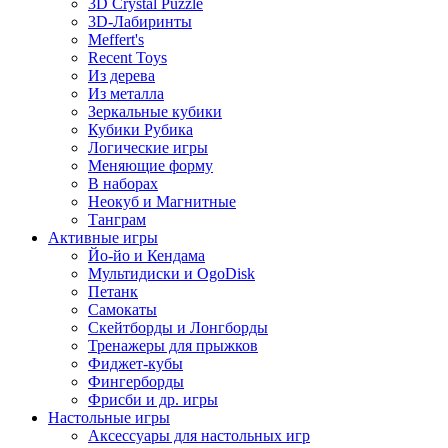
3D Crystal Puzzle
3D-Лабиринты
Meffert's
Recent Toys
Из дерева
Из металла
Зеркальные кубики
Кубики Рубика
Логические игры
Меняющие форму
В наборах
Неокуб и Магнитные
Танграм
Активные игры
Йо-йо и Кендама
Мультидиски и OgoDisk
Петанк
Самокаты
Скейтборды и Лонгборды
Тренажеры для прыжков
Фиджет-кубы
Фингерборды
Фрисби и др. игры
Настольные игры
Аксессуары для настольных игр