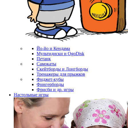
Йо-йо и Кендама
Мультидиски и OgoDisk
Петанк
Самокаты
Скейтборды и Лонгборды
Тренажеры для прыжков
Фиджет-кубы
Фингерборды
Фрисби и др. игры
Настольные игры