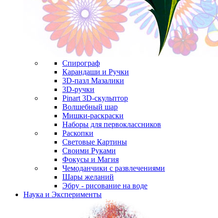
Спирограф
Карандаши и Ручки
3D-пазл Мазалики
3D-ручки
Pinart 3D-скульптор
Волшебный шар
Мишки-раскраски
Наборы для первоклассников
Раскопки
Световые Картины
Своими Руками
Фокусы и Магия
Чемоданчики с развлечениями
Шары желаний
Эбру - рисование на воде
Наука и Эксперименты