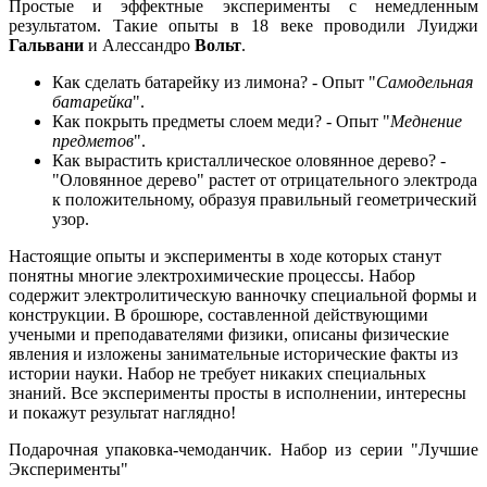
Простые и эффектные эксперименты с немедленным
результатом. Такие опыты в 18 веке проводили Луиджи
Гальвани
и Алессандро
Воль
т
.
Как сделать батарейку из лимона? - Опыт "
Самодельная
батарейка
".
Как покрыть предметы слоем меди? - Опыт "
Меднение
предметов
".
Как вырастить кристаллическое оловянное дерево? -
"Оловянное дерево" растет от отрицательного электрода
к положительному, образуя правильный геометрический
узор.
Настоящие опыты и эксперименты в ходе которых станут
понятны многие электрохимические процессы. Набор
содержит электролитическую ванночку специальной формы и
конструкции. В брошюре, составленной действующими
учеными и преподавателями физики, описаны физические
явления и изложены занимательные исторические факты из
истории науки. Набор не требует никаких специальных
знаний. Все эксперименты просты в исполнении, интересны
и покажут результат наглядно!
Подарочная упаковка-чемоданчик. Набор из серии "Лучшие
Эксперименты"