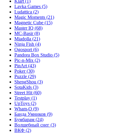
Klart
(1)
Lavka Games
(5)
Ludattica
(2)
Magic Moments
(21)
Magnetic Cube
(15)
Master IQ
(68)
MC-Basir
(8)
Miadolla
(21)
Ninja Fish
(4)
Ogosport
(6)
Pandora Box Studio
(5)
Pic-n-Mix
(2)
PinArt
(43)
Poker
(30)
Puzzle
(29)
ShengShou
(3)
SotaKids
(3)
Street Hit
(60)
Testplay
(1)
UpToys
(2)
Wham-O
(9)
Банда Умников
(9)
Бумбарам
(24)
Волшебный снег
(3)
ВКФ
(2)