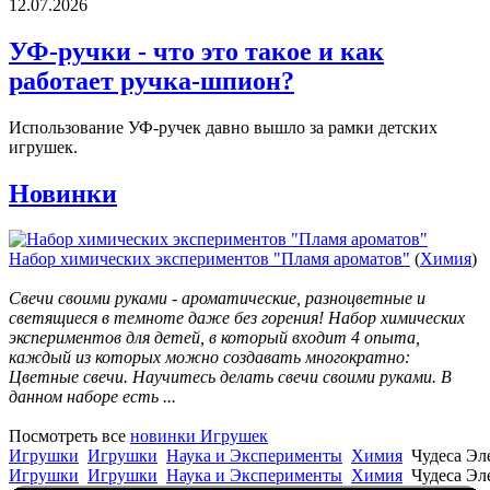
12.07.2026
УФ-ручки - что это такое и как
работает ручка-шпион?
Использование УФ-ручек давно вышло за рамки детских
игрушек.
Новинки
Набор химических экспериментов "Пламя ароматов"
(
Химия
)
Свечи своими руками - ароматические, разноцветные и
светящиеся в темноте даже без горения! Набор химических
экспериментов для детей, в который входит 4 опыта,
каждый из которых можно создавать многократно:
Цветные свечи. Научитесь делать свечи своими руками. В
данном наборе есть ...
Посмотреть все
новинки Игрушек
Игрушки
Игрушки
Наука и Эксперименты
Химия
Чудеса Эл
Игрушки
Игрушки
Наука и Эксперименты
Химия
Чудеса Эл