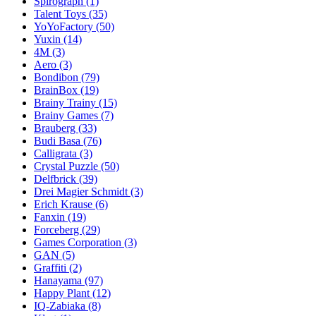
Spirograph
(1)
Talent Toys
(35)
YoYoFactory
(50)
Yuxin
(14)
4M
(3)
Aero
(3)
Bondibon
(79)
BrainBox
(19)
Brainy Trainy
(15)
Brainy Games
(7)
Brauberg
(33)
Budi Basa
(76)
Calligrata
(3)
Crystal Puzzle
(50)
Delfbrick
(39)
Drei Magier Schmidt
(3)
Erich Krause
(6)
Fanxin
(19)
Forceberg
(29)
Games Corporation
(3)
GAN
(5)
Graffiti
(2)
Hanayama
(97)
Happy Plant
(12)
IQ-Zabiaka
(8)