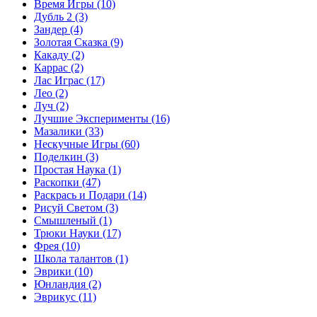
Время Игры
(10)
Дубль 2
(3)
Зандер
(4)
Золотая Сказка
(9)
Какаду
(2)
Каррас
(2)
Лас Играс
(17)
Лео
(2)
Луч
(2)
Лучшие Эксперименты
(16)
Мазалики
(33)
Нескучные Игры
(60)
Поделкин
(3)
Простая Наука
(1)
Раскопки
(47)
Раскрась и Подари
(14)
Рисуй Светом
(3)
Смышленый
(1)
Трюки Науки
(17)
Фрея
(10)
Школа талантов
(1)
Эврики
(10)
Юнландия
(2)
Эврикус
(11)