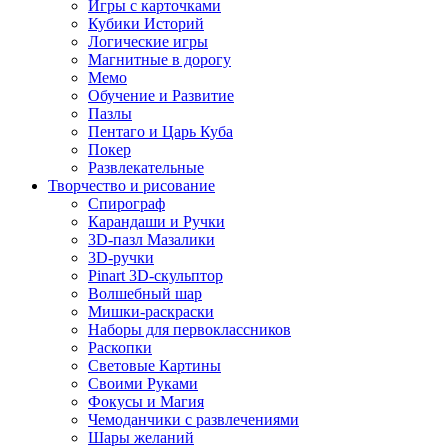
Игры с карточками
Кубики Историй
Логические игры
Магнитные в дорогу
Мемо
Обучение и Развитие
Пазлы
Пентаго и Царь Куба
Покер
Развлекательные
Творчество и рисование
Спирограф
Карандаши и Ручки
3D-пазл Мазалики
3D-ручки
Pinart 3D-скульптор
Волшебный шар
Мишки-раскраски
Наборы для первоклассников
Раскопки
Световые Картины
Своими Руками
Фокусы и Магия
Чемоданчики с развлечениями
Шары желаний