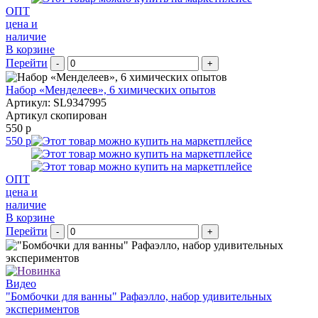
ОПТ
цена и
наличие
В корзине
Перейти
-
+
Набор «Менделеев», 6 химических опытов
Артикул: SL9347995
Артикул скопирован
550 р
550 р
ОПТ
цена и
наличие
В корзине
Перейти
-
+
Видео
"Бомбочки для ванны" Рафаэлло, набор удивительных
экспериментов