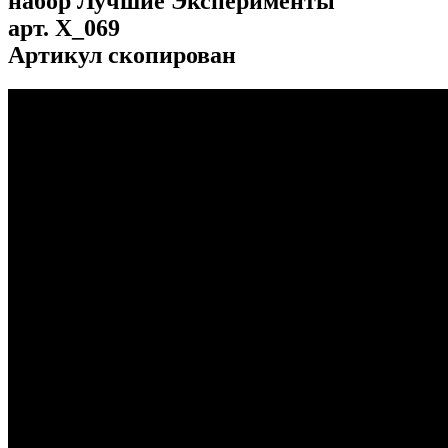
набор Лучшие Эксперименты
арт.
X_069
Артикул скопирован
...
...
...
...
...
...
...