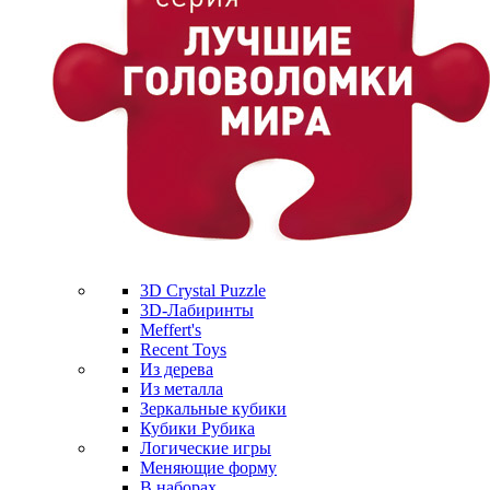
3D Crystal Puzzle
3D-Лабиринты
Meffert's
Recent Toys
Из дерева
Из металла
Зеркальные кубики
Кубики Рубика
Логические игры
Меняющие форму
В наборах