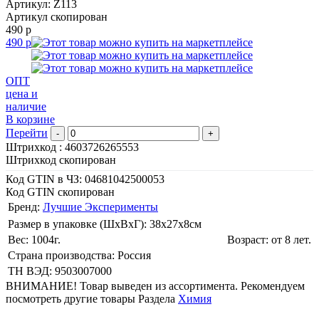
Артикул: Z113
Артикул скопирован
490 р
490 р
ОПТ
цена и
наличие
В корзине
Перейти
-
+
Штрихкод :
4603726265553
Штрихкод скопирован
Код GTIN в ЧЗ:
04681042500053
Код GTIN скопирован
Бренд:
Лучшие Эксперименты
Размер в упаковке (ШхВxГ): 38х27х8cм
Вес: 1004г.
Возраст: от 8 лет.
Страна производства: Россия
ТН ВЭД: 9503007000
ВНИМАНИЕ! Товар выведен из ассортимента. Рекомендуем
посмотреть другие товары Раздела
Химия