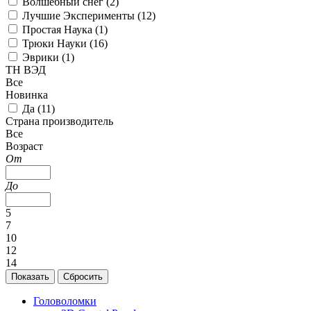
Волшебный снег (
2
)
Лучшие Эксперименты (
12
)
Простая Наука (
1
)
Трюки Науки (
16
)
Эврики (
1
)
ТН ВЭД
Все
Новинка
Да (
11
)
Страна производитель
Все
Возраст
От
До
5
7
10
12
14
Головоломки