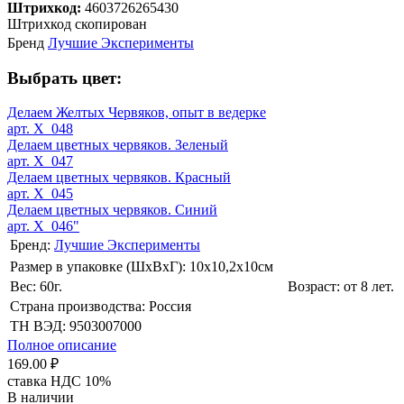
Штрихкод:
4603726265430
Штрихкод скопирован
Бренд
Лучшие Эксперименты
Выбрать цвет:
Делаем Желтых Червяков, опыт в ведерке
арт. X_048
Делаем цветных червяков. Зеленый
арт. X_047
Делаем цветных червяков. Красный
арт. X_045
Делаем цветных червяков. Синий
арт. X_046"
Бренд:
Лучшие Эксперименты
Размер в упаковке (ШхВxГ): 10х10,2х10cм
Вес: 60г.
Возраст: от 8 лет.
Страна производства: Россия
ТН ВЭД: 9503007000
Полное описание
169.00 ₽
ставка НДС 10%
В наличии