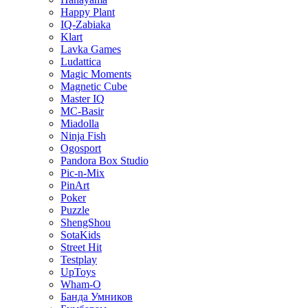
Happy Plant
IQ-Zabiaka
Klart
Lavka Games
Ludattica
Magic Moments
Magnetic Cube
Master IQ
MC-Basir
Miadolla
Ninja Fish
Ogosport
Pandora Box Studio
Pic-n-Mix
PinArt
Poker
Puzzle
ShengShou
SotaKids
Street Hit
Testplay
UpToys
Wham-O
Банда Умников