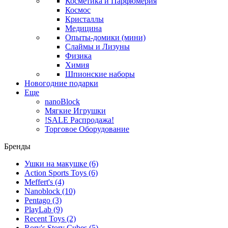
Косметика и Парфюмерия
Космос
Кристаллы
Медицина
Опыты-домики (мини)
Слаймы и Лизуны
Физика
Химия
Шпионские наборы
Новогодние подарки
Еще
nanoBlock
Мягкие Игрушки
!SALE Распродажа!
Торговое Оборудование
Бренды
Ушки на макушке
(6)
Action Sports Toys
(6)
Meffert's
(4)
Nanoblock
(10)
Pentago
(3)
PlayLab
(9)
Recent Toys
(2)
Rory's Story Cubes
(5)