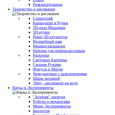
Развлекательные
Творчество и рисование
Спирограф
Карандаши и Ручки
3D-пазл Мазалики
3D-ручки
Pinart 3D-скульптор
Волшебный шар
Мишки-раскраски
Наборы для первоклассников
Раскопки
Световые Картины
Своими Руками
Фокусы и Магия
Чемоданчики с развлечениями
Шары желаний
Эбру - рисование на воде
Наука и Эксперименты
"Зеленая" энергия
Роботы и механизмы
Мини Эксперименты
Биология