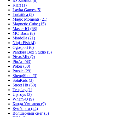
IQ-Zabiaka
(8)
Klart
(1)
Lavka Games
(5)
Ludattica
(2)
Magic Moments
(21)
Magnetic Cube
(15)
Master IQ
(68)
MC-Basir
(8)
Miadolla
(21)
Ninja Fish
(4)
Ogosport
(6)
Pandora Box Studio
(5)
Pic-n-Mix
(2)
PinArt
(43)
Poker
(30)
Puzzle
(29)
ShengShou
(3)
SotaKids
(3)
Street Hit
(60)
Testplay
(1)
UpToys
(2)
Wham-O
(9)
Банда Умников
(9)
Бумбарам
(24)
Волшебный снег
(3)