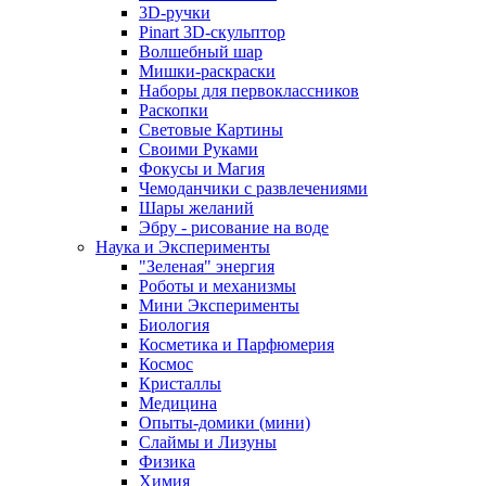
3D-ручки
Pinart 3D-скульптор
Волшебный шар
Мишки-раскраски
Наборы для первоклассников
Раскопки
Световые Картины
Своими Руками
Фокусы и Магия
Чемоданчики с развлечениями
Шары желаний
Эбру - рисование на воде
Наука и Эксперименты
"Зеленая" энергия
Роботы и механизмы
Мини Эксперименты
Биология
Косметика и Парфюмерия
Космос
Кристаллы
Медицина
Опыты-домики (мини)
Слаймы и Лизуны
Физика
Химия