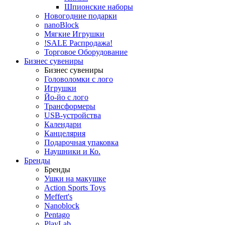
Шпионские наборы
Новогодние подарки
nanoBlock
Мягкие Игрушки
!SALE Распродажа!
Торговое Оборудование
Бизнес сувениры
Бизнес сувениры
Головоломки с лого
Игрушки
Йо-йо с лого
Трансформеры
USB-устройства
Календари
Канцелярия
Подарочная упаковка
Наушники и Ко.
Бренды
Бренды
Ушки на макушке
Action Sports Toys
Meffert's
Nanoblock
Pentago
PlayLab