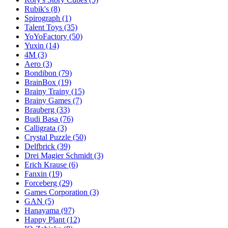
Rubik's
(8)
Spirograph
(1)
Talent Toys
(35)
YoYoFactory
(50)
Yuxin
(14)
4M
(3)
Aero
(3)
Bondibon
(79)
BrainBox
(19)
Brainy Trainy
(15)
Brainy Games
(7)
Brauberg
(33)
Budi Basa
(76)
Calligrata
(3)
Crystal Puzzle
(50)
Delfbrick
(39)
Drei Magier Schmidt
(3)
Erich Krause
(6)
Fanxin
(19)
Forceberg
(29)
Games Corporation
(3)
GAN
(5)
Hanayama
(97)
Happy Plant
(12)