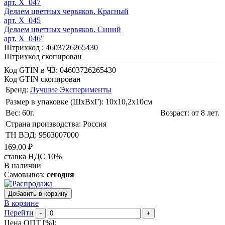
арт. X_047
Делаем цветных червяков. Красный
арт. X_045
Делаем цветных червяков. Синий
арт. X_046"
Штрихкод :
4603726265430
Штрихкод скопирован
Код GTIN в ЧЗ:
04603726265430
Код GTIN скопирован
Бренд:
Лучшие Эксперименты
Размер в упаковке (ШхВxГ): 10х10,2х10cм
Вес: 60г.
Возраст: от 8 лет.
Страна производства: Россия
ТН ВЭД: 9503007000
169.00 ₽
ставка НДС 10%
В наличии
Самовывоз:
сегодня
Добавить в корзину
В корзине
Перейти
-
+
Цена ОПТ [
%
]: