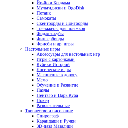
Йо-йо и Кендама
Мультидиски и OgoDisk
Петанк
Самокаты
Скейтборды и Лонгборды
Тренажеры для прыжков
Фиджет-кубы
Фингерборды
Фрисби и др. игры
Настольные игры
Аксессуары для настольных игр
Игры с карточками
Кубики Историй
Логические игры
Магнитные в дорогу
Мемо
Обучение и Развитие
Пазлы
Пентаго и Царь Куба
Покер
Развлекательные
Творчество и рисование
Спирограф
Карандаши и Ручки
3D-пазл Мазалики