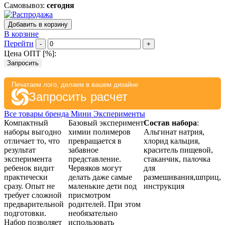
Самовывоз:
сегодня
Добавить в корзину
В корзине
Перейти
-
+
Цена ОПТ [
%
]:
Запросить
Печатаем лого, делаем в вашем дизайне
Запросить расчет
Все товары бренда Мини Эксперименты
Компактный
Базовый эксперимент
Состав набора
:
наборы выгодно
химии полимеров
Альгинат натрия,
отличает то, что
превращается в
хлорид кальция,
результат
забавное
краситель пищевой,
эксперимента
представление.
стаканчик, палочка
ребенок видит
Червяков могут
для
практически
делать даже самые
размешивания,шприц,
сразу. Опыт не
маленькие дети под
инструкция
требует сложной
присмотром
предварительной
родителей. При этом
подготовки.
необязательно
Набор позволяет
использовать