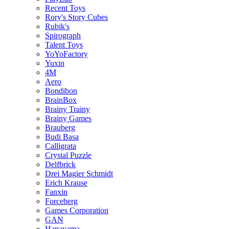
Recent Toys
Rory's Story Cubes
Rubik's
Spirograph
Talent Toys
YoYoFactory
Yuxin
4M
Aero
Bondibon
BrainBox
Brainy Trainy
Brainy Games
Brauberg
Budi Basa
Calligrata
Crystal Puzzle
Delfbrick
Drei Magier Schmidt
Erich Krause
Fanxin
Forceberg
Games Corporation
GAN
Hanayama