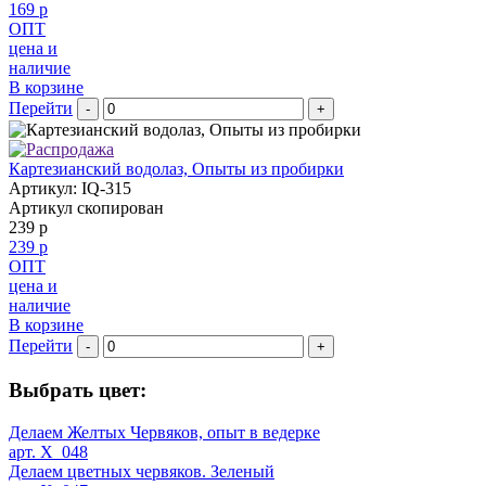
169 р
ОПТ
цена и
наличие
В корзине
Перейти
-
+
Картезианский водолаз, Опыты из пробирки
Артикул: IQ-315
Артикул скопирован
239 р
239 р
ОПТ
цена и
наличие
В корзине
Перейти
-
+
Выбрать цвет:
Делаем Желтых Червяков, опыт в ведерке
арт. X_048
Делаем цветных червяков. Зеленый