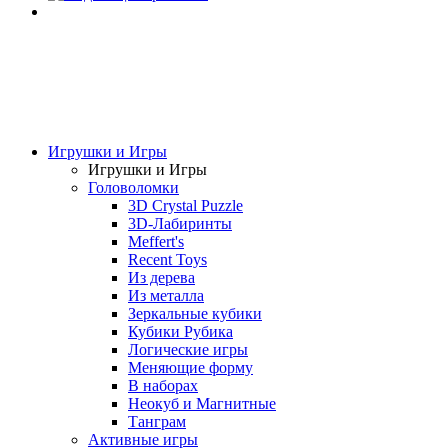
Игрушки и Игры
Игрушки и Игры
Головоломки
3D Crystal Puzzle
3D-Лабиринты
Meffert's
Recent Toys
Из дерева
Из металла
Зеркальные кубики
Кубики Рубика
Логические игры
Меняющие форму
В наборах
Неокуб и Магнитные
Танграм
Активные игры