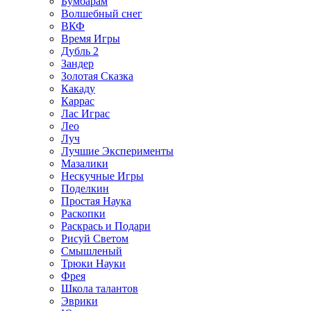
Бумбарам
Волшебный снег
ВКФ
Время Игры
Дубль 2
Зандер
Золотая Сказка
Какаду
Каррас
Лас Играс
Лео
Луч
Лучшие Эксперименты
Мазалики
Нескучные Игры
Поделкин
Простая Наука
Раскопки
Раскрась и Подари
Рисуй Светом
Смышленый
Трюки Науки
Фрея
Школа талантов
Эврики