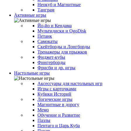
Неокуб и Магнитные
Танграм
Активные игры
Йо-йо и Кендама
Мультидиски и OgoDisk
Петанк
Самокаты
Скейтборды и Лонгборды
Тренажеры для прыжков
Фиджет-кубы
Фингерборды
Фрисби и др. игры
Настольные игры
Аксессуары для настольных игр
Игры с карточками
Кубики Историй
Логические игры
Магнитные в дорогу
Мемо
Обучение и Развитие
Пазлы
Пентаго и Царь Куба
Покер