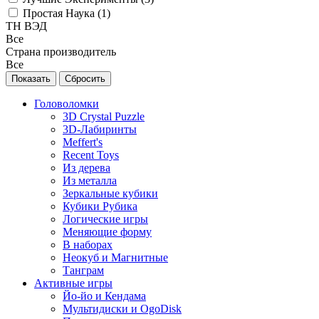
Простая Наука (
1
)
ТН ВЭД
Все
Страна производитель
Все
Головоломки
3D Crystal Puzzle
3D-Лабиринты
Meffert's
Recent Toys
Из дерева
Из металла
Зеркальные кубики
Кубики Рубика
Логические игры
Меняющие форму
В наборах
Неокуб и Магнитные
Танграм
Активные игры
Йо-йо и Кендама
Мультидиски и OgoDisk