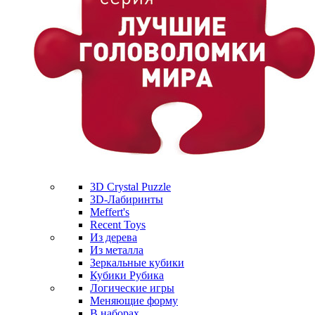
3D Crystal Puzzle
3D-Лабиринты
Meffert's
Recent Toys
Из дерева
Из металла
Зеркальные кубики
Кубики Рубика
Логические игры
Меняющие форму
В наборах