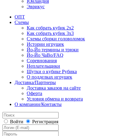
Юнландия
Эврикус
ОПТ
Схемы
Как собрать кубик 2х2
Как собрать кубик 3х3
Схемы сборки головоломок
Истории игрушек
Йо-Йо термины и трюки
Йо-Йо ЧаВо/FAQ
Соревнования
Неплательщики
Шутки о кубике Рубика
О подделках игрушек
Доставка/Партнеры
Доставка заказов на сайте
Оферта
Условия обмена и возврата
О компании/Контакты
Войти
Регистрация