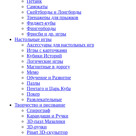
Петанк
Самокаты
Скейтборды и Лонгборды
Тренажеры для прыжков
Фиджет-кубы
Фингерборды
Фрисби и др. игры
Настольные игры
Аксессуары для настольных игр
Игры с карточками
Кубики Историй
Логические игры
Магнитные в дорогу
Мемо
Обучение и Развитие
Пазлы
Пентаго и Царь Куба
Покер
Развлекательные
Творчество и рисование
Спирограф
Карандаши и Ручки
3D-пазл Мазалики
3D-ручки
Pinart 3D-скульптор