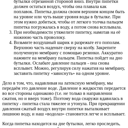
бутылки отрезанной стороной вниз. Внутри пипетки
должен остаться воздух, чтобы она плавала как
поплавок. Пипетка должна своим верхним концом быть
на уровне или чуть выше уровня воды в бутылке. При
этом нужно добиться, чтобы от легкого толчка пальцем
пипетка погружалась в воду, а потом снова всплывала.
При необходимости утяжелите пипетку, намотав на её
нижнюю часть проволоку.
Возьмите воздушный шарик и разрежьте его пополам.
Верхнюю часть наденьте сверху на колбу. Закрепите
полученную мембрану с помощью резинки. Аккуратно
нажмите на мембрану пальцем. Пипетка пойдет на дно
бутылки. Ослабьте давление пальцев - она снова
всплывет. Можно, регулируя силу нажатия на мембрану,
заставить пипетку «зависнуть» на одном уровне.
Дело в том, что, надавливая на латексную мембрану, мы
передаём это давление воде. Давление в жидкостях передается
во все стороны одинаково (т.е. не только в направлении
сжатия, но и вверх тоже). Поэтому вода снаружи вдавилась в
пипетку - пипетка стала тяжелее и утонула. При прекращении
давления сжатый воздух внутри пипетки выталкивает
лишнюю воду, и наш «водолаз» становится легче и всплывает.
Когда пипетка находится на дне бутылки, легко проследить,