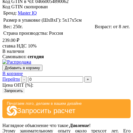
Код GTIN в ЧЗ:
04660054890062
Код GTIN скопирован
Бренд:
Master IQ
Размер в упаковке (ШхВxГ): 5х17х5cм
Вес: 250г.
Возраст: от 8 лет.
Страна производства: Россия
239.00 ₽
ставка НДС 10%
В наличии
Самовывоз:
сегодня
Добавить в корзину
В корзине
Перейти
-
+
Цена ОПТ [
%
]:
Запросить
Печатаем лого, делаем в вашем дизайне
Запросить расчет
Наглядное объяснение что такое
Давление
!
Этому занимательному опыту около трехсот лет. Его