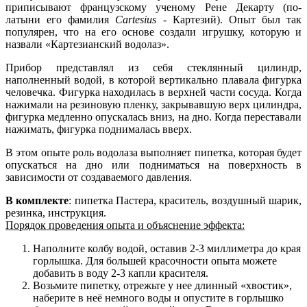
приписывают французскому ученому Рене Декарту (по-
латыни его фамилия
Cartesius
- Картезий). Опыт был так
популярен, что на его основе создали игрушку, которую и
назвали «Картезианский водолаз».
Прибор представлял из себя стеклянный цилиндр,
наполненный водой, в которой вертикально плавала фигурка
человечка. Фигурка находилась в верхней части сосуда. Когда
нажимали на резиновую пленку, закрывавшую верх цилиндра,
фигурка медленно опускалась вниз, на дно. Когда переставали
нажимать, фигурка поднималась вверх.
В этом опыте роль водолаза выполняет пипетка, которая будет
опускаться на дно или подниматься на поверхность в
зависимости от создаваемого давления.
В комплекте
: пипетка Пастера, краситель, воздушный шарик,
резинка, инструкция.
Порядок проведения опыта и объяснение эффекта:
Наполните колбу водой, оставив 2-3 миллиметра до края
горлышка. Для большей красочности опыта можете
добавить в воду 2-3 капли красителя.
Возьмите пипетку, отрежьте у нее длинный «хвостик»,
наберите в неё немного воды и опустите в горлышко