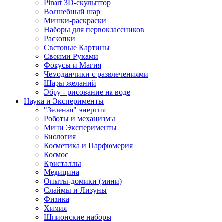
Pinart 3D-скульптор
Волшебный шар
Мишки-раскраски
Наборы для первоклассников
Раскопки
Световые Картины
Своими Руками
Фокусы и Магия
Чемоданчики с развлечениями
Шары желаний
Эбру - рисование на воде
Наука и Эксперименты
"Зеленая" энергия
Роботы и механизмы
Мини Эксперименты
Биология
Косметика и Парфюмерия
Космос
Кристаллы
Медицина
Опыты-домики (мини)
Слаймы и Лизуны
Физика
Химия
Шпионские наборы