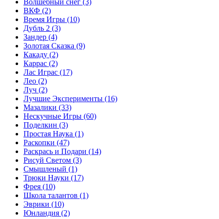
Волшебный снег
(3)
ВКФ
(2)
Время Игры
(10)
Дубль 2
(3)
Зандер
(4)
Золотая Сказка
(9)
Какаду
(2)
Каррас
(2)
Лас Играс
(17)
Лео
(2)
Луч
(2)
Лучшие Эксперименты
(16)
Мазалики
(33)
Нескучные Игры
(60)
Поделкин
(3)
Простая Наука
(1)
Раскопки
(47)
Раскрась и Подари
(14)
Рисуй Светом
(3)
Смышленый
(1)
Трюки Науки
(17)
Фрея
(10)
Школа талантов
(1)
Эврики
(10)
Юнландия
(2)