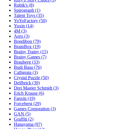
Rubik's
(8)
Spirograph
(1)
Talent Toys
(35)
YoYoFactory
(50)
Yuxin
(14)
4M
(3)
Aero
(3)
Bondibon
(79)
BrainBox
(19)
Brainy Trainy
(15)
Brainy Games
(7)
Brauberg
(33)
Budi Basa
(76)
Calligrata
(3)
Crystal Puzzle
(50)
Delfbrick
(39)
Drei Magier Schmidt
(3)
Erich Krause
(6)
Fanxin
(19)
Forceberg
(29)
Games Corporation
(3)
GAN
(5)
Graffiti
(2)
Hanayama
(97)