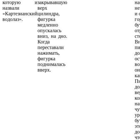
которую и
закрывавшую
на
назвали
верх
не
«Картезианский
цилиндра,
и 
водолаз».
фигурка
г
медленно
бу
опускалась
от
вниз, на дно.
ст
Когда
В
переставали
пи
нажимать,
до
фигурка
ос
поднималась
во
вверх.
он
ка
Пи
до
ве
ко
на
чу
ур
бу
эт
до
чт