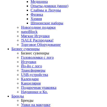
Медицина
Опыты-домики (мини)
Слаймы и Лизуны
Физика
Химия
Шпионские наборы
Новогодние подарки
nanoBlock
Мягкие Игрушки
!SALE Распродажа!
Торговое Оборудование
Бизнес сувениры
Бизнес сувениры
Головоломки с лого
Игрушки
Йо-йо с лого
Трансформеры
USB-устройства
Календари
Канцелярия
Подарочная упаковка
Наушники и Ко.
Бренды
Бренды
Ушки на макушке