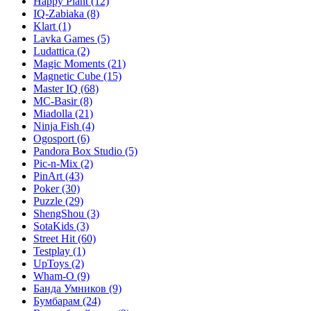
Happy Plant
(12)
IQ-Zabiaka
(8)
Klart
(1)
Lavka Games
(5)
Ludattica
(2)
Magic Moments
(21)
Magnetic Cube
(15)
Master IQ
(68)
MC-Basir
(8)
Miadolla
(21)
Ninja Fish
(4)
Ogosport
(6)
Pandora Box Studio
(5)
Pic-n-Mix
(2)
PinArt
(43)
Poker
(30)
Puzzle
(29)
ShengShou
(3)
SotaKids
(3)
Street Hit
(60)
Testplay
(1)
UpToys
(2)
Wham-O
(9)
Банда Умников
(9)
Бумбарам
(24)