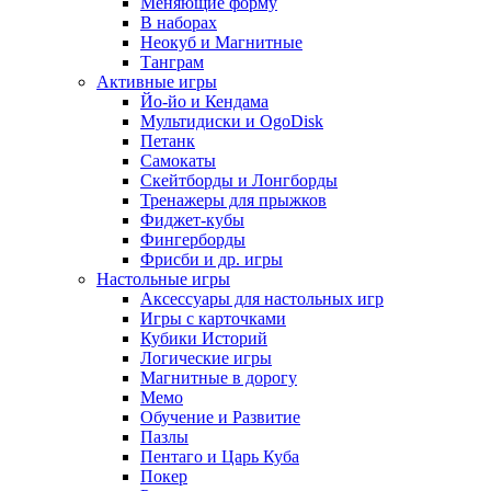
Меняющие форму
В наборах
Неокуб и Магнитные
Танграм
Активные игры
Йо-йо и Кендама
Мультидиски и OgoDisk
Петанк
Самокаты
Скейтборды и Лонгборды
Тренажеры для прыжков
Фиджет-кубы
Фингерборды
Фрисби и др. игры
Настольные игры
Аксессуары для настольных игр
Игры с карточками
Кубики Историй
Логические игры
Магнитные в дорогу
Мемо
Обучение и Развитие
Пазлы
Пентаго и Царь Куба
Покер