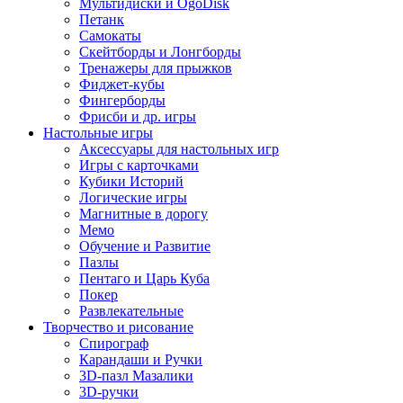
Мультидиски и OgoDisk
Петанк
Самокаты
Скейтборды и Лонгборды
Тренажеры для прыжков
Фиджет-кубы
Фингерборды
Фрисби и др. игры
Настольные игры
Аксессуары для настольных игр
Игры с карточками
Кубики Историй
Логические игры
Магнитные в дорогу
Мемо
Обучение и Развитие
Пазлы
Пентаго и Царь Куба
Покер
Развлекательные
Творчество и рисование
Спирограф
Карандаши и Ручки
3D-пазл Мазалики
3D-ручки