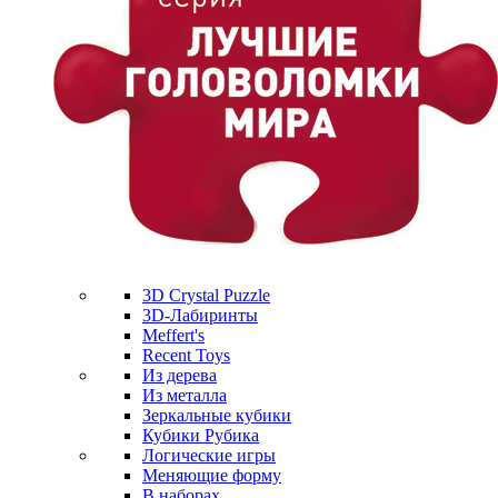
3D Crystal Puzzle
3D-Лабиринты
Meffert's
Recent Toys
Из дерева
Из металла
Зеркальные кубики
Кубики Рубика
Логические игры
Меняющие форму
В наборах