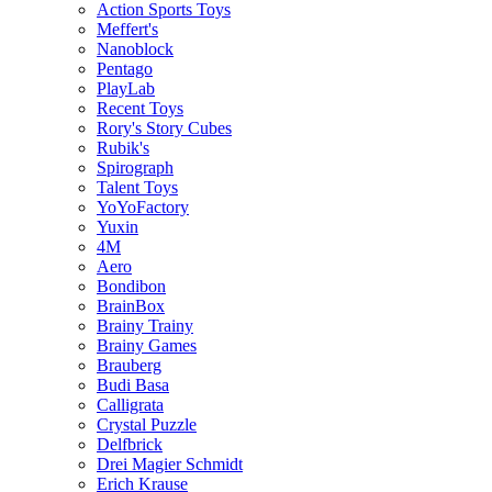
Action Sports Toys
Meffert's
Nanoblock
Pentago
PlayLab
Recent Toys
Rory's Story Cubes
Rubik's
Spirograph
Talent Toys
YoYoFactory
Yuxin
4M
Aero
Bondibon
BrainBox
Brainy Trainy
Brainy Games
Brauberg
Budi Basa
Calligrata
Crystal Puzzle
Delfbrick
Drei Magier Schmidt
Erich Krause