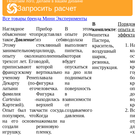
Печатаем лого, делаем в вашем дизайне
Запросить расчет
Все товары бренда Мини Эксперименты
В
Порядок
Наглядное
Прибор
В этом
комплекте
:
опыта и
объяснение что
представлял
опыте роль
пипетка
эффекта
такое
Давление
!
из себя
водолаза
Пастера,
Этому
стеклянный
выполняет
На
краситель,
занимательному
цилиндр,
пипетка,
ко
воздушный
опыту около
наполненный
которая
ос
шарик,
трехсот лет. Его
водой, в
будет
ми
резинка,
приписывают
которой
опускаться
кр
инструкция.
французскому
вертикально
на дно или
го
ученому Рене
плавала
подниматься
бо
Декарту (по-
фигурка
на
кр
латыни его
человечка.
поверхность
оп
фамилия
Фигурка
в
до
Cartesius
-
находилась в
зависимости
во
Картезий).
верхней
от
кр
Опыт был так
части сосуда.
создаваемого
Во
популярен, что
Когда
давления.
пи
на его основе
нажимали на
от
создали
резиновую
д
игрушку,
пленку,
«х