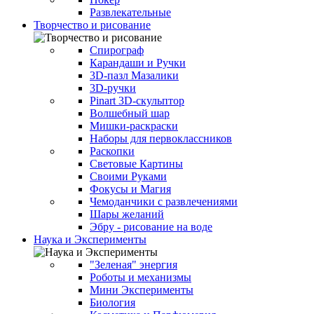
Развлекательные
Творчество и рисование
Спирограф
Карандаши и Ручки
3D-пазл Мазалики
3D-ручки
Pinart 3D-скульптор
Волшебный шар
Мишки-раскраски
Наборы для первоклассников
Раскопки
Световые Картины
Своими Руками
Фокусы и Магия
Чемоданчики с развлечениями
Шары желаний
Эбру - рисование на воде
Наука и Эксперименты
"Зеленая" энергия
Роботы и механизмы
Мини Эксперименты
Биология