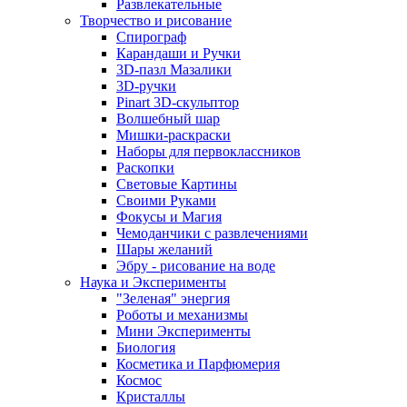
Развлекательные
Творчество и рисование
Спирограф
Карандаши и Ручки
3D-пазл Мазалики
3D-ручки
Pinart 3D-скульптор
Волшебный шар
Мишки-раскраски
Наборы для первоклассников
Раскопки
Световые Картины
Своими Руками
Фокусы и Магия
Чемоданчики с развлечениями
Шары желаний
Эбру - рисование на воде
Наука и Эксперименты
"Зеленая" энергия
Роботы и механизмы
Мини Эксперименты
Биология
Косметика и Парфюмерия
Космос
Кристаллы