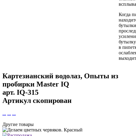
всплыва
Когда п
находит
бутылки
проследи
усилени
бутылку
в пипетк
ослабле
выходит
Картезианский водолаз, Опыты из
пробирки Master IQ
арт.
IQ-315
Артикул скопирован
...
...
...
Другие товары