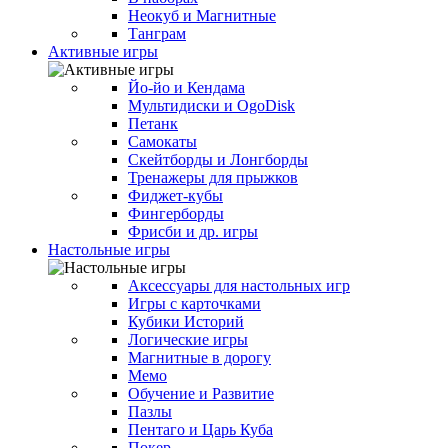
Неокуб и Магнитные
Танграм
Активные игры
Йо-йо и Кендама
Мультидиски и OgoDisk
Петанк
Самокаты
Скейтборды и Лонгборды
Тренажеры для прыжков
Фиджет-кубы
Фингерборды
Фрисби и др. игры
Настольные игры
Аксессуары для настольных игр
Игры с карточками
Кубики Историй
Логические игры
Магнитные в дорогу
Мемо
Обучение и Развитие
Пазлы
Пентаго и Царь Куба
Покер