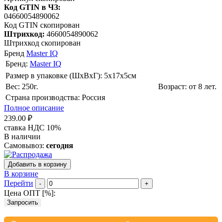
Код GTIN в ЧЗ:
04660054890062
Код GTIN скопирован
Штрихкод:
4660054890062
Штрихкод скопирован
Бренд
Master IQ
Бренд:
Master IQ
Размер в упаковке (ШхВxГ): 5х17х5cм
Вес: 250г.
Возраст: от 8 лет.
Страна производства: Россия
Полное описание
239.00 ₽
ставка НДС 10%
В наличии
Самовывоз:
сегодня
Добавить в корзину
В корзине
Перейти
-
+
Цена ОПТ [
%
]:
Запросить