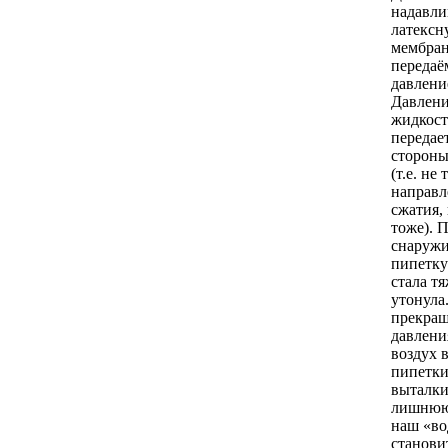
надавли
латексн
мембран
передаё
давлени
Давлени
жидкост
передает
стороны
(т.е. не 
направ
сжатия,
тоже). 
снаружи
пипетку
стала т
утонула
прекра
давлени
воздух 
пипетк
выталки
лишнюю 
наш «во
станови