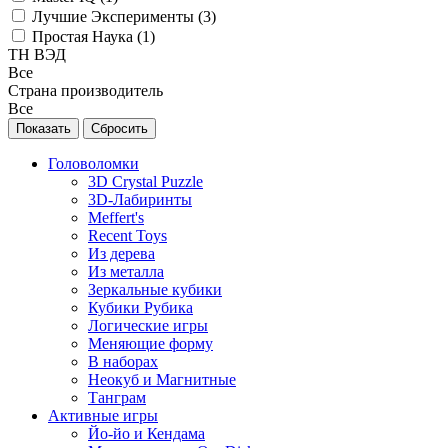
Лучшие Эксперименты (
3
)
Простая Наука (
1
)
ТН ВЭД
Все
Страна производитель
Все
Головоломки
3D Crystal Puzzle
3D-Лабиринты
Meffert's
Recent Toys
Из дерева
Из металла
Зеркальные кубики
Кубики Рубика
Логические игры
Меняющие форму
В наборах
Неокуб и Магнитные
Танграм
Активные игры
Йо-йо и Кендама