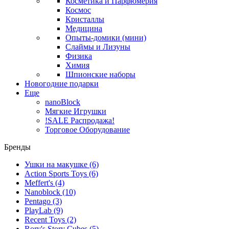
Косметика и Парфюмерия
Космос
Кристаллы
Медицина
Опыты-домики (мини)
Слаймы и Лизуны
Физика
Химия
Шпионские наборы
Новогодние подарки
Еще
nanoBlock
Мягкие Игрушки
!SALE Распродажа!
Торговое Оборудование
Бренды
Ушки на макушке
(6)
Action Sports Toys
(6)
Meffert's
(4)
Nanoblock
(10)
Pentago
(3)
PlayLab
(9)
Recent Toys
(2)
Rory's Story Cubes
(5)