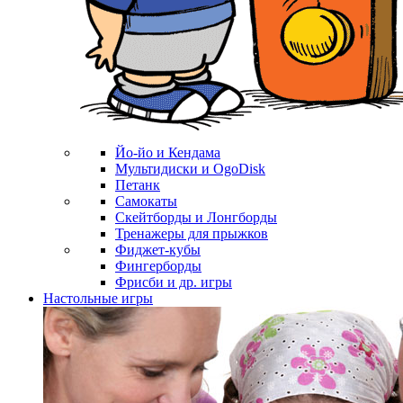
Йо-йо и Кендама
Мультидиски и OgoDisk
Петанк
Самокаты
Скейтборды и Лонгборды
Тренажеры для прыжков
Фиджет-кубы
Фингерборды
Фрисби и др. игры
Настольные игры