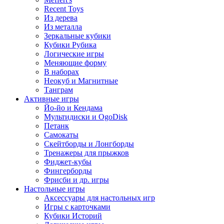
Recent Toys
Из дерева
Из металла
Зеркальные кубики
Кубики Рубика
Логические игры
Меняющие форму
В наборах
Неокуб и Магнитные
Танграм
Активные игры
Йо-йо и Кендама
Мультидиски и OgoDisk
Петанк
Самокаты
Скейтборды и Лонгборды
Тренажеры для прыжков
Фиджет-кубы
Фингерборды
Фрисби и др. игры
Настольные игры
Аксессуары для настольных игр
Игры с карточками
Кубики Историй