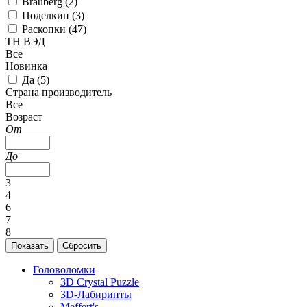
Brauberg (
2
)
Поделкин (
3
)
Раскопки (
47
)
ТН ВЭД
Все
Новинка
Да (
5
)
Страна производитель
Все
Возраст
От
До
3
4
6
7
8
Головоломки
3D Crystal Puzzle
3D-Лабиринты
Meffert's