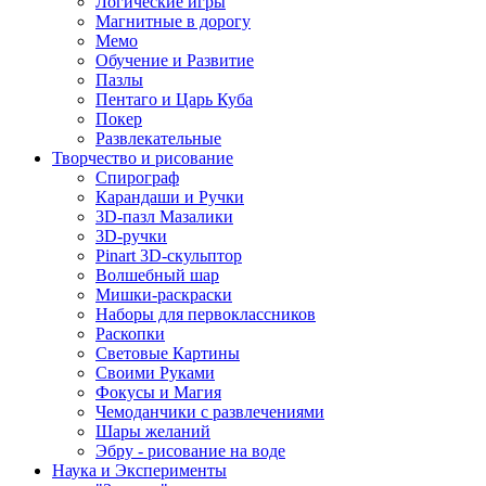
Логические игры
Магнитные в дорогу
Мемо
Обучение и Развитие
Пазлы
Пентаго и Царь Куба
Покер
Развлекательные
Творчество и рисование
Спирограф
Карандаши и Ручки
3D-пазл Мазалики
3D-ручки
Pinart 3D-скульптор
Волшебный шар
Мишки-раскраски
Наборы для первоклассников
Раскопки
Световые Картины
Своими Руками
Фокусы и Магия
Чемоданчики с развлечениями
Шары желаний
Эбру - рисование на воде
Наука и Эксперименты