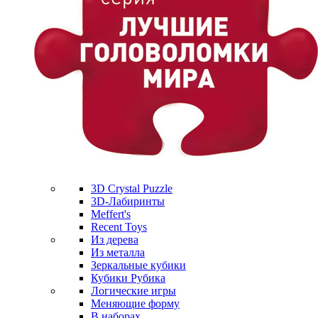
3D Crystal Puzzle
3D-Лабиринты
Meffert's
Recent Toys
Из дерева
Из металла
Зеркальные кубики
Кубики Рубика
Логические игры
Меняющие форму
В наборах