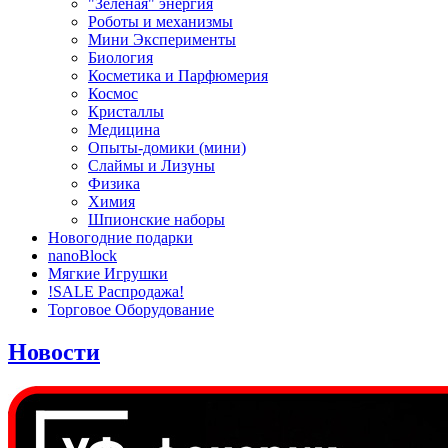
"Зеленая" энергия
Роботы и механизмы
Мини Эксперименты
Биология
Косметика и Парфюмерия
Космос
Кристаллы
Медицина
Опыты-домики (мини)
Слаймы и Лизуны
Физика
Химия
Шпионские наборы
Новогодние подарки
nanoBlock
Мягкие Игрушки
!SALE Распродажа!
Торговое Оборудование
Новости