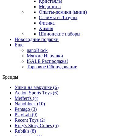
Кристаллы
Медицина
Опыты-домики (мини)
Слаймы и Лизуны
Физика
Химия
Шпионские наборы
Новогодние подарки
Еще
nanoBlock
Мягкие Игрушки
!SALE Распродажа!
Торговое Оборудование
Бренды
Ушки на макушке
(6)
Action Sports Toys
(6)
Meffert's
(4)
Nanoblock
(10)
Pentago
(3)
PlayLab
(9)
Recent Toys
(2)
Rory's Story Cubes
(5)
Rubik's
(8)