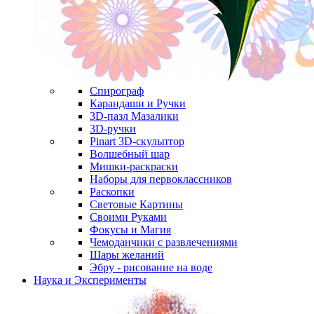
Спирограф
Карандаши и Ручки
3D-пазл Мазалики
3D-ручки
Pinart 3D-скульптор
Волшебный шар
Мишки-раскраски
Наборы для первоклассников
Раскопки
Световые Картины
Своими Руками
Фокусы и Магия
Чемоданчики с развлечениями
Шары желаний
Эбру - рисование на воде
Наука и Эксперименты