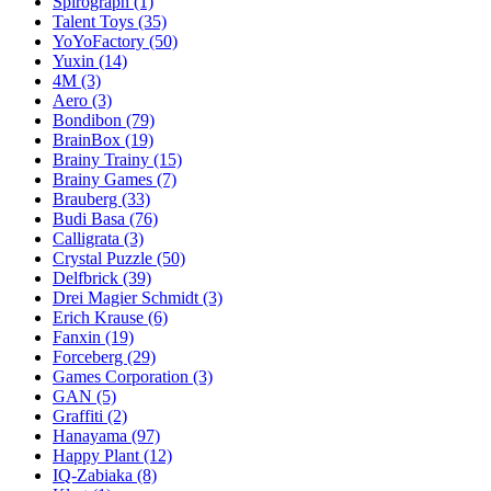
Spirograph
(1)
Talent Toys
(35)
YoYoFactory
(50)
Yuxin
(14)
4M
(3)
Aero
(3)
Bondibon
(79)
BrainBox
(19)
Brainy Trainy
(15)
Brainy Games
(7)
Brauberg
(33)
Budi Basa
(76)
Calligrata
(3)
Crystal Puzzle
(50)
Delfbrick
(39)
Drei Magier Schmidt
(3)
Erich Krause
(6)
Fanxin
(19)
Forceberg
(29)
Games Corporation
(3)
GAN
(5)
Graffiti
(2)
Hanayama
(97)
Happy Plant
(12)
IQ-Zabiaka
(8)