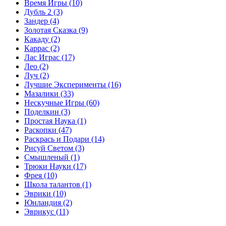
Время Игры
(10)
Дубль 2
(3)
Зандер
(4)
Золотая Сказка
(9)
Какаду
(2)
Каррас
(2)
Лас Играс
(17)
Лео
(2)
Луч
(2)
Лучшие Эксперименты
(16)
Мазалики
(33)
Нескучные Игры
(60)
Поделкин
(3)
Простая Наука
(1)
Раскопки
(47)
Раскрась и Подари
(14)
Рисуй Светом
(3)
Смышленый
(1)
Трюки Науки
(17)
Фрея
(10)
Школа талантов
(1)
Эврики
(10)
Юнландия
(2)
Эврикус
(11)