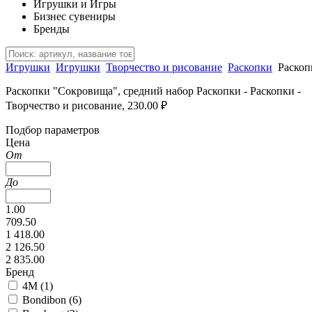
Игрушки и Игры
Бизнес сувениры
Бренды
Игрушки
Игрушки
Творчество и рисование
Раскопки
Раскоп
Раскопки "Сокровища", средний набор Раскопки - Раскопки -
Творчество и рисование, 230.00 ₽
Подбор параметров
Цена
От
До
1.00
709.50
1 418.00
2 126.50
2 835.00
Бренд
4M (
1
)
Bondibon (
6
)