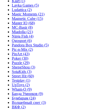
Klart
(1)
Lavka Games
(5)
Ludattica
(2)
Magic Moments
(21)
Magnetic Cube
(15)
Master IQ
(68)
MC-Basir
(8)
Miadolla
(21)
Ninja Fish
(4)
Ogosport
(6)
Pandora Box Studio
(5)
Pic-n-Mix
(2)
PinArt
(43)
Poker
(30)
Puzzle
(29)
ShengShou
(3)
SotaKids
(3)
Street Hit
(60)
Testplay
(1)
UpToys
(2)
Wham-O
(9)
Банда Умников
(9)
Бумбарам
(24)
Волшебный снег
(3)
ВКФ
(2)