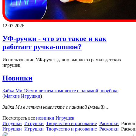
12.07.2026
УФ-ручки - что это такое и как
работает ручка-шпион?
Использование УФ-ручек давно вышло за рамки детских
игрушек.
Новинки
Зайка Ми 18см в летнем комплекте с панамой, шоубокс
(
Мягкие Игрушки
)
Зайка Ми в летнем комплекте с панамой (малый)...
Посмотреть все
новинки Игрушек
Игрушки
Игрушки
Творчество и рисование
Раскопки
Раскоп
Игрушки
Игрушки
Творчество и рисование
Раскопки
Раскоп