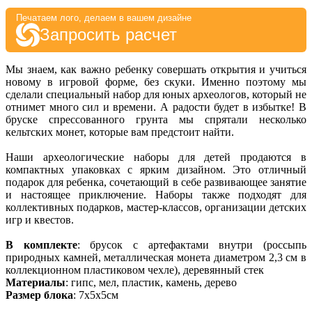
Печатаем лого, делаем в вашем дизайне
Запросить расчет
Мы знаем, как важно ребенку совершать открытия и учиться
новому в игровой форме, без скуки. Именно поэтому мы
сделали специальный набор для юных археологов, который не
отнимет много сил и времени. А радости будет в избытке! В
бруске спрессованного грунта мы спрятали несколько
кельтских монет, которые вам предстоит найти.
Наши археологические наборы для детей продаются в
компактных упаковках с ярким дизайном. Это отличный
подарок для ребенка, сочетающий в себе развивающее занятие
и настоящее приключение. Наборы также подходят для
коллективных подарков, мастер-классов, организации детских
игр и квестов.
В комплекте
: брусок с артефактами внутри (россыпь
природных камней, металлическая монета диаметром 2,3 см в
коллекционном пластиковом чехле), деревянный стек
Материалы
: гипс, мел, пластик, камень, дерево
Размер блока
: 7х5х5см