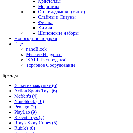
Кристаллы
Медицина
Опыты-домики (мини)
Слаймы и Лизуны
Физика
Химия
Шпионские наборы
Новогодние подарки
Еще
nanoBlock
Мягкие Игрушки
!SALE Распродажа!
Торговое Оборудование
Бренды
Ушки на макушке
(6)
Action Sports Toys
(6)
Meffert's
(4)
Nanoblock
(10)
Pentago
(3)
PlayLab
(9)
Recent Toys
(2)
Rory's Story Cubes
(5)
Rubik's
(8)