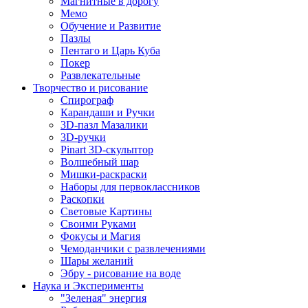
Магнитные в дорогу
Мемо
Обучение и Развитие
Пазлы
Пентаго и Царь Куба
Покер
Развлекательные
Творчество и рисование
Спирограф
Карандаши и Ручки
3D-пазл Мазалики
3D-ручки
Pinart 3D-скульптор
Волшебный шар
Мишки-раскраски
Наборы для первоклассников
Раскопки
Световые Картины
Своими Руками
Фокусы и Магия
Чемоданчики с развлечениями
Шары желаний
Эбру - рисование на воде
Наука и Эксперименты
"Зеленая" энергия