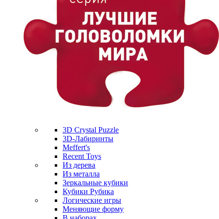
3D Crystal Puzzle
3D-Лабиринты
Meffert's
Recent Toys
Из дерева
Из металла
Зеркальные кубики
Кубики Рубика
Логические игры
Меняющие форму
В наборах