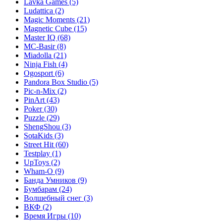
Lavka Games
(5)
Ludattica
(2)
Magic Moments
(21)
Magnetic Cube
(15)
Master IQ
(68)
MC-Basir
(8)
Miadolla
(21)
Ninja Fish
(4)
Ogosport
(6)
Pandora Box Studio
(5)
Pic-n-Mix
(2)
PinArt
(43)
Poker
(30)
Puzzle
(29)
ShengShou
(3)
SotaKids
(3)
Street Hit
(60)
Testplay
(1)
UpToys
(2)
Wham-O
(9)
Банда Умников
(9)
Бумбарам
(24)
Волшебный снег
(3)
ВКФ
(2)
Время Игры
(10)