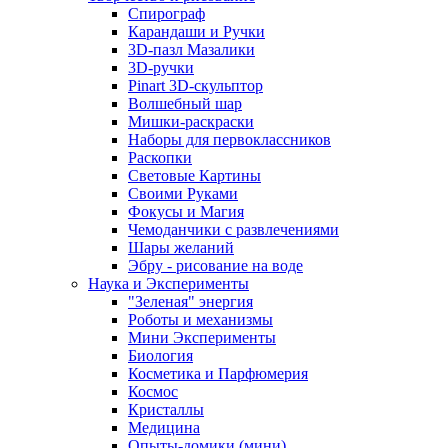
Спирограф
Карандаши и Ручки
3D-пазл Мазалики
3D-ручки
Pinart 3D-скульптор
Волшебный шар
Мишки-раскраски
Наборы для первоклассников
Раскопки
Световые Картины
Своими Руками
Фокусы и Магия
Чемоданчики с развлечениями
Шары желаний
Эбру - рисование на воде
Наука и Эксперименты
"Зеленая" энергия
Роботы и механизмы
Мини Эксперименты
Биология
Косметика и Парфюмерия
Космос
Кристаллы
Медицина
Опыты-домики (мини)