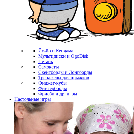
Йо-йо и Кендама
Мультидиски и OgoDisk
Петанк
Самокаты
Скейтборды и Лонгборды
Тренажеры для прыжков
Фиджет-кубы
Фингерборды
Фрисби и др. игры
Настольные игры