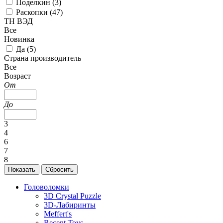
Поделкин (
3
)
Раскопки (
47
)
ТН ВЭД
Все
Новинка
Да (
5
)
Страна производитель
Все
Возраст
От
До
3
4
6
7
8
Головоломки
3D Crystal Puzzle
3D-Лабиринты
Meffert's
Recent Toys