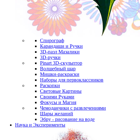
Спирограф
Карандаши и Ручки
3D-пазл Мазалики
3D-ручки
Pinart 3D-скульптор
Волшебный шар
Мишки-раскраски
Наборы для первоклассников
Раскопки
Световые Картины
Своими Руками
Фокусы и Магия
Чемоданчики с развлечениями
Шары желаний
Эбру - рисование на воде
Наука и Эксперименты