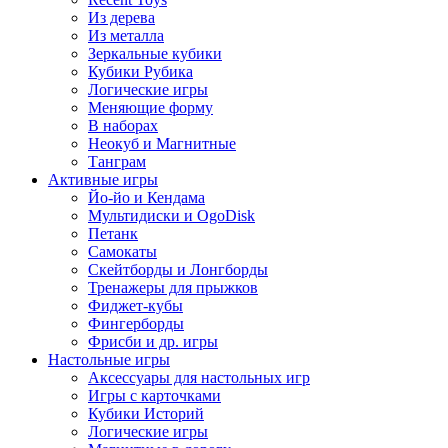
Из дерева
Из металла
Зеркальные кубики
Кубики Рубика
Логические игры
Меняющие форму
В наборах
Неокуб и Магнитные
Танграм
Активные игры
Йо-йо и Кендама
Мультидиски и OgoDisk
Петанк
Самокаты
Скейтборды и Лонгборды
Тренажеры для прыжков
Фиджет-кубы
Фингерборды
Фрисби и др. игры
Настольные игры
Аксессуары для настольных игр
Игры с карточками
Кубики Историй
Логические игры