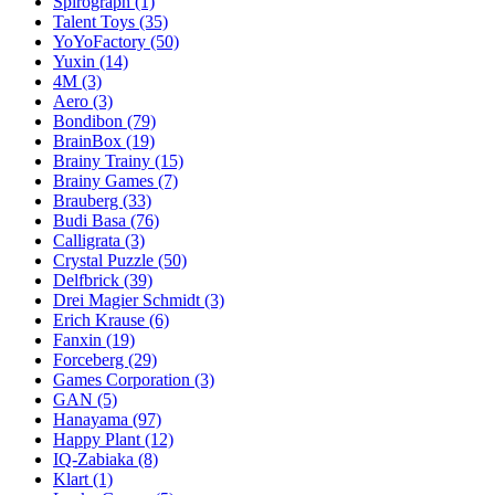
Spirograph
(1)
Talent Toys
(35)
YoYoFactory
(50)
Yuxin
(14)
4M
(3)
Aero
(3)
Bondibon
(79)
BrainBox
(19)
Brainy Trainy
(15)
Brainy Games
(7)
Brauberg
(33)
Budi Basa
(76)
Calligrata
(3)
Crystal Puzzle
(50)
Delfbrick
(39)
Drei Magier Schmidt
(3)
Erich Krause
(6)
Fanxin
(19)
Forceberg
(29)
Games Corporation
(3)
GAN
(5)
Hanayama
(97)
Happy Plant
(12)
IQ-Zabiaka
(8)
Klart
(1)