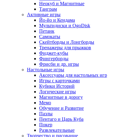
Неокуб и Магнитные
Танграм
Активные игры
Йо-йо и Кендама
Мультидиски и OgoDisk
Петанк
Самокаты
Скейтборды и Лонгборды
Тренажеры для прыжков
Фиджет-кубы
Фингерборды
Фрисби и др. игры
Настольные игры
Аксессуары для настольных игр
Игры с карточками
Кубики Историй
Логические игры
Магнитные в дорогу
Мемо
Обучение и Развитие
Пазлы
Пентаго и Царь Куба
Покер
Развлекательные
Творчество и рисование