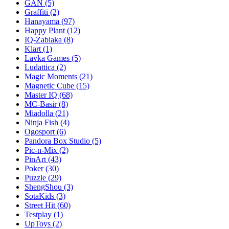
GAN
(5)
Graffiti
(2)
Hanayama
(97)
Happy Plant
(12)
IQ-Zabiaka
(8)
Klart
(1)
Lavka Games
(5)
Ludattica
(2)
Magic Moments
(21)
Magnetic Cube
(15)
Master IQ
(68)
MC-Basir
(8)
Miadolla
(21)
Ninja Fish
(4)
Ogosport
(6)
Pandora Box Studio
(5)
Pic-n-Mix
(2)
PinArt
(43)
Poker
(30)
Puzzle
(29)
ShengShou
(3)
SotaKids
(3)
Street Hit
(60)
Testplay
(1)
UpToys
(2)