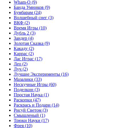
Wham-O
(9)
Банда Умников
(9)
Бумбарам
(24)
Волшебный снег
(3)
ВКФ
(2)
Время Игры
(10)
Дубль 2
(3)
Зандер
(4)
Золотая Сказка
(9)
Какаду
(2)
Каррас
(2)
Лас Играс
(17)
Лео
(2)
Луч
(2)
Лучшие Эксперименты
(16)
Мазалики
(33)
Нескучные Игры
(60)
Поделкин
(3)
Простая Наука
(1)
Раскопки
(47)
Раскрась и Подари
(14)
Рисуй Светом
(3)
Смышленый
(1)
Трюки Науки
(17)
Фрея
(10)