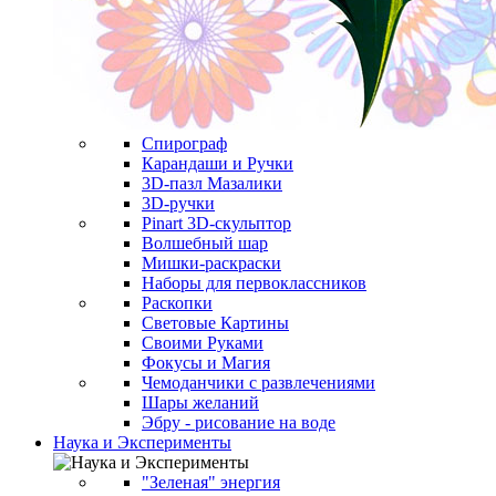
Спирограф
Карандаши и Ручки
3D-пазл Мазалики
3D-ручки
Pinart 3D-скульптор
Волшебный шар
Мишки-раскраски
Наборы для первоклассников
Раскопки
Световые Картины
Своими Руками
Фокусы и Магия
Чемоданчики с развлечениями
Шары желаний
Эбру - рисование на воде
Наука и Эксперименты
"Зеленая" энергия