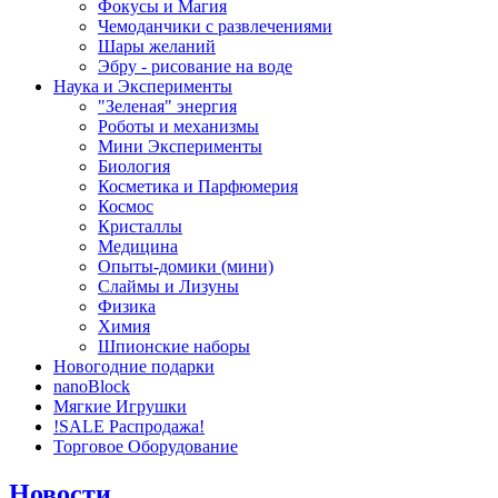
Фокусы и Магия
Чемоданчики с развлечениями
Шары желаний
Эбру - рисование на воде
Наука и Эксперименты
"Зеленая" энергия
Роботы и механизмы
Мини Эксперименты
Биология
Косметика и Парфюмерия
Космос
Кристаллы
Медицина
Опыты-домики (мини)
Слаймы и Лизуны
Физика
Химия
Шпионские наборы
Новогодние подарки
nanoBlock
Мягкие Игрушки
!SALE Распродажа!
Торговое Оборудование
Новости