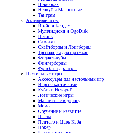
В наборах
Неокуб и Магнитные
Танграм
Активные игры
Йо-йо и Кендама
Мультидиски и OgoDisk
Петанк
Самокаты
Скейтборды и Лонгборды
Тренажеры для прыжков
Фиджет-кубы
Фингерборды
Фрисби и др. игры
Настольные игры
Аксессуары для настольных игр
Игры с карточками
Кубики Историй
Логические игры
Магнитные в дорогу
Мемо
Обучение и Развитие
Пазлы
Пентаго и Царь Куба
Покер
Развлекательные