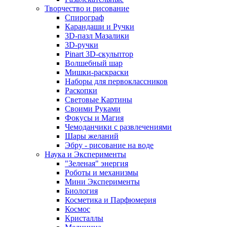
Творчество и рисование
Спирограф
Карандаши и Ручки
3D-пазл Мазалики
3D-ручки
Pinart 3D-скульптор
Волшебный шар
Мишки-раскраски
Наборы для первоклассников
Раскопки
Световые Картины
Своими Руками
Фокусы и Магия
Чемоданчики с развлечениями
Шары желаний
Эбру - рисование на воде
Наука и Эксперименты
"Зеленая" энергия
Роботы и механизмы
Мини Эксперименты
Биология
Косметика и Парфюмерия
Космос
Кристаллы