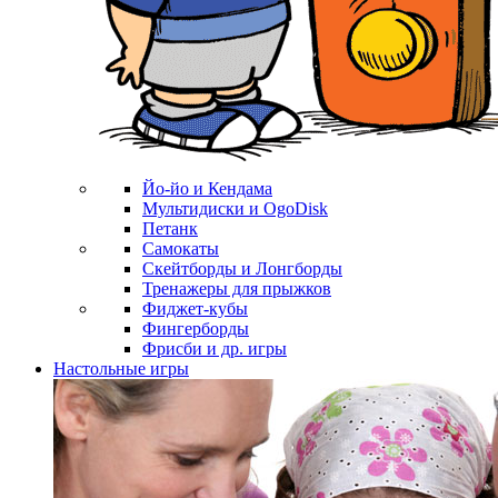
Йо-йо и Кендама
Мультидиски и OgoDisk
Петанк
Самокаты
Скейтборды и Лонгборды
Тренажеры для прыжков
Фиджет-кубы
Фингерборды
Фрисби и др. игры
Настольные игры