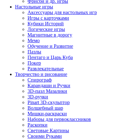
Фрисби и др. игры
Настольные игры
Аксессуары для настольных игр
Игры с карточками
Кубики Историй
Логические игры
Магнитные в дорогу
Мемо
Обучение и Развитие
Пазлы
Пентаго и Царь Куба
Покер
Развлекательные
Творчество и рисование
Спирограф
Карандаши и Ручки
3D-пазл Мазалики
3D-ручки
Pinart 3D-скульптор
Волшебный шар
Мишки-раскраски
Наборы для первоклассников
Раскопки
Световые Картины
Своими Руками