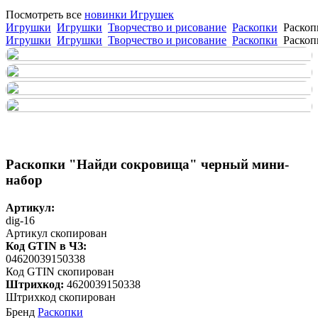
Посмотреть все
новинки Игрушек
Игрушки
Игрушки
Творчество и рисование
Раскопки
Раскоп
Игрушки
Игрушки
Творчество и рисование
Раскопки
Раскоп
Раскопки "Найди сокровища" черный мини-
набор
Артикул:
dig-16
Артикул скопирован
Код GTIN в ЧЗ:
04620039150338
Код GTIN скопирован
Штрихкод:
4620039150338
Штрихкод скопирован
Бренд
Раскопки