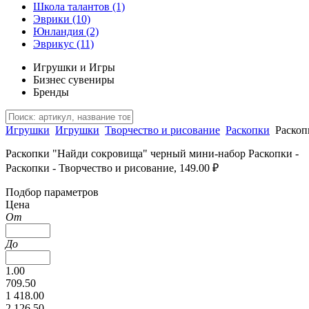
Школа талантов
(1)
Эврики
(10)
Юнландия
(2)
Эврикус
(11)
Игрушки и Игры
Бизнес сувениры
Бренды
Игрушки
Игрушки
Творчество и рисование
Раскопки
Раскоп
Раскопки "Найди сокровища" черный мини-набор Раскопки -
Раскопки - Творчество и рисование, 149.00 ₽
Подбор параметров
Цена
От
До
1.00
709.50
1 418.00
2 126.50