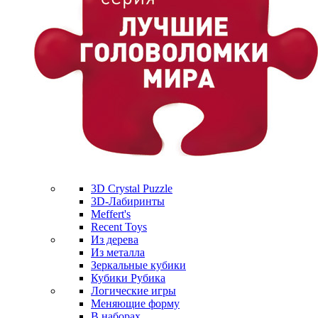
3D Crystal Puzzle
3D-Лабиринты
Meffert's
Recent Toys
Из дерева
Из металла
Зеркальные кубики
Кубики Рубика
Логические игры
Меняющие форму
В наборах