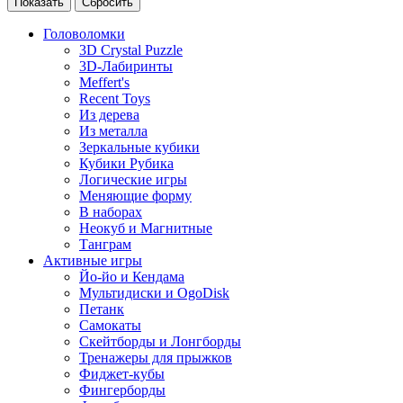
Головоломки
3D Crystal Puzzle
3D-Лабиринты
Meffert's
Recent Toys
Из дерева
Из металла
Зеркальные кубики
Кубики Рубика
Логические игры
Меняющие форму
В наборах
Неокуб и Магнитные
Танграм
Активные игры
Йо-йо и Кендама
Мультидиски и OgoDisk
Петанк
Самокаты
Скейтборды и Лонгборды
Тренажеры для прыжков
Фиджет-кубы
Фингерборды