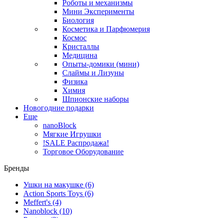
Роботы и механизмы
Мини Эксперименты
Биология
Косметика и Парфюмерия
Космос
Кристаллы
Медицина
Опыты-домики (мини)
Слаймы и Лизуны
Физика
Химия
Шпионские наборы
Новогодние подарки
Еще
nanoBlock
Мягкие Игрушки
!SALE Распродажа!
Торговое Оборудование
Бренды
Ушки на макушке
(6)
Action Sports Toys
(6)
Meffert's
(4)
Nanoblock
(10)