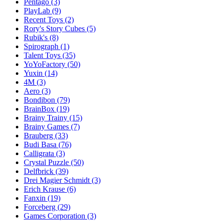
Pentago
(3)
PlayLab
(9)
Recent Toys
(2)
Rory's Story Cubes
(5)
Rubik's
(8)
Spirograph
(1)
Talent Toys
(35)
YoYoFactory
(50)
Yuxin
(14)
4M
(3)
Aero
(3)
Bondibon
(79)
BrainBox
(19)
Brainy Trainy
(15)
Brainy Games
(7)
Brauberg
(33)
Budi Basa
(76)
Calligrata
(3)
Crystal Puzzle
(50)
Delfbrick
(39)
Drei Magier Schmidt
(3)
Erich Krause
(6)
Fanxin
(19)
Forceberg
(29)
Games Corporation
(3)