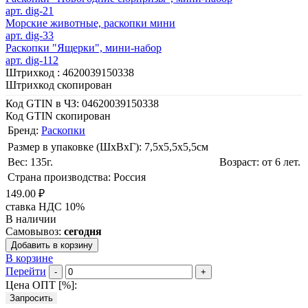
арт. dig-21
Морские животные, раскопки мини
арт. dig-33
Раскопки "Ящерки", мини-набор
арт. dig-112
Штрихкод :
4620039150338
Штрихкод скопирован
Код GTIN в ЧЗ:
04620039150338
Код GTIN скопирован
Бренд:
Раскопки
Размер в упаковке (ШхВxГ): 7,5х5,5х5,5cм
Вес: 135г.
Возраст: от 6 лет.
Страна производства: Россия
149.00 ₽
ставка НДС 10%
В наличии
Самовывоз:
сегодня
Добавить в корзину
В корзине
Перейти
-
+
Цена ОПТ [
%
]:
Запросить