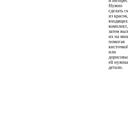
и интерес
Нужно
сделать с
из красок
входящих
комплект,
затем вы
их на миш
помогая
кисточко
или
дорисовы
ей нужны
детали.