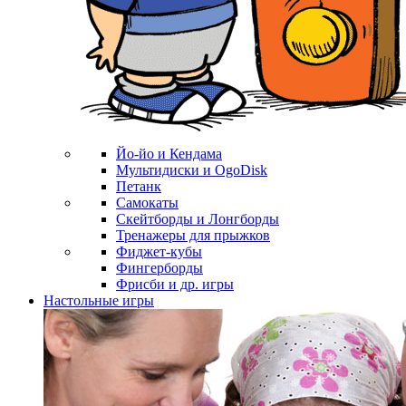
Йо-йо и Кендама
Мультидиски и OgoDisk
Петанк
Самокаты
Скейтборды и Лонгборды
Тренажеры для прыжков
Фиджет-кубы
Фингерборды
Фрисби и др. игры
Настольные игры