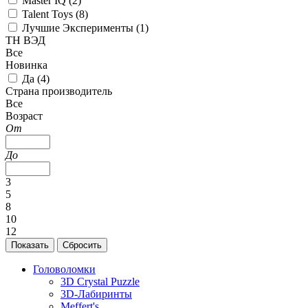
Master IQ (
2
)
Talent Toys (
8
)
Лучшие Эксперименты (
1
)
ТН ВЭД
Все
Новинка
Да (
4
)
Страна производитель
Все
Возраст
От
До
3
5
8
10
12
Головоломки
3D Crystal Puzzle
3D-Лабиринты
Meffert's