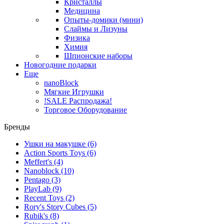
Кристаллы
Медицина
Опыты-домики (мини)
Слаймы и Лизуны
Физика
Химия
Шпионские наборы
Новогодние подарки
Еще
nanoBlock
Мягкие Игрушки
!SALE Распродажа!
Торговое Оборудование
Бренды
Ушки на макушке
(6)
Action Sports Toys
(6)
Meffert's
(4)
Nanoblock
(10)
Pentago
(3)
PlayLab
(9)
Recent Toys
(2)
Rory's Story Cubes
(5)
Rubik's
(8)