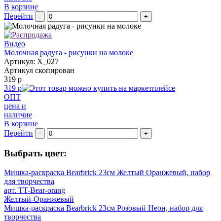
В корзине
Перейти
-
+
Видео
Молочная радуга - рисунки на молоке
Артикул: X_027
Артикул скопирован
319 р
319 р
ОПТ
цена и
наличие
В корзине
Перейти
-
+
Выбрать цвет:
Мишка-раскраска Bearbrick 23см Желтый Оранжевый, набор
для творчества
арт. TT-Bear-orang
Желтый-Оранжевый
Мишка-раскраска Bearbrick 23см Розовый Неон, набор для
творчества