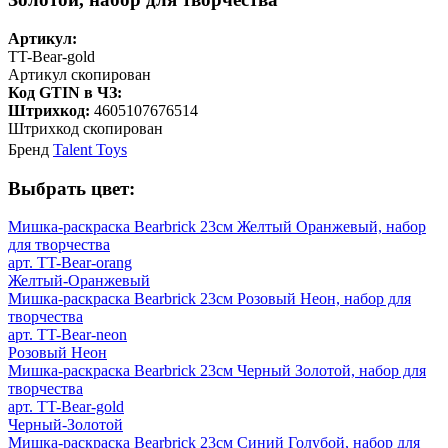
Артикул:
TT-Bear-gold
Артикул скопирован
Код GTIN в ЧЗ:
Штрихкод:
4605107676514
Штрихкод скопирован
Бренд
Talent Toys
Выбрать цвет:
Мишка-раскраска Bearbrick 23см Желтый Оранжевый, набор
для творчества
арт. TT-Bear-orang
Желтый-Оранжевый
Мишка-раскраска Bearbrick 23см Розовый Неон, набор для
творчества
арт. TT-Bear-neon
Розовый Неон
Мишка-раскраска Bearbrick 23см Черный Золотой, набор для
творчества
арт. TT-Bear-gold
Черный-Золотой
Мишка-раскраска Bearbrick 23см Синий Голубой, набор для