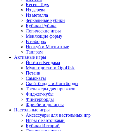
Recent Toys
Из дерева
Из металла
Зеркальные кубики
Кубики Рубика
Логические игры
Меняющие форму
В наборах
Неокуб и Магнитные
Танграм
Активные игры
Йо-йо и Кендама
Мультидиски и OgoDisk
Петанк
Самокаты
Скейтборды и Лонгборды
Тренажеры для прыжков
Фиджет-кубы
Фингерборды
Фрисби и др. игры
Настольные игры
Аксессуары для настольных игр
Игры с карточками
Кубики Историй
Логические игры