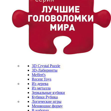
3D Crystal Puzzle
3D-Лабиринты
Meffert's
Recent Toys
Из дерева
Из металла
Зеркальные кубики
Кубики Рубика
Логические игры
Меняющие форму
В наборах