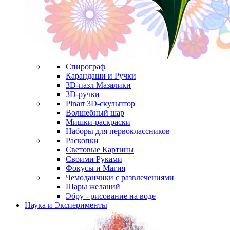
Спирограф
Карандаши и Ручки
3D-пазл Мазалики
3D-ручки
Pinart 3D-скульптор
Волшебный шар
Мишки-раскраски
Наборы для первоклассников
Раскопки
Световые Картины
Своими Руками
Фокусы и Магия
Чемоданчики с развлечениями
Шары желаний
Эбру - рисование на воде
Наука и Эксперименты