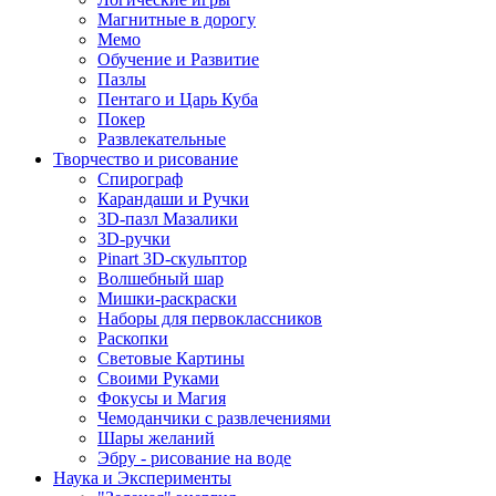
Магнитные в дорогу
Мемо
Обучение и Развитие
Пазлы
Пентаго и Царь Куба
Покер
Развлекательные
Творчество и рисование
Спирограф
Карандаши и Ручки
3D-пазл Мазалики
3D-ручки
Pinart 3D-скульптор
Волшебный шар
Мишки-раскраски
Наборы для первоклассников
Раскопки
Световые Картины
Своими Руками
Фокусы и Магия
Чемоданчики с развлечениями
Шары желаний
Эбру - рисование на воде
Наука и Эксперименты