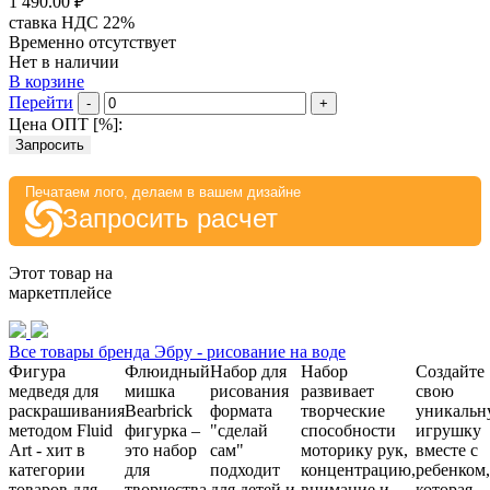
1 490.00 ₽
ставка НДС 22%
Временно отсутствует
Нет в наличии
В корзине
Перейти
-
+
Цена ОПТ [
%
]:
Запросить
Печатаем лого, делаем в вашем дизайне
Запросить расчет
Этот товар на
маркетплейсе
Все товары бренда Эбру - рисование на воде
Фигура
Флюидный
Набор для
Набор
Создайте
медведя для
мишка
рисования
развивает
свою
раскрашивания
Bearbrick
формата
творческие
уникальн
методом Fluid
фигурка –
"сделай
способности
игрушку
Art - хит в
это набор
сам"
моторику рук,
вместе с
категории
для
подходит
концентрацию,
ребенком,
товаров для
творчества
для детей и
внимание и
которая