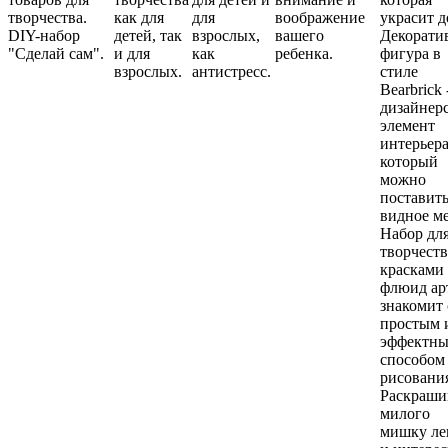
творчества.
как для
для
воображение
украсит д
DIY-набор
детей, так
взрослых,
вашего
Декорати
"Сделай сам".
и для
как
ребенка.
фигура в
взрослых.
антистресс.
стиле
Bearbrick 
дизайнер
элемент
интерьера
который
можно
поставить
видное ме
Набор дл
творчеств
красками
флюид ар
знакомит 
простым 
эффектн
способом
рисовани
Раскраши
милого
мишку ле