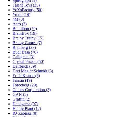
Spirograph
(1)
Talent Toys
(35)
YoYoFactory
(50)
Yuxin
(14)
4M
(3)
Aero
(3)
Bondibon
(79)
BrainBox
(19)
Brainy Trainy
(15)
Brainy Games
(7)
Brauberg
(33)
Budi Basa
(76)
Calligrata
(3)
Crystal Puzzle
(50)
Delfbrick
(39)
Drei Magier Schmidt
(3)
Erich Krause
(6)
Fanxin
(19)
Forceberg
(29)
Games Corporation
(3)
GAN
(5)
Graffiti
(2)
Hanayama
(97)
Happy Plant
(12)
IQ-Zabiaka
(8)