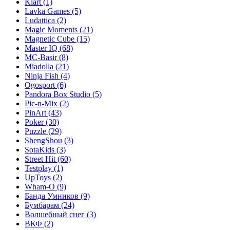
Klart
(1)
Lavka Games
(5)
Ludattica
(2)
Magic Moments
(21)
Magnetic Cube
(15)
Master IQ
(68)
MC-Basir
(8)
Miadolla
(21)
Ninja Fish
(4)
Ogosport
(6)
Pandora Box Studio
(5)
Pic-n-Mix
(2)
PinArt
(43)
Poker
(30)
Puzzle
(29)
ShengShou
(3)
SotaKids
(3)
Street Hit
(60)
Testplay
(1)
UpToys
(2)
Wham-O
(9)
Банда Умников
(9)
Бумбарам
(24)
Волшебный снег
(3)
ВКФ
(2)