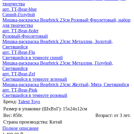
творчества
арт. TT-Bear-blue
Синий-Голубой
Мишка-раскраска Bearbrick 23см Розовый Фиолетовый, набор
для творчества
арт. TT-Bear-fiolet
Розовый-Фиолетовый
Мишка-раскраска Bearbrick 23см: Металлик, Золотой,
Светящийся
арт. TT-Bear-Flu
Светящийся в темноте синий
Мишка-раскраска Bearbrick 23см: Металлик, Голубой,
Светящийся
арт. TT-Bear-Zel
Светящийся в темноте зеленый
Мишка-раскраска Bearbrick 23см: Желтый, Мята, Светящийся
арт. TT-Bear-Pink
Светящийся в темноте розовый
Бренд:
Talent Toys
Размер в упаковке (ШхВxГ): 15х24х12cм
Вес: 850г.
Возраст: от 3 лет.
Страна производства: Китай
Полное описание