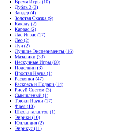
Время Игры
(10)
Дубль 2
(3)
Зандер
(4)
Золотая Сказка
(9)
Какаду
(2)
Каррас
(2)
Лас Играс
(17)
Лео
(2)
Луч
(2)
Лучшие Эксперименты
(16)
Мазалики
(33)
Нескучные Игры
(60)
Поделкин
(3)
Простая Наука
(1)
Раскопки
(47)
Раскрась и Подари
(14)
Рисуй Светом
(3)
Смышленый
(1)
Трюки Науки
(17)
Фрея
(10)
Школа талантов
(1)
Эврики
(10)
Юнландия
(2)
Эврикус
(11)