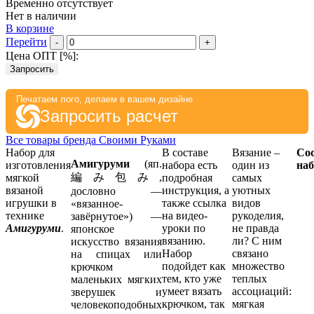
Временно отсутствует
Нет в наличии
В корзине
Перейти
-
+
Цена ОПТ [
%
]:
Запросить
Печатаем лого, делаем в вашем дизайне
Запросить расчет
Все товары бренда Своими Руками
Набор для
В составе
Вязание –
Со
Амигуруми
(яп.
изготовления
набора есть
один из
наб
編み包み,
мягкой
подробная
самых
вязаной
инструкция, а
уютных
дословно —
игрушки в
также ссылка
видов
«вязанное-
технике
на видео-
рукоделия,
завёрнутое») —
Амигуруми
.
уроки по
не правда
японское
вязанию.
ли? С ним
искусство вязания
Набор
связано
на спицах или
подойдет как
множество
крючком
тем, кто уже
теплых
маленьких мягких
умеет вязать
ассоциаций:
зверушек и
крючком, так
мягкая
человекоподобных