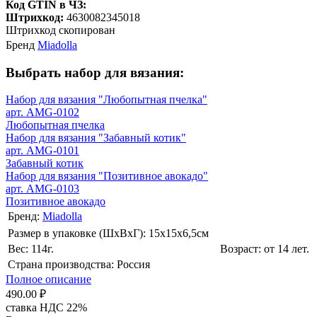
Код GTIN в ЧЗ:
Штрихкод:
4630082345018
Штрихкод скопирован
Бренд
Miadolla
Выбрать набор для вязания:
Набор для вязания "Любопытная пчелка"
арт. AMG-0102
Любопытная пчелка
Набор для вязания "Забавный котик"
арт. AMG-0101
Забавный котик
Набор для вязания "Позитивное авокадо"
арт. AMG-0103
Позитивное авокадо
Бренд:
Miadolla
Размер в упаковке (ШхВxГ): 15х15х6,5cм
Вес: 114г.
Возраст: от 14 лет.
Страна производства: Россия
Полное описание
490.00 ₽
ставка НДС 22%