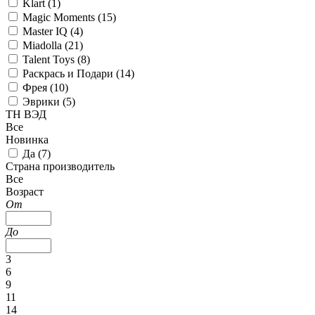
Klart (
1
)
Magic Moments (
15
)
Master IQ (
4
)
Miadolla (
21
)
Talent Toys (
8
)
Раскрась и Подари (
14
)
Фрея (
10
)
Эврики (
5
)
ТН ВЭД
Все
Новинка
Да (
7
)
Страна производитель
Все
Возраст
От
До
3
6
9
11
14