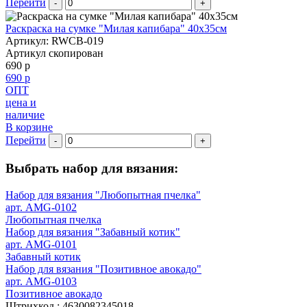
Перейти
-
+
Раскраска на сумке "Милая капибара" 40х35см
Артикул: RWCB-019
Артикул скопирован
690 р
690 р
ОПТ
цена и
наличие
В корзине
Перейти
-
+
Выбрать набор для вязания:
Набор для вязания "Любопытная пчелка"
арт. AMG-0102
Любопытная пчелка
Набор для вязания "Забавный котик"
арт. AMG-0101
Забавный котик
Набор для вязания "Позитивное авокадо"
арт. AMG-0103
Позитивное авокадо
Штрихкод :
4630082345018