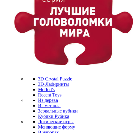
3D Crystal Puzzle
3D-Лабиринты
Meffert's
Recent Toys
Из дерева
Из металла
Зеркальные кубики
Кубики Рубика
Логические игры
Меняющие форму
В наборах