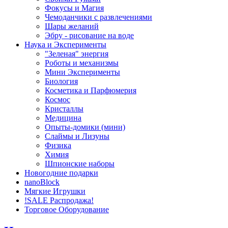
Фокусы и Магия
Чемоданчики с развлечениями
Шары желаний
Эбру - рисование на воде
Наука и Эксперименты
"Зеленая" энергия
Роботы и механизмы
Мини Эксперименты
Биология
Косметика и Парфюмерия
Космос
Кристаллы
Медицина
Опыты-домики (мини)
Слаймы и Лизуны
Физика
Химия
Шпионские наборы
Новогодние подарки
nanoBlock
Мягкие Игрушки
!SALE Распродажа!
Торговое Оборудование