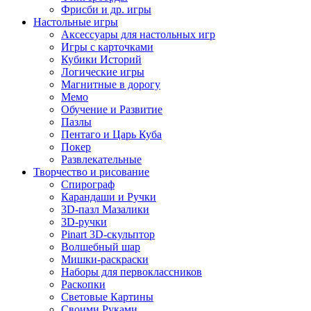
Фрисби и др. игры
Настольные игры
Аксессуары для настольных игр
Игры с карточками
Кубики Историй
Логические игры
Магнитные в дорогу
Мемо
Обучение и Развитие
Пазлы
Пентаго и Царь Куба
Покер
Развлекательные
Творчество и рисование
Спирограф
Карандаши и Ручки
3D-пазл Мазалики
3D-ручки
Pinart 3D-скульптор
Волшебный шар
Мишки-раскраски
Наборы для первоклассников
Раскопки
Световые Картины
Своими Руками