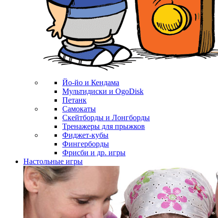
Йо-йо и Кендама
Мультидиски и OgoDisk
Петанк
Самокаты
Скейтборды и Лонгборды
Тренажеры для прыжков
Фиджет-кубы
Фингерборды
Фрисби и др. игры
Настольные игры