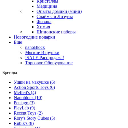
Кристаллы
Медицина
Опыты-домики (мини)
Слаймы и Лизуны
Физика
Химия
Шпионские наборы
Новогодние подарки
Еще
nanoBlock
Мягкие Игрушки
!SALE Распродажа!
Торговое Оборудование
Бренды
Ушки на макушке
(6)
Action Sports Toys
(6)
Meffert's
(4)
Nanoblock
(10)
Pentago
(3)
PlayLab
(9)
Recent Toys
(2)
Rory's Story Cubes
(5)
Rubik's
(8)