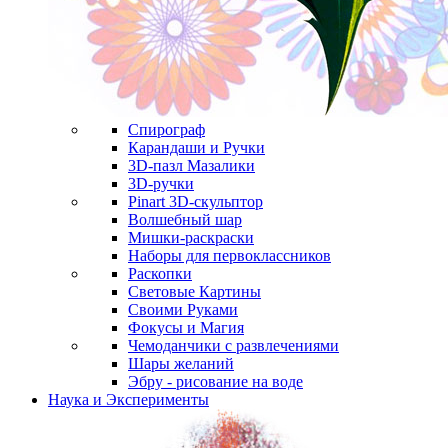
Спирограф
Карандаши и Ручки
3D-пазл Мазалики
3D-ручки
Pinart 3D-скульптор
Волшебный шар
Мишки-раскраски
Наборы для первоклассников
Раскопки
Световые Картины
Своими Руками
Фокусы и Магия
Чемоданчики с развлечениями
Шары желаний
Эбру - рисование на воде
Наука и Эксперименты