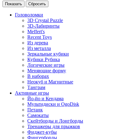
Головоломки
3D Crystal Puzzle
3D-Лабиринты
Meffert's
Recent Toys
Из дерева
Из металла
Зеркальные кубики
Кубики Рубика
Логические игры
Меняющие форму
В наборах
Неокуб и Магнитные
Танграм
Активные игры
Йо-йо и Кендама
Мультидиски и OgoDisk
Петанк
Самокаты
Скейтборды и Лонгборды
Тренажеры для прыжков
Фиджет-кубы
Фингерборды