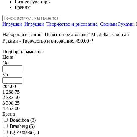
Бизнес сувениры
Бренды
Игрушки
Игрушки
Творчество и рисование
Своими Руками
Набор для вязания "Позитивное авокадо" Miadolla - Своими
Руками - Творчество и рисование, 490.00 ₽
Подбор параметров
Цена
От
До
204.00
1 268.75
2 333.50
3 398.25
4 463.00
Бренд
Bondibon (
3
)
Brauberg (
6
)
IQ-Zabiaka (
1
)