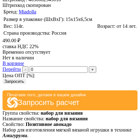
Штрихкод скопирован
Бренд:
Miadolla
Размер в упаковке (ШхВxГ): 15х15х6,5cм
Вес: 114г.
Возраст: от 14 лет.
Страна производства: Россия
490.00 ₽
ставка НДС 22%
Временно отсутствует
Нет в наличии
В корзине
Перейти
-
+
Цена ОПТ [
%
]:
Запросить
Печатаем лого, делаем в вашем дизайне
Запросить расчет
Группа свойства:
набор для вязания
Название свойства:
набор для вязания
Свойство:
Позитивное авокадо
Набор для изготовления мягкой вязаной игрушки в технике
Амигуруми
.