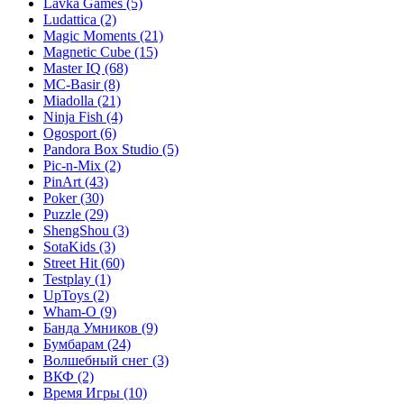
Lavka Games
(5)
Ludattica
(2)
Magic Moments
(21)
Magnetic Cube
(15)
Master IQ
(68)
MC-Basir
(8)
Miadolla
(21)
Ninja Fish
(4)
Ogosport
(6)
Pandora Box Studio
(5)
Pic-n-Mix
(2)
PinArt
(43)
Poker
(30)
Puzzle
(29)
ShengShou
(3)
SotaKids
(3)
Street Hit
(60)
Testplay
(1)
UpToys
(2)
Wham-O
(9)
Банда Умников
(9)
Бумбарам
(24)
Волшебный снег
(3)
ВКФ
(2)
Время Игры
(10)