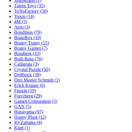
Spirograph
(1)
Talent Toys
(35)
YoYoFactory
(50)
Yuxin
(14)
4M
(3)
Aero
(3)
Bondibon
(79)
BrainBox
(19)
Brainy Trainy
(15)
Brainy Games
(7)
Brauberg
(33)
Budi Basa
(76)
Calligrata
(3)
Crystal Puzzle
(50)
Delfbrick
(39)
Drei Magier Schmidt
(3)
Erich Krause
(6)
Fanxin
(19)
Forceberg
(29)
Games Corporation
(3)
GAN
(5)
Hanayama
(97)
Happy Plant
(12)
IQ-Zabiaka
(8)
Klart
(1)