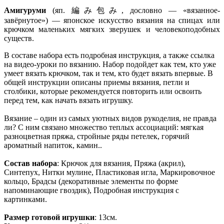
Амигуруми
(яп. 編み包み, дословно — «вязанное-
завёрнутое») — японское искусство вязания на спицах или
крючком маленьких мягких зверушек и человекоподобных
существ.
В составе набора есть подробная инструкция, а также ссылка
на видео-уроки по вязанию. Набор подойдет как тем, кто уже
умеет вязать крючком, так и тем, кто будет вязать впервые. В
общей инструкции описаны приемы вязания, петли и
столбики, которые рекомендуется повторить или освоить
перед тем, как начать вязать игрушку.
Вязание – один из самых уютных видов рукоделия, не правда
ли? С ним связано множество теплых ассоциаций: мягкая
разноцветная пряжа, стройные ряды петелек, горячий
ароматный напиток, камин..
Состав набора
:
Крючок для вязания, Пряжа (акрил),
Синтепух, Нитки мулине, Пластиковая игла, Маркировочное
кольцо, Брадсы (декоративные элементы по форме
напоминающие гвоздик), Подробная инструкция с
картинками.
Размер готовой игрушки
: 13см.