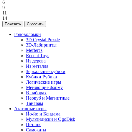
6
9
11
14
Головоломки
3D Crystal Puzzle
3D-Лабиринты
Meffert's
Recent Toys
Из дерева
Из металла
Зеркальные кубики
Кубики Рубика
Логические игры
Меняющие форму
В наборах
Неокуб и Магнитные
Танграм
Активные игры
Йо-йо и Кендама
Мультидиски и OgoDisk
Петанк
Самокаты