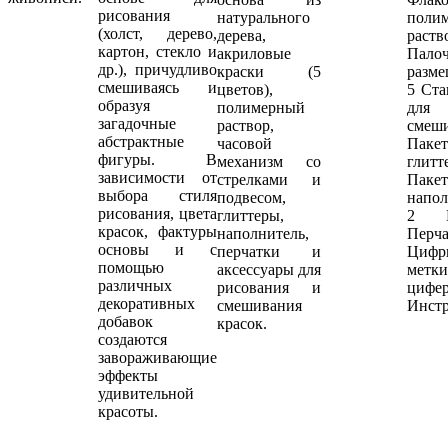
рисования
натурального
поли
(холст, дерево,
дерева,
раст
картон, стекло и
акриловые
Пало
др.), причудливо
краски (5
разме
смешиваясь и
цветов),
5 Ста
образуя
полимерный
для
загадочные
раствор,
смеши
абстрактные
часовой
Пак
фигуры. В
механизм со
глит
зависимости от
стрелками и
Пак
выбора стиля
подвесом,
напол
рисования, цвета
глиттеры,
2 Ш
красок, фактуры
наполнитель,
Перча
основы и с
перчатки и
Ци
помощью
аксессуары для
мет
различных
рисования и
цифер
декоративных
смешивания
Инстр
добавок
красок.
создаются
завораживающие
эффекты
удивительной
красоты.