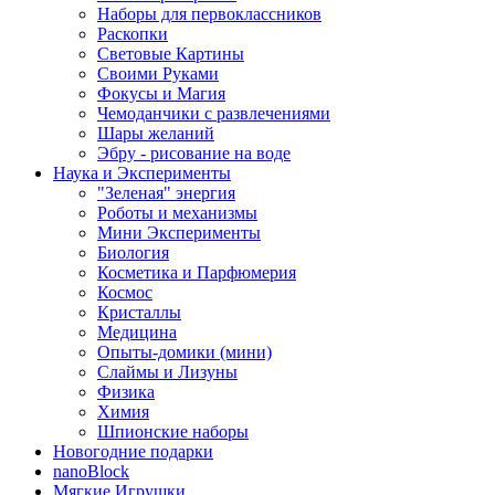
Наборы для первоклассников
Раскопки
Световые Картины
Своими Руками
Фокусы и Магия
Чемоданчики с развлечениями
Шары желаний
Эбру - рисование на воде
Наука и Эксперименты
"Зеленая" энергия
Роботы и механизмы
Мини Эксперименты
Биология
Косметика и Парфюмерия
Космос
Кристаллы
Медицина
Опыты-домики (мини)
Слаймы и Лизуны
Физика
Химия
Шпионские наборы
Новогодние подарки
nanoBlock
Мягкие Игрушки