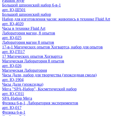
Fashion Style
Большой шпионский набор 6-в-1
арт. IQ-Ш501
Большой шпионский набор
Набор для изготовления часов: живопись в технике Fluid Art
арт. IQ-4020
Часы в технике Fluid Art
Лаборатория магии, 8 опытов
арт. IQ-025
Лаборатория магии 8 опытов
17-в-1 Магических опытов Хогвартса, набор для опытов
арт. IQ-ГП17
17 Магических опытов Хогвартса
Магическая Лаборатория 8 опытов
арт. IQ-026
Магическая Лаборатория
Часы Дали, набор для творчества (эпоксидная смола)
арт. IQ-1904
Часы Дали (эпоксидка)
Мега "SPA-Набор", Косметический набор
арт. IQ-С011
SPA-Набор Мега
Физика 6-в-1, Лаборатория экспериментов
арт. IQ-017
Физика 6-в-1