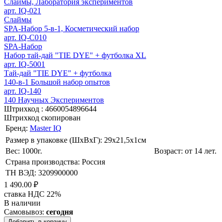
Слаймы, Лаборатория экспериментов
арт. IQ-021
Слаймы
SPA-Набор 5-в-1, Косметический набор
арт. IQ-С010
SPA-Набор
Набор тай-дай "TIE DYE" + футболка XL
арт. IQ-5001
Тай-дай "TIE DYE" + футболка
140-в-1 Большой набор опытов
арт. IQ-140
140 Научных Экспериментов
Штрихкод :
4660054896644
Штрихкод скопирован
Бренд:
Master IQ
Размер в упаковке (ШхВxГ): 29х21,5х1cм
Вес: 1000г.
Возраст: от 14 лет.
Страна производства: Россия
ТН ВЭД: 3209900000
1 490.00 ₽
ставка НДС 22%
В наличии
Самовывоз:
сегодня
Добавить в корзину