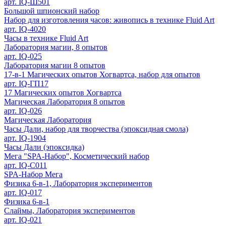
арт. IQ-Ш501
Большой шпионский набор
Набор для изготовления часов: живопись в технике Fluid Art
арт. IQ-4020
Часы в технике Fluid Art
Лаборатория магии, 8 опытов
арт. IQ-025
Лаборатория магии 8 опытов
17-в-1 Магических опытов Хогвартса, набор для опытов
арт. IQ-ГП17
17 Магических опытов Хогвартса
Магическая Лаборатория 8 опытов
арт. IQ-026
Магическая Лаборатория
Часы Дали, набор для творчества (эпоксидная смола)
арт. IQ-1904
Часы Дали (эпоксидка)
Мега "SPA-Набор", Косметический набор
арт. IQ-С011
SPA-Набор Мега
Физика 6-в-1, Лаборатория экспериментов
арт. IQ-017
Физика 6-в-1
Слаймы, Лаборатория экспериментов
арт. IQ-021