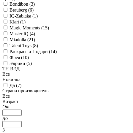
Bondibon (
3
)
Brauberg (
6
)
IQ-Zabiaka (
1
)
Klart (
1
)
Magic Moments (
15
)
Master IQ (
4
)
Miadolla (
21
)
Talent Toys (
8
)
Раскрась и Подари (
14
)
Фрея (
10
)
Эврики (
5
)
ТН ВЭД
Все
Новинка
Да (
7
)
Страна производитель
Все
Возраст
От
До
3