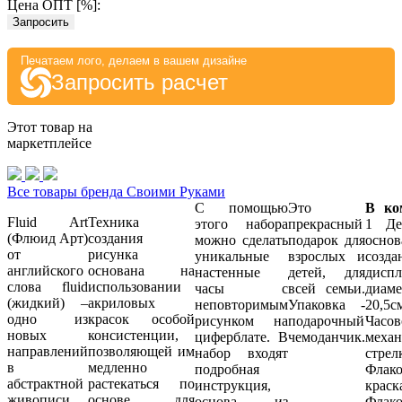
Цена ОПТ [
%
]:
Запросить
Печатаем лого, делаем в вашем дизайне
Запросить расчет
Этот товар на
маркетплейсе
Все товары бренда Своими Руками
С помощью
Это
В ко
Fluid Art
Техника
этого набора
прекрасный
1 Де
(Флюид Арт)
создания
можно сделать
подарок для
осн
от
рисунка
уникальные
взрослых и
созда
английского
основана на
настенные
детей, для
диспл
слова fluid
использовании
часы с
всей семьи.
диаме
(жидкий) –
акриловых
неповторимым
Упаковка -
20,
одно из
красок особой
рисунком на
подарочный
Часов
новых
консистенции,
циферблате. В
чемоданчик.
меха
направлений
позволяющей им
набор входят
стре
в
медленно
подробная
Фла
абстрактной
растекаться по
инструкция,
крас
живописи.
основе для
основа из
Фла