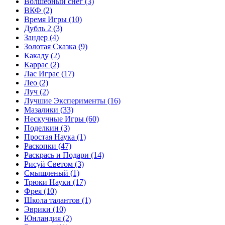
Волшебный снег
(3)
ВКФ
(2)
Время Игры
(10)
Дубль 2
(3)
Зандер
(4)
Золотая Сказка
(9)
Какаду
(2)
Каррас
(2)
Лас Играс
(17)
Лео
(2)
Луч
(2)
Лучшие Эксперименты
(16)
Мазалики
(33)
Нескучные Игры
(60)
Поделкин
(3)
Простая Наука
(1)
Раскопки
(47)
Раскрась и Подари
(14)
Рисуй Светом
(3)
Смышленый
(1)
Трюки Науки
(17)
Фрея
(10)
Школа талантов
(1)
Эврики
(10)
Юнландия
(2)