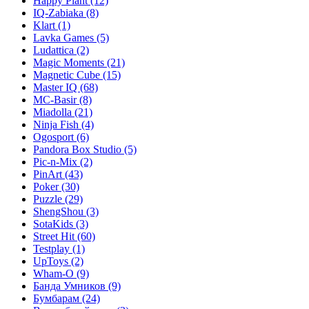
Happy Plant
(12)
IQ-Zabiaka
(8)
Klart
(1)
Lavka Games
(5)
Ludattica
(2)
Magic Moments
(21)
Magnetic Cube
(15)
Master IQ
(68)
MC-Basir
(8)
Miadolla
(21)
Ninja Fish
(4)
Ogosport
(6)
Pandora Box Studio
(5)
Pic-n-Mix
(2)
PinArt
(43)
Poker
(30)
Puzzle
(29)
ShengShou
(3)
SotaKids
(3)
Street Hit
(60)
Testplay
(1)
UpToys
(2)
Wham-O
(9)
Банда Умников
(9)
Бумбарам
(24)