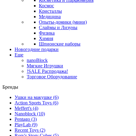
Косметика и Парфюмерия
Космос
Кристаллы
Медицина
Опыты-домики (мини)
Слаймы и Лизуны
Физика
Химия
Шпионские наборы
Новогодние подарки
Еще
nanoBlock
Мягкие Игрушки
!SALE Распродажа!
Торговое Оборудование
Бренды
Ушки на макушке
(6)
Action Sports Toys
(6)
Meffert's
(4)
Nanoblock
(10)
Pentago
(3)
PlayLab
(9)
Recent Toys
(2)
Rory's Story Cubes
(5)