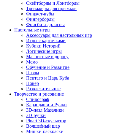
Скейтборды и Лонгборды
Тренажеры для прыжков
Фиджет-кубы
Фингерборды
Фрисби и др. игры
Настольные игры
Аксессуары для настольных игр
Игры с карточками
Кубики Историй
Логические игры
Магнитные в дорогу
Мемо
Обучение и Развитие
Пазлы
Пентаго и Царь Куба
Покер
Развлекательные
Творчество и рисование
Спирограф
Карандаши и Ручки
3D-пазл Мазалики
3D-ручки
Pinart 3D-скульптор
Волшебный шар
Мишки-раскраски