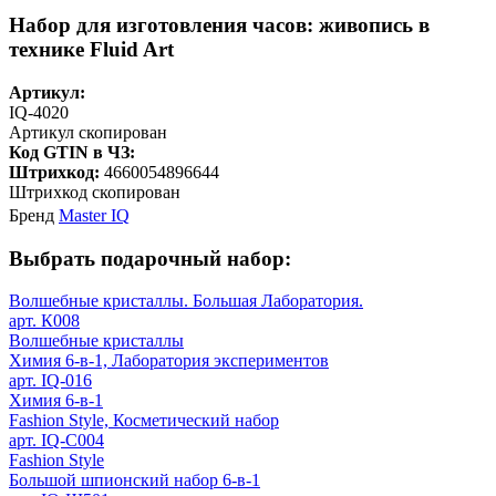
Набор для изготовления часов: живопись в
технике Fluid Art
Артикул:
IQ-4020
Артикул скопирован
Код GTIN в ЧЗ:
Штрихкод:
4660054896644
Штрихкод скопирован
Бренд
Master IQ
Выбрать подарочный набор:
Волшебные кристаллы. Большая Лаборатория.
арт. К008
Волшебные кристаллы
Химия 6-в-1, Лаборатория экспериментов
арт. IQ-016
Химия 6-в-1
Fashion Style, Косметический набор
арт. IQ-C004
Fashion Style
Большой шпионский набор 6-в-1