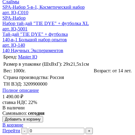
Слаймы
SPA-Набор 5-в-1, Косметический набор
арт. IQ-С010
SPA-Набор
Набор тай-дай "TIE DYE" + футболка XL
арт. IQ-5001
Тай-дай "TIE DYE" + футболка
140-в-1 Большой набор опытов
арт. IQ-140
140 Научных Экспериментов
Бренд:
Master IQ
Размер в упаковке (ШхВxГ): 29х21,5х1cм
Вес: 1000г.
Возраст: от 14 лет.
Страна производства: Россия
ТН ВЭД: 3209900000
Полное описание
1 490.00 ₽
ставка НДС 22%
В наличии
Самовывоз:
сегодня
Добавить в корзину
В корзине
Перейти
-
+