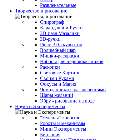
Развлекательные
Творчество и рисование
Спирограф
Карандаши и Ручки
3D-пазл Мазалики
3D-ручки
Pinart 3D-скульптор
Волшебный шар
Мишки-раскраски
Наборы для первоклассников
Раскопки
Световые Картины
Своими Руками
Фокусы и Магия
Чемоданчики с развлечениями
Шары желаний
Эбру - рисование на воде
Наука и Эксперименты
"Зеленая" энергия
Роботы и механизмы
Мини Эксперименты
Биология