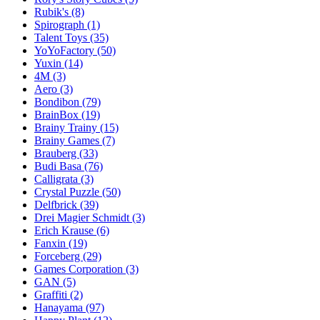
Rubik's
(8)
Spirograph
(1)
Talent Toys
(35)
YoYoFactory
(50)
Yuxin
(14)
4M
(3)
Aero
(3)
Bondibon
(79)
BrainBox
(19)
Brainy Trainy
(15)
Brainy Games
(7)
Brauberg
(33)
Budi Basa
(76)
Calligrata
(3)
Crystal Puzzle
(50)
Delfbrick
(39)
Drei Magier Schmidt
(3)
Erich Krause
(6)
Fanxin
(19)
Forceberg
(29)
Games Corporation
(3)
GAN
(5)
Graffiti
(2)
Hanayama
(97)