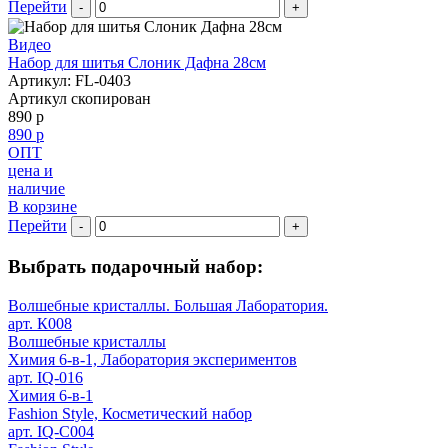
Перейти
-
+
Видео
Набор для шитья Слоник Дафна 28см
Артикул: FL-0403
Артикул скопирован
890 р
890 р
ОПТ
цена и
наличие
В корзине
Перейти
-
+
Выбрать подарочный набор:
Волшебные кристаллы. Большая Лаборатория.
арт. К008
Волшебные кристаллы
Химия 6-в-1, Лаборатория экспериментов
арт. IQ-016
Химия 6-в-1
Fashion Style, Косметический набор
арт. IQ-C004