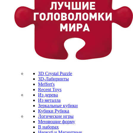
3D Crystal Puzzle
3D-Лабиринты
Meffert's
Recent Toys
Из дерева
Из металла
Зеркальные кубики
Кубики Рубика
Логические игры
Меняющие форму
В наборах
Неокуб и Магнитные