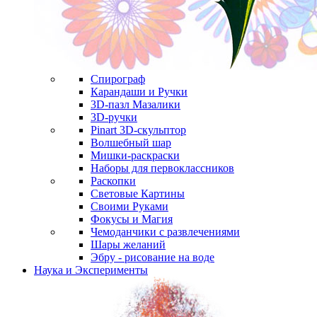
Спирограф
Карандаши и Ручки
3D-пазл Мазалики
3D-ручки
Pinart 3D-скульптор
Волшебный шар
Мишки-раскраски
Наборы для первоклассников
Раскопки
Световые Картины
Своими Руками
Фокусы и Магия
Чемоданчики с развлечениями
Шары желаний
Эбру - рисование на воде
Наука и Эксперименты