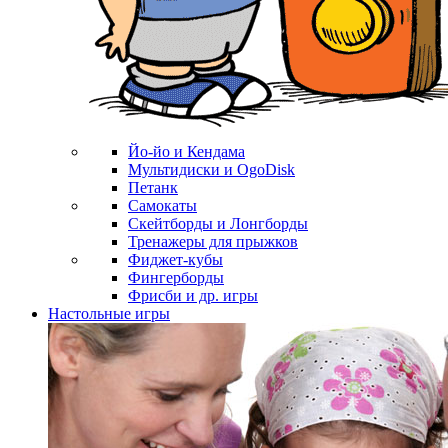
Йо-йо и Кендама
Мультидиски и OgoDisk
Петанк
Самокаты
Скейтборды и Лонгборды
Тренажеры для прыжков
Фиджет-кубы
Фингерборды
Фрисби и др. игры
Настольные игры