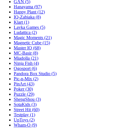
GAN
(5)
Hanayama
(97)
Happy Plant
(12)
IQ-Zabiaka
(8)
Klart
(1)
Lavka Games
(5)
Ludattica
(2)
Magic Moments
(21)
Magnetic Cube
(15)
Master IQ
(68)
MC-Basir
(8)
Miadolla
(21)
Ninja Fish
(4)
Ogosport
(6)
Pandora Box Studio
(5)
Pic-n-Mix
(2)
PinArt
(43)
Poker
(30)
Puzzle
(29)
ShengShou
(3)
SotaKids
(3)
Street Hit
(60)
Testplay
(1)
UpToys
(2)
Wham-O
(9)