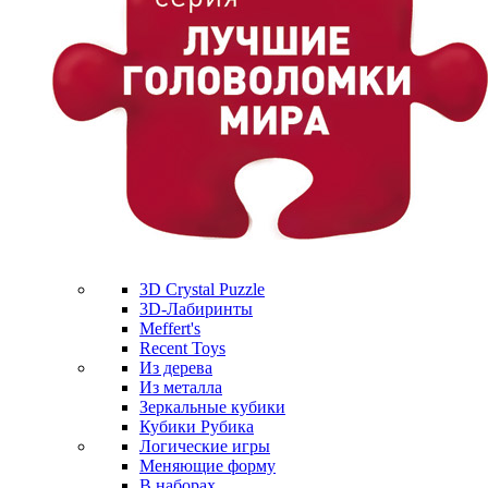
3D Crystal Puzzle
3D-Лабиринты
Meffert's
Recent Toys
Из дерева
Из металла
Зеркальные кубики
Кубики Рубика
Логические игры
Меняющие форму
В наборах