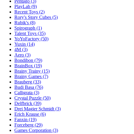
Pentago
(3)
PlayLab
(9)
Recent Toys
(2)
Rory's Story Cubes
(5)
Rubik's
(8)
Spirograph
(1)
Talent Toys
(35)
YoYoFactory
(50)
Yuxin
(14)
4M
(3)
Aero
(3)
Bondibon
(79)
BrainBox
(19)
Brainy Trainy
(15)
Brainy Games
(7)
Brauberg
(33)
Budi Basa
(76)
Calligrata
(3)
Crystal Puzzle
(50)
Delfbrick
(39)
Drei Magier Schmidt
(3)
Erich Krause
(6)
Fanxin
(19)
Forceberg
(29)
Games Corporation
(3)