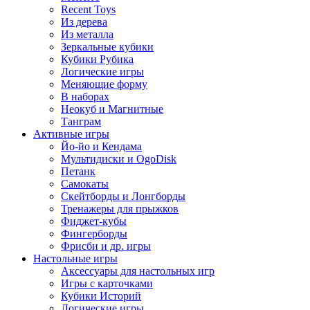
Recent Toys
Из дерева
Из металла
Зеркальные кубики
Кубики Рубика
Логические игры
Меняющие форму
В наборах
Неокуб и Магнитные
Танграм
Активные игры
Йо-йо и Кендама
Мультидиски и OgoDisk
Петанк
Самокаты
Скейтборды и Лонгборды
Тренажеры для прыжков
Фиджет-кубы
Фингерборды
Фрисби и др. игры
Настольные игры
Аксессуары для настольных игр
Игры с карточками
Кубики Историй
Логические игры