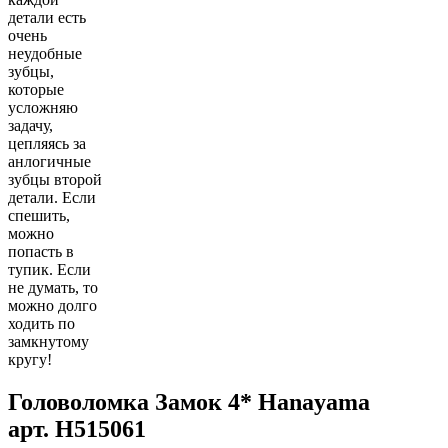
детали есть
очень
неудобные
зубцы,
которые
усложняю
задачу,
цепляясь за
анлогичные
зубцы второй
детали. Если
спешить,
можно
попасть в
тупик. Если
не думать, то
можно долго
ходить по
замкнутому
кругу!
Головоломка Замок 4* Hanayama
арт.
H515061