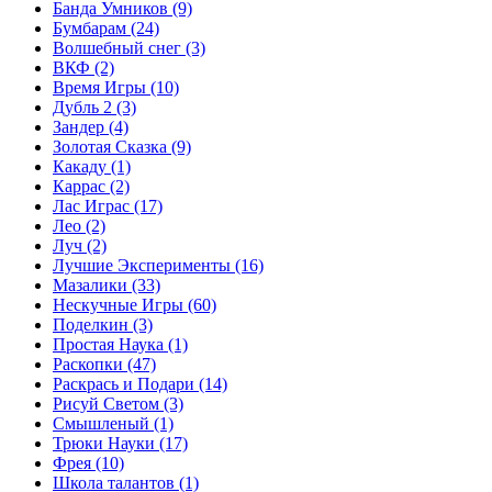
Банда Умников
(9)
Бумбарам
(24)
Волшебный снег
(3)
ВКФ
(2)
Время Игры
(10)
Дубль 2
(3)
Зандер
(4)
Золотая Сказка
(9)
Какаду
(1)
Каррас
(2)
Лас Играс
(17)
Лео
(2)
Луч
(2)
Лучшие Эксперименты
(16)
Мазалики
(33)
Нескучные Игры
(60)
Поделкин
(3)
Простая Наука
(1)
Раскопки
(47)
Раскрась и Подари
(14)
Рисуй Светом
(3)
Смышленый
(1)
Трюки Науки
(17)
Фрея
(10)
Школа талантов
(1)