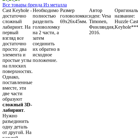
Все товары бренда Из металла
Cast Keyhole -
Необходимо
Размер
Автор
Оригиналь
достаточно
полностью
головоломки:
идеи: Vesa
название:
сложный
разделить
69x26x45мм.
Timonen,
Huzzle Cas
лабиринт. На
головоломку
Финляндия,
Keyhole**
первый
на 2 части, а
2016.
взгляд все
затем
достаточно
соединить
просто: два
их обратно в
элемента и
исходное
простые углы
положение.
на плоских
поверхностях.
Однако,
поставленные
вместе, эти
две части
образуют
сложный 3D-
лабиринт
.
Нужно
разъединить
одну деталь
от другой. На
каждой