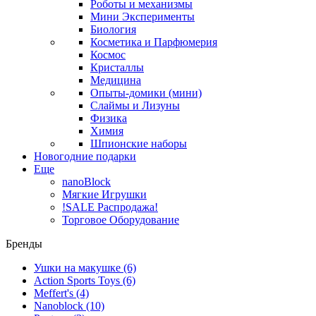
Роботы и механизмы
Мини Эксперименты
Биология
Косметика и Парфюмерия
Космос
Кристаллы
Медицина
Опыты-домики (мини)
Слаймы и Лизуны
Физика
Химия
Шпионские наборы
Новогодние подарки
Еще
nanoBlock
Мягкие Игрушки
!SALE Распродажа!
Торговое Оборудование
Бренды
Ушки на макушке
(6)
Action Sports Toys
(6)
Meffert's
(4)
Nanoblock
(10)