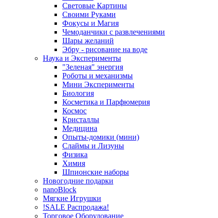
Световые Картины
Своими Руками
Фокусы и Магия
Чемоданчики с развлечениями
Шары желаний
Эбру - рисование на воде
Наука и Эксперименты
"Зеленая" энергия
Роботы и механизмы
Мини Эксперименты
Биология
Косметика и Парфюмерия
Космос
Кристаллы
Медицина
Опыты-домики (мини)
Слаймы и Лизуны
Физика
Химия
Шпионские наборы
Новогодние подарки
nanoBlock
Мягкие Игрушки
!SALE Распродажа!
Торговое Оборудование