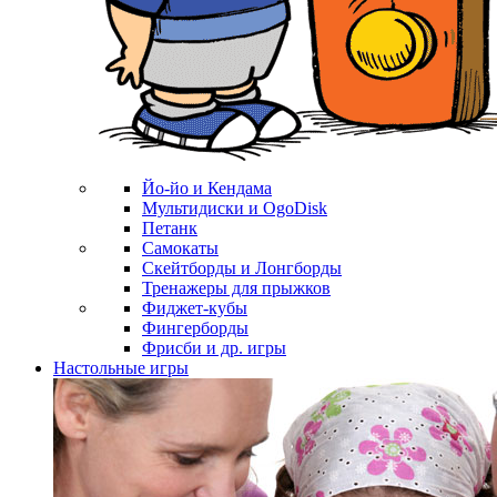
Йо-йо и Кендама
Мультидиски и OgoDisk
Петанк
Самокаты
Скейтборды и Лонгборды
Тренажеры для прыжков
Фиджет-кубы
Фингерборды
Фрисби и др. игры
Настольные игры