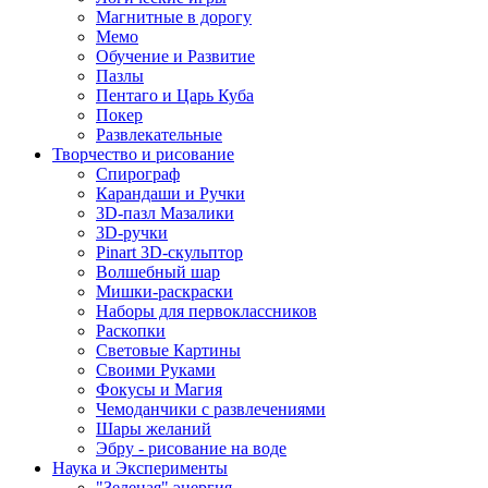
Магнитные в дорогу
Мемо
Обучение и Развитие
Пазлы
Пентаго и Царь Куба
Покер
Развлекательные
Творчество и рисование
Спирограф
Карандаши и Ручки
3D-пазл Мазалики
3D-ручки
Pinart 3D-скульптор
Волшебный шар
Мишки-раскраски
Наборы для первоклассников
Раскопки
Световые Картины
Своими Руками
Фокусы и Магия
Чемоданчики с развлечениями
Шары желаний
Эбру - рисование на воде
Наука и Эксперименты
"Зеленая" энергия