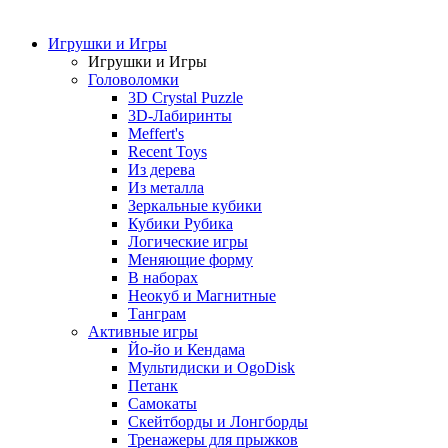
Игрушки и Игры
Игрушки и Игры
Головоломки
3D Crystal Puzzle
3D-Лабиринты
Meffert's
Recent Toys
Из дерева
Из металла
Зеркальные кубики
Кубики Рубика
Логические игры
Меняющие форму
В наборах
Неокуб и Магнитные
Танграм
Активные игры
Йо-йо и Кендама
Мультидиски и OgoDisk
Петанк
Самокаты
Скейтборды и Лонгборды
Тренажеры для прыжков