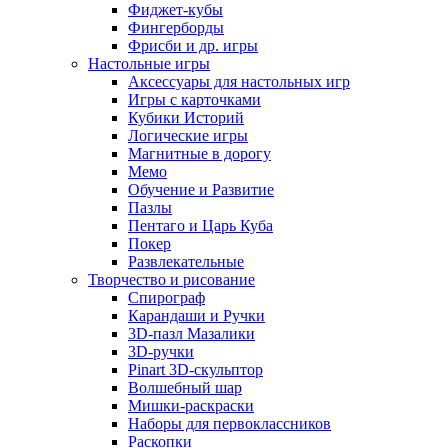
Фиджет-кубы
Фингерборды
Фрисби и др. игры
Настольные игры
Аксессуары для настольных игр
Игры с карточками
Кубики Историй
Логические игры
Магнитные в дорогу
Мемо
Обучение и Развитие
Пазлы
Пентаго и Царь Куба
Покер
Развлекательные
Творчество и рисование
Спирограф
Карандаши и Ручки
3D-пазл Мазалики
3D-ручки
Pinart 3D-скульптор
Волшебный шар
Мишки-раскраски
Наборы для первоклассников
Раскопки