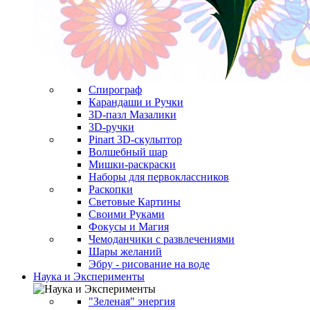
Спирограф
Карандаши и Ручки
3D-пазл Мазалики
3D-ручки
Pinart 3D-скульптор
Волшебный шар
Мишки-раскраски
Наборы для первоклассников
Раскопки
Световые Картины
Своими Руками
Фокусы и Магия
Чемоданчики с развлечениями
Шары желаний
Эбру - рисование на воде
Наука и Эксперименты
"Зеленая" энергия