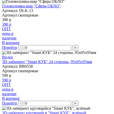
Головоломка-шар "Сфера ОБЛО"
Артикул: DLK-13
Артикул скопирован
390 р
390 р
ОПТ
цена и
наличие
В корзине
Перейти
-
+
Видео
3D-лабиринт "Smart КУБ" 24 стороны, 95х95х95мм
Артикул: BB6558
Артикул скопирован
590 р
590 р
ОПТ
цена и
наличие
В корзине
Перейти
-
+
3D-лабиринт крутящийся "Smart КУБ", зелёный