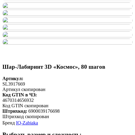
Шар-Лабиринт 3D «Космос», 80 шагов
Артикул:
SL3917669
Артикул скопирован
Код GTIN в ЧЗ:
4670314656932
Код GTIN скопирован
Штрихкод:
6900039176698
Штрихкод скопирован
Бренд
IQ-Zabiaka
Выбрать размер и сложность: