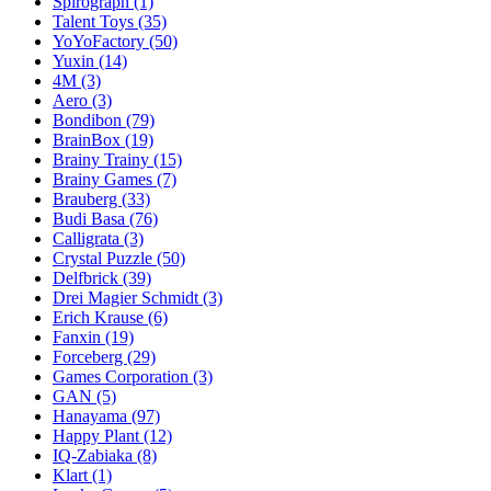
Spirograph
(1)
Talent Toys
(35)
YoYoFactory
(50)
Yuxin
(14)
4M
(3)
Aero
(3)
Bondibon
(79)
BrainBox
(19)
Brainy Trainy
(15)
Brainy Games
(7)
Brauberg
(33)
Budi Basa
(76)
Calligrata
(3)
Crystal Puzzle
(50)
Delfbrick
(39)
Drei Magier Schmidt
(3)
Erich Krause
(6)
Fanxin
(19)
Forceberg
(29)
Games Corporation
(3)
GAN
(5)
Hanayama
(97)
Happy Plant
(12)
IQ-Zabiaka
(8)
Klart
(1)