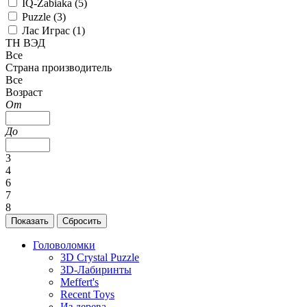
IQ-Zabiaka (
5
)
Puzzle (
3
)
Лас Играс (
1
)
ТН ВЭД
Все
Страна производитель
Все
Возраст
От
До
3
4
6
7
8
Головоломки
3D Crystal Puzzle
3D-Лабиринты
Meffert's
Recent Toys
Из дерева