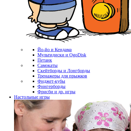
Йо-йо и Кендама
Мультидиски и OgoDisk
Петанк
Самокаты
Скейтборды и Лонгборды
Тренажеры для прыжков
Фиджет-кубы
Фингерборды
Фрисби и др. игры
Настольные игры