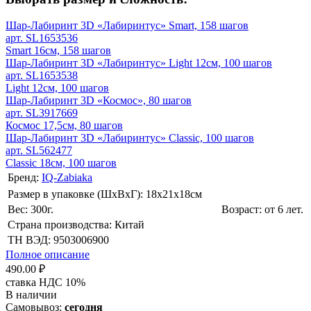
Шар-Лабиринт 3D «Лабиринтус» Smart, 158 шагов
арт. SL1653536
Smart 16см, 158 шагов
Шар-Лабиринт 3D «Лабиринтус» Light 12см, 100 шагов
арт. SL1653538
Light 12см, 100 шагов
Шар-Лабиринт 3D «Космос», 80 шагов
арт. SL3917669
Космос 17,5см, 80 шагов
Шар-Лабиринт 3D «Лабиринтус» Classic, 100 шагов
арт. SL562477
Classic 18см, 100 шагов
Бренд:
IQ-Zabiaka
Размер в упаковке (ШхВxГ): 18х21х18cм
Вес: 300г.
Возраст: от 6 лет.
Страна производства: Китай
ТН ВЭД: 9503006900
Полное описание
490.00 ₽
ставка НДС 10%
В наличии
Самовывоз:
сегодня