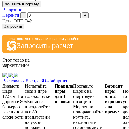
Добавить в корзину
В корзине
Перейти
-
+
Цена ОПТ [
%
]:
Запросить
Печатаем лого, делаем в вашем дизайне
Запросить расчет
Этот товар на
маркетплейсе
Все товары бренда 3D-Лабиринты
Диаметр
Испытайте
Правила
Поставьте
Вариант
шара
себя в игре-
игры
шарик на
игры
По
17,5см. На
головоломке
для 1
стартовую
для 2
тот
дорожке 80
«Космос»:
игрока:
позицию.
игроков
ус
барьеров
преодолейте
Медленно
- на
вр
различной
все 80
поворачивайте,
время:
до
сложности.
препятствий
крутите,
це
на узкой
наклоняйте
од
дорожке и
головоломку и
не