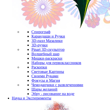
Спирограф
Карандаши и Ручки
3D-пазл Мазалики
3D-ручки
Pinart 3D-скульптор
Волшебный шар
Мишки-раскраски
Наборы для первоклассников
Раскопки
Световые Картины
Своими Руками
Фокусы и Магия
Чемоданчики с развлечениями
Шары желаний
Эбру - рисование на воде
Наука и Эксперименты