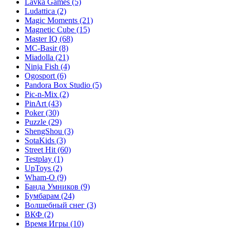
Lavka Games
(5)
Ludattica
(2)
Magic Moments
(21)
Magnetic Cube
(15)
Master IQ
(68)
MC-Basir
(8)
Miadolla
(21)
Ninja Fish
(4)
Ogosport
(6)
Pandora Box Studio
(5)
Pic-n-Mix
(2)
PinArt
(43)
Poker
(30)
Puzzle
(29)
ShengShou
(3)
SotaKids
(3)
Street Hit
(60)
Testplay
(1)
UpToys
(2)
Wham-O
(9)
Банда Умников
(9)
Бумбарам
(24)
Волшебный снег
(3)
ВКФ
(2)
Время Игры
(10)