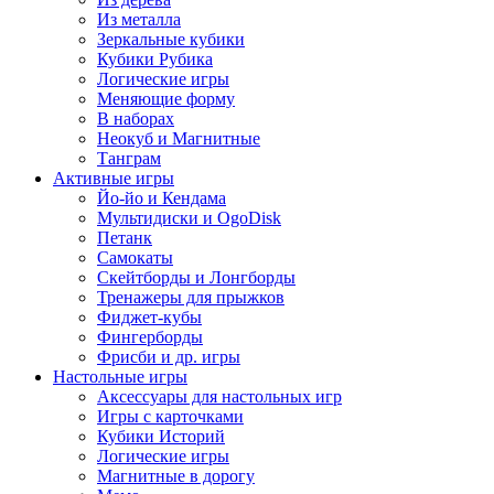
Из металла
Зеркальные кубики
Кубики Рубика
Логические игры
Меняющие форму
В наборах
Неокуб и Магнитные
Танграм
Активные игры
Йо-йо и Кендама
Мультидиски и OgoDisk
Петанк
Самокаты
Скейтборды и Лонгборды
Тренажеры для прыжков
Фиджет-кубы
Фингерборды
Фрисби и др. игры
Настольные игры
Аксессуары для настольных игр
Игры с карточками
Кубики Историй
Логические игры
Магнитные в дорогу