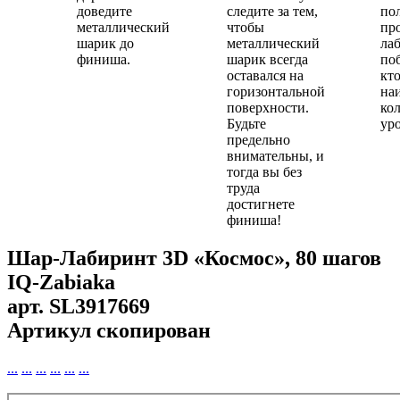
доведите
следите за тем,
по
металлический
чтобы
пр
шарик до
металлический
ла
финиша.
шарик всегда
поб
оставался на
кт
горизонтальной
на
поверхности.
ко
Будьте
ур
предельно
внимательны, и
тогда вы без
труда
достигнете
финиша!
Шар-Лабиринт 3D «Космос», 80 шагов
IQ-Zabiaka
арт.
SL3917669
Артикул скопирован
...
...
...
...
...
...