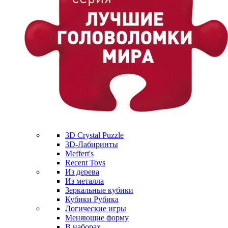
3D Crystal Puzzle
3D-Лабиринты
Meffert's
Recent Toys
Из дерева
Из металла
Зеркальные кубики
Кубики Рубика
Логические игры
Меняющие форму
В наборах