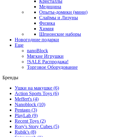
Кристаллы
Медицина
Опыты-домики (мини)
Слаймы и Лизуны
Физика
Химия
Шпионские наборы
Новогодние подарки
Еще
nanoBlock
Мягкие Игрушки
!SALE Распродажа!
Торговое Оборудование
Бренды
Ушки на макушке
(6)
Action Sports Toys
(6)
Meffert's
(4)
Nanoblock
(10)
Pentago
(3)
PlayLab
(9)
Recent Toys
(2)
Rory's Story Cubes
(5)
Rubik's
(8)