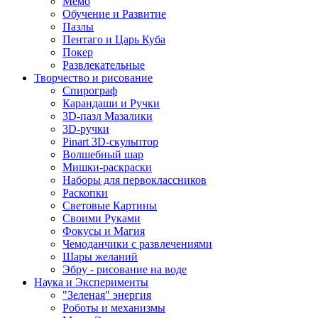
Мемо
Обучение и Развитие
Пазлы
Пентаго и Царь Куба
Покер
Развлекательные
Творчество и рисование
Спирограф
Карандаши и Ручки
3D-пазл Мазалики
3D-ручки
Pinart 3D-скульптор
Волшебный шар
Мишки-раскраски
Наборы для первоклассников
Раскопки
Световые Картины
Своими Руками
Фокусы и Магия
Чемоданчики с развлечениями
Шары желаний
Эбру - рисование на воде
Наука и Эксперименты
"Зеленая" энергия
Роботы и механизмы