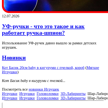
12.07.2026
УФ-ручки - что это такое и как
работает ручка-шпион?
Использование УФ-ручек давно вышло за рамки детских
игрушек.
Новинки
Кот Басик 20см baby в кигуруми с пчелкой, короб
(
Мягкие
Игрушки
)
Кот Басик baby в кигуруми с пчелкой...
Посмотреть все
новинки Игрушек
Игрушки
Игрушки
Головоломки
3D-Лабиринты
Шар-Лабири
Игрушки
Игрушки
Головоломки
3D-Лабиринты
Шар-Лабири