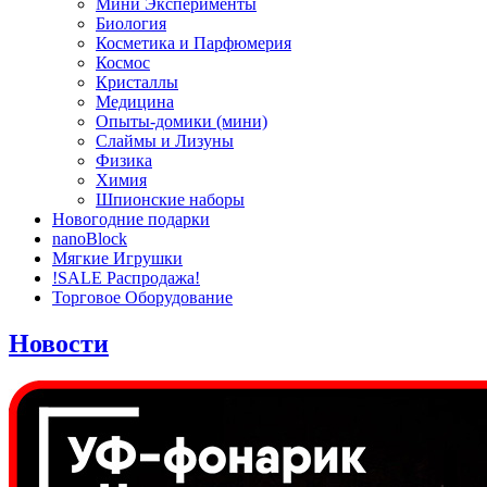
Мини Эксперименты
Биология
Косметика и Парфюмерия
Космос
Кристаллы
Медицина
Опыты-домики (мини)
Слаймы и Лизуны
Физика
Химия
Шпионские наборы
Новогодние подарки
nanoBlock
Мягкие Игрушки
!SALE Распродажа!
Торговое Оборудование
Новости