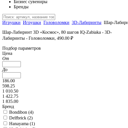
Бизнес сувениры
Бренды
Игрушки
Игрушки
Головоломки
3D-Лабиринты
Шар-Лабири
Шар-Лабиринт 3D «Космос», 80 шагов IQ-Zabiaka - 3D-
Лабиринты - Головоломки, 490.00 ₽
Подбор параметров
Цена
От
До
186.00
598.25
1 010.50
1 422.75
1 835.00
Бренд
Bondibon (
4
)
Delfbrick (
2
)
Hanayama (
1
)