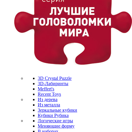
3D Crystal Puzzle
3D-Лабиринты
Meffert's
Recent Toys
Из дерева
Из металла
Зеркальные кубики
Кубики Рубика
Логические игры
Меняющие форму
В наборах