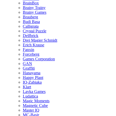
BrainBox
Brainy Trainy
Brainy Games
Brauberg
Budi Basa
Calligrata
Crystal Puzzle
Delfbrick
Drei Magier Schmidt
Erich Krause
Fanxin
Forceberg
Games Corporation
GAN
Graffiti
Hanayama
Happy Plant
IQ-Zabiaka
Klart
Lavka Games
Ludattica
Magic Moments
Magnetic Cube
Master IQ
MC-Basir