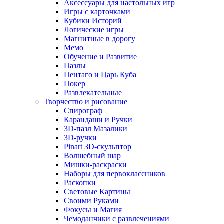
Аксессуары для настольных игр
Игры с карточками
Кубики Историй
Логические игры
Магнитные в дорогу
Мемо
Обучение и Развитие
Пазлы
Пентаго и Царь Куба
Покер
Развлекательные
Творчество и рисование
Спирограф
Карандаши и Ручки
3D-пазл Мазалики
3D-ручки
Pinart 3D-скульптор
Волшебный шар
Мишки-раскраски
Наборы для первоклассников
Раскопки
Световые Картины
Своими Руками
Фокусы и Магия
Чемоданчики с развлечениями