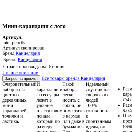
Мини-карандаши с лого
Артикул:
mini-pencils
Артикул скопирован
Бренд
Канцелярия
Бренд:
Канцелярия
Страна производства: Япония
Полное описание
Все товары бренда Канцелярия
Запрос на просчет
Очаровательный
И
Такой
Идеальный
Разм
набор из 12
карандаши и
набор
спутник для
кара
цветных
аксессуары
легко
творческих
∅4х
деревянных
лежат в
носить с
людей.
Разм
мини-
удобном
собой, он
100%
92х
карандашей,
пластиковом
поместится
готовность
Цвет
точилки и
пенале,
в карман
к
про
ластика.
который по
или даже в
спонтанным
(бел
размеру
бумажник.
идеям, где
черн
почти как
Это
бы они вас