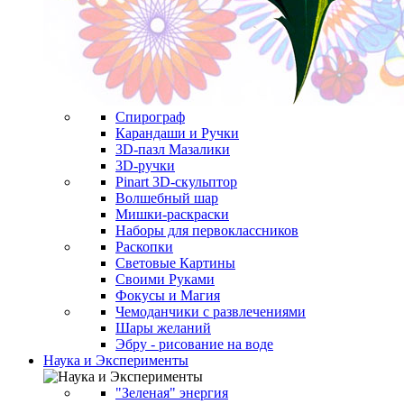
Спирограф
Карандаши и Ручки
3D-пазл Мазалики
3D-ручки
Pinart 3D-скульптор
Волшебный шар
Мишки-раскраски
Наборы для первоклассников
Раскопки
Световые Картины
Своими Руками
Фокусы и Магия
Чемоданчики с развлечениями
Шары желаний
Эбру - рисование на воде
Наука и Эксперименты
"Зеленая" энергия