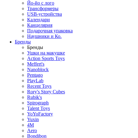
Йо-йо с лого
Трансформеры
USB-устройства
Календари
Канцелярия
Подарочная упаковка
Наушники и Ко.
Бренды
Бренды
Ушки на макушке
Action Sports Toys
Meffert's
Nanoblock
Pentago
PlayLab
Recent Toys
Rory's Story Cubes
Rubik's
Spirograph
Talent Toys
YoYoFactory
Yuxin
4M
Aero
Bondibon