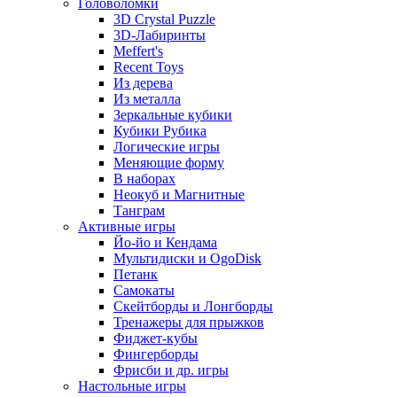
Головоломки
3D Crystal Puzzle
3D-Лабиринты
Meffert's
Recent Toys
Из дерева
Из металла
Зеркальные кубики
Кубики Рубика
Логические игры
Меняющие форму
В наборах
Неокуб и Магнитные
Танграм
Активные игры
Йо-йо и Кендама
Мультидиски и OgoDisk
Петанк
Самокаты
Скейтборды и Лонгборды
Тренажеры для прыжков
Фиджет-кубы
Фингерборды
Фрисби и др. игры
Настольные игры