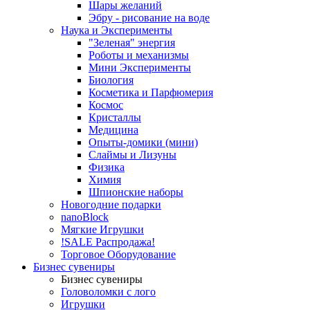
Шары желаний
Эбру - рисование на воде
Наука и Эксперименты
"Зеленая" энергия
Роботы и механизмы
Мини Эксперименты
Биология
Косметика и Парфюмерия
Космос
Кристаллы
Медицина
Опыты-домики (мини)
Слаймы и Лизуны
Физика
Химия
Шпионские наборы
Новогодние подарки
nanoBlock
Мягкие Игрушки
!SALE Распродажа!
Торговое Оборудование
Бизнес сувениры
Бизнес сувениры
Головоломки с лого
Игрушки