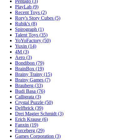
Pentago
(3)
PlayLab
(9)
Recent Toys
(2)
Rory's Story Cubes
(5)
Rubik's
(8)
Spirograph
(1)
Talent Toys
(35)
YoYoFactory
(50)
Yuxin
(14)
4M
(3)
Aero
(3)
Bondibon
(79)
BrainBox
(19)
Brainy Trainy
(15)
Brainy Games
(7)
Brauberg
(33)
Budi Basa
(76)
Calligrata
(3)
Crystal Puzzle
(50)
Delfbrick
(39)
Drei Magier Schmidt
(3)
Erich Krause
(6)
Fanxin
(19)
Forceberg
(29)
Games Corporation
(3)