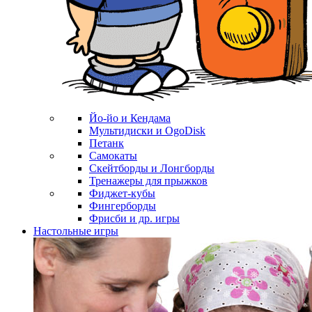
Йо-йо и Кендама
Мультидиски и OgoDisk
Петанк
Самокаты
Скейтборды и Лонгборды
Тренажеры для прыжков
Фиджет-кубы
Фингерборды
Фрисби и др. игры
Настольные игры