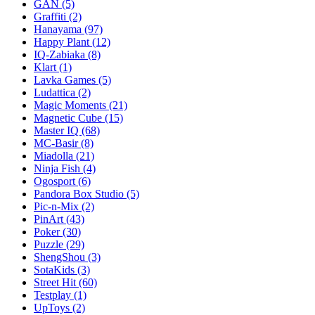
GAN
(5)
Graffiti
(2)
Hanayama
(97)
Happy Plant
(12)
IQ-Zabiaka
(8)
Klart
(1)
Lavka Games
(5)
Ludattica
(2)
Magic Moments
(21)
Magnetic Cube
(15)
Master IQ
(68)
MC-Basir
(8)
Miadolla
(21)
Ninja Fish
(4)
Ogosport
(6)
Pandora Box Studio
(5)
Pic-n-Mix
(2)
PinArt
(43)
Poker
(30)
Puzzle
(29)
ShengShou
(3)
SotaKids
(3)
Street Hit
(60)
Testplay
(1)
UpToys
(2)