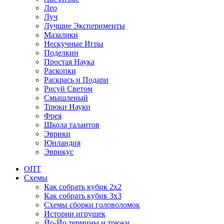
Лео
Луч
Лучшие Эксперименты
Мазалики
Нескучные Игры
Поделкин
Простая Наука
Раскопки
Раскрась и Подари
Рисуй Светом
Смышленый
Трюки Науки
Фрея
Школа талантов
Эврики
Юнландия
Эврикус
ОПТ
Схемы
Как собрать кубик 2х2
Как собрать кубик 3х3
Схемы сборки головоломок
Истории игрушек
Йо-Йо термины и трюки