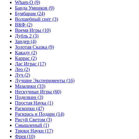
Wham-O
(9)
Банда Умников
(9)
Бумбарам
(24)
Волшебный снег
(3)
ВКФ
(2)
Время Игры
(10)
Дубль 2
(3)
Зандер
(4)
Золотая Сказка
(9)
Какаду
(2)
Каррас
(2)
Лас Играс
(17)
Лео
(2)
Луч
(2)
Лучшие Эксперименты
(16)
Мазалики
(33)
Нескучные Игры
(60)
Поделкин
(3)
Простая Наука
(1)
Раскопки
(47)
Раскрась и Подари
(14)
Рисуй Светом
(3)
Смышленый
(1)
Трюки Науки
(17)
Фрея
(10)