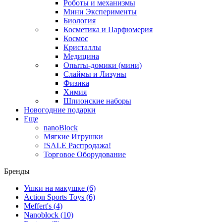
Роботы и механизмы
Мини Эксперименты
Биология
Косметика и Парфюмерия
Космос
Кристаллы
Медицина
Опыты-домики (мини)
Слаймы и Лизуны
Физика
Химия
Шпионские наборы
Новогодние подарки
Еще
nanoBlock
Мягкие Игрушки
!SALE Распродажа!
Торговое Оборудование
Бренды
Ушки на макушке
(6)
Action Sports Toys
(6)
Meffert's
(4)
Nanoblock
(10)