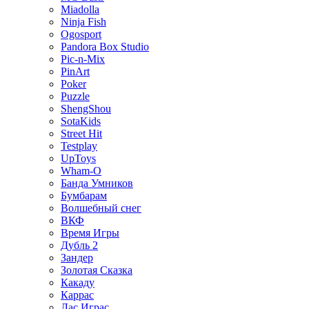
Miadolla
Ninja Fish
Ogosport
Pandora Box Studio
Pic-n-Mix
PinArt
Poker
Puzzle
ShengShou
SotaKids
Street Hit
Testplay
UpToys
Wham-O
Банда Умников
Бумбарам
Волшебный снег
ВКФ
Время Игры
Дубль 2
Зандер
Золотая Сказка
Какаду
Каррас
Лас Играс