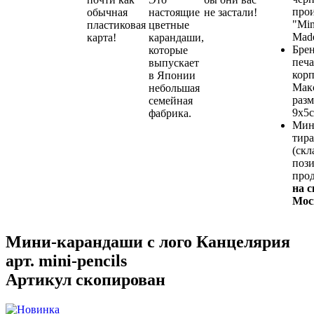
про
обычная
настоящие
не застали!
"Mi
пластиковая
цветные
Made
карта!
карандаши,
Бре
которые
печа
выпускает
корп
в Японии
Мак
небольшая
разм
семейная
9х5с
фабрика.
Мин
тира
(скл
пози
прод
на с
Мос
Мини-карандаши с лого Канцелярия
арт.
mini-pencils
Артикул скопирован