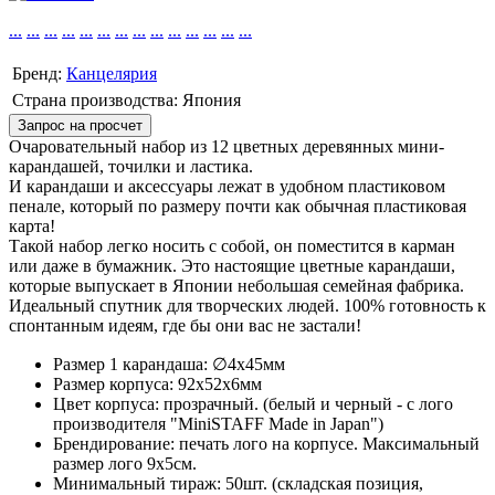
...
...
...
...
...
...
...
...
...
...
...
...
...
...
Бренд:
Канцелярия
Страна производства: Япония
Запрос на просчет
Очаровательный набор из 12 цветных деревянных мини-
карандашей, точилки и ластика.
И карандаши и аксессуары лежат в удобном пластиковом
пенале, который по размеру почти как обычная пластиковая
карта!
Такой набор легко носить с собой, он поместится в карман
или даже в бумажник. Это настоящие цветные карандаши,
которые выпускает в Японии небольшая семейная фабрика.
Идеальный спутник для творческих людей. 100% готовность к
спонтанным идеям, где бы они вас не застали!
Размер 1 карандаша: ∅4х45мм
Размер корпуса: 92х52х6мм
Цвет корпуса: прозрачный. (белый и черный - с лого
производителя "MiniSTAFF Made in Japan")
Брендирование: печать лого на корпусе. Максимальный
размер лого 9х5см.
Минимальный тираж: 50шт. (складская позиция,