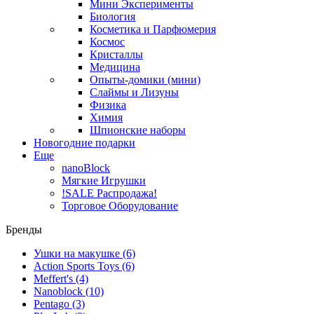
Мини Эксперименты
Биология
Косметика и Парфюмерия
Космос
Кристаллы
Медицина
Опыты-домики (мини)
Слаймы и Лизуны
Физика
Химия
Шпионские наборы
Новогодние подарки
Еще
nanoBlock
Мягкие Игрушки
!SALE Распродажа!
Торговое Оборудование
Бренды
Ушки на макушке
(6)
Action Sports Toys
(6)
Meffert's
(4)
Nanoblock
(10)
Pentago
(3)