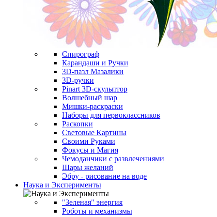
Спирограф
Карандаши и Ручки
3D-пазл Мазалики
3D-ручки
Pinart 3D-скульптор
Волшебный шар
Мишки-раскраски
Наборы для первоклассников
Раскопки
Световые Картины
Своими Руками
Фокусы и Магия
Чемоданчики с развлечениями
Шары желаний
Эбру - рисование на воде
Наука и Эксперименты
"Зеленая" энергия
Роботы и механизмы