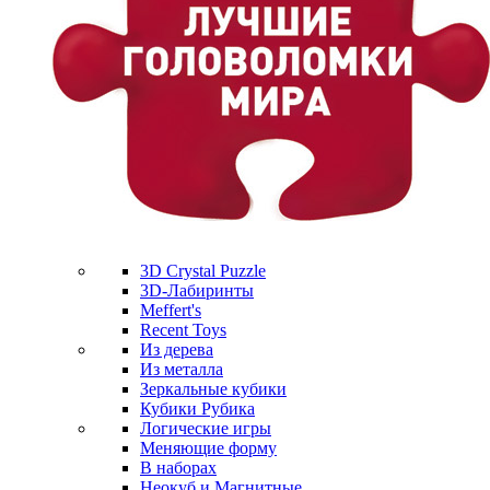
3D Crystal Puzzle
3D-Лабиринты
Meffert's
Recent Toys
Из дерева
Из металла
Зеркальные кубики
Кубики Рубика
Логические игры
Меняющие форму
В наборах
Неокуб и Магнитные