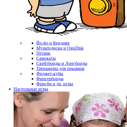
Йо-йо и Кендама
Мультидиски и OgoDisk
Петанк
Самокаты
Скейтборды и Лонгборды
Тренажеры для прыжков
Фиджет-кубы
Фингерборды
Фрисби и др. игры
Настольные игры