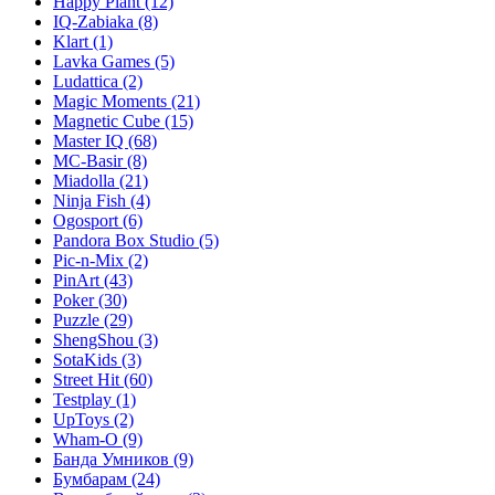
Happy Plant
(12)
IQ-Zabiaka
(8)
Klart
(1)
Lavka Games
(5)
Ludattica
(2)
Magic Moments
(21)
Magnetic Cube
(15)
Master IQ
(68)
MC-Basir
(8)
Miadolla
(21)
Ninja Fish
(4)
Ogosport
(6)
Pandora Box Studio
(5)
Pic-n-Mix
(2)
PinArt
(43)
Poker
(30)
Puzzle
(29)
ShengShou
(3)
SotaKids
(3)
Street Hit
(60)
Testplay
(1)
UpToys
(2)
Wham-O
(9)
Банда Умников
(9)
Бумбарам
(24)