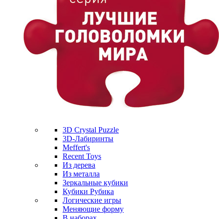
3D Crystal Puzzle
3D-Лабиринты
Meffert's
Recent Toys
Из дерева
Из металла
Зеркальные кубики
Кубики Рубика
Логические игры
Меняющие форму
В наборах