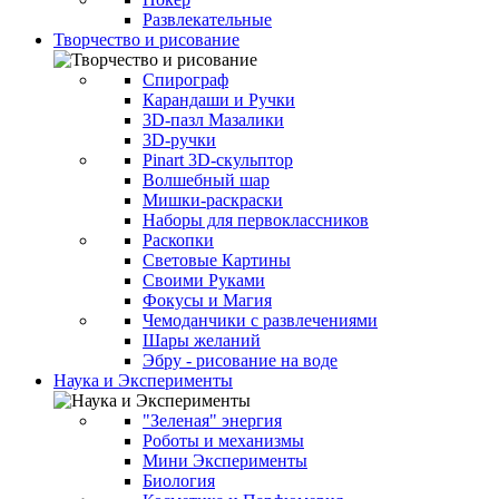
Развлекательные
Творчество и рисование
Спирограф
Карандаши и Ручки
3D-пазл Мазалики
3D-ручки
Pinart 3D-скульптор
Волшебный шар
Мишки-раскраски
Наборы для первоклассников
Раскопки
Световые Картины
Своими Руками
Фокусы и Магия
Чемоданчики с развлечениями
Шары желаний
Эбру - рисование на воде
Наука и Эксперименты
"Зеленая" энергия
Роботы и механизмы
Мини Эксперименты
Биология