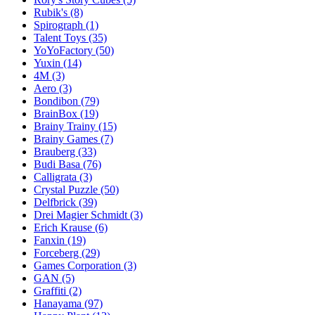
Rubik's
(8)
Spirograph
(1)
Talent Toys
(35)
YoYoFactory
(50)
Yuxin
(14)
4M
(3)
Aero
(3)
Bondibon
(79)
BrainBox
(19)
Brainy Trainy
(15)
Brainy Games
(7)
Brauberg
(33)
Budi Basa
(76)
Calligrata
(3)
Crystal Puzzle
(50)
Delfbrick
(39)
Drei Magier Schmidt
(3)
Erich Krause
(6)
Fanxin
(19)
Forceberg
(29)
Games Corporation
(3)
GAN
(5)
Graffiti
(2)
Hanayama
(97)