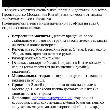
Запрос на просчет
Скоростной магнитный кубик Рубика в дизайне заказчика.
Это кубик крутится очень мягко, плавно и достаточно быстро.
Производство Москва или Китай, в зависимости от тиража,
требуемых сроков и бюджета.
Полноцветная печать индивидуальной графики на всех 6
сторонах головоломки.
Встроенные магниты
: Делают вращение более
стабильным и помогают граням автоматически вставать
на место в конце поворота.
Размер и вес
: Классический размер 57 мм. Весит около
95 граммов, приятно лежит в руках.
Размер
кубика: 57х57х57мм
Основа
: стандартно белая. Под заказ в Китае возможна
черная (если требуется по концепции/дизайну
заказчика).
Минимальный тираж
- 1шт, но по цене оптимально
заказывать от 50шт.
Сроки
- от 2 дней при наличии основ на складе в
Москве до 1,5мес (если нужна доставка из Китая) в
зависимости от тиража
Доп опции
:
подставка-треугольник
, подарочная
коробочка, спец. конструкция кубика (с магнитами, со
скругленными углами для скоростной сборки и пр.)