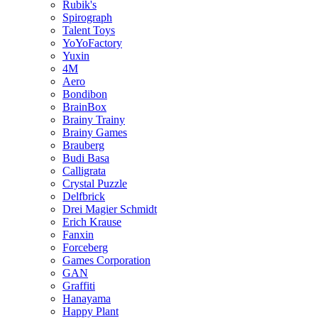
Rubik's
Spirograph
Talent Toys
YoYoFactory
Yuxin
4M
Aero
Bondibon
BrainBox
Brainy Trainy
Brainy Games
Brauberg
Budi Basa
Calligrata
Crystal Puzzle
Delfbrick
Drei Magier Schmidt
Erich Krause
Fanxin
Forceberg
Games Corporation
GAN
Graffiti
Hanayama
Happy Plant