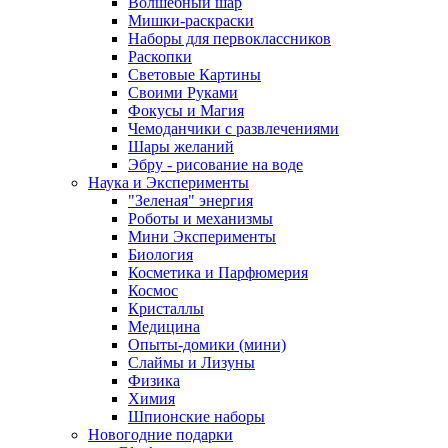
Волшебный шар
Мишки-раскраски
Наборы для первоклассников
Раскопки
Световые Картины
Своими Руками
Фокусы и Магия
Чемоданчики с развлечениями
Шары желаний
Эбру - рисование на воде
Наука и Эксперименты
"Зеленая" энергия
Роботы и механизмы
Мини Эксперименты
Биология
Косметика и Парфюмерия
Космос
Кристаллы
Медицина
Опыты-домики (мини)
Слаймы и Лизуны
Физика
Химия
Шпионские наборы
Новогодние подарки