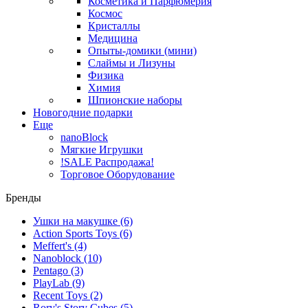
Косметика и Парфюмерия
Космос
Кристаллы
Медицина
Опыты-домики (мини)
Слаймы и Лизуны
Физика
Химия
Шпионские наборы
Новогодние подарки
Еще
nanoBlock
Мягкие Игрушки
!SALE Распродажа!
Торговое Оборудование
Бренды
Ушки на макушке
(6)
Action Sports Toys
(6)
Meffert's
(4)
Nanoblock
(10)
Pentago
(3)
PlayLab
(9)
Recent Toys
(2)
Rory's Story Cubes
(5)