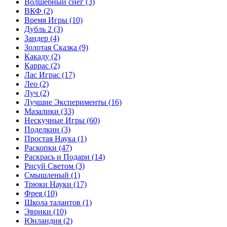
Волшебный снег
(3)
ВКФ
(2)
Время Игры
(10)
Дубль 2
(3)
Зандер
(4)
Золотая Сказка
(9)
Какаду
(2)
Каррас
(2)
Лас Играс
(17)
Лео
(2)
Луч
(2)
Лучшие Эксперименты
(16)
Мазалики
(33)
Нескучные Игры
(60)
Поделкин
(3)
Простая Наука
(1)
Раскопки
(47)
Раскрась и Подари
(14)
Рисуй Светом
(3)
Смышленый
(1)
Трюки Науки
(17)
Фрея
(10)
Школа талантов
(1)
Эврики
(10)
Юнландия
(2)