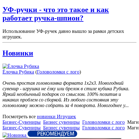
УФ-ручки - что это такое и как
работает ручка-шпион?
Использование УФ-ручек давно вышло за рамки детских
игрушек.
Новинки
Ёлочка Рубика
(
Головоломки с лого
)
Очень простая головоломка формата 1х2х3. Новогодний
сувенир - игрушка не ёлку или брелок в стиле кубика Рубика.
Яркий необычный подарок со смыслом. 100% позитив и
никаких проблем со сборкой. Из любого состояния эту
головоломку можно собрать за 4 поворота. Новогоднее у...
Посмотреть все
новинки Игрушек
Бизнес-Сувениры
Бизнес сувениры
Головоломки с лого
Магн
Бизнес-Сувениры
Бизнес сувениры
Головоломки с лого
Магн