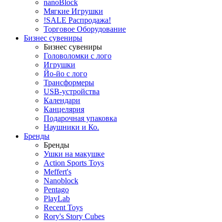
nanoBlock
Мягкие Игрушки
!SALE Распродажа!
Торговое Оборудование
Бизнес сувениры
Бизнес сувениры
Головоломки с лого
Игрушки
Йо-йо с лого
Трансформеры
USB-устройства
Календари
Канцелярия
Подарочная упаковка
Наушники и Ко.
Бренды
Бренды
Ушки на макушке
Action Sports Toys
Meffert's
Nanoblock
Pentago
PlayLab
Recent Toys
Rory's Story Cubes