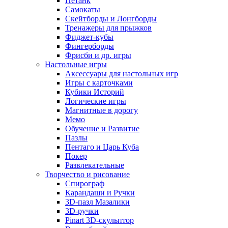
Петанк
Самокаты
Скейтборды и Лонгборды
Тренажеры для прыжков
Фиджет-кубы
Фингерборды
Фрисби и др. игры
Настольные игры
Аксессуары для настольных игр
Игры с карточками
Кубики Историй
Логические игры
Магнитные в дорогу
Мемо
Обучение и Развитие
Пазлы
Пентаго и Царь Куба
Покер
Развлекательные
Творчество и рисование
Спирограф
Карандаши и Ручки
3D-пазл Мазалики
3D-ручки
Pinart 3D-скульптор