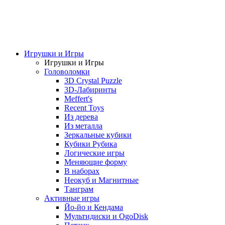
Игрушки и Игры
Игрушки и Игры
Головоломки
3D Crystal Puzzle
3D-Лабиринты
Meffert's
Recent Toys
Из дерева
Из металла
Зеркальные кубики
Кубики Рубика
Логические игры
Меняющие форму
В наборах
Неокуб и Магнитные
Танграм
Активные игры
Йо-йо и Кендама
Мультидиски и OgoDisk