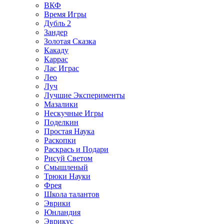
ВКФ
Время Игры
Дубль 2
Зандер
Золотая Сказка
Какаду
Каррас
Лас Играс
Лео
Луч
Лучшие Эксперименты
Мазалики
Нескучные Игры
Поделкин
Простая Наука
Раскопки
Раскрась и Подари
Рисуй Светом
Смышленый
Трюки Науки
Фрея
Школа талантов
Эврики
Юнландия
Эврикус