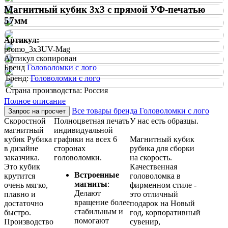
Магнитный кубик 3х3 с прямой УФ-печатью
57мм
Артикул:
promo_3x3UV-Mag
Артикул скопирован
Бренд
Головоломки с лого
Бренд:
Головоломки с лого
Страна производства: Россия
Полное описание
Все товары бренда Головоломки с лого
Запрос на просчет
Скоростной
Полноцветная печать
У нас есть образцы.
магнитный
индивидуальной
кубик Рубика
графики на всех 6
Магнитный кубик
в дизайне
сторонах
рубика для сборки
заказчика.
головоломки.
на скорость.
Это кубик
Качественная
Встроенные
крутится
головоломка в
магниты
:
очень мягко,
фирменном стиле -
Делают
плавно и
это отличный
вращение более
достаточно
подарок на Новый
стабильным и
быстро.
год, корпоративный
помогают
Производство
сувенир,