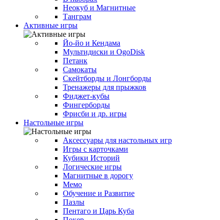
Неокуб и Магнитные
Танграм
Активные игры
Йо-йо и Кендама
Мультидиски и OgoDisk
Петанк
Самокаты
Скейтборды и Лонгборды
Тренажеры для прыжков
Фиджет-кубы
Фингерборды
Фрисби и др. игры
Настольные игры
Аксессуары для настольных игр
Игры с карточками
Кубики Историй
Логические игры
Магнитные в дорогу
Мемо
Обучение и Развитие
Пазлы
Пентаго и Царь Куба
Покер