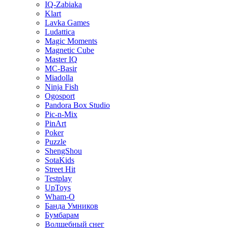
IQ-Zabiaka
Klart
Lavka Games
Ludattica
Magic Moments
Magnetic Cube
Master IQ
MC-Basir
Miadolla
Ninja Fish
Ogosport
Pandora Box Studio
Pic-n-Mix
PinArt
Poker
Puzzle
ShengShou
SotaKids
Street Hit
Testplay
UpToys
Wham-O
Банда Умников
Бумбарам
Волшебный снег